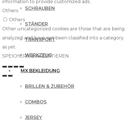
information to provide customized ads.
SCHRAUBEN
Others
Others
STÄNDER
Other uncategorized cookies are those that are being
analyzed and have not been classified into a category
TRANSPORT
as yet.
WERKZEUG
SPEICHERN & AKZEPTIEREN
MX BEKLEIDUNG
BRILLEN & ZUBEHÖR
COMBOS
JERSEY