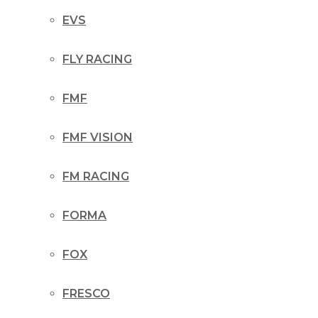
EVS
FLY RACING
FMF
FMF VISION
FM RACING
FORMA
FOX
FRESCO