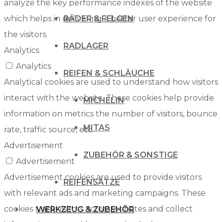
analyze the key performance indexes of the website
which helps in delivering a better user experience for
RÄDER & FELGEN
the visitors.
RADLAGER
Analytics
Analytics
REIFEN & SCHLÄUCHE
Analytical cookies are used to understand how visitors
interact with the website. These cookies help provide
MICHELIN
information on metrics the number of visitors, bounce
MITAS
rate, traffic source, etc.
Advertisement
ZUBEHÖR & SONSTIGE
Advertisement
Advertisement cookies are used to provide visitors
REIFENSÄTZE
with relevant ads and marketing campaigns. These
cookies track visitors across websites and collect
WERKZEUG & ZUBEHÖR