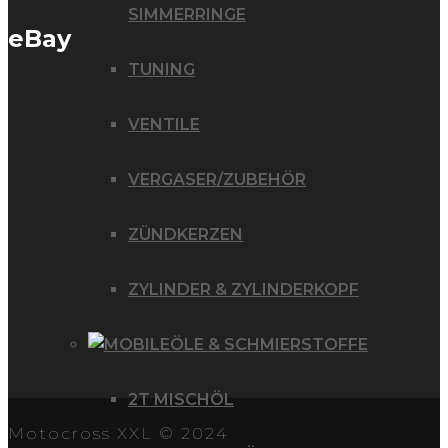
SIMMERRINGE
eBay
TUNING
VENTILE
VERGASER/ZUBEHÖR
ZÜNDKERZEN
ZYLINDER & ZYLINDERKOPF
ÖLE & SCHMIERSTOFFE
2T MISCHÖL
Motocross XXL © 2024