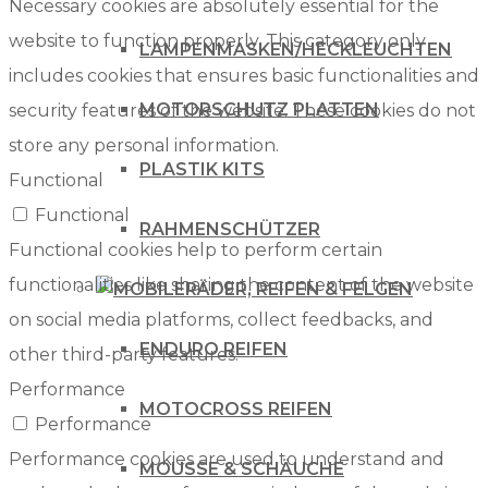
Necessary cookies are absolutely essential for the
website to function properly. This category only
LAMPENMASKEN/HECKLEUCHTEN
includes cookies that ensures basic functionalities and
MOTORSCHUTZ PLATTEN
security features of the website. These cookies do not
store any personal information.
PLASTIK KITS
Functional
Functional
RAHMENSCHÜTZER
Functional cookies help to perform certain
functionalities like sharing the content of the website
RÄDER, REIFEN & FELGEN
on social media platforms, collect feedbacks, and
ENDURO REIFEN
other third-party features.
Performance
MOTOCROSS REIFEN
Performance
Performance cookies are used to understand and
MOUSSE & SCHÄUCHE