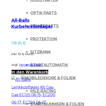
OPTIK PARTS
All-Balls
POWERPARTS
Kurbelwellenlager
Kit für KTM für KTM
SX 125 98-
PROTEKTION
118.95
€
SITZBANK
inkl. 19 % MwSt.
zzgl.
Versandkosten
STARTAUTOMATIK
In den Warenkorb
DEKORE & FOLIEN
IHLE-RACING
STARTNUMMERN & FOLIEN