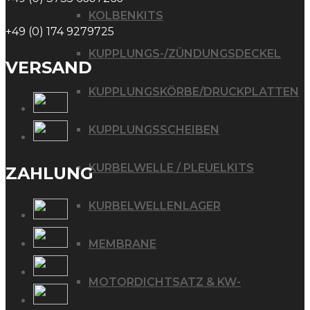
KOLBENKITS
+49 (0) 174 9279725
KUPPLUNGS-/ZÜNDUNGSDECKEL
VERSAND
KUPPLUNGSKÖRBE/DRUCKPLATTEN
KUPPLUNGSSCHEIBEN
KURBELWELLE / PLEUELKITS
ZAHLUNG
KURBELWELLENLAGER
MEMBRANE
MOTORDICHTSATZ & KW-