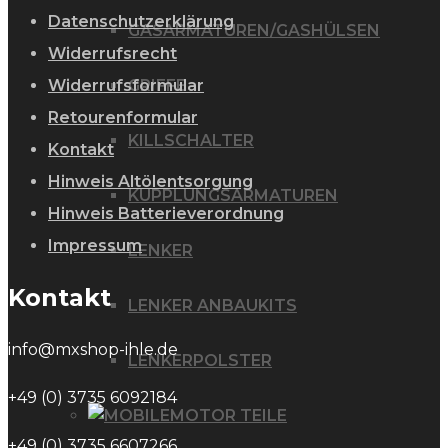
Datenschutzerklärung
GASARMATUREN/GASHÜLSEN
Widerrufsrecht
Widerrufsformular
GRIFFE
Retourenformular
KILLSCHALTER
Kontakt
Hinweis Altölentsorgung
KUPPLUNGSARMATUREN
Hinweis Batterieverordnung
Impressum
LENKER
Kontakt
LENKER ANBAUKITS
info@mxshop-ihle.de
LENKERPOLSTER
+49 (0) 3735 6092184
MOTOR TEILE
+49 (0) 3735 6607266