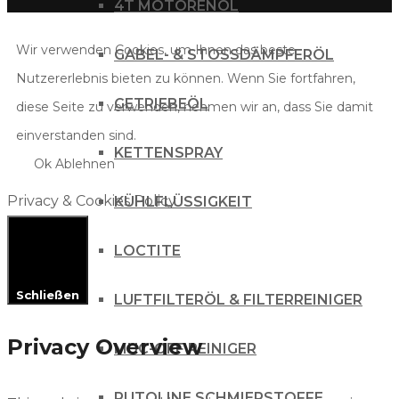
4T MOTORENÖL
Wir verwenden Cookies, um Ihnen das beste
GABEL- & STOSSDÄMPFERÖL
Nutzererlebnis bieten zu können. Wenn Sie fortfahren,
GETRIEBEÖL
diese Seite zu verwenden, nehmen wir an, dass Sie damit
einverstanden sind.
KETTENSPRAY
Ok
Ablehnen
Privacy & Cookies Policy
KÜHLFLÜSSIGKEIT
LOCTITE
Schließen
LUFTFILTERÖL & FILTERREINIGER
Privacy Overview
MUC-OFF REINIGER
PUTOLINE SCHMIERSTOFFE