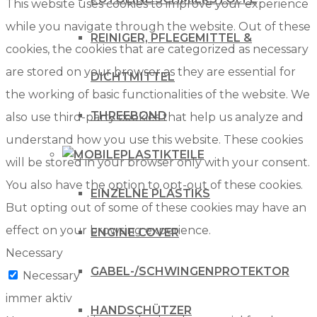
This website uses cookies to improve your experience
while you navigate through the website. Out of these
REINIGER, PFLEGEMITTEL &
cookies, the cookies that are categorized as necessary
are stored on your browser as they are essential for
DICHTMITTEL
the working of basic functionalities of the website. We
THREEBOND
also use third-party cookies that help us analyze and
understand how you use this website. These cookies
PLASTIKTEILE
will be stored in your browser only with your consent.
You also have the option to opt-out of these cookies.
EINZELNE PLASTIKS
But opting out of some of these cookies may have an
effect on your browsing experience.
ENGINE COVER
Necessary
GABEL-/SCHWINGENPROTEKTOR
Necessary
immer aktiv
HANDSCHÜTZER