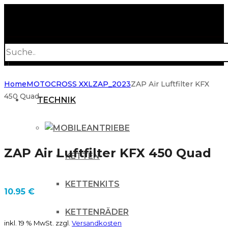
Products
search
Home
MOTOCROSS XXL
ZAP_2023
ZAP Air Luftfilter KFX
450 Quad
TECHNIK
ANTRIEBE
ZAP Air Luftfilter KFX 450 Quad
KETTEN
KETTENKITS
10.95
€
KETTENRÄDER
inkl. 19 % MwSt.
zzgl.
Versandkosten