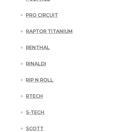
PRO CIRCUIT
RAPTOR TITANIUM
RENTHAL
RINALDI
RIP N ROLL
RTECH
S-TECH
SCOTT