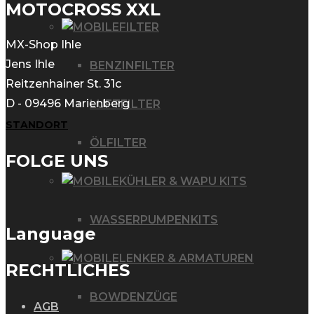
MOTOCROSS XXL
FILTER
MX-Shop Ihle
Jens Ihle
BENZINFILTER
Reitzenhainer St. 31c
D - 09496 Marienberg
LUFTFILTER
STANDORT
ÖLFILTER
FOLGE UNS
KÜHLER & WAPU KITS
WASSERPUMPENKITS
Language
LENKER & ARMATUREN
RECHTLICHES
BOWDENZÜGE
AGB