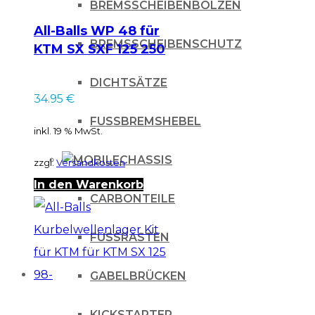
BREMSSCHEIBENBOLZEN
All-Balls WP 48 für
BREMSSCHEIBENSCHUTZ
KTM SX SXF 125 250
350 04-22
DICHTSÄTZE
Gabeldichtsatz
34.95
€
Staubkappe +
Simmerringkit
FUSSBREMSHEBEL
inkl. 19 % MwSt.
CHASSIS
zzgl.
Versandkosten
In den Warenkorb
CARBONTEILE
FUSSRASTEN
GABELBRÜCKEN
KICKSTARTER