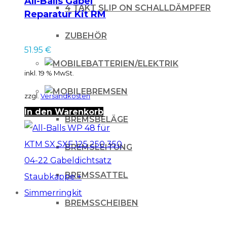
All-Balls Gabel
4 TAKT SLIP ON SCHALLDÄMPFER
Reparatur Kit RM
250 04
ZUBEHÖR
51.95
€
BATTERIEN/ELEKTRIK
inkl. 19 % MwSt.
BREMSEN
zzgl.
Versandkosten
In den Warenkorb
BREMSBELÄGE
BREMSLEITUNG
BREMSSATTEL
BREMSSCHEIBEN