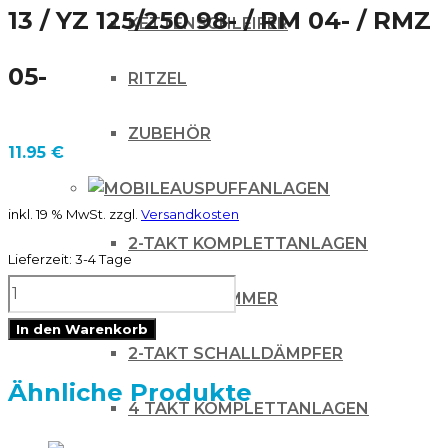
13 / YZ 125/250 98- / RM 04- / RMZ
KETTENSCHLEIFER
05-
RITZEL
ZUBEHÖR
11.95
€
AUSPUFFANLAGEN
inkl. 19 % MwSt.
zzgl.
Versandkosten
2-TAKT KOMPLETTANLAGEN
Lieferzeit:
3-4 Tage
ZAP
2-TAKT KRÜMMER
Air
In den Warenkorb
2-TAKT SCHALLDÄMPFER
Luftfilter
feuerfest
Ähnliche Produkte
4 TAKT KOMPLETTANLAGEN
3-