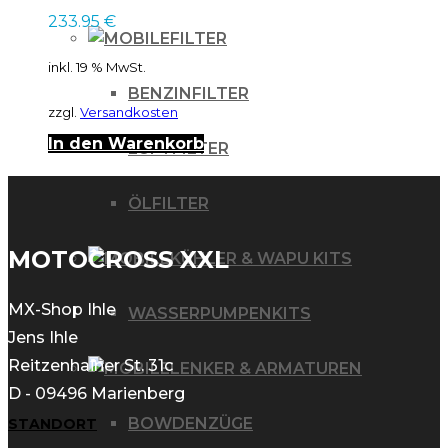
233.95
€
FILTER
inkl. 19 % MwSt.
BENZINFILTER
zzgl.
Versandkosten
In den Warenkorb
LUFTFILTER
ÖLFILTER
MOTOCROSS XXL
KÜHLER & WAPU KITS
MX-Shop Ihle
WASSERPUMPENKITS
Jens Ihle
Reitzenhainer St. 31c
LENKER & ARMATUREN
D - 09496 Marienberg
BOWDENZÜGE
STANDORT