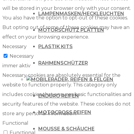
will be stored in your browser only with your consent.
LAMPENMASKEN/HECKLEUCHTEN
You also have the option to opt-out of these cookies.
But opting out of some of these cookies may have an
MOTORSCHUTZ PLATTEN
effect on your browsing experience.
Necessary
PLASTIK KITS
Necessary
RAHMENSCHÜTZER
immer aktiv
Necessary cookies are absolutely essential for the
RÄDER, REIFEN & FELGEN
website to function properly. This category only
includes cookies that ensures basic functionalities and
ENDURO REIFEN
security features of the website. These cookies do not
MOTOCROSS REIFEN
store any personal information.
Functional
MOUSSE & SCHÄUCHE
Functional