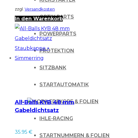
zzgl.
Versandkosten
OPTIK PARTS
In den Warenkorb
POWERPARTS
PROTEKTION
SITZBANK
STARTAUTOMATIK
DEKORE & FOLIEN
All-Balls KYB 48 mm
Gabeldichtsatz
Staubkappe +
IHLE-RACING
Simmerring
35.95
€
STARTNUMMERN & FOLIEN