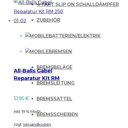
lagig
4 TAKT SLIP ON SCHALLDÄMPFER
YZF
450
ZUBEHÖR
98-
BATTERIEN/ELEKTRIK
09
/
BREMSEN
YZF
250
BREMSBELÄGE
All-Balls Gabel
98-
Reparatur Kit RM
13
BREMSLEITUNG
250 01-02
/
51.95
€
BREMSSATTEL
YZ
125/250
inkl. 19 % MwSt.
BREMSSCHEIBEN
98-
zzgl.
Versandkosten