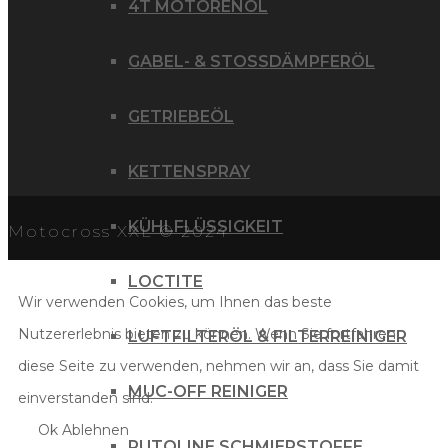
4T MOTORENÖL
GABEL- & STOSSDÄMPFERÖL
GETRIEBEÖL
KETTENSPRAY
KÜHLFLÜSSIGKEIT
Motocross XXL © 2024
LOCTITE
Wir verwenden Cookies, um Ihnen das beste
Nutzererlebnis bieten zu können. Wenn Sie fortfahren,
LUFTFILTERÖL & FILTERREINIGER
diese Seite zu verwenden, nehmen wir an, dass Sie damit
MUC-OFF REINIGER
einverstanden sind.
Ok
Ablehnen
PUTOLINE SCHMIERSTOFFE