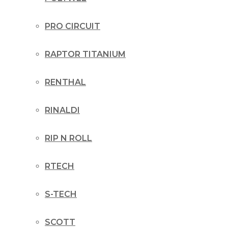
PRO CIRCUIT
RAPTOR TITANIUM
RENTHAL
RINALDI
RIP N ROLL
RTECH
S-TECH
SCOTT