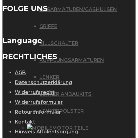
FOLGE UNS
GASARMATUREN/GASHÜLSEN
GRIFFE
Language
KILLSCHALTER
RECHTLICHES
KUPPLUNGSARMATUREN
AGB
LENKER
Datenschutzerklärung
Widerrufsrecht
LENKER ANBAUKITS
Widerrufsformular
LENKERPOLSTER
Retourenformular
Kontakt
MOTOR TEILE
Hinweis Altölentsorgung