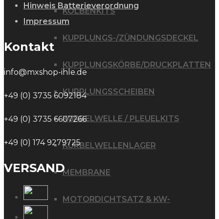
Hinweis Batterieverordnung
KOLBENKITS
Impressum
KUPPLUNGS-/ZÜNDUNGSDECKEL
Kontakt
KUPPLUNGSKÖRBE/DRUCKPLATTEN
info@mxshop-ihle.de
KUPPLUNGSSCHEIBEN
+49 (0) 3735 6092184
KURBELWELLE / PLEUELKITS
+49 (0) 3735 6607266
+49 (0) 174 9279725
KURBELWELLENLAGER
VERSAND
MEMBRANE
MOTORDICHTSATZ & KW-