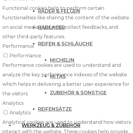
Functional cookies help to perform certain
RÄDER & FELGEN
functionalities like sharing the content of the website
on social media platforms, collect feedbacks, and
RADLAGER
other third-party features.
REIFEN & SCHLÄUCHE
Performance
Performance
MICHELIN
Performance cookies are used to understand and
analyze the key performance indexes of the website
MITAS
which helps in delivering a better user experience for
ZUBEHÖR & SONSTIGE
the visitors.
Analytics
REIFENSÄTZE
Analytics
Analytical cookies are used to understand how visitors
WERKZEUG & ZUBEHÖR
interact with the website. These cookies help provide