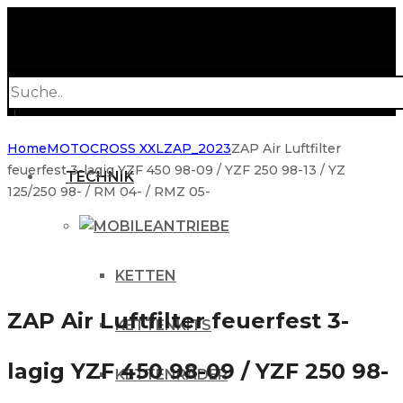
Products
search
Home
MOTOCROSS XXL
ZAP_2023
ZAP Air Luftfilter
feuerfest 3-lagig YZF 450 98-09 / YZF 250 98-13 / YZ
TECHNIK
125/250 98- / RM 04- / RMZ 05-
ANTRIEBE
KETTEN
ZAP Air Luftfilter feuerfest 3-
KETTENKITS
lagig YZF 450 98-09 / YZF 250 98-
KETTENRÄDER