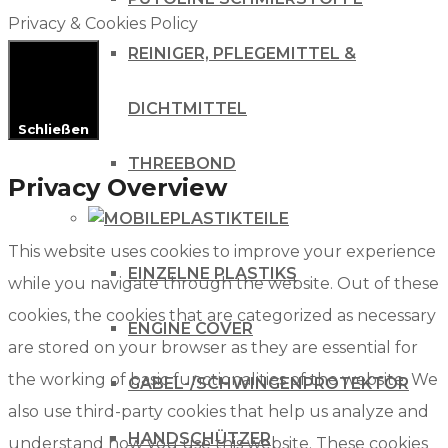
Privacy & Cookies Policy
REINIGER, PFLEGEMITTEL &
DICHTMITTEL
Schließen
THREEBOND
Privacy Overview
PLASTIKTEILE
This website uses cookies to improve your experience
EINZELNE PLASTIKS
while you navigate through the website. Out of these
cookies, the cookies that are categorized as necessary
ENGINE COVER
are stored on your browser as they are essential for
the working of basic functionalities of the website. We
GABEL-/SCHWINGENPROTEKTOR
also use third-party cookies that help us analyze and
HANDSCHÜTZER
understand how you use this website. These cookies