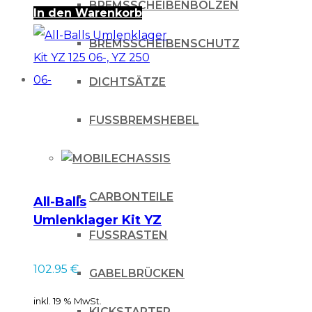
/
BREMSSCHEIBENBOLZEN
In den Warenkorb
RM
BREMSSCHEIBENSCHUTZ
04-
/
DICHTSÄTZE
RMZ
05-
FUSSBREMSHEBEL
Menge
CHASSIS
CARBONTEILE
All-Balls
Umlenklager Kit YZ
FUSSRASTEN
125 06-, YZ 250 06-
102.95
€
GABELBRÜCKEN
inkl. 19 % MwSt.
KICKSTARTER