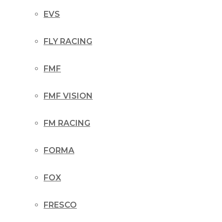
EVS
FLY RACING
FMF
FMF VISION
FM RACING
FORMA
FOX
FRESCO