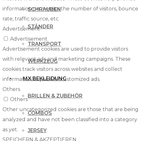
information on metrics the number of visitors, bounce
SCHRAUBEN
rate, traffic source, etc.
STÄNDER
Advertisement
Advertisement
TRANSPORT
Advertisement cookies are used to provide visitors
with relevant ads and marketing campaigns. These
WERKZEUG
cookies track visitors across websites and collect
MX BEKLEIDUNG
information to provide customized ads.
Others
BRILLEN & ZUBEHÖR
Others
Other uncategorized cookies are those that are being
COMBOS
analyzed and have not been classified into a category
as yet.
JERSEY
SPEICHERN & AKZEPTIEREN