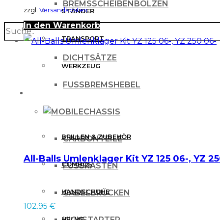
BREMSSCHEIBENBOLZEN
zzgl.
Versandkosten
STÄNDER
In den Warenkorb
search
BREMSSCHEIBENSCHUTZ
TRANSPORT
DICHTSÄTZE
WERKZEUG
FUSSBREMSHEBEL
MX BEKLEIDUNG
CHASSIS
BRILLEN & ZUBEHÖR
CARBONTEILE
All-Balls Umlenklager Kit YZ 125 06-, YZ 2
COMBOS
FUSSRASTEN
HANDSCHUHE
GABELBRÜCKEN
102.95
€
HELME
KICKSTARTER