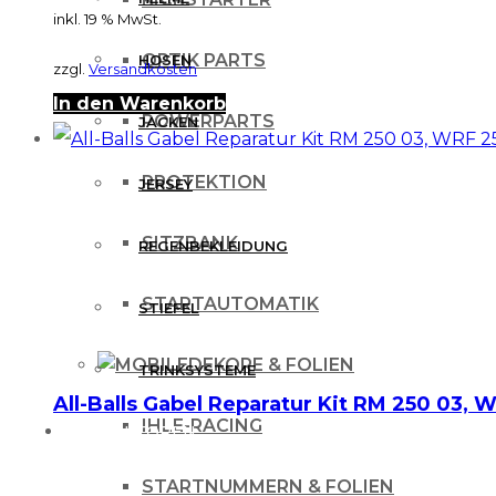
inkl. 19 % MwSt.
OPTIK PARTS
HOSEN
zzgl.
Versandkosten
In den Warenkorb
POWERPARTS
JACKEN
PROTEKTION
JERSEY
SITZBANK
REGENBEKLEIDUNG
STARTAUTOMATIK
STIEFEL
DEKORE & FOLIEN
TRINKSYSTEME
All-Balls Gabel Reparatur Kit RM 250 03,
IHLE-RACING
PROTEKTOREN
STARTNUMMERN & FOLIEN