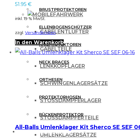
51.95
€
BRUSTPROTEKTOREN
FAHRWERK
inkl. 19 % MwSt.
ELLENBOGENSCHÜTZER
GABELENTLÜFTER
zzgl.
Versandkosten
In den Warenkorb
KNIEPROTEKTOREN
GABELTEILE
NECK BRACES
LENKKOPFLAGER
ORTHESEN
SCHWINGENLAGERSÄTZE
PROTEKTORHOSEN
STOSSDÄMPFERLAGER
RÜCKENPROTEKTOR
STOSSDÄMPFERTEILE
All-Balls Umlenklager Kit Sherco SE SEF 0
FREIZEITBEKLEIDUNG
UMLENKLAGERSÄTZE