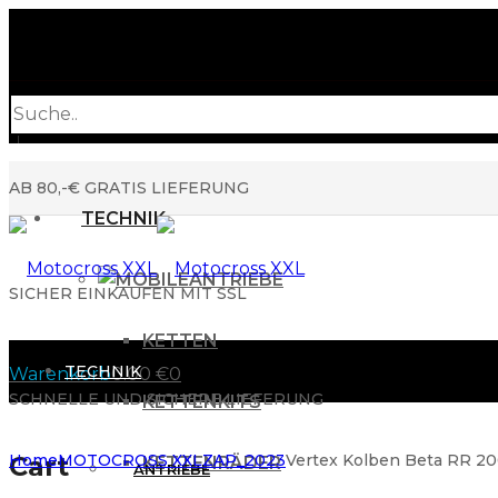
Products
search
AB 80,-€ GRATIS LIEFERUNG
TECHNIK
ANTRIEBE
SICHER EINKAUFEN MIT SSL
KETTEN
TECHNIK
Warenkorb
0.00
€
0
SCHNELLE UND SICHERE LIEFERUNG
KETTENKITS
Cart
Home
MOTOCROSS XXL
ZAP_2023
Vertex Kolben Beta RR 20
KETTENRÄDER
ANTRIEBE