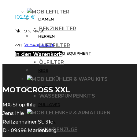
FILTER
102.95
€
DAMEN
BENZINFILTER
inkl. 19 % MwSt.
HERREN
zzgl.
Versandkosten
LUFTFILTER
IHLE RACING EQUIPMENT
In den Warenkorb
ÖLFILTER
KIDS
KÜHLER & WAPU KITS
MÜTZEN
MOTOCROSS XXL
WASSERPUMPENKITS
MX-Shop Ihle
PULLOVER
LENKER & ARMATUREN
Jens Ihle
Reitzenhainer St. 31c
SOCKEN
BOWDENZÜGE
D - 09496 Marienberg