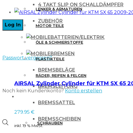
200
4 TAKT SLIP ON SCHALLDÄMPFER
LENKER & ARMATUREN
2t
2019-
ZUBEHÖR
MOTOR TEILE
A
BATTERIEN/ELEKTRIK
Maß
ÖLE & SCHMIERSTOFFE
61,95
BREMSEN
Passwort vergessen?
Menge
PLASTIKTEILE
BREMSBELÄGE
RÄDER, REIFEN & FELGEN
AIRSAL Zylinder Cylinder für KTM SX 65
BREMSLEITUNG
Noch kein Kundenkonto?
Konto erstellen
WERKZEUG & ZUBEHÖR
BREMSSATTEL
279.95
€
BREMSSCHEIBEN
Products
SCHRAUBEN
inkl. 19 % MwSt.