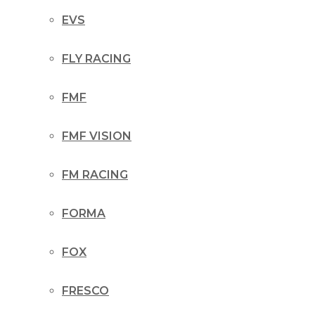
EVS
FLY RACING
FMF
FMF VISION
FM RACING
FORMA
FOX
FRESCO