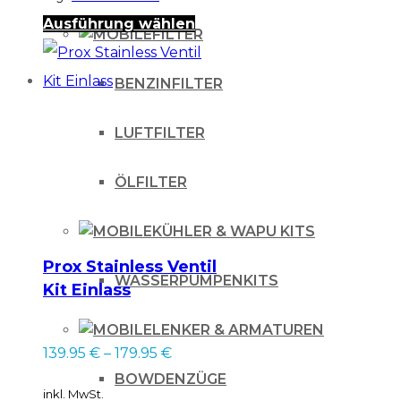
Dieses
Ausführung wählen
FILTER
Produkt
weist
BENZINFILTER
mehrere
LUFTFILTER
Varianten
auf.
ÖLFILTER
Die
Optionen
KÜHLER & WAPU KITS
können
Prox Stainless Ventil
WASSERPUMPENKITS
auf
Kit Einlass
der
LENKER & ARMATUREN
Produktseite
139.95
€
–
179.95
€
gewählt
BOWDENZÜGE
inkl. MwSt.
werden