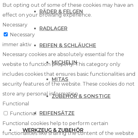
But opting out of some of these cookies may have an
RÄDER & FELGEN
effect on your browsing experience.
Necessary
RADLAGER
Necessary
immer aktiv
REIFEN & SCHLÄUCHE
Necessary cookies are absolutely essential for the
MICHELIN
website to function properly. This category only
includes cookies that ensures basic functionalities and
MITAS
security features of the website. These cookies do not
store any personal information.
ZUBEHÖR & SONSTIGE
Functional
REIFENSÄTZE
Functional
Functional cookies help to perform certain
WERKZEUG & ZUBEHÖR
functionalities like sharing the content of the website