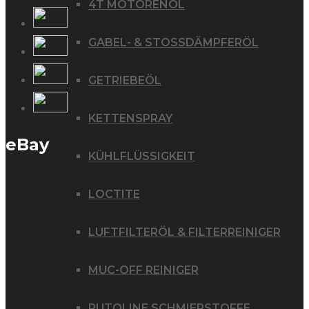
4T MOTORENÖL
GABEL- & STOSSDÄMPFERÖL
GETRIEBEÖL
KETTENSPRAY
eBay
KÜHLFLÜSSIGKEIT
LOCTITE
LUFTFILTERÖL & FILTERREINIGER
MUC-OFF REINIGER
PUTOLINE SCHMIERSTOFFE