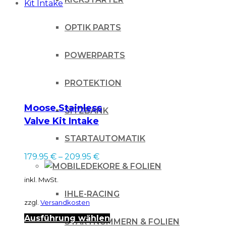
OPTIK PARTS
POWERPARTS
PROTEKTION
Moose Stainless
SITZBANK
Valve Kit Intake
STARTAUTOMATIK
179.95
€
–
209.95
€
DEKORE & FOLIEN
inkl. MwSt.
IHLE-RACING
zzgl.
Versandkosten
Dieses
Ausführung wählen
STARTNUMMERN & FOLIEN