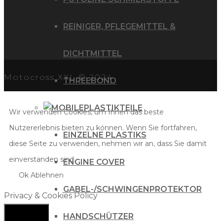
REINIGER, PFLEGEMITTEL &
DICHTMITTEL
Motocross XXL © 2024
THREEBOND
PLASTIKTEILE
Wir verwenden Cookies, um Ihnen das beste
Nutzererlebnis bieten zu können. Wenn Sie fortfahren,
EINZELNE PLASTIKS
diese Seite zu verwenden, nehmen wir an, dass Sie damit
einverstanden sind.
ENGINE COVER
Ok
Ablehnen
GABEL-/SCHWINGENPROTEKTOR
Privacy & Cookies Policy
HANDSCHÜTZER