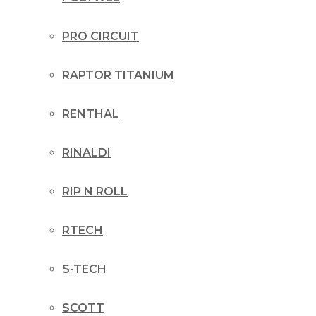
PRO CIRCUIT
RAPTOR TITANIUM
RENTHAL
RINALDI
RIP N ROLL
RTECH
S-TECH
SCOTT