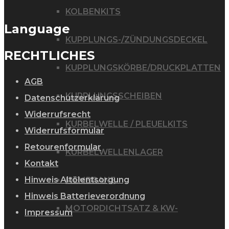
gewählt
KOLBENKITS
werden
Language
KUPPLUNGS-/ZÜNDUNGSDECKEL
RECHTLICHES
KUPPLUNGSKÖRBE/DRUCKPLATTEN
AGB
KUPPLUNGSSCHEIBEN
Datenschutzerklärung
Widerrufsrecht
KURBELWELLE / PLEUELKITS
Widerrufsformular
Retourenformular
KURBELWELLENLAGER
Kontakt
Hinweis Altölentsorgung
MEMBRANE
Hinweis Batterieverordnung
MOTORDICHTSATZ & KW-
Impressum