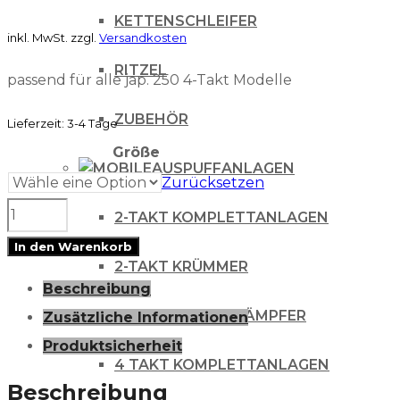
KETTENSCHLEIFER
inkl. MwSt.
zzgl.
Versandkosten
RITZEL
passend für alle jap. 250 4-Takt Modelle
ZUBEHÖR
Lieferzeit:
3-4 Tage
Größe
AUSPUFFANLAGEN
Zurücksetzen
Ventilshim
2-TAKT KOMPLETTANLAGEN
7,5mm
In den Warenkorb
2-TAKT KRÜMMER
Menge
Beschreibung
2-TAKT SCHALLDÄMPFER
Zusätzliche Informationen
Produktsicherheit
4 TAKT KOMPLETTANLAGEN
Beschreibung