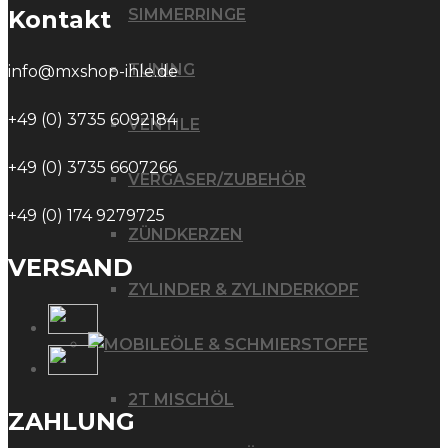
SIMMERRINGE
Kontakt
TUNING
info@mxshop-ihle.de
+49 (0) 3735 6092184
VENTILE
+49 (0) 3735 6607266
VERGASER/ZUBEHÖR
+49 (0) 174 9279725
ZÜNDKERZEN
VERSAND
ZYLINDER & ZYLINDERKOPF
ÖLE & SCHMIERSTOFFE
2T MISCHÖL
ZAHLUNG