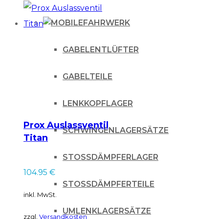
Produkt
FAHRWERK
weist
mehrere
GABELENTLÜFTER
Varianten
auf.
GABELTEILE
Die
Optionen
LENKKOPFLAGER
können
Prox Auslassventil
SCHWINGENLAGERSÄTZE
auf
Titan
der
STOSSDÄMPFERLAGER
Produktseite
104.95
€
gewählt
STOSSDÄMPFERTEILE
inkl. MwSt.
werden
UMLENKLAGERSÄTZE
zzgl.
Versandkosten