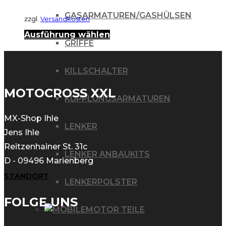
GASARMATUREN/GASHÜLSEN
zzgl.
Versandkosten
Dieses
Ausführung wählen
GRIFFE
Produkt
weist
KILLSCHALTER
mehrere
MOTOCROSS XXL
KUPPLUNGSARMATUREN
Varianten
auf.
MX-Shop Ihle
LENKER
Die
Jens Ihle
Reitzenhainer St. 31c
Optionen
LENKER ANBAUKITS
D - 09496 Marienberg
können
STANDORT
auf
LENKERPOLSTER
der
FOLGE UNS
MOTOR TEILE
Produktseite