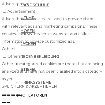
Advertisement
HANDSCHUHE
Advertisement
HELME
Advertisement cookies are used to provide visitors
with relevant ads and marketing campaigns. These
HOSEN
cookies track visitors across websites and collect
information to provide customized ads.
JACKEN
Others
Others
REGENBEKLEIDUNG
Other uncategorized cookies are those that are being
STIEFEL
analyzed and have not been classified into a category
as yet.
TRINKSYSTEME
SPEICHERN & AKZEPTIEREN
PROTEKTOREN