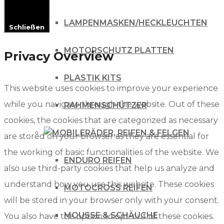
LAMPENMASKEN/HECKLEUCHTEN
Schließen
MOTORSCHUTZ PLATTEN
Privacy Overview
PLASTIK KITS
This website uses cookies to improve your experience
while you navigate through the website. Out of these
RAHMENSCHÜTZER
cookies, the cookies that are categorized as necessary
RÄDER, REIFEN & FELGEN
are stored on your browser as they are essential for
the working of basic functionalities of the website. We
ENDURO REIFEN
also use third-party cookies that help us analyze and
understand how you use this website. These cookies
MOTOCROSS REIFEN
will be stored in your browser only with your consent.
MOUSSE & SCHÄUCHE
You also have the option to opt-out of these cookies.