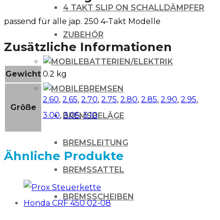
4 TAKT SLIP ON SCHALLDÄMPFER
passend für alle jap. 250 4-Takt Modelle
ZUBEHÖR
Zusätzliche Informationen
BATTERIEN/ELEKTRIK
Gewicht
0.2 kg
BREMSEN
2.60
,
2.65
,
2.70
,
2.75
,
2.80
,
2.85
,
2.90
,
2.95
,
Größe
3.00
,
3.05
,
3.10
BREMSBELÄGE
BREMSLEITUNG
Ähnliche Produkte
BREMSSATTEL
BREMSSCHEIBEN