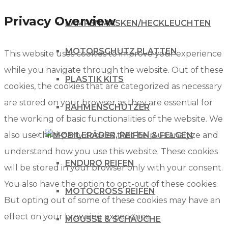
Privacy Overview
LAMPENMASKEN/HECKLEUCHTEN
MOTORSCHUTZ PLATTEN
This website uses cookies to improve your experience
while you navigate through the website. Out of these
PLASTIK KITS
cookies, the cookies that are categorized as necessary
are stored on your browser as they are essential for
RAHMENSCHÜTZER
the working of basic functionalities of the website. We
also use third-party cookies that help us analyze and
RÄDER, REIFEN & FELGEN
understand how you use this website. These cookies
ENDURO REIFEN
will be stored in your browser only with your consent.
You also have the option to opt-out of these cookies.
MOTOCROSS REIFEN
But opting out of some of these cookies may have an
effect on your browsing experience.
MOUSSE & SCHÄUCHE