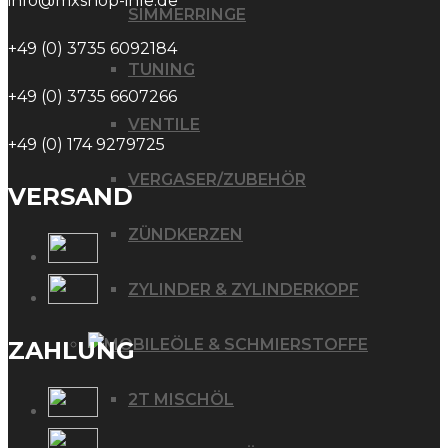
info@mxshop-ihle.de
SIMMERRINGE
+49 (0) 3735 6092184
TUNING
+49 (0) 3735 6607266
VENTILE
+49 (0) 174 9279725
VERGASER/ZUBEHÖR
VERSAND
ZÜNDKERZEN
ZYLINDER & ZYLINDERKOPF
ÖLE & SCHMIERSTOFFE
ZAHLUNG
2T MISCHÖL