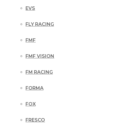
EVS
FLY RACING
FMF
FMF VISION
FM RACING
FORMA
FOX
FRESCO