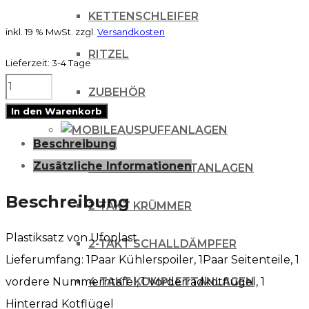
KETTENSCHLEIFER
inkl. 19 % MwSt.
zzgl.
Versandkosten
RITZEL
Lieferzeit:
3-4 Tage
Ufo
ZUBEHÖR
Plastiksatz
In den Warenkorb
Plastikkit
AUSPUFFANLAGEN
Beschreibung
CRF
Zusätzliche Informationen
2-TAKT KOMPLETTANLAGEN
250/450
13-
Beschreibung
2-TAKT KRÜMMER
16
Plastiksatz von Ufoplast
/
2-TAKT SCHALLDÄMPFER
Lieferumfang: 1Paar Kühlerspoiler, 1Paar Seitenteile, 1
pink
vordere Nummerntafel, 1 Vorderradkotflügel, 1
4 TAKT KOMPLETTANLAGEN
Menge
Hinterrad Kotflügel