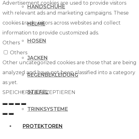
Advertisement cookies are used to provide visitors
HANDSCHUHE
with relevant ads and marketing campaigns. These
cookies track visitors across websites and collect
HELME
information to provide customized ads.
HOSEN
Others
Others
JACKEN
Other uncategorized cookies are those that are being
analyzed and have not been classified into a category
REGENBEKLEIDUNG
as yet.
STIEFEL
SPEICHERN & AKZEPTIEREN
TRINKSYSTEME
PROTEKTOREN