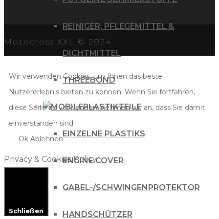
REINIGER, PFLEGEMITTEL &
Motocross XXL © 2024
DICHTMITTEL
Wir verwenden Cookies, um Ihnen das beste
THREEBOND
Nutzererlebnis bieten zu können. Wenn Sie fortfahren,
PLASTIKTEILE
diese Seite zu verwenden, nehmen wir an, dass Sie damit
einverstanden sind.
EINZELNE PLASTIKS
Ok
Ablehnen
Privacy & Cookies Policy
ENGINE COVER
GABEL-/SCHWINGENPROTEKTOR
Schließen
HANDSCHÜTZER