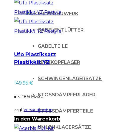
FAHRWERK
GABELENTLÜFTER
GABELTEILE
Ufo Plastiksatz
Plastikkit YZ
LENKKOPFLAGER
Restyle
SCHWINGENLAGERSÄTZE
149.95
€
STOSSDÄMPFERLAGER
inkl. 19 % MwSt.
zzgl.
Versandkosten
STOSSDÄMPFERTEILE
In den Warenkorb
UMLENKLAGERSÄTZE