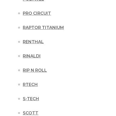
PRO CIRCUIT
RAPTOR TITANIUM
RENTHAL
RINALDI
RIP N ROLL
RTECH
S-TECH
SCOTT