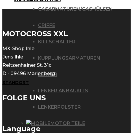
GASARMATUREN/GASHÜLSEN
GRIFFE
MOTOCROSS XXL
KILLSCHALTER
MX-Shop Ihle
Jens Ihle
KUPPLUNGSARMATUREN
Reitzenhainer St. 31c
D - 09496 Marienberg
LENKER
STANDORT
LENKER ANBAUKITS
FOLGE UNS
LENKERPOLSTER
MOTOR TEILE
Language