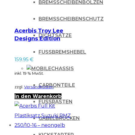
BREMSSCHEIBENBOLZEN
BREMSSCHEIBENSCHUTZ
Acerbis Troy Lee
DICHTSÄTZE
Designs Edition
Plastiksatz für KTM
FUSSBREMSHEBEL
SX 85 18- / blau
159.95
€
CHASSIS
inkl. 19 % MwSt.
CARBONTEILE
zzgl.
Versandkosten
In den Warenkorb
FUSSRASTEN
GABELBRÜCKEN
KICKSTARTER