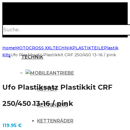
Products
search
Home
MOTOCROSS XXL
TECHNIK
PLASTIKTEILE
Plastik
Kits
Ufo Plastiksatz Plastikkit CRF 250/450 13-16 / pink
TECHNIK
ANTRIEBE
Ufo Plastiksatz Plastikkit CRF
KETTEN
250/450 13-16 / pink
KETTENKITS
KETTENRÄDER
119.95
€