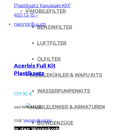
FILTER
BENZINFILTER
LUFTFILTER
ÖLFILTER
Acerbis Full Kit
Plastiksatz
KÜHLER & WAPU KITS
Kawasaki KXF 450
13-15 – neongr&uum
WASSERPUMPENKITS
139.95
€
LENKER & ARMATUREN
inkl. 19 % MwSt.
zzgl.
Versandkosten
BOWDENZÜGE
In den Warenkorb