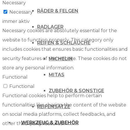
Necessary
RÄDER & FELGEN
Necessary
immer aktiv
RADLAGER
Necessary cookies are absolutely essential for the
website to function properly. This category only
REIFEN & SCHLÄUCHE
includes cookies that ensures basic functionalities and
security features of the website. These cookies do not
MICHELIN
store any personal information.
MITAS
Functional
Functional
ZUBEHÖR & SONSTIGE
Functional cookies help to perform certain
functionalities like sharing the content of the website
REIFENSÄTZE
on social media platforms, collect feedbacks, and
WERKZEUG & ZUBEHÖR
other third-party features.