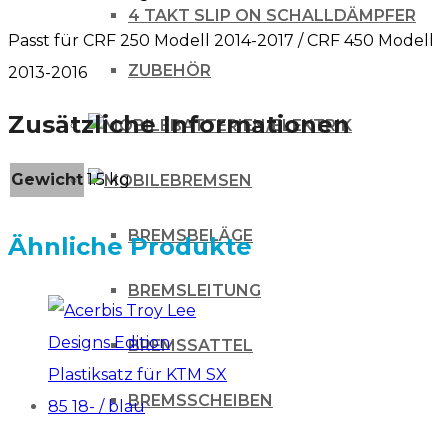
4 TAKT SLIP ON SCHALLDÄMPFER
Passt für CRF 250 Modell 2014-2017 / CRF 450 Modell
ZUBEHÖR
2013-2016
Zusätzliche Informationen
BATTERIEN/ELEKTRIK
Gewicht
1.5 kg
BREMSEN
BREMSBELÄGE
Ähnliche Produkte
BREMSLEITUNG
BREMSSATTEL
BREMSSCHEIBEN