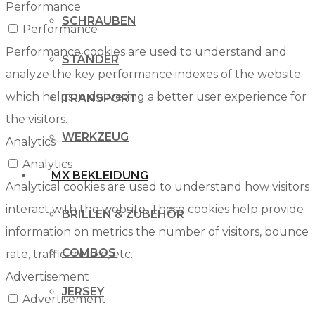
Performance
SCHRAUBEN
Performance
Performance cookies are used to understand and
STÄNDER
analyze the key performance indexes of the website
which helps in delivering a better user experience for
TRANSPORT
the visitors.
WERKZEUG
Analytics
Analytics
MX BEKLEIDUNG
Analytical cookies are used to understand how visitors
interact with the website. These cookies help provide
BRILLEN & ZUBEHÖR
information on metrics the number of visitors, bounce
COMBOS
rate, traffic source, etc.
Advertisement
JERSEY
Advertisement