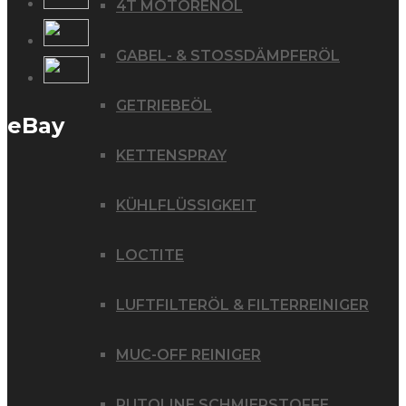
4T MOTORENÖL
GABEL- & STOSSDÄMPFERÖL
GETRIEBEÖL
eBay
KETTENSPRAY
KÜHLFLÜSSIGKEIT
LOCTITE
LUFTFILTERÖL & FILTERREINIGER
MUC-OFF REINIGER
PUTOLINE SCHMIERSTOFFE