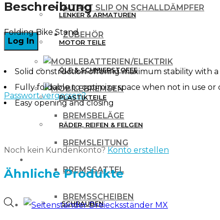
Menge
Beschreibung
4 TAKT SLIP ON SCHALLDÄMPFER
LENKER & ARMATUREN
Folding Bike Stand
ZUBEHÖR
MOTOR TEILE
BATTERIEN/ELEKTRIK
ÖLE & SCHMIERSTOFFE
Solid construction offering maximum stability with a
Fully foldable to optimize space when not in use or
BREMSEN
Passwort vergessen?
PLASTIKTEILE
Easy opening and closing
BREMSBELÄGE
RÄDER, REIFEN & FELGEN
BREMSLEITUNG
Noch kein Kundenkonto?
Konto erstellen
WERKZEUG & ZUBEHÖR
BREMSSATTEL
Ähnliche Produkte
BREMSSCHEIBEN
Products
SCHRAUBEN