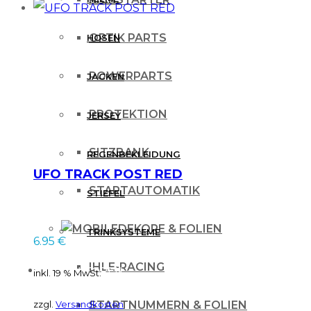
OPTIK PARTS
HOSEN
POWERPARTS
JACKEN
PROTEKTION
JERSEY
SITZBANK
REGENBEKLEIDUNG
UFO TRACK POST RED
STARTAUTOMATIK
STIEFEL
DEKORE & FOLIEN
TRINKSYSTEME
6.95
€
IHLE-RACING
PROTEKTOREN
inkl. 19 % MwSt.
zzgl.
Versandkosten
STARTNUMMERN & FOLIEN