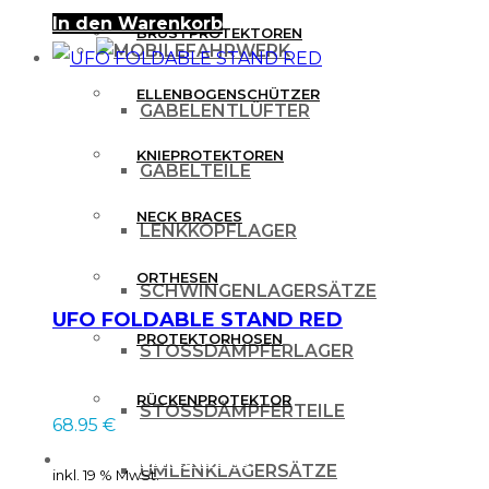
In den Warenkorb
BRUSTPROTEKTOREN
FAHRWERK
ELLENBOGENSCHÜTZER
GABELENTLÜFTER
KNIEPROTEKTOREN
GABELTEILE
NECK BRACES
LENKKOPFLAGER
ORTHESEN
SCHWINGENLAGERSÄTZE
UFO FOLDABLE STAND RED
PROTEKTORHOSEN
STOSSDÄMPFERLAGER
RÜCKENPROTEKTOR
STOSSDÄMPFERTEILE
68.95
€
FREIZEITBEKLEIDUNG
UMLENKLAGERSÄTZE
inkl. 19 % MwSt.