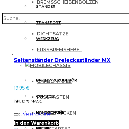
BREMSSCHEIBENBOLZEN
STÄNDER
search
BREMSSCHEIBENSCHUTZ
TRANSPORT
DICHTSÄTZE
WERKZEUG
FUSSBREMSHEBEL
MX BEKLEIDUNG
Seitenständer Dreiecksständer MX
CHASSIS
BRILLEN & ZUBEHÖR
CARBONTEILE
19.95
€
COMBOS
FUSSRASTEN
inkl. 19 % MwSt.
HANDSCHUHE
GABELBRÜCKEN
zzgl.
Versandkosten
In den Warenkorb
HELME
KICKSTARTER