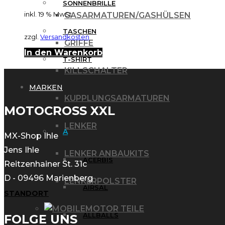
SONNENBRILLE
inkl. 19 % MwSt.
GASARMATUREN/GASHÜLSEN
TASCHEN
zzgl.
Versandkosten
GRIFFE
In den Warenkorb
T-SHIRT
KILLSCHALTER
MARKEN
KUPPLUNGSARMATUREN
MOTOCROSS XXL
LENKER
A
MX-Shop Ihle
Jens Ihle
LENKER ANBAUKITS
ACERBIS
Reitzenhainer St. 31c
D - 09496 Marienberg
LENKERPOLSTER
AIRSAL
STANDORT
MOTOR TEILE
ALLBALLS
FOLGE UNS