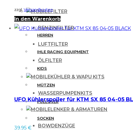
zzgl.
Versandkosten
FILTER
In den Warenkorb
DAMEN
BENZINFILTER
HERREN
LUFTFILTER
IHLE RACING EQUIPMENT
ÖLFILTER
KIDS
KÜHLER & WAPU KITS
MÜTZEN
WASSERPUMPENKITS
UFO Kühlerspoiler für KTM SX 85 04-05 B
PULLOVER
LENKER & ARMATUREN
SOCKEN
BOWDENZÜGE
39.95
€