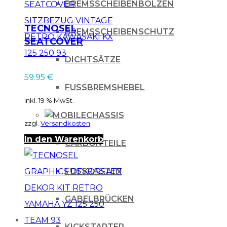
BREMSSCHEIBENBOLZEN
TECNOSEL
BREMSSCHEIBENSCHUTZ
SEATCOVER
SITZBEZUG
DICHTSÄTZE
VINTAGE RETRO
59.95
€
KAWASAKI KX 125
FUSSBREMSHEBEL
250 93
inkl. 19 % MwSt.
CHASSIS
zzgl.
Versandkosten
In den Warenkorb
CARBONTEILE
FUSSRASTEN
GABELBRÜCKEN
KICKSTARTER