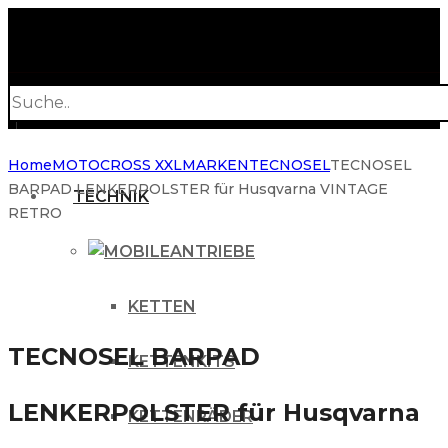
Products
search
Home
MOTOCROSS XXL
MARKEN
TECNOSEL
TECNOSEL
BARPAD LENKERPOLSTER für Husqvarna VINTAGE
TECHNIK
RETRO
ANTRIEBE
KETTEN
TECNOSEL BARPAD
KETTENKITS
LENKERPOLSTER für Husqvarna
KETTENRÄDER