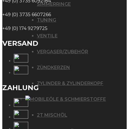
+49 (0) 3735 6092184
SIMMERRINGE
+49 (0) 3735 6607266
TUNING
+49 (0) 174 9279725
VENTILE
VERSAND
VERGASER/ZUBEHÖR
ZÜNDKERZEN
ZYLINDER & ZYLINDERKOPF
ZAHLUNG
ÖLE & SCHMIERSTOFFE
2T MISCHÖL