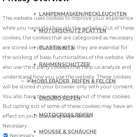
LAMPENMASKEN/HECKLEUCHTEN
This website uses cookies to improve your experience
while you navigate through the website. Out of these
MOTORSCHUTZ PLATTEN
cookies, the cookies that are categorized as necessary
are stored on your browser as they are essential for
PLASTIK KITS
the working of basic functionalities of the website. We
RAHMENSCHÜTZER
also use third-party cookies that help us analyze and
understand how you use this website. These cookies
RÄDER, REIFEN & FELGEN
will be stored in your browser only with your consent.
You also have the option to opt-out of these cookies.
ENDURO REIFEN
But opting out of some of these cookies may have an
MOTOCROSS REIFEN
effect on your browsing experience.
Necessary
MOUSSE & SCHÄUCHE
Necessary