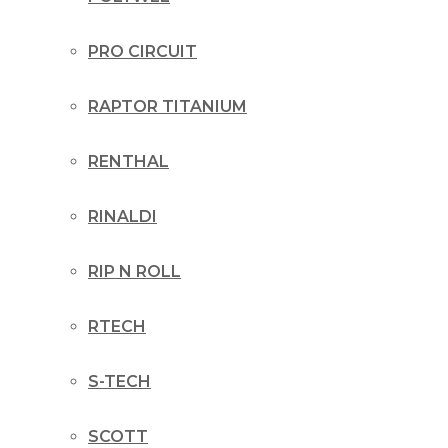
PRO CIRCUIT
RAPTOR TITANIUM
RENTHAL
RINALDI
RIP N ROLL
RTECH
S-TECH
SCOTT