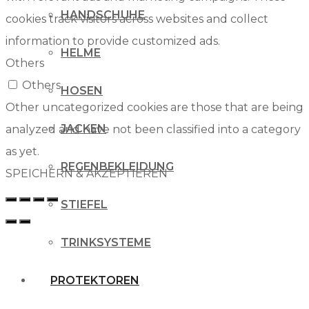
HANDSCHUHE
cookies track visitors across websites and collect
information to provide customized ads.
HELME
Others
Others
HOSEN
Other uncategorized cookies are those that are being
JACKEN
analyzed and have not been classified into a category
as yet.
REGENBEKLEIDUNG
SPEICHERN & AKZEPTIEREN
STIEFEL
TRINKSYSTEME
PROTEKTOREN