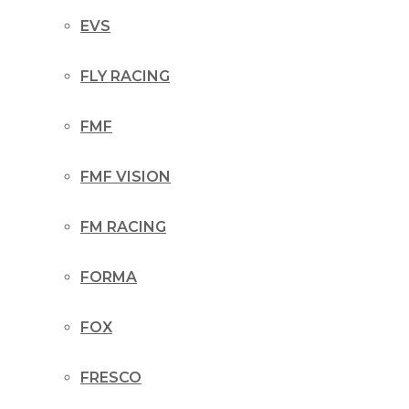
EVS
FLY RACING
FMF
FMF VISION
FM RACING
FORMA
FOX
FRESCO