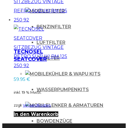
FILTER
BENZINFILTER
LUFTFILTER
TECNOSEL
ÖLFILTER
SEATCOVER
SITZBEZUG
VINTAGE RETRO
KÜHLER & WAPU KITS
59.95
€
SUZUKI RM 125 250
92
WASSERPUMPENKITS
inkl. 19 % MwSt.
LENKER & ARMATUREN
zzgl.
Versandkosten
In den Warenkorb
BOWDENZÜGE