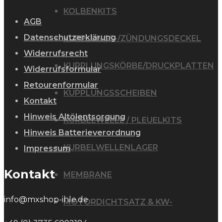
KOLBENKITS
AGB
Datenschutzerklärung
KUPPLUNGS-/ZÜNDUNGSDECKEL
Widerrufsrecht
KUPPLUNGSKÖRBE/DRUCKPLATTEN
Widerrufsformular
Retourenformular
KUPPLUNGSSCHEIBEN
Kontakt
Hinweis Altölentsorgung
KURBELWELLE / PLEUELKITS
Hinweis Batterieverordnung
KURBELWELLENLAGER
Impressum
Kontakt
MEMBRANE
info@mxshop-ihle.de
MOTORDICHTSATZ & KW-