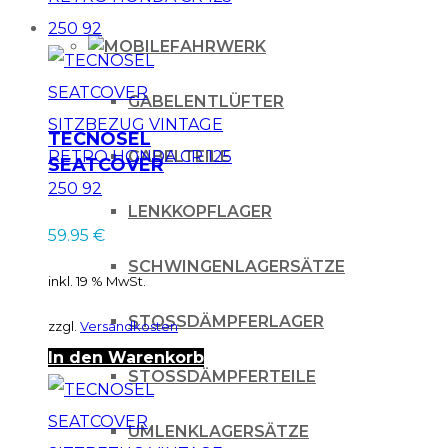
FAHRWERK
GABELENTLÜFTER
TECNOSEL
GABELTEILE
SEATCOVER
SITZBEZUG
LENKKOPFLAGER
VINTAGE RETRO
59.95
€
HONDA CR 125 250
SCHWINGENLAGERSÄTZE
92
inkl. 19 % MwSt.
STOSSDÄMPFERLAGER
zzgl.
Versandkosten
In den Warenkorb
STOSSDÄMPFERTEILE
UMLENKLAGERSÄTZE