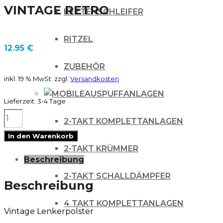
VINTAGE RETRO
KETTENSCHLEIFER
RITZEL
12.95
€
ZUBEHÖR
inkl. 19 % MwSt.
zzgl.
Versandkosten
AUSPUFFANLAGEN
Lieferzeit:
3-4 Tage
TECNOSEL
2-TAKT KOMPLETTANLAGEN
BARPAD
In den Warenkorb
LENKERPOLSTER
2-TAKT KRÜMMER
Beschreibung
für
2-TAKT SCHALLDÄMPFER
Husqvarna
Beschreibung
VINTAGE
4 TAKT KOMPLETTANLAGEN
Vintage Lenkerpolster
RETRO