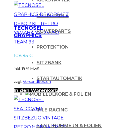
OPTIK PARTS
TECNOSEL
POWERPARTS
GRAPHICS
DEKORSATZ DEKOR
PROTEKTION
KIT RETRO YAMAHA
108.95
€
YZ 125 250 TEAM 93
SITZBANK
inkl. 19 % MwSt.
STARTAUTOMATIK
zzgl.
Versandkosten
In den Warenkorb
DEKORE & FOLIEN
IHLE-RACING
STARTNUMMERN & FOLIEN