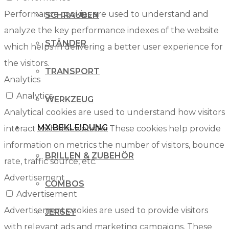
Performance cookies are used to understand and
SCHRAUBEN
analyze the key performance indexes of the website
STÄNDER
which helps in delivering a better user experience for
the visitors.
TRANSPORT
Analytics
Analytics
WERKZEUG
Analytical cookies are used to understand how visitors
MX BEKLEIDUNG
interact with the website. These cookies help provide
information on metrics the number of visitors, bounce
BRILLEN & ZUBEHÖR
rate, traffic source, etc.
Advertisement
COMBOS
Advertisement
Advertisement cookies are used to provide visitors
JERSEY
with relevant ads and marketing campaigns. These