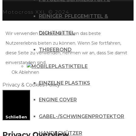
Motocross XXL © 2024
REINIGER, PFLEGEMITTEL &
DICHTMITTEL
Wir verwenden Cookies, um Ihnen das beste
Nutzererlebnis bieten zu können. Wenn Sie fortfahren,
THREEBOND
diese Seite zu verwenden, nehmen wir an, dass Sie damit
einverstanden sind.
PLASTIKTEILE
Ok
Ablehnen
EINZELNE PLASTIKS
Privacy & Cookies Policy
ENGINE COVER
GABEL-/SCHWINGENPROTEKTOR
Schließen
Privacy Overview
HANDSCHÜTZER