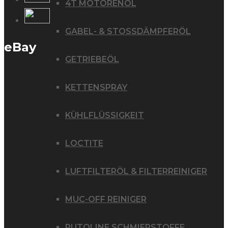
4T MOTORENÖL
GABEL- & STOSSDÄMPFERÖL
eBay
GETRIEBEÖL
KETTENSPRAY
KÜHLFLÜSSIGKEIT
LOCTITE
LUFTFILTERÖL & FILTERREINIGER
MUC-OFF REINIGER
PUTOLINE SCHMIERSTOFFE