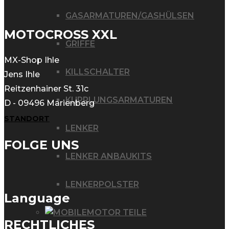
GASARMATUREN/GASHÜLSEN
MOTOCROSS XXL
GRIFFE
MX-Shop Ihle
KILLSCHALTER
Jens Ihle
Reitzenhainer St. 31c
KUPPLUNGSARMATUREN
D - 09496 Marienberg
STANDORT
LENKER
FOLGE UNS
LENKER ANBAUKITS
LENKERPOLSTER
Language
MOTOR TEILE
RECHTLICHES