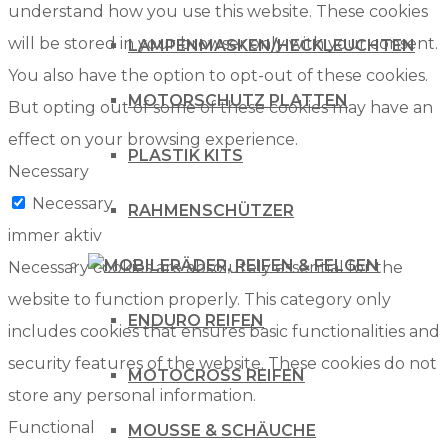
understand how you use this website. These cookies
will be stored in your browser only with your consent.
LAMPENMASKEN/HECKLEUCHTEN
You also have the option to opt-out of these cookies.
MOTORSCHUTZ PLATTEN
But opting out of some of these cookies may have an
effect on your browsing experience.
PLASTIK KITS
Necessary
Necessary
RAHMENSCHÜTZER
immer aktiv
RÄDER, REIFEN & FELGEN
Necessary cookies are absolutely essential for the
website to function properly. This category only
ENDURO REIFEN
includes cookies that ensures basic functionalities and
security features of the website. These cookies do not
MOTOCROSS REIFEN
store any personal information.
Functional
MOUSSE & SCHÄUCHE