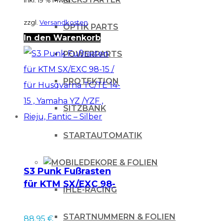
zzgl.
Versandkosten
OPTIK PARTS
In den Warenkorb
POWERPARTS
PROTEKTION
SITZBANK
STARTAUTOMATIK
DEKORE & FOLIEN
S3 Punk Fußrasten
für KTM SX/EXC 98-
IHLE-RACING
15 / für Husqvarna
TC/TE 14-15 ,
STARTNUMMERN & FOLIEN
88.95
€