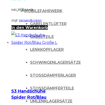
Yamaha YZ /YZF ,
Rieju, Fantic – S...
inkl. 19 % MwSt.
FAHRWERK
zzgl.
Versandkosten
GABELENTLÜFTER
In den Warenkorb
GABELTEILE
LENKKOPFLAGER
SCHWINGENLAGERSÄTZE
STOSSDÄMPFERLAGER
STOSSDÄMPFERTEILE
S3 Handschuhe
Spider Rot/Blau
UMLENKLAGERSÄTZE
Größe L