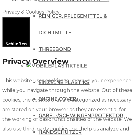
Privacy & Cookies Policy
REINIGER, PFLEGEMITTEL &
DICHTMITTEL
Schließen
THREEBOND
Privacy Overview
PLASTIKTEILE
This website uses cookies to improve your experience
EINZELNE PLASTIKS
while you navigate through the website. Out of these
ENGINE COVER
cookies, the cookies that are categorized as necessary
are stored on your browser as they are essential for
GABEL-/SCHWINGENPROTEKTOR
the working of basic functionalities of the website. We
also use third-party cookies that help us analyze and
HANDSCHÜTZER