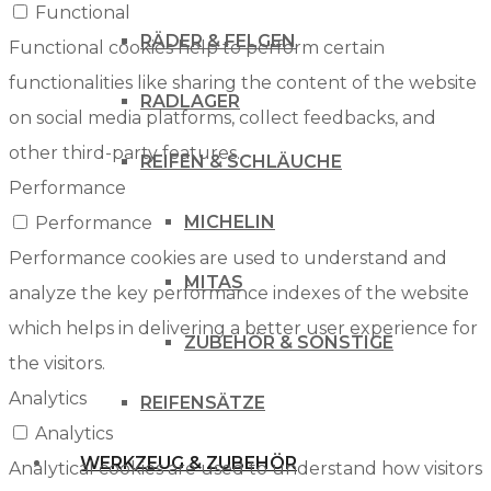
Functional
RÄDER & FELGEN
Functional cookies help to perform certain
functionalities like sharing the content of the website
RADLAGER
on social media platforms, collect feedbacks, and
other third-party features.
REIFEN & SCHLÄUCHE
Performance
MICHELIN
Performance
Performance cookies are used to understand and
MITAS
analyze the key performance indexes of the website
which helps in delivering a better user experience for
ZUBEHÖR & SONSTIGE
the visitors.
Analytics
REIFENSÄTZE
Analytics
WERKZEUG & ZUBEHÖR
Analytical cookies are used to understand how visitors