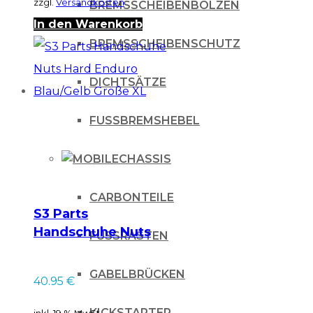
zzgl.
Versandkosten
BREMSSCHEIBENBOLZEN
In den Warenkorb
BREMSSCHEIBENSCHUTZ
DICHTSÄTZE
FUSSBREMSHEBEL
CHASSIS
CARBONTEILE
S3 Parts
Handschuhe Nuts
FUSSRASTEN
Hard Enduro
Blau/Gelb Größe XL
GABELBRÜCKEN
40.95
€
KICKSTARTER
inkl. 19 % MwSt.