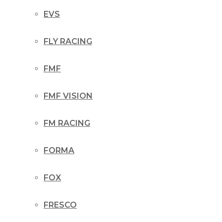
EVS
FLY RACING
FMF
FMF VISION
FM RACING
FORMA
FOX
FRESCO