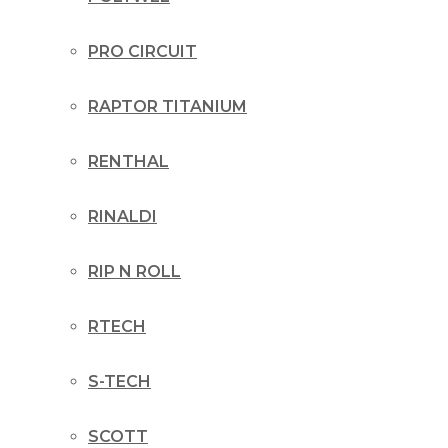
PRO CIRCUIT
RAPTOR TITANIUM
RENTHAL
RINALDI
RIP N ROLL
RTECH
S-TECH
SCOTT