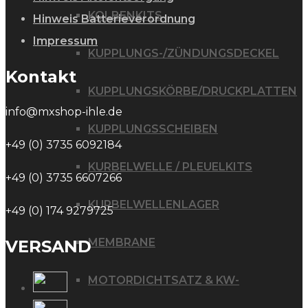
KOLBENKITS
Hinweis Batterieverordnung
Impressum
KUPPLUNGS-/ZÜNDUNGSDECKEL
Kontakt
KUPPLUNGSKÖRBE/DRUCKPLATTEN
info@mxshop-ihle.de
KUPPLUNGSSCHEIBEN
+49 (0) 3735 6092184
KURBELWELLE / PLEUELKITS
+49 (0) 3735 6607266
KURBELWELLENLAGER
+49 (0) 174 9279725
MEMBRANE
VERSAND
MOTORDICHTSATZ & KW-