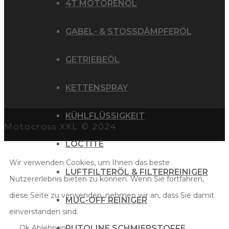
4T MOTORENÖL
GABEL- & STOSSDÄMPFERÖL
GETRIEBEÖL
KETTENSPRAY
KÜHLFLÜSSIGKEIT
Motocross XXL © 2024
LOCTITE
Wir verwenden Cookies, um Ihnen das beste
LUFTFILTERÖL & FILTERREINIGER
Nutzererlebnis bieten zu können. Wenn Sie fortfahren,
diese Seite zu verwenden, nehmen wir an, dass Sie damit
MUC-OFF REINIGER
einverstanden sind.
Ok
Ablehnen
PUTOLINE SCHMIERSTOFFE