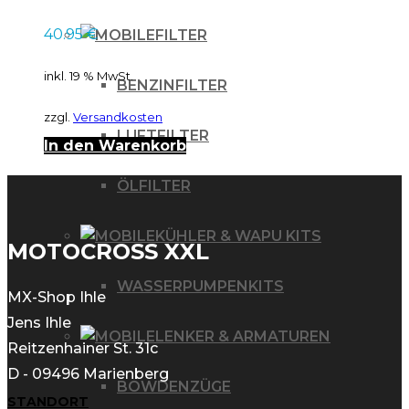
40.95
€
FILTER
inkl. 19 % MwSt.
BENZINFILTER
zzgl.
Versandkosten
LUFTFILTER
In den Warenkorb
ÖLFILTER
KÜHLER & WAPU KITS
MOTOCROSS XXL
WASSERPUMPENKITS
MX-Shop Ihle
Jens Ihle
LENKER & ARMATUREN
Reitzenhainer St. 31c
D - 09496 Marienberg
BOWDENZÜGE
STANDORT