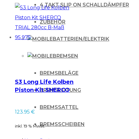
4 TAKT SLIP ON SCHALLDÄMPFER
ZUBEHÖR
BATTERIEN/ELEKTRIK
BREMSEN
BREMSBELÄGE
S3 Long Life Kolben
Piston Kit SHERCO
BREMSLEITUNG
TRIAL 280cc B-Maß
95.975
BREMSSATTEL
123.95
€
BREMSSCHEIBEN
inkl. 19 % MwSt.