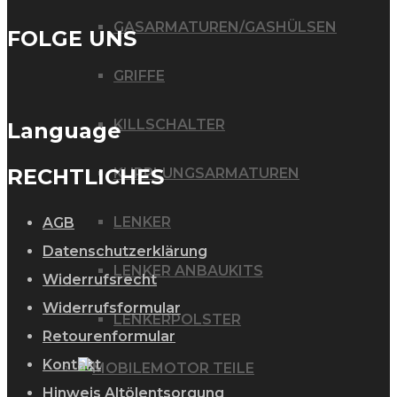
GASARMATUREN/GASHÜLSEN
FOLGE UNS
GRIFFE
KILLSCHALTER
Language
RECHTLICHES
KUPPLUNGSARMATUREN
LENKER
AGB
Datenschutzerklärung
LENKER ANBAUKITS
Widerrufsrecht
Widerrufsformular
LENKERPOLSTER
Retourenformular
Kontakt
MOTOR TEILE
Hinweis Altölentsorgung