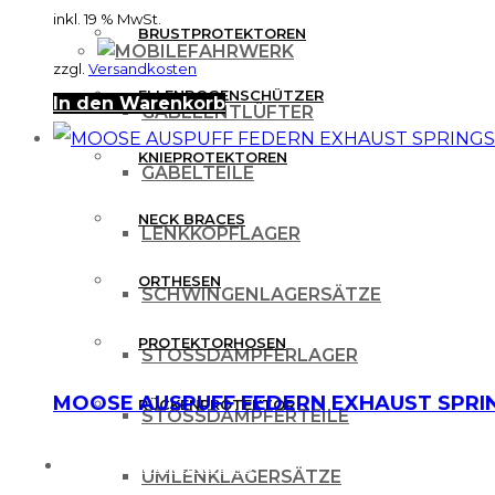
inkl. 19 % MwSt.
BRUSTPROTEKTOREN
FAHRWERK
zzgl.
Versandkosten
ELLENBOGENSCHÜTZER
In den Warenkorb
GABELENTLÜFTER
KNIEPROTEKTOREN
GABELTEILE
NECK BRACES
LENKKOPFLAGER
ORTHESEN
SCHWINGENLAGERSÄTZE
PROTEKTORHOSEN
STOSSDÄMPFERLAGER
MOOSE AUSPUFF FEDERN EXHAUST SPRI
RÜCKENPROTEKTOR
STOSSDÄMPFERTEILE
FREIZEITBEKLEIDUNG
UMLENKLAGERSÄTZE