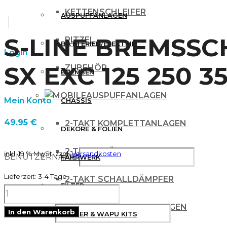
KETTENSCHLEIFER
AUSPUFFANLAGEN
S-LINE BREMSSC
RITZEL
BATTERIEN/ELEKTRIK
Login
SX EXC 125 250 35
ZUBEHÖR
BREMSEN
AUSPUFFANLAGEN
Mein Konto
CHASSIS
49.95
€
2-TAKT KOMPLETTANLAGEN
DEKORE & FOLIEN
2-TAKT KRÜMMER
inkl. 19 % MwSt.
zzgl.
Versandkosten
BENUTZERNAME
FAHRWERK
Lieferzeit:
3-4 Tage
2-TAKT SCHALLDÄMPFER
FILTER
S-
4 TAKT KOMPLETTANLAGEN
LINE
In den Warenkorb
PASSWORT
KÜHLER & WAPU KITS
BREMSSCHEIBE