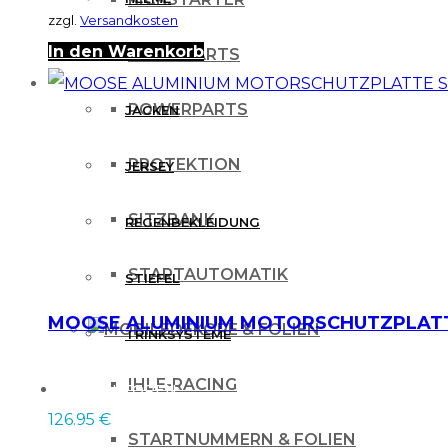
zzgl.
Versandkosten
In den Warenkorb
OPTIK PARTS
HOSEN
POWERPARTS
JACKEN
PROTEKTION
JERSEY
SITZBANK
REGENBEKLEIDUNG
STARTAUTOMATIK
STIEFEL
MOOSE ALUMINIUM MOTORSCHUTZPLATTE
DEKORE & FOLIEN
TRINKSYSTEME
IHLE-RACING
PROTEKTOREN
126.95
€
STARTNUMMERN & FOLIEN