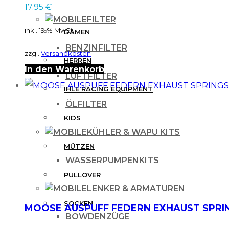
17.95
€
FILTER
inkl. 19 % MwSt.
DAMEN
BENZINFILTER
zzgl.
Versandkosten
HERREN
In den Warenkorb
LUFTFILTER
IHLE RACING EQUIPMENT
ÖLFILTER
KIDS
KÜHLER & WAPU KITS
MÜTZEN
WASSERPUMPENKITS
PULLOVER
LENKER & ARMATUREN
SOCKEN
MOOSE AUSPUFF FEDERN EXHAUST SPRING
BOWDENZÜGE