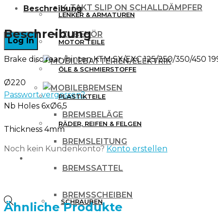
4 TAKT SLIP ON SCHALLDÄMPFER
Beschreibung
BRAKE
LENKER & ARMATUREN
DISC
Beschreibung
ZUBEHÖR
MOTOR TEILE
HINTEN
Brake disc
rear /hinten
KTM SX/EXC 125/250/350/450 19
für
BATTERIEN/ELEKTRIK
ÖLE & SCHMIERSTOFFE
KTM
Ø220
BREMSEN
SX
Passwort vergessen?
PLASTIKTEILE
Nb Holes 6xØ6,5
EXC
BREMSBELÄGE
125
RÄDER, REIFEN & FELGEN
Thickness 4mm
250
BREMSLEITUNG
Noch kein Kundenkonto?
Konto erstellen
350
WERKZEUG & ZUBEHÖR
BREMSSATTEL
450
98-
BREMSSCHEIBEN
21
Products
SCHRAUBEN
Ähnliche Produkte
Menge