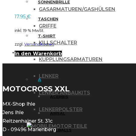
SONNENBRILLE
GASARMATUREN/GASHÜLSEN
17.95
€
TASCHEN
GRIFFE
inkl. 19 % MwSt.
T-SHIRT
KILLSCHALTER
zzgl.
Versandkosten
MARKEN
In den Warenkorb
KUPPLUNGSARMATUREN
LENKER
A
MOTOCROSS XXL
LENKER ANBAUKITS
ACERBIS
MX-Shop Ihle
LENKERPOLSTER
Jens Ihle
AIRSAL
Reitzenhainer St. 31c
MOTOR TEILE
D - 09496 Marienberg
ALLBALLS