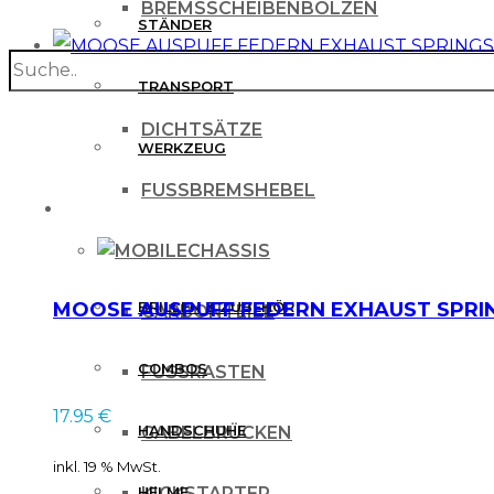
BREMSSCHEIBENBOLZEN
STÄNDER
search
BREMSSCHEIBENSCHUTZ
TRANSPORT
DICHTSÄTZE
WERKZEUG
FUSSBREMSHEBEL
MX BEKLEIDUNG
CHASSIS
MOOSE AUSPUFF FEDERN EXHAUST SPRI
BRILLEN & ZUBEHÖR
CARBONTEILE
COMBOS
FUSSRASTEN
17.95
€
HANDSCHUHE
GABELBRÜCKEN
inkl. 19 % MwSt.
HELME
KICKSTARTER