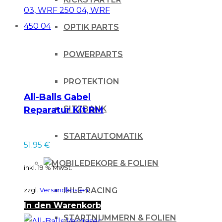
OPTIK PARTS
POWERPARTS
PROTEKTION
All-Balls Gabel
SITZBANK
Reparatur Kit RM
250 03, WRF 250 04,
WRF 450 04
STARTAUTOMATIK
51.95
€
DEKORE & FOLIEN
inkl. 19 % MwSt.
zzgl.
Versandkosten
IHLE-RACING
In den Warenkorb
STARTNUMMERN & FOLIEN