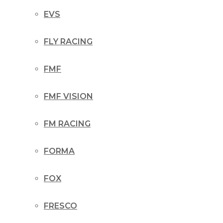
EVS
FLY RACING
FMF
FMF VISION
FM RACING
FORMA
FOX
FRESCO