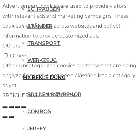
Advertisement cookies are used to provide visitors
SCHRAUBEN
with relevant ads and marketing campaigns. These
cookies track visitors across websites and collect
STÄNDER
information to provide customized ads.
TRANSPORT
Others
Others
WERKZEUG
Other uncategorized cookies are those that are being
analyzed and have not been classified into a category
MX BEKLEIDUNG
as yet.
BRILLEN & ZUBEHÖR
SPEICHERN & AKZEPTIEREN
COMBOS
JERSEY