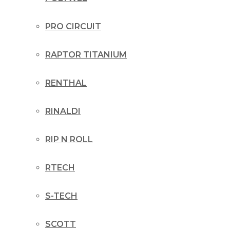
PRO CIRCUIT
RAPTOR TITANIUM
RENTHAL
RINALDI
RIP N ROLL
RTECH
S-TECH
SCOTT