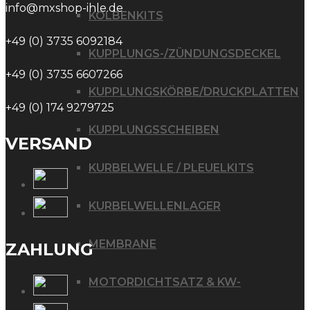
info@mxshop-ihle.de
KOLBENKITS
+49 (0) 3735 6092184
KUPPLUNGS-/ZÜNDUNGSDECKEL
+49 (0) 3735 6607266
KUPPLUNGSKÖRBE/DRUCKPLATTEN
+49 (0) 174 9279725
KUPPLUNGSSCHEIBEN
VERSAND
KURBELWELLE / PLEUELKITS
KURBELWELLENLAGER
MEMBRANE
ZAHLUNG
MOTORDICHTSATZ & KW-