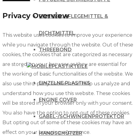
Privacy Overview
REINIGER, PFLEGEMITTEL &
DICHTMITTEL
This website uses cookies to improve your experience
while you navigate through the website. Out of these
THREEBOND
cookies, the cookies that are categorized as necessary
are stored on your browser as they are essential for
PLASTIKTEILE
the working of basic functionalities of the website. We
EINZELNE PLASTIKS
also use third-party cookies that help us analyze and
understand how you use this website. These cookies
ENGINE COVER
will be stored in your browser only with your consent.
You also have the option to opt-out of these cookies.
GABEL-/SCHWINGENPROTEKTOR
But opting out of some of these cookies may have an
effect on your browsing experience.
HANDSCHÜTZER