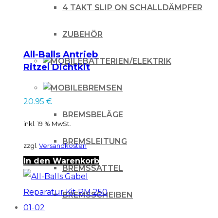
4 TAKT SLIP ON SCHALLDÄMPFER
16
+15mm
ZUBEHÖR
Menge
All-Balls Antrieb
BATTERIEN/ELEKTRIK
Ritzel Dichtkit
Suzuki RM 250 03-
BREMSEN
08, RMZ 250 13-17
20.95
€
BREMSBELÄGE
inkl. 19 % MwSt.
BREMSLEITUNG
zzgl.
Versandkosten
In den Warenkorb
BREMSSATTEL
BREMSSCHEIBEN