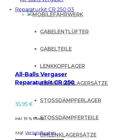
FAHRWERK
GABELENTLÜFTER
GABELTEILE
LENKKOPFLAGER
All-Balls Vergaser
Reparaturkit CR 250
SCHWINGENLAGERSÄTZE
03
STOSSDÄMPFERLAGER
35.95
€
STOSSDÄMPFERTEILE
inkl. 19 % MwSt.
zzgl.
Versandkosten
UMLENKLAGERSÄTZE