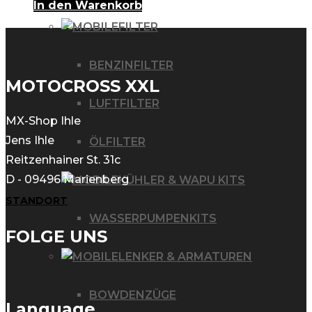
In den Warenkorb
FILTER
BENZINFILTER
MOTOCROSS XXL
LUFTFILTER
MX-Shop Ihle
Jens Ihle
ÖLFILTER
Reitzenhainer St. 31c
D - 09496 Marienberg
KÜHLER & WAPU KITS
STANDORT
WASSERPUMPENKITS
FOLGE UNS
LENKER & ARMATUREN
BOWDENZÜGE
Language