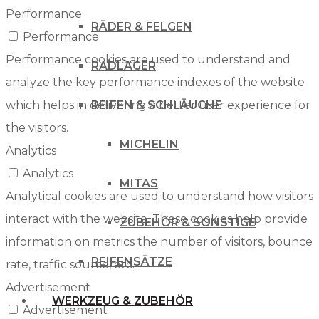
Performance
RÄDER & FELGEN
Performance
Performance cookies are used to understand and
RADLAGER
analyze the key performance indexes of the website
which helps in delivering a better user experience for
REIFEN & SCHLÄUCHE
the visitors.
MICHELIN
Analytics
Analytics
MITAS
Analytical cookies are used to understand how visitors
interact with the website. These cookies help provide
ZUBEHÖR & SONSTIGE
information on metrics the number of visitors, bounce
REIFENSÄTZE
rate, traffic source, etc.
Advertisement
WERKZEUG & ZUBEHÖR
Advertisement