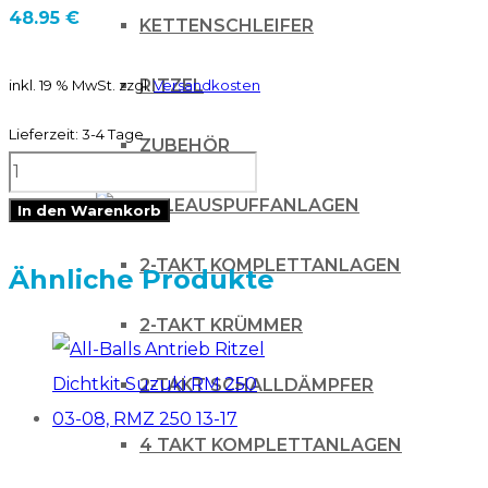
48.95
€
KETTENSCHLEIFER
RITZEL
inkl. 19 % MwSt.
zzgl.
Versandkosten
Lieferzeit:
3-4 Tage
ZUBEHÖR
RTechmx
Sitzbankschaum
AUSPUFFANLAGEN
In den Warenkorb
für
2-TAKT KOMPLETTANLAGEN
KTM
Ähnliche Produkte
SXF
2-TAKT KRÜMMER
11-
15
2-TAKT SCHALLDÄMPFER
/
4 TAKT KOMPLETTANLAGEN
EXC
12-