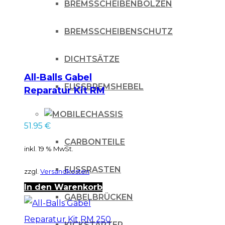
BREMSSCHEIBENBOLZEN
BREMSSCHEIBENSCHUTZ
DICHTSÄTZE
All-Balls Gabel
FUSSBREMSHEBEL
Reparatur Kit RM
250 01-02
CHASSIS
51.95
€
CARBONTEILE
inkl. 19 % MwSt.
FUSSRASTEN
zzgl.
Versandkosten
In den Warenkorb
GABELBRÜCKEN
KICKSTARTER