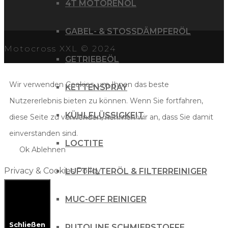
4T MOTORENÖL
GABEL- & STOSSDÄMPFERÖL
Motocross XXL © 2024
GETRIEBEÖL
Wir verwenden Cookies, um Ihnen das beste
KETTENSPRAY
Nutzererlebnis bieten zu können. Wenn Sie fortfahren,
KÜHLFLÜSSIGKEIT
diese Seite zu verwenden, nehmen wir an, dass Sie damit
einverstanden sind.
LOCTITE
Ok
Ablehnen
Privacy & Cookies Policy
LUFTFILTERÖL & FILTERREINIGER
MUC-OFF REINIGER
Schließen
PUTOLINE SCHMIERSTOFFE