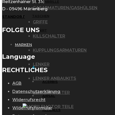
Reitzenhainer St. 31c
SONNENBRILLE
GASARMATUREN/GASHÜLSEN
D - 09496 Marienberg
TASCHEN
STANDORT
GRIFFE
FOLGE UNS
T-SHIRT
KILLSCHALTER
MARKEN
KUPPLUNGSARMATUREN
Language
LENKER
A
RECHTLICHES
LENKER ANBAUKITS
ACERBIS
AGB
Datenschutzerklärung
LENKERPOLSTER
AIRSAL
Widerrufsrecht
MOTOR TEILE
Widerrufsformular
ALLBALLS