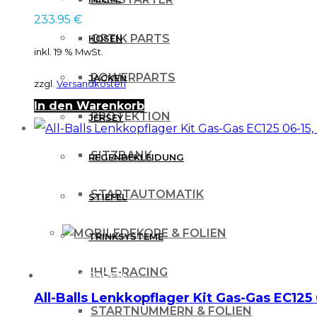
233.95
€
OPTIK PARTS
HOSEN
inkl. 19 % MwSt.
POWERPARTS
JACKEN
zzgl.
Versandkosten
In den Warenkorb
PROTEKTION
JERSEY
SITZBANK
REGENBEKLEIDUNG
STARTAUTOMATIK
STIEFEL
DEKORE & FOLIEN
TRINKSYSTEME
IHLE-RACING
PROTEKTOREN
All-Balls Lenkkopflager Kit Gas-Gas EC125 
STARTNUMMERN & FOLIEN