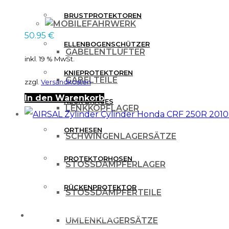
BRUSTPROTEKTOREN
FAHRWERK
50.95
€
ELLENBOGENSCHÜTZER
GABELENTLÜFTER
inkl. 19 % MwSt.
KNIEPROTEKTOREN
GABELTEILE
zzgl.
Versandkosten
In den Warenkorb
NECK BRACES
LENKKOPFLAGER
ORTHESEN
SCHWINGENLAGERSÄTZE
PROTEKTORHOSEN
STOSSDÄMPFERLAGER
RÜCKENPROTEKTOR
STOSSDÄMPFERTEILE
FREIZEITBEKLEIDUNG
UMLENKLAGERSÄTZE