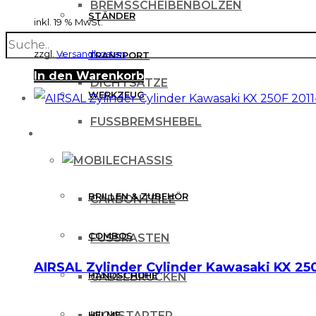
BREMSSCHEIBENBOLZEN
STÄNDER
inkl. 19 % MwSt.
search
BREMSSCHEIBENSCHUTZ
zzgl.
Versandkosten
TRANSPORT
In den Warenkorb
DICHTSÄTZE
WERKZEUG
FUSSBREMSHEBEL
MX BEKLEIDUNG
CHASSIS
BRILLEN & ZUBEHÖR
CARBONTEILE
COMBOS
FUSSRASTEN
AIRSAL Zylinder Cylinder Kawasaki KX 25
HANDSCHUHE
GABELBRÜCKEN
HELME
KICKSTARTER