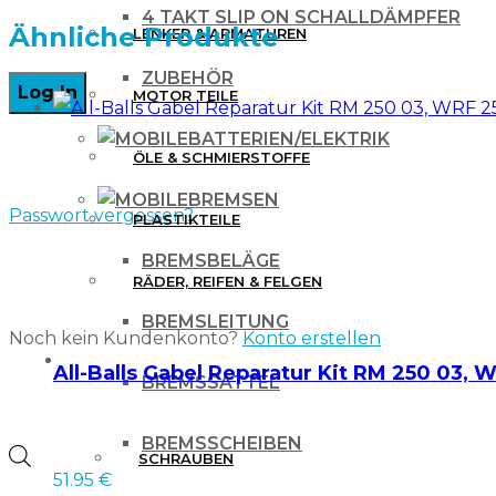
4 TAKT SLIP ON SCHALLDÄMPFER
Rahmenschützer
Ähnliche Produkte
LENKER & ARMATUREN
für
ZUBEHÖR
MOTOR TEILE
KTM
SX/F
BATTERIEN/ELEKTRIK
ÖLE & SCHMIERSTOFFE
16-
BREMSEN
18,
Passwort vergessen?
PLASTIKTEILE
EXC
BREMSBELÄGE
17-
RÄDER, REIFEN & FELGEN
19
BREMSLEITUNG
Noch kein Kundenkonto?
Konto erstellen
Schwarz
WERKZEUG & ZUBEHÖR
All-Balls Gabel Reparatur Kit RM 250 03,
BREMSSATTEL
Orange
Menge
BREMSSCHEIBEN
Products
SCHRAUBEN
51.95
€