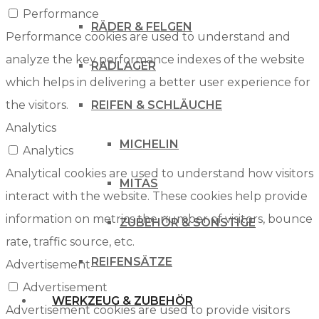
Performance
RÄDER & FELGEN
Performance cookies are used to understand and
analyze the key performance indexes of the website
RADLAGER
which helps in delivering a better user experience for
the visitors.
REIFEN & SCHLÄUCHE
Analytics
MICHELIN
Analytics
Analytical cookies are used to understand how visitors
MITAS
interact with the website. These cookies help provide
information on metrics the number of visitors, bounce
ZUBEHÖR & SONSTIGE
rate, traffic source, etc.
REIFENSÄTZE
Advertisement
Advertisement
WERKZEUG & ZUBEHÖR
Advertisement cookies are used to provide visitors