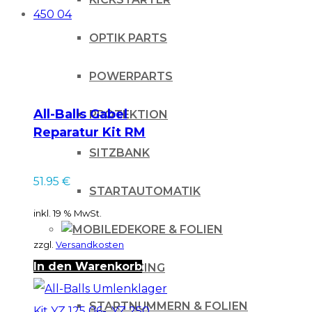
OPTIK PARTS
POWERPARTS
All-Balls Gabel
PROTEKTION
Reparatur Kit RM
250 03, WRF 250 04,
SITZBANK
WRF 450 04
51.95
€
STARTAUTOMATIK
inkl. 19 % MwSt.
DEKORE & FOLIEN
zzgl.
Versandkosten
In den Warenkorb
IHLE-RACING
STARTNUMMERN & FOLIEN