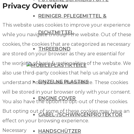
Privacy Overview
REINIGER, PFLEGEMITTEL &
This website uses cookies to improve your experience
DICHTMITTEL
while you navigate through the website. Out of these
cookies, the cookies that are categorized as necessary
THREEBOND
are stored on your browser as they are essential for
the working of basic functionalities of the website. We
PLASTIKTEILE
also use third-party cookies that help us analyze and
EINZELNE PLASTIKS
understand how you use this website. These cookies
will be stored in your browser only with your consent.
ENGINE COVER
You also have the option to opt-out of these cookies.
But opting out of some of these cookies may have an
GABEL-/SCHWINGENPROTEKTOR
effect on your browsing experience.
Necessary
HANDSCHÜTZER