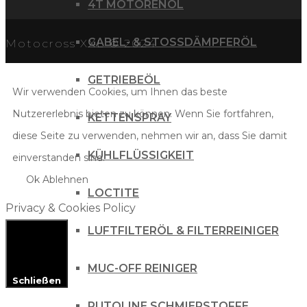
4T MOTORENÖL
GABEL- & STOSSDÄMPFERÖL
Motocross XXL © 2024
GETRIEBEÖL
Wir verwenden Cookies, um Ihnen das beste
Nutzererlebnis bieten zu können. Wenn Sie fortfahren,
KETTENSPRAY
diese Seite zu verwenden, nehmen wir an, dass Sie damit
KÜHLFLÜSSIGKEIT
einverstanden sind.
Ok
Ablehnen
LOCTITE
Privacy & Cookies Policy
LUFTFILTERÖL & FILTERREINIGER
MUC-OFF REINIGER
Schließen
PUTOLINE SCHMIERSTOFFE