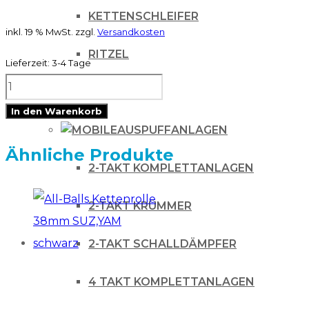
KETTENSCHLEIFER
inkl. 19 % MwSt.
zzgl.
Versandkosten
RITZEL
Lieferzeit:
3-4 Tage
RTechmx
ZUBEHÖR
Reifenmontiergerät
In den Warenkorb
Rtech
AUSPUFFANLAGEN
Menge
Ähnliche Produkte
2-TAKT KOMPLETTANLAGEN
2-TAKT KRÜMMER
2-TAKT SCHALLDÄMPFER
4 TAKT KOMPLETTANLAGEN