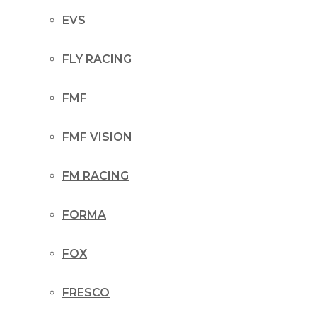
EVS
FLY RACING
FMF
FMF VISION
FM RACING
FORMA
FOX
FRESCO