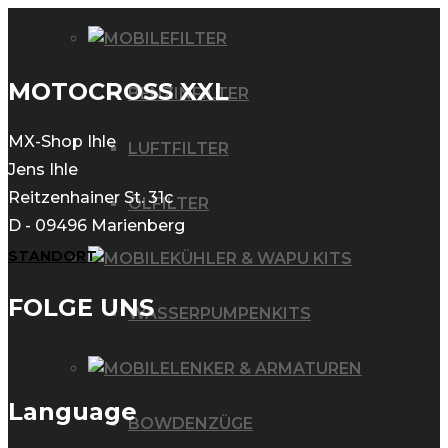
FILTER
MOTOCROSS XXL
BENZINFILTER
MX-Shop Ihle
LUFTFILTER
Jens Ihle
Reitzenhainer St. 31c
ÖLFILTER
D - 09496 Marienberg
STANDORT
KÜHLER & WAPU KITS
FOLGE UNS
WASSERPUMPENKITS
LENKER & ARMATUREN
Language
BOWDENZÜGE