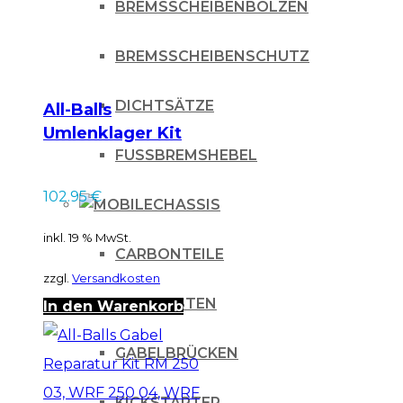
BREMSSCHEIBENBOLZEN
BREMSSCHEIBENSCHUTZ
DICHTSÄTZE
All-Balls
Umlenklager Kit
Sherco SE SEF 06-16
FUSSBREMSHEBEL
102.95
€
CHASSIS
inkl. 19 % MwSt.
CARBONTEILE
zzgl.
Versandkosten
FUSSRASTEN
In den Warenkorb
GABELBRÜCKEN
KICKSTARTER