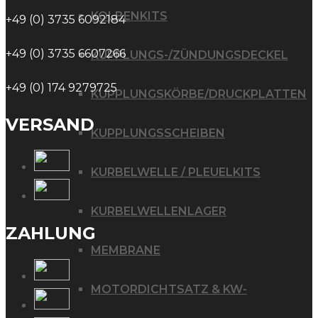
KOLBENKITS
+49 (0) 3735 6092184
+49 (0) 3735 6607266
KUPPLUNGS-/ZÜNDUNGSDECKEL
+49 (0) 174 9279725
KUPPLUNGSKÖRBE/DRUCKPLATTEN
VERSAND
KUPPLUNGSSCHEIBEN
KURBELWELLE / PLEUELKITS
KURBELWELLENLAGER
ZAHLUNG
MEMBRANE
MOTORDICHTSATZ & KW-