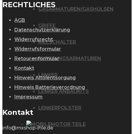
RECHTLICHES
GASARMATUREN/GASHÜLSEN
AGB
GRIFFE
Datenschutzerklärung
Widerrufsrecht
KILLSCHALTER
Widerrufsformular
Retourenformular
KUPPLUNGSARMATUREN
Kontakt
LENKER
Hinweis Altölentsorgung
Hinweis Batterieverordnung
LENKER ANBAUKITS
Impressum
LENKERPOLSTER
Kontakt
MOTOR TEILE
info@mxshop-ihle.de