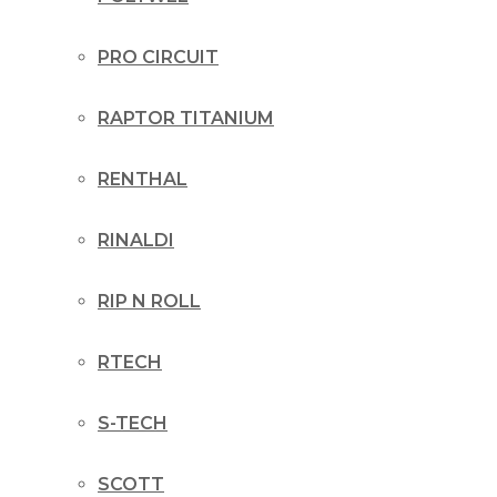
PRO CIRCUIT
RAPTOR TITANIUM
RENTHAL
RINALDI
RIP N ROLL
RTECH
S-TECH
SCOTT