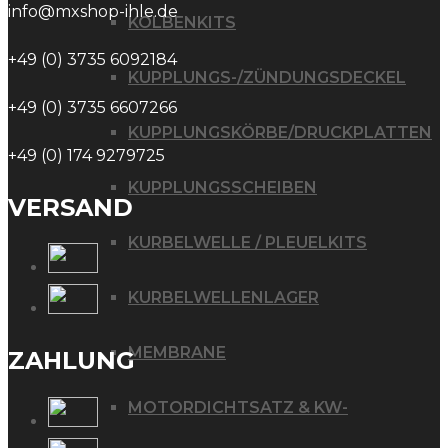
info@mxshop-ihle.de
KOLBENKITS
+49 (0) 3735 6092184
KUPPLUNGS-/ZÜNDUNGSDECKEL
+49 (0) 3735 6607266
KUPPLUNGSKÖRBE/DRUCKPLATTEN
+49 (0) 174 9279725
KUPPLUNGSSCHEIBEN
VERSAND
KURBELWELLE / PLEUELKITS
KURBELWELLENLAGER
MEMBRANE
ZAHLUNG
MOTORDICHTSATZ & KW-