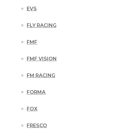
EVS
FLY RACING
FMF
FMF VISION
FM RACING
FORMA
FOX
FRESCO