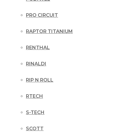
PRO CIRCUIT
RAPTOR TITANIUM
RENTHAL
RINALDI
RIP N ROLL
RTECH
S-TECH
SCOTT