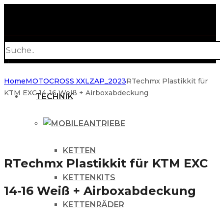
Products
search
Home
MOTOCROSS XXL
ZAP_2023
RTechmx Plastikkit für
KTM EXC 14-16 Weiß + Airboxabdeckung
TECHNIK
ANTRIEBE
KETTEN
RTechmx Plastikkit für KTM EXC
KETTENKITS
14-16 Weiß + Airboxabdeckung
KETTENRÄDER