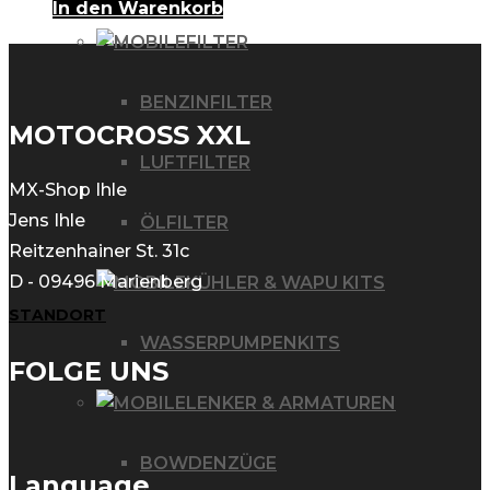
In den Warenkorb
FILTER
BENZINFILTER
MOTOCROSS XXL
LUFTFILTER
MX-Shop Ihle
Jens Ihle
ÖLFILTER
Reitzenhainer St. 31c
D - 09496 Marienberg
KÜHLER & WAPU KITS
STANDORT
WASSERPUMPENKITS
FOLGE UNS
LENKER & ARMATUREN
BOWDENZÜGE
Language