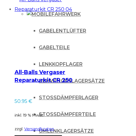
FAHRWERK
GABELENTLÜFTER
GABELTEILE
LENKKOPFLAGER
All-Balls Vergaser
Reparaturkit CR 250
SCHWINGENLAGERSÄTZE
04
STOSSDÄMPFERLAGER
50.95
€
STOSSDÄMPFERTEILE
inkl. 19 % MwSt.
zzgl.
Versandkosten
UMLENKLAGERSÄTZE