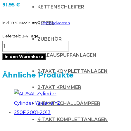
91.95
€
KETTENSCHLEIFER
RITZEL
inkl. 19 % MwSt.
zzgl.
Versandkosten
Lieferzeit:
3-4 Tage
ZUBEHÖR
RTechmx
Plastikkit
AUSPUFFANLAGEN
In den Warenkorb
für
2-TAKT KOMPLETTANLAGEN
KTM
Ähnliche Produkte
EXC
2-TAKT KRÜMMER
14-
16
2-TAKT SCHALLDÄMPFER
Weiß
4 TAKT KOMPLETTANLAGEN
+
Airboxabdeckung