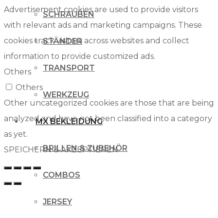
Advertisement cookies are used to provide visitors
SCHRAUBEN
with relevant ads and marketing campaigns. These
cookies track visitors across websites and collect
STÄNDER
information to provide customized ads.
TRANSPORT
Others
Others
WERKZEUG
Other uncategorized cookies are those that are being
analyzed and have not been classified into a category
MX BEKLEIDUNG
as yet.
BRILLEN & ZUBEHÖR
SPEICHERN & AKZEPTIEREN
COMBOS
JERSEY