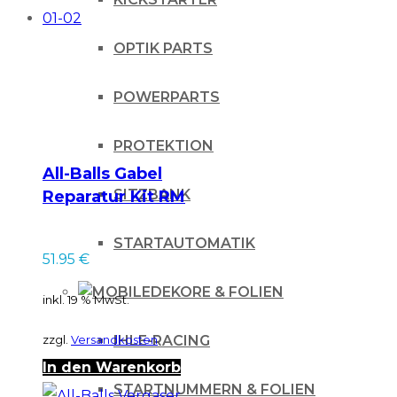
OPTIK PARTS
POWERPARTS
PROTEKTION
All-Balls Gabel
SITZBANK
Reparatur Kit RM
250 01-02
STARTAUTOMATIK
51.95
€
DEKORE & FOLIEN
inkl. 19 % MwSt.
zzgl.
Versandkosten
IHLE-RACING
In den Warenkorb
STARTNUMMERN & FOLIEN