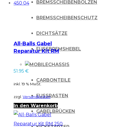
BREMSSCHEIBENBOLZEN
BREMSSCHEIBENSCHUTZ
DICHTSÄTZE
All-Balls Gabel
FUSSBREMSHEBEL
Reparatur Kit RM
250 03, WRF 250 04,
CHASSIS
WRF 450 04
51.95
€
CARBONTEILE
inkl. 19 % MwSt.
FUSSRASTEN
zzgl.
Versandkosten
In den Warenkorb
GABELBRÜCKEN
KICKSTARTER