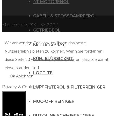
4T MOTORENÖL
GABEL- & STOSSDÄMPFERÖL
Motocross XXL © 2024
GETRIEBEÖL
Wir verwenden Cookies, um Ihnen das beste
KETTENSPRAY
Nutzererlebnis bieten zu können. Wenn Sie fortfahren,
KÜHLFLÜSSIGKEIT
diese Seite zu verwenden, nehmen wir an, dass Sie damit
einverstanden sind.
LOCTITE
Ok
Ablehnen
Privacy & Cookies Policy
LUFTFILTERÖL & FILTERREINIGER
MUC-OFF REINIGER
Schließen
PUTOLINE SCHMIERSTOFFE