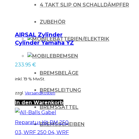
4 TAKT SLIP ON SCHALLDÄMPFER
Menge
ZUBEHÖR
AIRSAL Zylinder
BATTERIEN/ELEKTRIK
Cylinder Yamaha YZ
250F 2001-2013
BREMSEN
233.95
€
BREMSBELÄGE
inkl. 19 % MwSt.
BREMSLEITUNG
zzgl.
Versandkosten
In den Warenkorb
BREMSSATTEL
BREMSSCHEIBEN