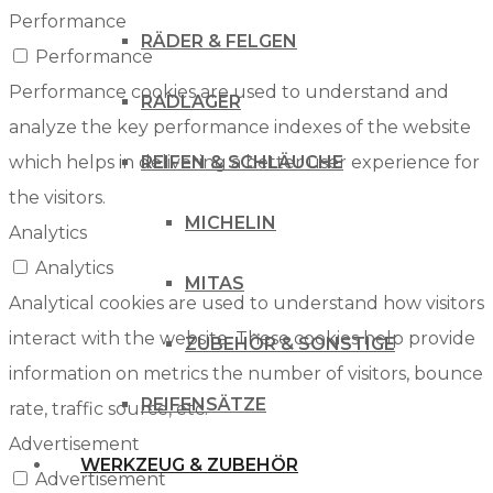
Performance
RÄDER & FELGEN
Performance
Performance cookies are used to understand and
RADLAGER
analyze the key performance indexes of the website
which helps in delivering a better user experience for
REIFEN & SCHLÄUCHE
the visitors.
MICHELIN
Analytics
Analytics
MITAS
Analytical cookies are used to understand how visitors
interact with the website. These cookies help provide
ZUBEHÖR & SONSTIGE
information on metrics the number of visitors, bounce
REIFENSÄTZE
rate, traffic source, etc.
Advertisement
WERKZEUG & ZUBEHÖR
Advertisement