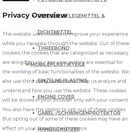
Privacy Overview
REINIGER, PFLEGEMITTEL &
DICHTMITTEL
This website uses cookies to improve your experience
while you navigate through the website. Out of these
THREEBOND
cookies, the cookies that are categorized as necessary
are stored on your browser as they are essential for
PLASTIKTEILE
the working of basic functionalities of the website. We
EINZELNE PLASTIKS
also use third-party cookies that help us analyze and
understand how you use this website. These cookies
ENGINE COVER
will be stored in your browser only with your consent.
You also have the option to opt-out of these cookies.
GABEL-/SCHWINGENPROTEKTOR
But opting out of some of these cookies may have an
effect on your browsing experience.
HANDSCHÜTZER