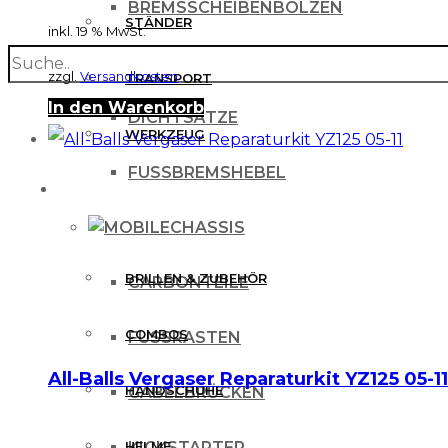
BREMSSCHEIBENBOLZEN
STÄNDER
inkl. 19 % MwSt.
search
BREMSSCHEIBENSCHUTZ
zzgl.
Versandkosten
TRANSPORT
In den Warenkorb
DICHTSÄTZE
WERKZEUG
FUSSBREMSHEBEL
MX BEKLEIDUNG
CHASSIS
BRILLEN & ZUBEHÖR
CARBONTEILE
COMBOS
FUSSRASTEN
All-Balls Vergaser Reparaturkit YZ125 05-11
HANDSCHUHE
GABELBRÜCKEN
HELME
KICKSTARTER