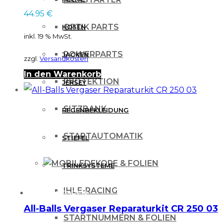
44.95
€
OPTIK PARTS
HOSEN
inkl. 19 % MwSt.
POWERPARTS
JACKEN
zzgl.
Versandkosten
In den Warenkorb
PROTEKTION
JERSEY
SITZBANK
REGENBEKLEIDUNG
STARTAUTOMATIK
STIEFEL
DEKORE & FOLIEN
TRINKSYSTEME
IHLE-RACING
PROTEKTOREN
All-Balls Vergaser Reparaturkit CR 250 03
STARTNUMMERN & FOLIEN