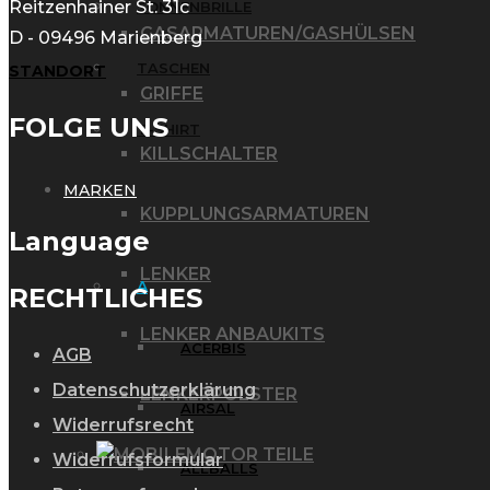
Reitzenhainer St. 31c
SONNENBRILLE
GASARMATUREN/GASHÜLSEN
D - 09496 Marienberg
TASCHEN
STANDORT
GRIFFE
FOLGE UNS
T-SHIRT
KILLSCHALTER
MARKEN
KUPPLUNGSARMATUREN
Language
LENKER
A
RECHTLICHES
LENKER ANBAUKITS
ACERBIS
AGB
Datenschutzerklärung
LENKERPOLSTER
AIRSAL
Widerrufsrecht
MOTOR TEILE
Widerrufsformular
ALLBALLS