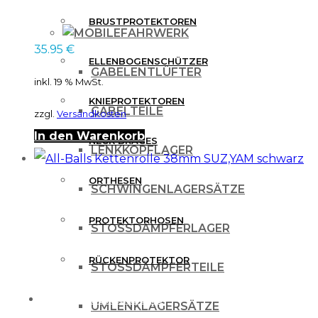
BRUSTPROTEKTOREN
FAHRWERK
35.95
€
ELLENBOGENSCHÜTZER
GABELENTLÜFTER
inkl. 19 % MwSt.
KNIEPROTEKTOREN
GABELTEILE
zzgl.
Versandkosten
In den Warenkorb
NECK BRACES
LENKKOPFLAGER
ORTHESEN
SCHWINGENLAGERSÄTZE
PROTEKTORHOSEN
STOSSDÄMPFERLAGER
RÜCKENPROTEKTOR
STOSSDÄMPFERTEILE
FREIZEITBEKLEIDUNG
UMLENKLAGERSÄTZE