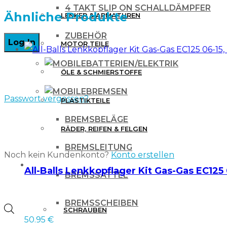
4 TAKT SLIP ON SCHALLDÄMPFER
KXF
Ähnliche Produkte
LENKER & ARMATUREN
250
ZUBEHÖR
MOTOR TEILE
13-
16,
BATTERIEN/ELEKTRIK
ÖLE & SCHMIERSTOFFE
450
BREMSEN
13-
Passwort vergessen?
PLASTIKTEILE
15
BREMSBELÄGE
weiß
RÄDER, REIFEN & FELGEN
Menge
BREMSLEITUNG
Noch kein Kundenkonto?
Konto erstellen
WERKZEUG & ZUBEHÖR
All-Balls Lenkkopflager Kit Gas-Gas EC125 
BREMSSATTEL
BREMSSCHEIBEN
Products
SCHRAUBEN
50.95
€