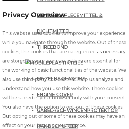
Privacy Overview
REINIGER, PFLEGEMITTEL &
DICHTMITTEL
This website uses cookies to improve your experience
while you navigate through the website. Out of these
THREEBOND
cookies, the cookies that are categorized as necessary
are stored on your browser as they are essential for
PLASTIKTEILE
the working of basic functionalities of the website. We
EINZELNE PLASTIKS
also use third-party cookies that help us analyze and
understand how you use this website. These cookies
ENGINE COVER
will be stored in your browser only with your consent.
You also have the option to opt-out of these cookies.
GABEL-/SCHWINGENPROTEKTOR
But opting out of some of these cookies may have an
effect on your browsing experience.
HANDSCHÜTZER