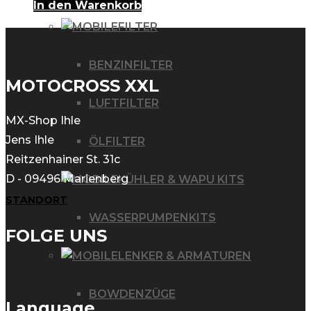
In den Warenkorb
FILTER
BENZINFILTER
MOTOCROSS XXL
LUFTFILTER
MX-Shop Ihle
Jens Ihle
ÖLFILTER
Reitzenhainer St. 31c
D - 09496 Marienberg
KÜHLER & WAPU KITS
STANDORT
WASSERPUMPENKITS
FOLGE UNS
LENKER & ARMATUREN
BOWDENZÜGE
Language