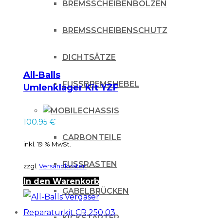
BREMSSCHEIBENBOLZEN
BREMSSCHEIBENSCHUTZ
DICHTSÄTZE
All-Balls
FUSSBREMSHEBEL
Umlenklager Kit YZF
250/450, 2005
CHASSIS
100.95
€
CARBONTEILE
inkl. 19 % MwSt.
FUSSRASTEN
zzgl.
Versandkosten
In den Warenkorb
GABELBRÜCKEN
KICKSTARTER