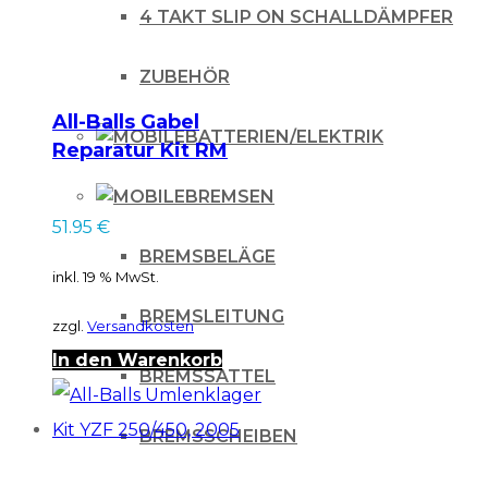
4 TAKT SLIP ON SCHALLDÄMPFER
ZUBEHÖR
All-Balls Gabel
BATTERIEN/ELEKTRIK
Reparatur Kit RM
250 03, WRF 250 04,
BREMSEN
WRF 450 04
51.95
€
BREMSBELÄGE
inkl. 19 % MwSt.
BREMSLEITUNG
zzgl.
Versandkosten
In den Warenkorb
BREMSSATTEL
BREMSSCHEIBEN