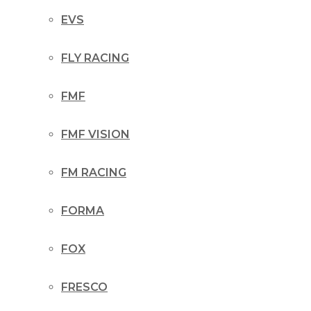
EVS
FLY RACING
FMF
FMF VISION
FM RACING
FORMA
FOX
FRESCO