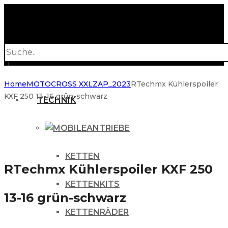
Products
search
Home
MOTOCROSS XXL
ZAP_2023
RTechmx Kühlerspoiler
KXF 250 13-16 grün-schwarz
TECHNIK
ANTRIEBE
KETTEN
RTechmx Kühlerspoiler KXF 250
KETTENKITS
13-16 grün-schwarz
KETTENRÄDER