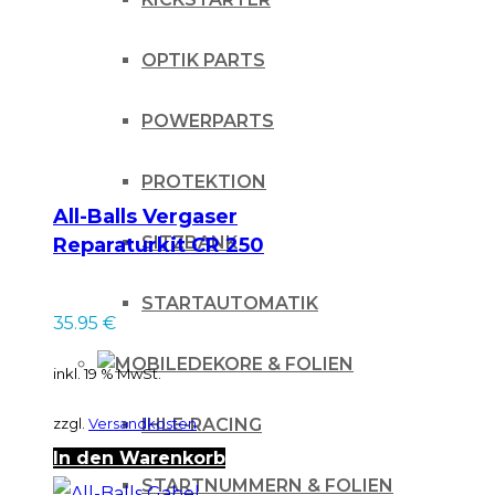
OPTIK PARTS
POWERPARTS
PROTEKTION
All-Balls Vergaser
SITZBANK
Reparaturkit CR 250
03
STARTAUTOMATIK
35.95
€
DEKORE & FOLIEN
inkl. 19 % MwSt.
zzgl.
Versandkosten
IHLE-RACING
In den Warenkorb
STARTNUMMERN & FOLIEN