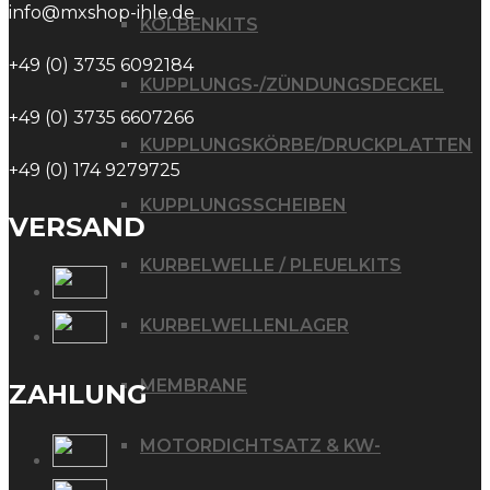
info@mxshop-ihle.de
KOLBENKITS
+49 (0) 3735 6092184
KUPPLUNGS-/ZÜNDUNGSDECKEL
+49 (0) 3735 6607266
KUPPLUNGSKÖRBE/DRUCKPLATTEN
+49 (0) 174 9279725
KUPPLUNGSSCHEIBEN
VERSAND
KURBELWELLE / PLEUELKITS
KURBELWELLENLAGER
MEMBRANE
ZAHLUNG
MOTORDICHTSATZ & KW-