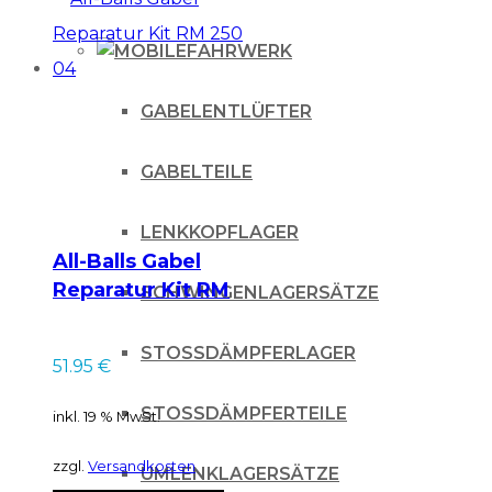
FAHRWERK
GABELENTLÜFTER
GABELTEILE
LENKKOPFLAGER
All-Balls Gabel
Reparatur Kit RM
SCHWINGENLAGERSÄTZE
250 04
STOSSDÄMPFERLAGER
51.95
€
STOSSDÄMPFERTEILE
inkl. 19 % MwSt.
zzgl.
Versandkosten
UMLENKLAGERSÄTZE