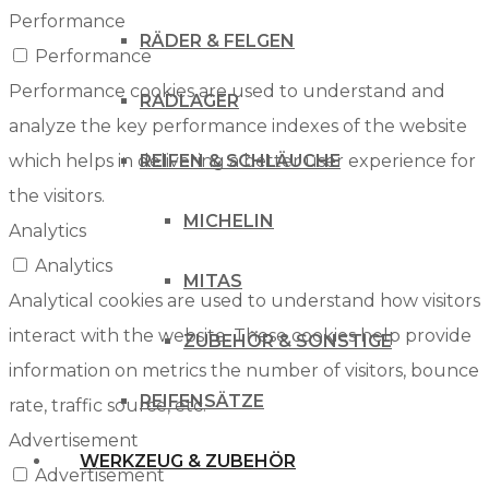
Performance
RÄDER & FELGEN
Performance
Performance cookies are used to understand and
RADLAGER
analyze the key performance indexes of the website
which helps in delivering a better user experience for
REIFEN & SCHLÄUCHE
the visitors.
MICHELIN
Analytics
Analytics
MITAS
Analytical cookies are used to understand how visitors
interact with the website. These cookies help provide
ZUBEHÖR & SONSTIGE
information on metrics the number of visitors, bounce
REIFENSÄTZE
rate, traffic source, etc.
Advertisement
WERKZEUG & ZUBEHÖR
Advertisement