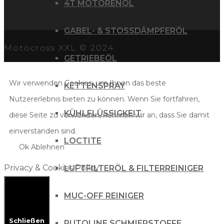
4T MOTORENÖL
GABEL- & STOSSDÄMPFERÖL
Motocross XXL © 2024
GETRIEBEÖL
Wir verwenden Cookies, um Ihnen das beste
KETTENSPRAY
Nutzererlebnis bieten zu können. Wenn Sie fortfahren,
KÜHLFLÜSSIGKEIT
diese Seite zu verwenden, nehmen wir an, dass Sie damit
einverstanden sind.
LOCTITE
Ok
Ablehnen
Privacy & Cookies Policy
LUFTFILTERÖL & FILTERREINIGER
MUC-OFF REINIGER
Schließen
PUTOLINE SCHMIERSTOFFE