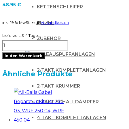
48.95
€
KETTENSCHLEIFER
RITZEL
inkl. 19 % MwSt.
zzgl.
Versandkosten
Lieferzeit:
3-4 Tage
ZUBEHÖR
RTechmx
Kühlerspoiler
AUSPUFFANLAGEN
In den Warenkorb
KXF
2-TAKT KOMPLETTANLAGEN
250
Ähnliche Produkte
13-
2-TAKT KRÜMMER
16
grün-
2-TAKT SCHALLDÄMPFER
schwarz
4 TAKT KOMPLETTANLAGEN
Menge