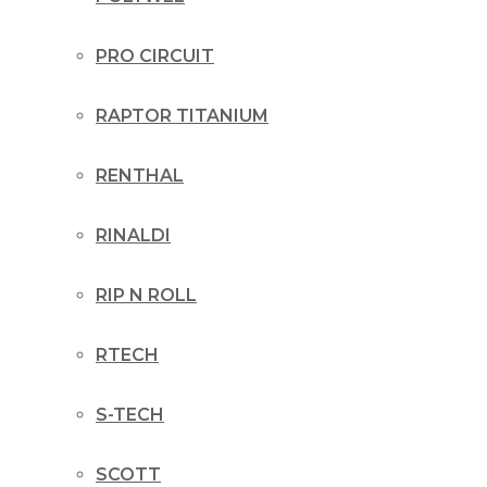
PRO CIRCUIT
RAPTOR TITANIUM
RENTHAL
RINALDI
RIP N ROLL
RTECH
S-TECH
SCOTT