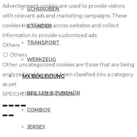
Advertisement cookies are used to provide visitors
SCHRAUBEN
with relevant ads and marketing campaigns. These
cookies track visitors across websites and collect
STÄNDER
information to provide customized ads.
TRANSPORT
Others
Others
WERKZEUG
Other uncategorized cookies are those that are being
analyzed and have not been classified into a category
MX BEKLEIDUNG
as yet.
BRILLEN & ZUBEHÖR
SPEICHERN & AKZEPTIEREN
COMBOS
JERSEY