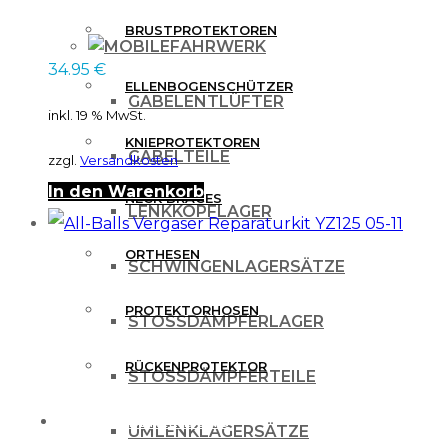
BRUSTPROTEKTOREN
FAHRWERK
34.95
€
ELLENBOGENSCHÜTZER
GABELENTLÜFTER
inkl. 19 % MwSt.
KNIEPROTEKTOREN
GABELTEILE
zzgl.
Versandkosten
In den Warenkorb
NECK BRACES
LENKKOPFLAGER
ORTHESEN
SCHWINGENLAGERSÄTZE
PROTEKTORHOSEN
STOSSDÄMPFERLAGER
RÜCKENPROTEKTOR
STOSSDÄMPFERTEILE
FREIZEITBEKLEIDUNG
UMLENKLAGERSÄTZE