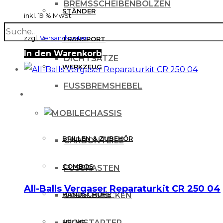
BREMSSCHEIBENBOLZEN
STÄNDER
inkl. 19 % MwSt.
search
BREMSSCHEIBENSCHUTZ
zzgl.
Versandkosten
TRANSPORT
In den Warenkorb
DICHTSÄTZE
WERKZEUG
FUSSBREMSHEBEL
MX BEKLEIDUNG
CHASSIS
BRILLEN & ZUBEHÖR
CARBONTEILE
COMBOS
FUSSRASTEN
All-Balls Vergaser Reparaturkit CR 250 04
HANDSCHUHE
GABELBRÜCKEN
HELME
KICKSTARTER