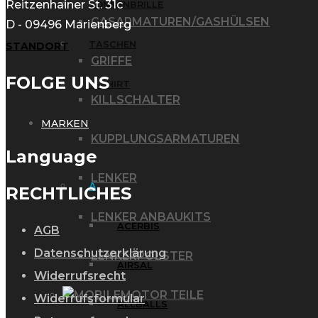
Reitzenhainer St. 31c
SONNENBRILLE
GASARMATUREN/GASHÜLSEN
D - 09496 Marienberg
TASCHEN
STANDORT
GRIFFE
FOLGE UNS
T-SHIRT
KILLSCHALTER
MARKEN
KUPPLUNGSARMATUREN
Language
LENKER
A
RECHTLICHES
LENKER ANBAUKITS
ACERBIS
AGB
Datenschutzerklärung
LENKERPOLSTER
AIRSAL
Widerrufsrecht
MOTOR TEILE
Widerrufsformular
ALLBALLS