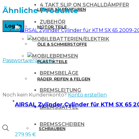
4 TAKT SLIP ON SCHALLDÄMPFER
KTM
Ähnliche Produkte
LENKER & ARMATUREN
SXF
ZUBEHÖR
MOTOR TEILE
13-
15,
BATTERIEN/ELEKTRIK
ÖLE & SCHMIERSTOFFE
EXC
BREMSEN
14-
Passwort vergessen?
PLASTIKTEILE
16
BREMSBELÄGE
weiss/schwarz
RÄDER, REIFEN & FELGEN
Menge
BREMSLEITUNG
Noch kein Kundenkonto?
Konto erstellen
WERKZEUG & ZUBEHÖR
AIRSAL Zylinder Cylinder für KTM SX 65
BREMSSATTEL
BREMSSCHEIBEN
Products
SCHRAUBEN
279.95
€