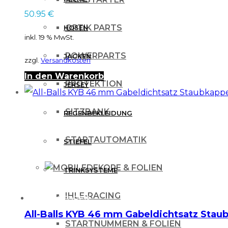
50.95
€
OPTIK PARTS
HOSEN
inkl. 19 % MwSt.
POWERPARTS
JACKEN
zzgl.
Versandkosten
In den Warenkorb
PROTEKTION
JERSEY
SITZBANK
REGENBEKLEIDUNG
STARTAUTOMATIK
STIEFEL
DEKORE & FOLIEN
TRINKSYSTEME
IHLE-RACING
PROTEKTOREN
All-Balls KYB 46 mm Gabeldichtsatz Sta
STARTNUMMERN & FOLIEN