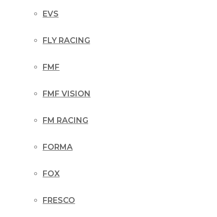
EVS
FLY RACING
FMF
FMF VISION
FM RACING
FORMA
FOX
FRESCO