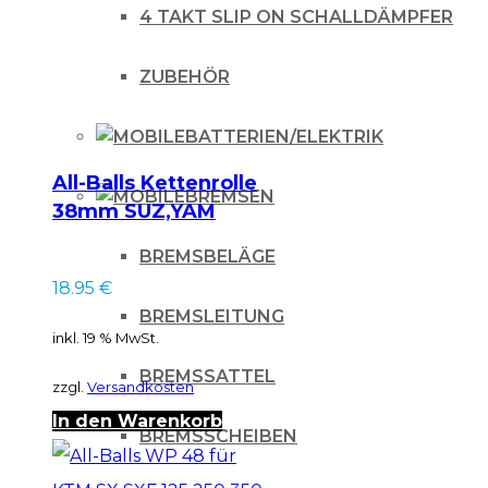
4 TAKT SLIP ON SCHALLDÄMPFER
17-
19
ZUBEHÖR
Orange/Schwarz
Menge
BATTERIEN/ELEKTRIK
All-Balls Kettenrolle
BREMSEN
38mm SUZ,YAM
schwarz
BREMSBELÄGE
18.95
€
BREMSLEITUNG
inkl. 19 % MwSt.
BREMSSATTEL
zzgl.
Versandkosten
In den Warenkorb
BREMSSCHEIBEN