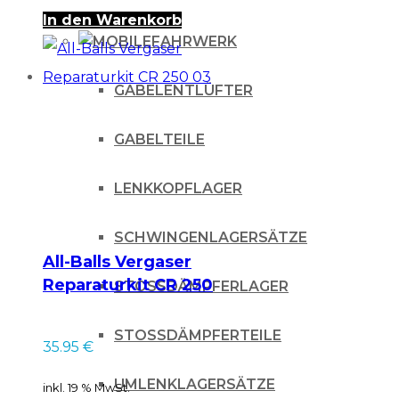
In den Warenkorb
FAHRWERK
GABELENTLÜFTER
GABELTEILE
LENKKOPFLAGER
SCHWINGENLAGERSÄTZE
All-Balls Vergaser
Reparaturkit CR 250
STOSSDÄMPFERLAGER
03
STOSSDÄMPFERTEILE
35.95
€
UMLENKLAGERSÄTZE
inkl. 19 % MwSt.