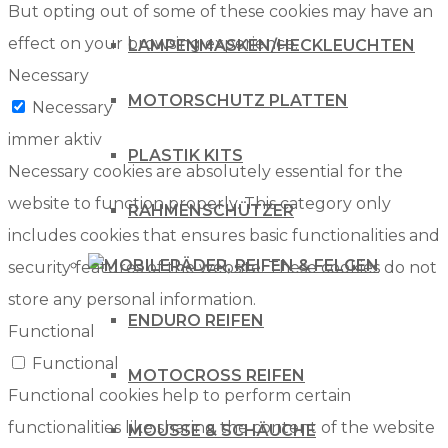
But opting out of some of these cookies may have an
effect on your browsing experience.
LAMPENMASKEN/HECKLEUCHTEN
Necessary
MOTORSCHUTZ PLATTEN
Necessary
immer aktiv
PLASTIK KITS
Necessary cookies are absolutely essential for the
website to function properly. This category only
RAHMENSCHÜTZER
includes cookies that ensures basic functionalities and
RÄDER, REIFEN & FELGEN
security features of the website. These cookies do not
store any personal information.
ENDURO REIFEN
Functional
Functional
MOTOCROSS REIFEN
Functional cookies help to perform certain
functionalities like sharing the content of the website
MOUSSE & SCHÄUCHE