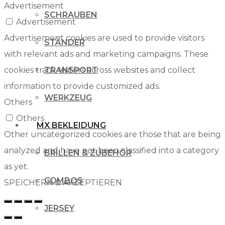
Advertisement
SCHRAUBEN
Advertisement
Advertisement cookies are used to provide visitors
STÄNDER
with relevant ads and marketing campaigns. These
cookies track visitors across websites and collect
TRANSPORT
information to provide customized ads.
WERKZEUG
Others
Others
MX BEKLEIDUNG
Other uncategorized cookies are those that are being
analyzed and have not been classified into a category
BRILLEN & ZUBEHÖR
as yet.
COMBOS
SPEICHERN & AKZEPTIEREN
JERSEY