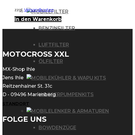
zzgl.
Versandkosten
FILTER
In den Warenkorb
BENZINFILTER
LUFTFILTER
MOTOCROSS XXL
ÖLFILTER
MX-Shop Ihle
Jens Ihle
KÜHLER & WAPU KITS
Reitzenhainer St. 31c
WASSERPUMPENKITS
D - 09496 Marienberg
STANDORT
LENKER & ARMATUREN
FOLGE UNS
BOWDENZÜGE