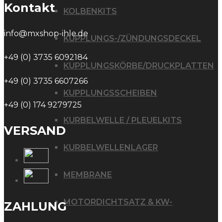
Kontakt
KOLBENKITS
info@mxshop-ihle.de
KUPPLUNGS-/ZÜNDUNGSDECKEL
+49 (0) 3735 6092184
KUPPLUNGSKÖRBE/DRUCKPLATTEN
+49 (0) 3735 6607266
KUPPLUNGSSCHEIBEN
+49 (0) 174 9279725
KURBELWELLE / PLEUELKITS
VERSAND
KURBELWELLENLAGER
MEMBRANE
MOTORDICHTSATZ & KW-
ZAHLUNG