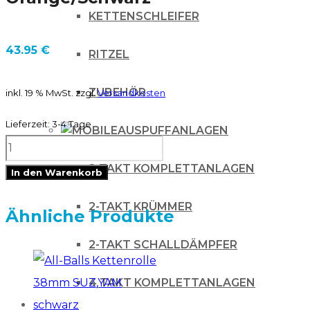
KETTENSCHLEIFER
43.95
€
RITZEL
ZUBEHÖR
inkl. 19 % MwSt.
zzgl.
Versandkosten
Lieferzeit:
3-4 Tage
AUSPUFFANLAGEN
RTechmx
Kühlerspoiler
2-TAKT KOMPLETTANLAGEN
In den Warenkorb
für
2-TAKT KRÜMMER
KTM
Ähnliche Produkte
SX/SXF
2-TAKT SCHALLDÄMPFER
16-
18
4 TAKT KOMPLETTANLAGEN
EXC