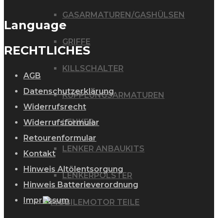
GASARMATUREN/GASHÜLSEN
Language
GRIFFE
RECHTLICHES
KILLSCHALTER
AGB
Datenschutzerklärung
KUPPLUNGSARMATUREN
Widerrufsrecht
LENKER
Widerrufsformular
Retourenformular
LENKER ANBAUKITS
Kontakt
Hinweis Altölentsorgung
LENKERPOLSTER
Hinweis Batterieverordnung
Impressum
MOTOR TEILE