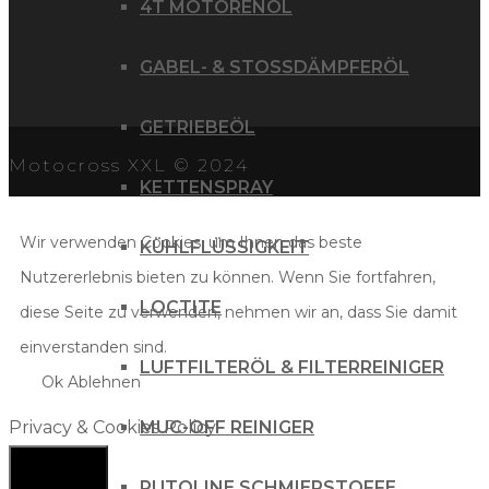
4T MOTORENÖL
GABEL- & STOSSDÄMPFERÖL
GETRIEBEÖL
Motocross XXL © 2024
KETTENSPRAY
Wir verwenden Cookies, um Ihnen das beste
KÜHLFLÜSSIGKEIT
Nutzererlebnis bieten zu können. Wenn Sie fortfahren,
LOCTITE
diese Seite zu verwenden, nehmen wir an, dass Sie damit
einverstanden sind.
LUFTFILTERÖL & FILTERREINIGER
Ok
Ablehnen
MUC-OFF REINIGER
Privacy & Cookies Policy
PUTOLINE SCHMIERSTOFFE