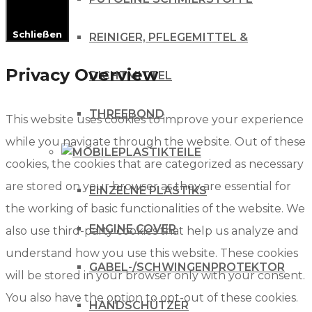
Schließen
REINIGER, PFLEGEMITTEL &
Privacy Overview
DICHTMITTEL
THREEBOND
This website uses cookies to improve your experience
while you navigate through the website. Out of these
PLASTIKTEILE
cookies, the cookies that are categorized as necessary
are stored on your browser as they are essential for
EINZELNE PLASTIKS
the working of basic functionalities of the website. We
ENGINE COVER
also use third-party cookies that help us analyze and
understand how you use this website. These cookies
GABEL-/SCHWINGENPROTEKTOR
will be stored in your browser only with your consent.
You also have the option to opt-out of these cookies.
HANDSCHÜTZER