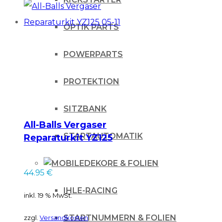
OPTIK PARTS
POWERPARTS
PROTEKTION
SITZBANK
All-Balls Vergaser
STARTAUTOMATIK
Reparaturkit YZ125
05-11
DEKORE & FOLIEN
44.95
€
IHLE-RACING
inkl. 19 % MwSt.
STARTNUMMERN & FOLIEN
zzgl.
Versandkosten