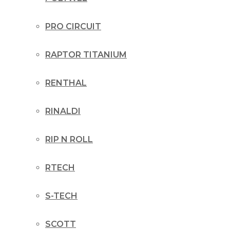
PRO CIRCUIT
RAPTOR TITANIUM
RENTHAL
RINALDI
RIP N ROLL
RTECH
S-TECH
SCOTT