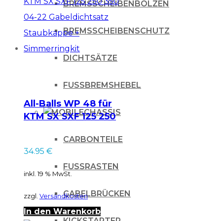
BREMSSCHEIBENBOLZEN
BREMSSCHEIBENSCHUTZ
DICHTSÄTZE
FUSSBREMSHEBEL
All-Balls WP 48 für
CHASSIS
KTM SX SXF 125 250
350 04-22
CARBONTEILE
Gabeldichtsatz
34.95
€
Staubkappe +
FUSSRASTEN
Simmerringkit
inkl. 19 % MwSt.
GABELBRÜCKEN
zzgl.
Versandkosten
In den Warenkorb
KICKSTARTER