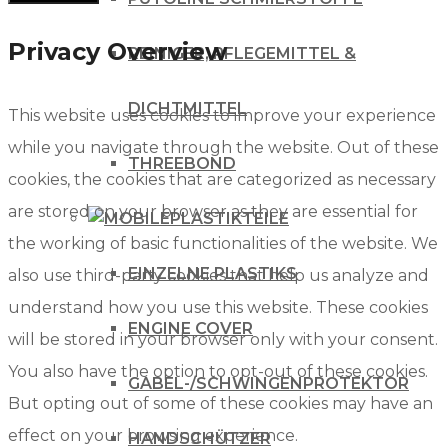
Privacy Overview
REINIGER, PFLEGEMITTEL &
DICHTMITTEL
This website uses cookies to improve your experience
while you navigate through the website. Out of these
THREEBOND
cookies, the cookies that are categorized as necessary
are stored on your browser as they are essential for
PLASTIKTEILE
the working of basic functionalities of the website. We
EINZELNE PLASTIKS
also use third-party cookies that help us analyze and
understand how you use this website. These cookies
ENGINE COVER
will be stored in your browser only with your consent.
You also have the option to opt-out of these cookies.
GABEL-/SCHWINGENPROTEKTOR
But opting out of some of these cookies may have an
effect on your browsing experience.
HANDSCHÜTZER