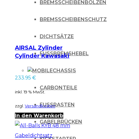
BREMSSCHEIBENBOLZEN
BREMSSCHEIBENSCHUTZ
DICHTSÄTZE
AIRSAL Zylinder
FUSSBREMSHEBEL
Cylinder Kawasaki
KX 250F 2011-2020
CHASSIS
233.95
€
CARBONTEILE
inkl. 19 % MwSt.
FUSSRASTEN
zzgl.
Versandkosten
In den Warenkorb
GABELBRÜCKEN
KICKSTARTER