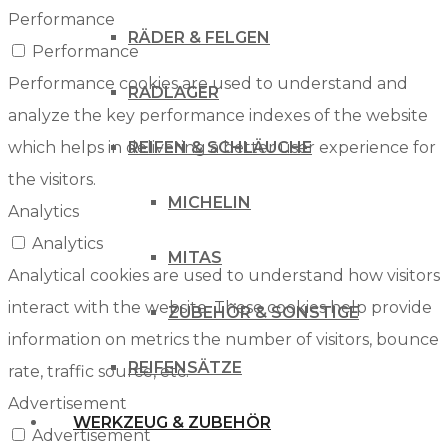
Performance
RÄDER & FELGEN
Performance
Performance cookies are used to understand and
RADLAGER
analyze the key performance indexes of the website
which helps in delivering a better user experience for
REIFEN & SCHLÄUCHE
the visitors.
MICHELIN
Analytics
Analytics
MITAS
Analytical cookies are used to understand how visitors
interact with the website. These cookies help provide
ZUBEHÖR & SONSTIGE
information on metrics the number of visitors, bounce
REIFENSÄTZE
rate, traffic source, etc.
Advertisement
WERKZEUG & ZUBEHÖR
Advertisement