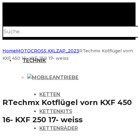
Products
search
Home
MOTOCROSS XXL
ZAP_2023
RTechmx Kotflügel vorn
KXF 450 16- KXF 250 17- weiss
TECHNIK
ANTRIEBE
KETTEN
RTechmx Kotflügel vorn KXF 450
KETTENKITS
16- KXF 250 17- weiss
KETTENRÄDER