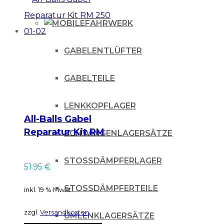
FAHRWERK
GABELENTLÜFTER
GABELTEILE
LENKKOPFLAGER
All-Balls Gabel
Reparatur Kit RM
SCHWINGENLAGERSÄTZE
250 01-02
STOSSDÄMPFERLAGER
51.95
€
STOSSDÄMPFERTEILE
inkl. 19 % MwSt.
zzgl.
Versandkosten
UMLENKLAGERSÄTZE