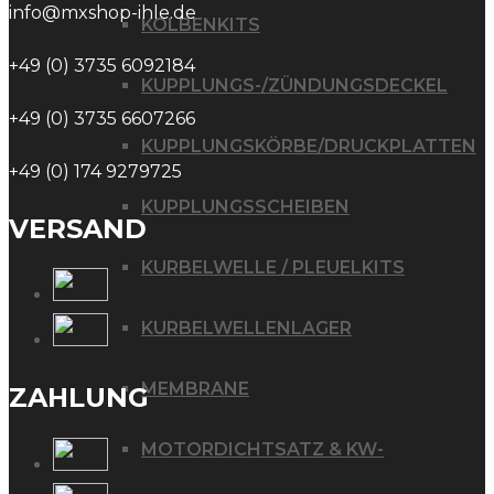
info@mxshop-ihle.de
KOLBENKITS
+49 (0) 3735 6092184
KUPPLUNGS-/ZÜNDUNGSDECKEL
+49 (0) 3735 6607266
KUPPLUNGSKÖRBE/DRUCKPLATTEN
+49 (0) 174 9279725
KUPPLUNGSSCHEIBEN
VERSAND
KURBELWELLE / PLEUELKITS
KURBELWELLENLAGER
MEMBRANE
ZAHLUNG
MOTORDICHTSATZ & KW-