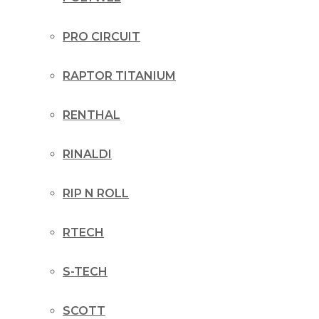
PRO CIRCUIT
RAPTOR TITANIUM
RENTHAL
RINALDI
RIP N ROLL
RTECH
S-TECH
SCOTT