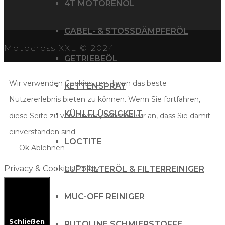
4T MOTORENÖL
GABEL- & STOSSDÄMPFERÖL
Motocross XXL © 2024
GETRIEBEÖL
Wir verwenden Cookies, um Ihnen das beste
KETTENSPRAY
Nutzererlebnis bieten zu können. Wenn Sie fortfahren,
KÜHLFLÜSSIGKEIT
diese Seite zu verwenden, nehmen wir an, dass Sie damit
einverstanden sind.
LOCTITE
Ok
Ablehnen
Privacy & Cookies Policy
LUFTFILTERÖL & FILTERREINIGER
MUC-OFF REINIGER
Schließen
PUTOLINE SCHMIERSTOFFE