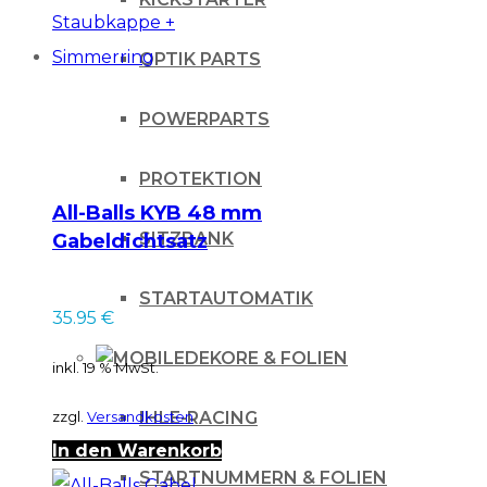
OPTIK PARTS
POWERPARTS
PROTEKTION
All-Balls KYB 48 mm
SITZBANK
Gabeldichtsatz
Staubkappe +
Simmerring
STARTAUTOMATIK
35.95
€
DEKORE & FOLIEN
inkl. 19 % MwSt.
zzgl.
Versandkosten
IHLE-RACING
In den Warenkorb
STARTNUMMERN & FOLIEN