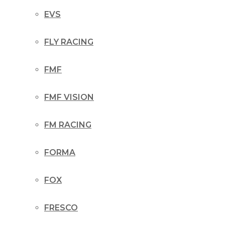
EVS
FLY RACING
FMF
FMF VISION
FM RACING
FORMA
FOX
FRESCO