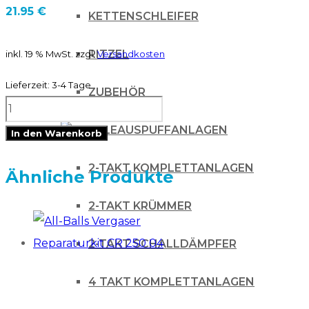
21.95
€
KETTENSCHLEIFER
RITZEL
inkl. 19 % MwSt.
zzgl.
Versandkosten
Lieferzeit:
3-4 Tage
ZUBEHÖR
RTechmx
Kotflügel
AUSPUFFANLAGEN
In den Warenkorb
vorn
2-TAKT KOMPLETTANLAGEN
KXF
Ähnliche Produkte
450
2-TAKT KRÜMMER
16-
KXF
2-TAKT SCHALLDÄMPFER
250
4 TAKT KOMPLETTANLAGEN
17-
weiss