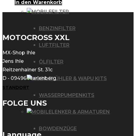
In den Warenkorb
FILTER
BENZINFILTER
MOTOCROSS XXL
LUFTFILTER
MX-Shop Ihle
Jens Ihle
ÖLFILTER
Reitzenhainer St. 31c
D - 09496 Marienberg
KÜHLER & WAPU KITS
STANDORT
WASSERPUMPENKITS
FOLGE UNS
LENKER & ARMATUREN
BOWDENZÜGE
Language