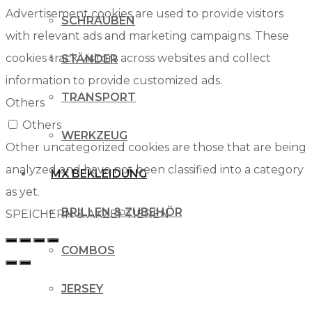
Advertisement cookies are used to provide visitors
SCHRAUBEN
with relevant ads and marketing campaigns. These
cookies track visitors across websites and collect
STÄNDER
information to provide customized ads.
TRANSPORT
Others
Others
WERKZEUG
Other uncategorized cookies are those that are being
analyzed and have not been classified into a category
MX BEKLEIDUNG
as yet.
BRILLEN & ZUBEHÖR
SPEICHERN & AKZEPTIEREN
COMBOS
JERSEY