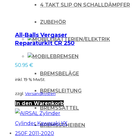
4 TAKT SLIP ON SCHALLDÄMPFER
Menge
ZUBEHÖR
All-Balls Vergaser
BATTERIEN/ELEKTRIK
Reparaturkit CR 250
04
BREMSEN
50.95
€
BREMSBELÄGE
inkl. 19 % MwSt.
BREMSLEITUNG
zzgl.
Versandkosten
In den Warenkorb
BREMSSATTEL
BREMSSCHEIBEN