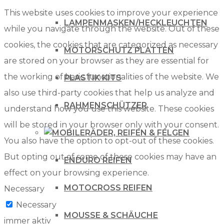
This website uses cookies to improve your experience
LAMPENMASKEN/HECKLEUCHTEN
while you navigate through the website. Out of these
cookies, the cookies that are categorized as necessary
MOTORSCHUTZ PLATTEN
are stored on your browser as they are essential for
the working of basic functionalities of the website. We
PLASTIK KITS
also use third-party cookies that help us analyze and
RAHMENSCHÜTZER
understand how you use this website. These cookies
will be stored in your browser only with your consent.
RÄDER, REIFEN & FELGEN
You also have the option to opt-out of these cookies.
But opting out of some of these cookies may have an
ENDURO REIFEN
effect on your browsing experience.
MOTOCROSS REIFEN
Necessary
Necessary
MOUSSE & SCHÄUCHE
immer aktiv