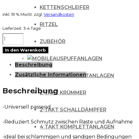
KETTENSCHLEIFER
inkl. 19 % MwSt.
zzgl.
Versandkosten
RITZEL
Lieferzeit:
3-4 Tage
RFX
ZUBEHÖR
Race
In den Warenkorb
Series
AUSPUFFANLAGEN
Beschreibung
Fussrasten
Zusätzliche Informationen
2-TAKT KOMPLETTANLAGEN
Gummischutz
Universal
Beschreibung
2-TAKT KRÜMMER
Menge
-Universell passend .
2-TAKT SCHALLDÄMPFER
-Reduziert Schmutz zwischen Raste und Aufnahme
4 TAKT KOMPLETTANLAGEN
-ideal bei schlammigen und sandigen Bedingungen