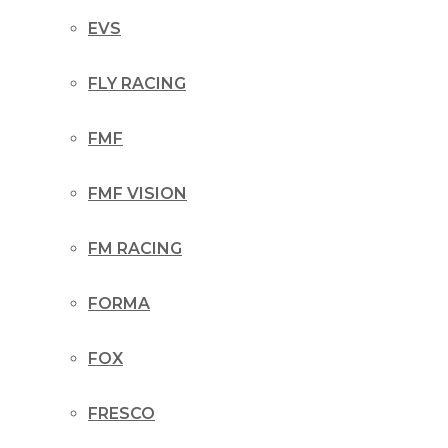
EVS
FLY RACING
FMF
FMF VISION
FM RACING
FORMA
FOX
FRESCO