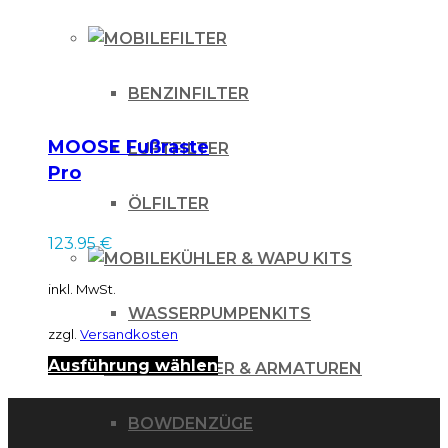
FILTER
BENZINFILTER
MOOSE Fußraste
LUFTFILTER
Pro
ÖLFILTER
123.95
€
KÜHLER & WAPU KITS
inkl. MwSt.
WASSERPUMPENKITS
zzgl.
Versandkosten
Dieses
Ausführung wählen
LENKER & ARMATUREN
Produkt
BOWDENZÜGE
weist