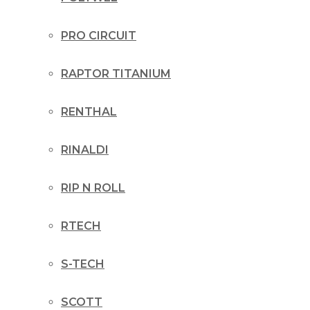
PRO CIRCUIT
RAPTOR TITANIUM
RENTHAL
RINALDI
RIP N ROLL
RTECH
S-TECH
SCOTT