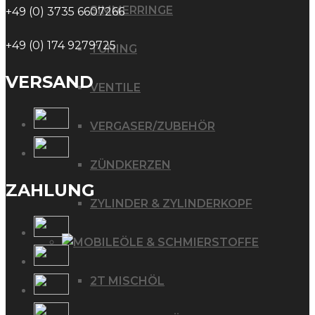
SIMMERRINGE
+49 (0) 3735 6607266
+49 (0) 174 9279725
TUNING
VERSAND
VENTILE
VERGASER/ZUBEHÖR
ZÜNDKERZEN
ZAHLUNG
ZYLINDER & ZYLINDERKOPF
ÖLE & SCHMIERSTOFFE
2T MISCHÖL