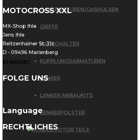
mehrere
MOTOCROSS XXL
GASARMATUREN/GASHÜLSEN
Varianten
auf.
MX-Shop Ihle
GRIFFE
Die
Jens Ihle
Reitzenhainer St. 31c
KILLSCHALTER
Optionen
D - 09496 Marienberg
können
KUPPLUNGSARMATUREN
STANDORT
auf
der
FOLGE UNS
LENKER
Produktseite
gewählt
LENKER ANBAUKITS
werden
Language
LENKERPOLSTER
RECHTLICHES
MOTOR TEILE