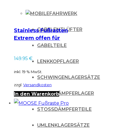
Die
FAHRWERK
Optionen
können
GABELENTLÜFTER
Stainless Fußrasten
auf
Extrem offen für
der
KTM SX SXF 125 250
GABELTEILE
350 450 16- / EXC 17-
Produktseite
149.95
€
22
LENKKOPFLAGER
gewählt
inkl. 19 % MwSt.
werden
SCHWINGENLAGERSÄTZE
zzgl.
Versandkosten
STOSSDÄMPFERLAGER
In den Warenkorb
STOSSDÄMPFERTEILE
UMLENKLAGERSÄTZE