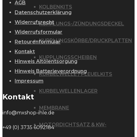
AGB
KOLBENKITS
Datenschutzerklärung
Widerrufsrecht
KUPPLUNGS-/ZÜNDUNGSDECKEL
Widerrufsformular
KUPPLUNGSKÖRBE/DRUCKPLATTEN
Retourenformular
Kontakt
KUPPLUNGSSCHEIBEN
Hinweis Altölentsorgung
Hinweis Batterieverordnung
KURBELWELLE / PLEUELKITS
Impressum
KURBELWELLENLAGER
Kontakt
MEMBRANE
info@mxshop-ihle.de
MOTORDICHTSATZ & KW-
+49 (0) 3735 6092184