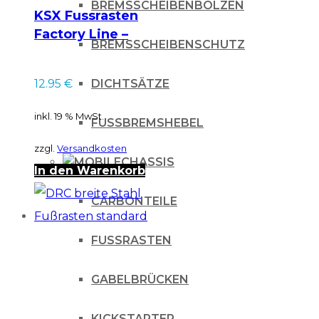
BREMSSCHEIBENBOLZEN
KSX Fussrasten
Factory Line –
BREMSSCHEIBENSCHUTZ
Stahlkranz
DICHTSÄTZE
12.95
€
inkl. 19 % MwSt.
FUSSBREMSHEBEL
zzgl.
Versandkosten
CHASSIS
In den Warenkorb
CARBONTEILE
FUSSRASTEN
GABELBRÜCKEN
KICKSTARTER