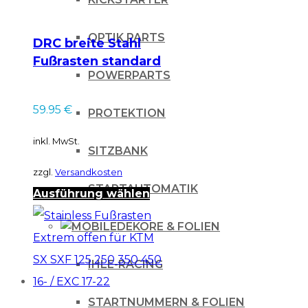
OPTIK PARTS
DRC breite Stahl
Fußrasten standard
POWERPARTS
59.95
€
PROTEKTION
inkl. MwSt.
SITZBANK
zzgl.
Versandkosten
STARTAUTOMATIK
Dieses
Ausführung wählen
Produkt
DEKORE & FOLIEN
weist
mehrere
IHLE-RACING
Varianten
STARTNUMMERN & FOLIEN
auf.