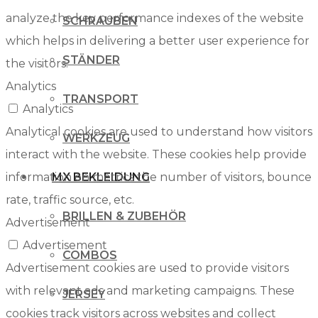
analyze the key performance indexes of the website
SCHRAUBEN
which helps in delivering a better user experience for
STÄNDER
the visitors.
Analytics
TRANSPORT
Analytics
Analytical cookies are used to understand how visitors
WERKZEUG
interact with the website. These cookies help provide
information on metrics the number of visitors, bounce
MX BEKLEIDUNG
rate, traffic source, etc.
BRILLEN & ZUBEHÖR
Advertisement
Advertisement
COMBOS
Advertisement cookies are used to provide visitors
with relevant ads and marketing campaigns. These
JERSEY
cookies track visitors across websites and collect