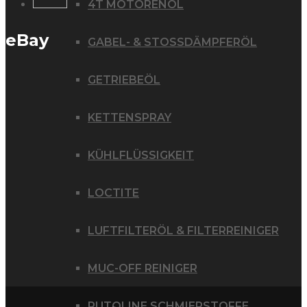
4T MOTORENÖL
eBay
GABEL- & STOSSDÄMPFERÖL
GETRIEBEÖL
KETTENSPRAY
KÜHLFLÜSSIGKEIT
LOCTITE
LUFTFILTERÖL & FILTERREINIGER
MUC-OFF REINIGER
PUTOLINE SCHMIERSTOFFE