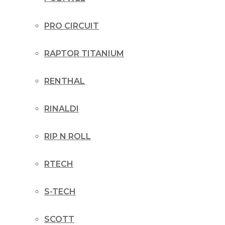
PRO CIRCUIT
RAPTOR TITANIUM
RENTHAL
RINALDI
RIP N ROLL
RTECH
S-TECH
SCOTT