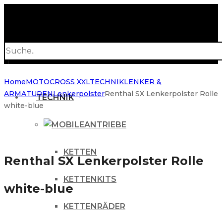
Products
search
Home
MOTOCROSS XXL
TECHNIK
LENKER &
ARMATUREN
Lenkerpolster
Renthal SX Lenkerpolster Rolle
TECHNIK
white-blue
ANTRIEBE
KETTEN
Renthal SX Lenkerpolster Rolle
KETTENKITS
white-blue
KETTENRÄDER