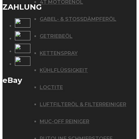
4T MOTORENÖL
ZAHLUNG
GABEL- & STOSSDÄMPFERÖL
GETRIEBEÖL
KETTENSPRAY
KÜHLFLÜSSIGKEIT
eBay
LOCTITE
LUFTFILTERÖL & FILTERREINIGER
MUC-OFF REINIGER
PUTOLINE SCHMIERSTOFFE