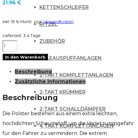
21.96
€
KETTENSCHLEIFER
inkl. 19 % MwSt.
zzgl.
Versandkosten
RITZEL
Lieferzeit:
3-4 Tage
ZUBEHÖR
Renthal
SX
In den Warenkorb
AUSPUFFANLAGEN
Lenkerpolster
Beschreibung
Rolle
2-TAKT KOMPLETTANLAGEN
Zusätzliche Informationen
white-
2-TAKT KRÜMMER
blue
Beschreibung
Menge
2-TAKT SCHALLDÄMPFER
Die Polster bestehen aus einem extra leichten,
hochdichten Schaumstoff um die Verletzungsgefahr
4 TAKT KOMPLETTANLAGEN
für den Fahrer zu vermindern. Die extrem