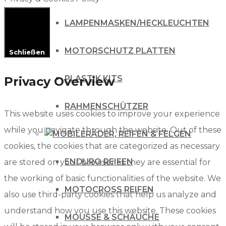
LAMPENMASKEN/HECKLEUCHTEN
MOTORSCHUTZ PLATTEN
Schließen
PLASTIK KITS
Privacy Overview
RAHMENSCHÜTZER
This website uses cookies to improve your experience
while you navigate through the website. Out of these
RÄDER, REIFEN & FELGEN
cookies, the cookies that are categorized as necessary
ENDURO REIFEN
are stored on your browser as they are essential for
the working of basic functionalities of the website. We
MOTOCROSS REIFEN
also use third-party cookies that help us analyze and
understand how you use this website. These cookies
MOUSSE & SCHÄUCHE