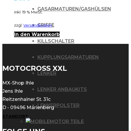
GASARMATUREN/GASHÜLSEN
inkl. 19 % MwSt.
GRIFFE
zzgl.
Versandkosten
In den Warenkorb
KILLSCHALTER
KUPPLUNGSARMATUREN
MOTOCROSS XXL
LENKER
MX-Shop Ihle
LENKER ANBAUKITS
Jens Ihle
Reitzenhainer St. 31c
LENKERPOLSTER
D - 09496 Marienberg
STANDORT
MOTOR TEILE