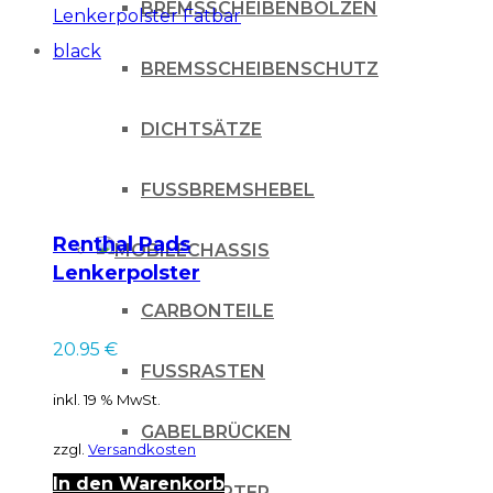
BREMSSCHEIBENBOLZEN
BREMSSCHEIBENSCHUTZ
DICHTSÄTZE
FUSSBREMSHEBEL
Renthal Pads
CHASSIS
Lenkerpolster
Fatbar black
CARBONTEILE
20.95
€
FUSSRASTEN
inkl. 19 % MwSt.
GABELBRÜCKEN
zzgl.
Versandkosten
In den Warenkorb
KICKSTARTER