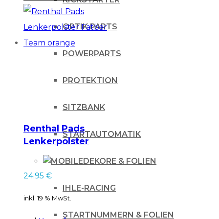
OPTIK PARTS
POWERPARTS
PROTEKTION
SITZBANK
Renthal Pads
STARTAUTOMATIK
Lenkerpolster
Fatbar Team orange
DEKORE & FOLIEN
24.95
€
IHLE-RACING
inkl. 19 % MwSt.
STARTNUMMERN & FOLIEN