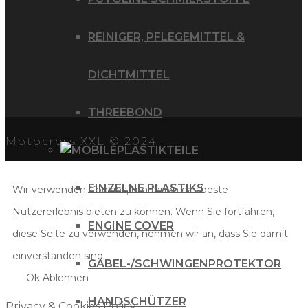
REINIGER, PFLEGEMITTEL &
DICHTMITTEL
THREEBOND
Motocross XXL © 2024
PLASTIKTEILE
EINZELNE PLASTIKS
Wir verwenden Cookies, um Ihnen das beste
Nutzererlebnis bieten zu können. Wenn Sie fortfahren,
ENGINE COVER
diese Seite zu verwenden, nehmen wir an, dass Sie damit
einverstanden sind.
GABEL-/SCHWINGENPROTEKTOR
Ok
Ablehnen
HANDSCHÜTZER
Privacy & Cookies Policy