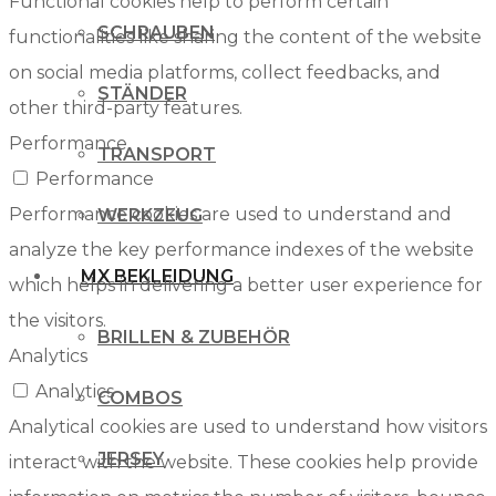
Functional cookies help to perform certain
SCHRAUBEN
functionalities like sharing the content of the website
on social media platforms, collect feedbacks, and
STÄNDER
other third-party features.
Performance
TRANSPORT
Performance
Performance cookies are used to understand and
WERKZEUG
analyze the key performance indexes of the website
MX BEKLEIDUNG
which helps in delivering a better user experience for
the visitors.
BRILLEN & ZUBEHÖR
Analytics
Analytics
COMBOS
Analytical cookies are used to understand how visitors
JERSEY
interact with the website. These cookies help provide