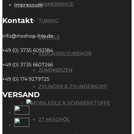
SIMMERRINGE
Impressum
Kontakt
TUNING
info@mxshop-ihle.de
VENTILE
+49 (0) 3735 6092184
VERGASER/ZUBEHÖR
+49 (0) 3735 6607266
ZÜNDKERZEN
+49 (0) 174 9279725
ZYLINDER & ZYLINDERKOPF
VERSAND
ÖLE & SCHMIERSTOFFE
2T MISCHÖL