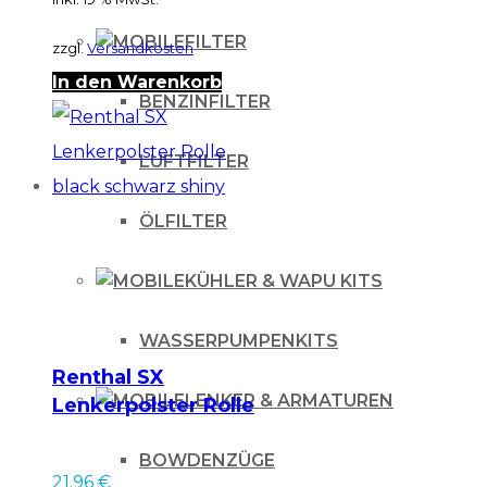
FILTER
zzgl.
Versandkosten
In den Warenkorb
BENZINFILTER
LUFTFILTER
ÖLFILTER
KÜHLER & WAPU KITS
WASSERPUMPENKITS
Renthal SX
LENKER & ARMATUREN
Lenkerpolster Rolle
black schwarz shiny
BOWDENZÜGE
21.96
€