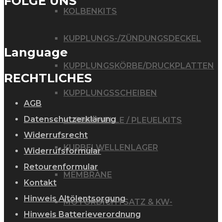
FOLGE UNS
KOLBENKITS
KUPPLUNGS-/ZÜNDUNGSDECKEL
Language
KUPPLUNGSKÖRBE/DRUCKPLATTEN
RECHTLICHES
KUPPLUNGSSCHEIBEN
AGB
Datenschutzerklärung
KURBELWELLE / PLEUELKITS
Widerrufsrecht
KURBELWELLENLAGER
Widerrufsformular
Retourenformular
MEMBRANE
Kontakt
Hinweis Altölentsorgung
MOTORDICHTSATZ & KW-
Hinweis Batterieverordnung