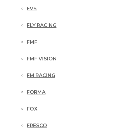
EVS
FLY RACING
FMF
FMF VISION
FM RACING
FORMA
FOX
FRESCO