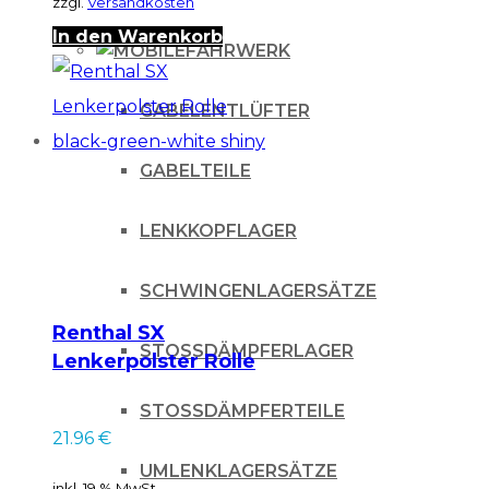
zzgl.
Versandkosten
In den Warenkorb
FAHRWERK
GABELENTLÜFTER
GABELTEILE
LENKKOPFLAGER
SCHWINGENLAGERSÄTZE
Renthal SX
STOSSDÄMPFERLAGER
Lenkerpolster Rolle
black-green-white
STOSSDÄMPFERTEILE
shiny
21.96
€
UMLENKLAGERSÄTZE
inkl. 19 % MwSt.