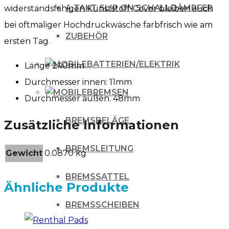
4 TAKT SLIP ON SCHALLDÄMPFER
widerstandsfähigen Kunststoff-Cover bleiben auch
bei oftmaliger Hochdruckwäsche farbfrisch wie am
ZUBEHÖR
ersten Tag.
BATTERIEN/ELEKTRIK
Länge 240mm
Durchmesser innen: 11mm
BREMSEN
Durchmesser außen. 48mm
BREMSBELÄGE
Zusätzliche Informationen
BREMSLEITUNG
Gewicht
0.0870 kg
BREMSSATTEL
Ähnliche Produkte
BREMSSCHEIBEN