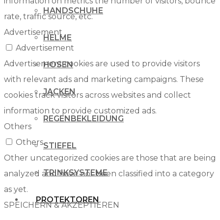
information on metrics the number of visitors, bounce
HANDSCHUHE
rate, traffic source, etc.
Advertisement
HELME
Advertisement
Advertisement cookies are used to provide visitors
HOSEN
with relevant ads and marketing campaigns. These
JACKEN
cookies track visitors across websites and collect
information to provide customized ads.
REGENBEKLEIDUNG
Others
Others
STIEFEL
Other uncategorized cookies are those that are being
TRINKSYSTEME
analyzed and have not been classified into a category
as yet.
PROTEKTOREN
SPEICHERN & AKZEPTIEREN