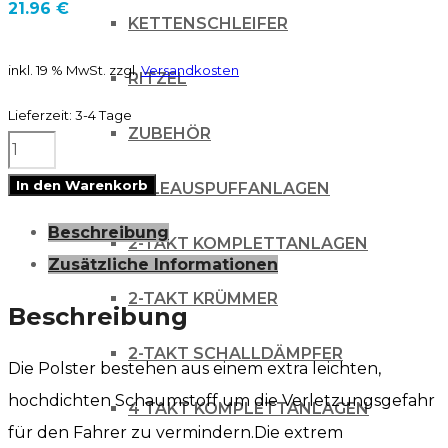
21.96
€
KETTENSCHLEIFER
inkl. 19 % MwSt.
zzgl.
Versandkosten
RITZEL
Lieferzeit:
3-4 Tage
ZUBEHÖR
Renthal
SX
In den Warenkorb
AUSPUFFANLAGEN
Lenkerpolster
Beschreibung
Rolle
2-TAKT KOMPLETTANLAGEN
Zusätzliche Informationen
blue
2-TAKT KRÜMMER
blau
Beschreibung
shiny
2-TAKT SCHALLDÄMPFER
Die Polster bestehen aus einem extra leichten,
Menge
hochdichten Schaumstoff um die Verletzungsgefahr
4 TAKT KOMPLETTANLAGEN
für den Fahrer zu vermindern.Die extrem