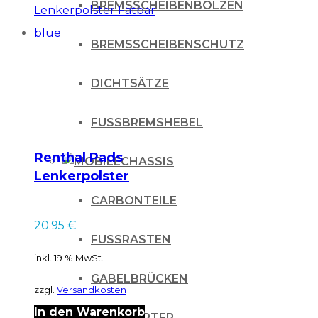
BREMSSCHEIBENBOLZEN
BREMSSCHEIBENSCHUTZ
DICHTSÄTZE
FUSSBREMSHEBEL
Renthal Pads
CHASSIS
Lenkerpolster
Fatbar blue
CARBONTEILE
20.95
€
FUSSRASTEN
inkl. 19 % MwSt.
GABELBRÜCKEN
zzgl.
Versandkosten
In den Warenkorb
KICKSTARTER