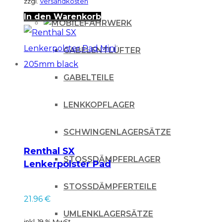
zzgl.
Versandkosten
In den Warenkorb
FAHRWERK
GABELENTLÜFTER
GABELTEILE
LENKKOPFLAGER
SCHWINGENLAGERSÄTZE
Renthal SX
STOSSDÄMPFERLAGER
Lenkerpolster Pad
Mini 205mm black
STOSSDÄMPFERTEILE
21.96
€
UMLENKLAGERSÄTZE
inkl. 19 % MwSt.