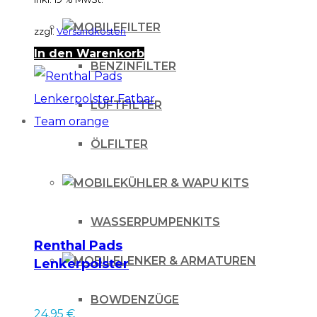
FILTER
zzgl.
Versandkosten
In den Warenkorb
BENZINFILTER
LUFTFILTER
ÖLFILTER
KÜHLER & WAPU KITS
WASSERPUMPENKITS
Renthal Pads
LENKER & ARMATUREN
Lenkerpolster
Fatbar Team orange
BOWDENZÜGE
24.95
€