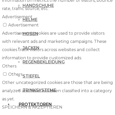
information on metrics the number of visitors, bounce
HANDSCHUHE
rate, traffic source, etc.
Advertisement
HELME
Advertisement
Advertisement cookies are used to provide visitors
HOSEN
with relevant ads and marketing campaigns. These
JACKEN
cookies track visitors across websites and collect
information to provide customized ads.
REGENBEKLEIDUNG
Others
Others
STIEFEL
Other uncategorized cookies are those that are being
TRINKSYSTEME
analyzed and have not been classified into a category
as yet.
PROTEKTOREN
SPEICHERN & AKZEPTIEREN