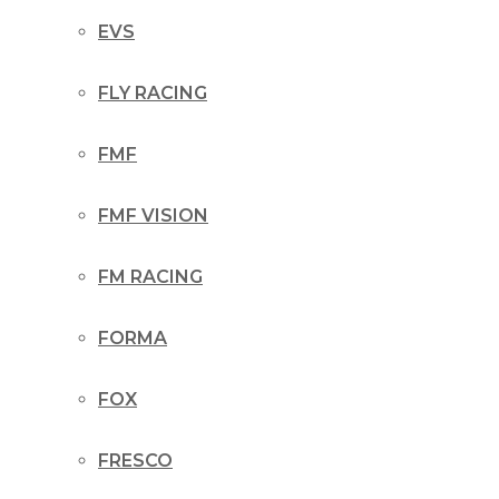
EVS
FLY RACING
FMF
FMF VISION
FM RACING
FORMA
FOX
FRESCO