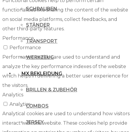
Functional cookies help to perform certain
SCHRAUBEN
functionalities like sharing the content of the website
on social media platforms, collect feedbacks, and
STÄNDER
other third-party features.
Performance
TRANSPORT
Performance
Performance cookies are used to understand and
WERKZEUG
analyze the key performance indexes of the website
MX BEKLEIDUNG
which helps in delivering a better user experience for
the visitors.
BRILLEN & ZUBEHÖR
Analytics
Analytics
COMBOS
Analytical cookies are used to understand how visitors
JERSEY
interact with the website. These cookies help provide