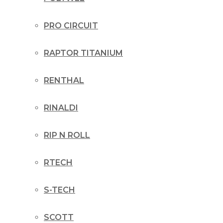
PRO CIRCUIT
RAPTOR TITANIUM
RENTHAL
RINALDI
RIP N ROLL
RTECH
S-TECH
SCOTT