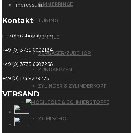
SIMMERRINGE
Impressum
Kontakt
TUNING
info@mxshop-ihle.de
VENTILE
+49 (0) 3735 6092184
VERGASER/ZUBEHÖR
+49 (0) 3735 6607266
ZÜNDKERZEN
+49 (0) 174 9279725
ZYLINDER & ZYLINDERKOPF
VERSAND
ÖLE & SCHMIERSTOFFE
2T MISCHÖL