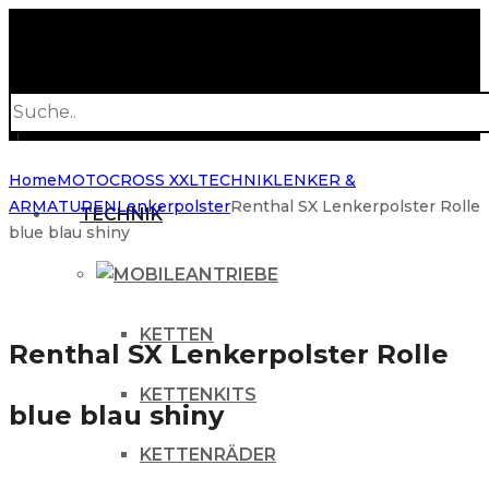
Products
search
Home
MOTOCROSS XXL
TECHNIK
LENKER &
ARMATUREN
Lenkerpolster
Renthal SX Lenkerpolster Rolle
TECHNIK
blue blau shiny
ANTRIEBE
KETTEN
Renthal SX Lenkerpolster Rolle
KETTENKITS
blue blau shiny
KETTENRÄDER