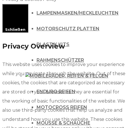
LAMPENMASKEN/HECKLEUCHTEN
MOTORSCHUTZ PLATTEN
Schließen
PLASTIK KITS
Privacy Overview
RAHMENSCHÜTZER
This website uses cookies to improve your experience
while you navigate through the website. Out of these
RÄDER, REIFEN & FELGEN
cookies, the cookies that are categorized as necessary
ENDURO REIFEN
are stored on your browser as they are essential for
the working of basic functionalities of the website. We
MOTOCROSS REIFEN
also use third-party cookies that help us analyze and
understand how you use this website. These cookies
MOUSSE & SCHÄUCHE