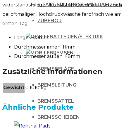
4 TAKT SLIP ON SCHALLDÄMPFER
widerstandsfähigen Kunststoff-Cover bleiben auch
bei oftmaliger Hochdruckwäsche farbfrisch wie am
ZUBEHÖR
ersten Tag.
BATTERIEN/ELEKTRIK
Länge 240mm
Durchmesser innen: 11mm
BREMSEN
Durchmesser außen. 48mm
BREMSBELÄGE
Zusätzliche Informationen
BREMSLEITUNG
Gewicht
0.1010 kg
BREMSSATTEL
Ähnliche Produkte
BREMSSCHEIBEN