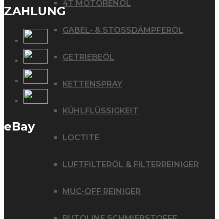
4T MOTORENÖL
ZAHLUNG
GABEL- & STOSSDÄMPFERÖL
GETRIEBEÖL
KETTENSPRAY
KÜHLFLÜSSIGKEIT
eBay
LOCTITE
LUFTFILTERÖL & FILTERREINIGER
MUC-OFF REINIGER
PUTOLINE SCHMIERSTOFFE