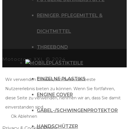
REINIGER, PFLEGEMITTEL &
DICHTMITTEL
THREEBOND
Motocross XXL © 2024
PLASTIKTEILE
EINZELNE PLASTIKS
Wir verwenden Cookies, um Ihnen das beste
Nutzererlebnis bieten zu können. Wenn Sie fortfahren,
ENGINE COVER
diese Seite zu verwenden, nehmen wir an, dass Sie damit
einverstanden sind.
GABEL-/SCHWINGENPROTEKTOR
Ok
Ablehnen
HANDSCHÜTZER
Privacy & Cookies Policy