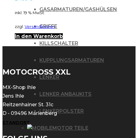
GASARMATUREN/GASHÜLSEN
inkl. 19 % MwSt.
GRIFFE
zzgl.
Versandkosten
In den Warenkorb
KILLSCHALTER
KUPPLUNGSARMATUREN
MOTOCROSS XXL
LENKER
MX-Shop Ihle
LENKER ANBAUKITS
Jens Ihle
Reitzenhainer St. 31c
LENKERPOLSTER
D - 09496 Marienberg
STANDORT
MOTOR TEILE