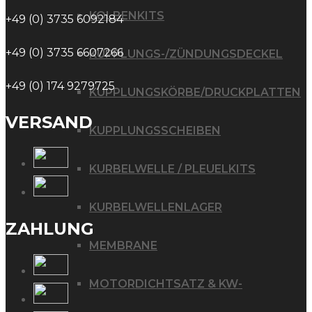
KOLBENKITS
+49 (0) 3735 6092184
+49 (0) 3735 6607266
KUPPLUNGS-/ZÜNDUNGSDECKEL
+49 (0) 174 9279725
KUPPLUNGSKÖRBE/DRUCKPLATTEN
VERSAND
KUPPLUNGSSCHEIBEN
KURBELWELLE / PLEUELKITS
KURBELWELLENLAGER
ZAHLUNG
MEMBRANE
MOTORDICHTSATZ & KW-