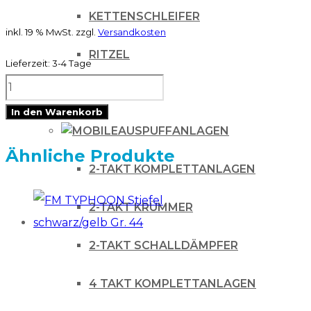
KETTENSCHLEIFER
inkl. 19 % MwSt.
zzgl.
Versandkosten
RITZEL
Lieferzeit:
3-4 Tage
Polywel
ZUBEHÖR
Abreißscheiben
In den Warenkorb
10er
AUSPUFFANLAGEN
Pack
Ähnliche Produkte
2-TAKT KOMPLETTANLAGEN
Progrip
3450
2-TAKT KRÜMMER
Menge
2-TAKT SCHALLDÄMPFER
4 TAKT KOMPLETTANLAGEN