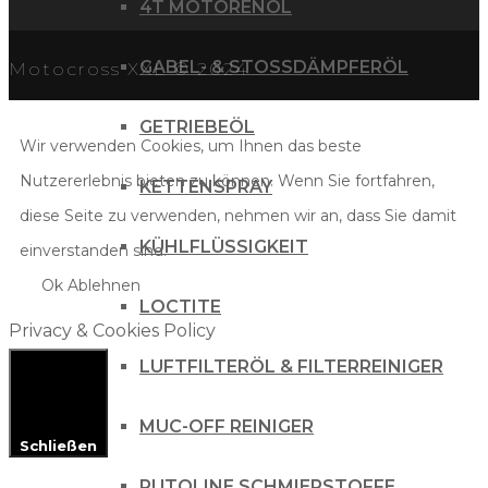
4T MOTORENÖL
GABEL- & STOSSDÄMPFERÖL
Motocross XXL © 2024
GETRIEBEÖL
Wir verwenden Cookies, um Ihnen das beste
Nutzererlebnis bieten zu können. Wenn Sie fortfahren,
KETTENSPRAY
diese Seite zu verwenden, nehmen wir an, dass Sie damit
KÜHLFLÜSSIGKEIT
einverstanden sind.
Ok
Ablehnen
LOCTITE
Privacy & Cookies Policy
LUFTFILTERÖL & FILTERREINIGER
MUC-OFF REINIGER
Schließen
PUTOLINE SCHMIERSTOFFE