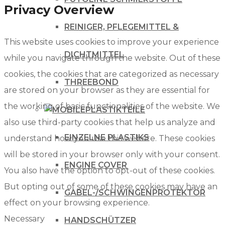
Privacy Overview
REINIGER, PFLEGEMITTEL &
This website uses cookies to improve your experience
DICHTMITTEL
while you navigate through the website. Out of these
cookies, the cookies that are categorized as necessary
THREEBOND
are stored on your browser as they are essential for
the working of basic functionalities of the website. We
PLASTIKTEILE
also use third-party cookies that help us analyze and
EINZELNE PLASTIKS
understand how you use this website. These cookies
will be stored in your browser only with your consent.
ENGINE COVER
You also have the option to opt-out of these cookies.
But opting out of some of these cookies may have an
GABEL-/SCHWINGENPROTEKTOR
effect on your browsing experience.
Necessary
HANDSCHÜTZER