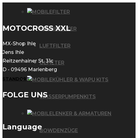
FILTER
MOTOCROSS XXL
BENZINFILTER
MX-Shop Ihle
LUFTFILTER
Jens Ihle
Reitzenhainer St. 31c
ÖLFILTER
D - 09496 Marienberg
STANDORT
KÜHLER & WAPU KITS
FOLGE UNS
WASSERPUMPENKITS
LENKER & ARMATUREN
Language
BOWDENZÜGE