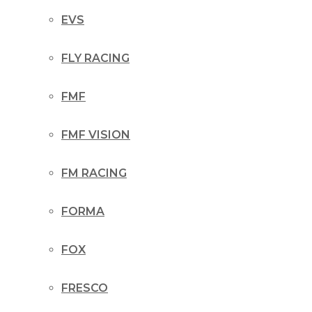
EVS
FLY RACING
FMF
FMF VISION
FM RACING
FORMA
FOX
FRESCO