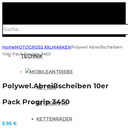
Products
search
Home
MOTOCROSS XXL
MARKEN
Polywel Abreißscheiben
10er Pack Progrip 3450
TECHNIK
ANTRIEBE
Polywel Abreißscheiben 10er
KETTEN
Pack Progrip 3450
KETTENKITS
KETTENRÄDER
5.95
€