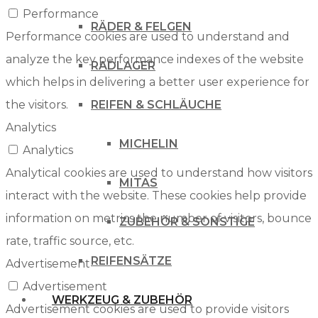
Performance
RÄDER & FELGEN
Performance cookies are used to understand and
analyze the key performance indexes of the website
RADLAGER
which helps in delivering a better user experience for
the visitors.
REIFEN & SCHLÄUCHE
Analytics
MICHELIN
Analytics
Analytical cookies are used to understand how visitors
MITAS
interact with the website. These cookies help provide
information on metrics the number of visitors, bounce
ZUBEHÖR & SONSTIGE
rate, traffic source, etc.
REIFENSÄTZE
Advertisement
Advertisement
WERKZEUG & ZUBEHÖR
Advertisement cookies are used to provide visitors