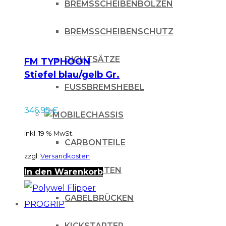
BREMSSCHEIBENBOLZEN
BREMSSCHEIBENSCHUTZ
DICHTSÄTZE
FM TYPHOON
Stiefel blau/gelb Gr.
44
FUSSBREMSHEBEL
346.95
€
CHASSIS
inkl. 19 % MwSt.
CARBONTEILE
zzgl.
Versandkosten
FUSSRASTEN
In den Warenkorb
GABELBRÜCKEN
KICKSTARTER