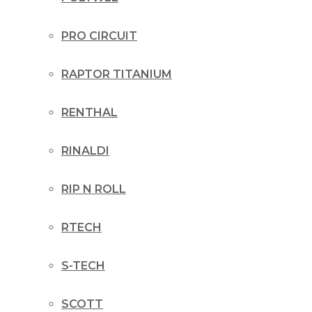
PRO CIRCUIT
RAPTOR TITANIUM
RENTHAL
RINALDI
RIP N ROLL
RTECH
S-TECH
SCOTT