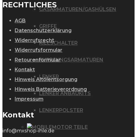
RECHTLICHES
GASARMATUREN/GASHÜLSEN
AGB
GRIFFE
Datenschutzerklärung
Widerrufsrecht
KILLSCHALTER
Widerrufsformular
Retourenformular
KUPPLUNGSARMATUREN
Kontakt
LENKER
Hinweis Altölentsorgung
Hinweis Batterieverordnung
LENKER ANBAUKITS
Impressum
LENKERPOLSTER
Kontakt
MOTOR TEILE
info@mxshop-ihle.de