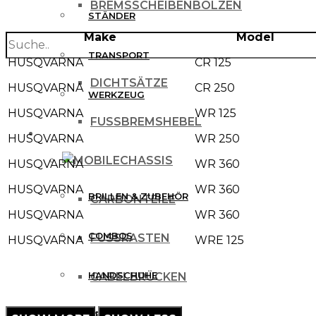
BREMSSCHEIBENBOLZEN
STÄNDER
Make
Model
search
BREMSSCHEIBENSCHUTZ
TRANSPORT
HUSQVARNA
CR 125
DICHTSÄTZE
HUSQVARNA
CR 250
WERKZEUG
HUSQVARNA
WR 125
FUSSBREMSHEBEL
MX BEKLEIDUNG
HUSQVARNA
WR 250
CHASSIS
HUSQVARNA
WR 360
HUSQVARNA
WR 360
BRILLEN & ZUBEHÖR
CARBONTEILE
HUSQVARNA
WR 360
COMBOS
FUSSRASTEN
HUSQVARNA
WRE 125
HANDSCHUHE
GABELBRÜCKEN
HELME
KICKSTARTER