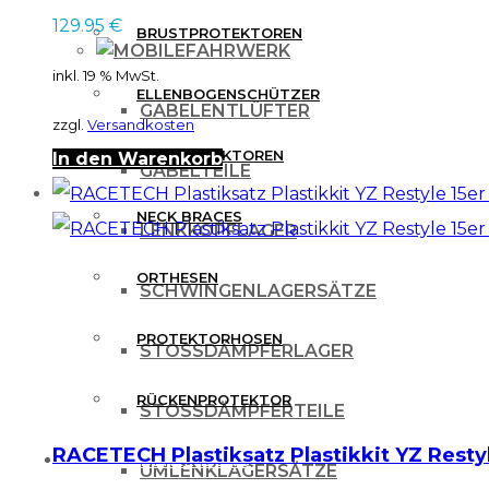
129.95
€
BRUSTPROTEKTOREN
FAHRWERK
inkl. 19 % MwSt.
ELLENBOGENSCHÜTZER
GABELENTLÜFTER
zzgl.
Versandkosten
KNIEPROTEKTOREN
In den Warenkorb
GABELTEILE
NECK BRACES
LENKKOPFLAGER
ORTHESEN
SCHWINGENLAGERSÄTZE
PROTEKTORHOSEN
STOSSDÄMPFERLAGER
RÜCKENPROTEKTOR
STOSSDÄMPFERTEILE
RACETECH Plastiksatz Plastikkit YZ Restyl
FREIZEITBEKLEIDUNG
UMLENKLAGERSÄTZE