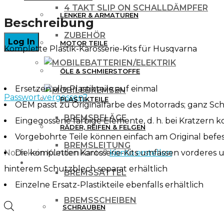
2-
4 TAKT SLIP ON SCHALLDÄMPFER
LENKER & ARMATUREN
STROKE
Beschreibung
OEM-
ZUBEHÖR
MOTOR TEILE
Komplette Plastik-Karosserie-Kits für Husqvarna
COLOR
BATTERIEN/ELEKTRIK
Menge
ÖLE & SCHMIERSTOFFE
Ersetzen alle Plastikteile auf einmal
BREMSEN
Passwort vergessen?
PLASTIKTEILE
OEM passt zu Originalfarbe des Motorrads; ganz Sc
BREMSBELÄGE
Eingegossene farbige Elemente, d. h. bei Kratzern
RÄDER, REIFEN & FELGEN
Vorgebohrte Teile können einfach am Original befe
BREMSLEITUNG
Noch kein Kundenkonto?
Konto erstellen
Die kompletten Karosserie-Kits umfassen vorderes
WERKZEUG & ZUBEHÖR
hinterem Schutzblech separat erhältlich
BREMSSATTEL
Einzelne Ersatz-Plastikteile ebenfalls erhältlich
BREMSSCHEIBEN
Products
SCHRAUBEN