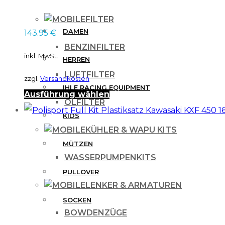
FILTER
DAMEN
143.95
€
BENZINFILTER
inkl. MwSt.
HERREN
LUFTFILTER
zzgl.
Versandkosten
IHLE RACING EQUIPMENT
Dieses
Ausführung wählen
ÖLFILTER
Produkt
KIDS
weist
KÜHLER & WAPU KITS
mehrere
MÜTZEN
WASSERPUMPENKITS
Varianten
PULLOVER
auf.
LENKER & ARMATUREN
Die
SOCKEN
Optionen
BOWDENZÜGE
können