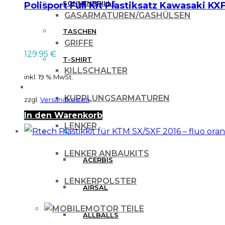
SONNENBRILLE
Polisport Full Kit Plastiksatz Kawasaki KX
auf
GASARMATUREN/GASHÜLSEN
der
TASCHEN
GRIFFE
Produktseite
129.95
€
T-SHIRT
gewählt
KILLSCHALTER
inkl. 19 % MwSt.
werden
MARKEN
KUPPLUNGSARMATUREN
zzgl.
Versandkosten
In den Warenkorb
LENKER
A
LENKER ANBAUKITS
ACERBIS
LENKERPOLSTER
AIRSAL
MOTOR TEILE
ALLBALLS