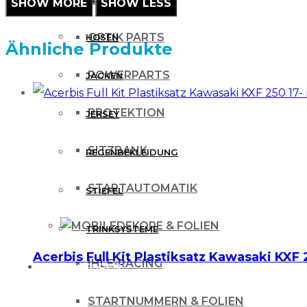
OPTIK PARTS
HOSEN
Ähnliche Produkte
POWERPARTS
JACKEN
PROTEKTION
JERSEY
SITZBANK
REGENBEKLEIDUNG
STARTAUTOMATIK
STIEFEL
DEKORE & FOLIEN
TRINKSYSTEME
Acerbis Full Kit Plastiksatz Kawasaki KXF
IHLE-RACING
PROTEKTOREN
STARTNUMMERN & FOLIEN