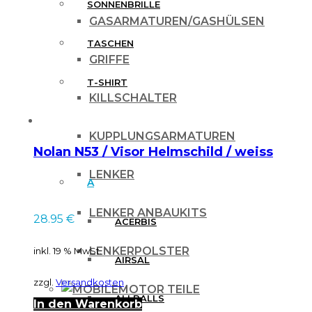
SONNENBRILLE
GASARMATUREN/GASHÜLSEN
TASCHEN
GRIFFE
T-SHIRT
KILLSCHALTER
MARKEN
KUPPLUNGSARMATUREN
Nolan N53 / Visor Helmschild / weiss
LENKER
A
LENKER ANBAUKITS
28.95
€
ACERBIS
LENKERPOLSTER
inkl. 19 % MwSt.
AIRSAL
zzgl.
Versandkosten
MOTOR TEILE
ALLBALLS
In den Warenkorb