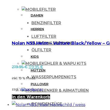
FILTER
DAMEN
BENZINFILTER
HERREN
LUFTFILTER
Nolan N53 Helm – Vulture Black/Yellow – G
IHLE RACING EQUIPMENT
ÖLFILTER
KIDS
KÜHLER & WAPU KITS
Ursprünglicher
Aktueller
219.95
€
119.95
€
MÜTZEN
Preis
Preis
WASSERPUMPENKITS
inkl. 19 % MwSt.
war:
ist:
PULLOVER
zzgl.
Versandkosten
219.95 €
119.95 €.
LENKER & ARMATUREN
In den Warenkorb
SOCKEN
BOWDENZÜGE