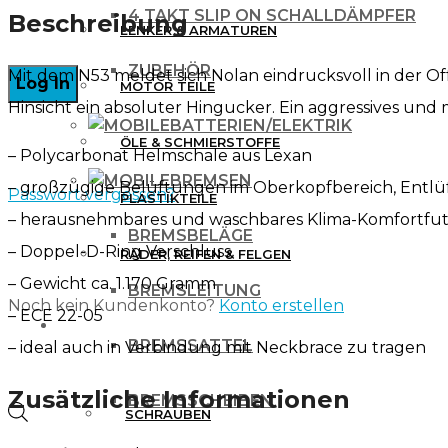
4 TAKT SLIP ON SCHALLDÄMPFER
Beschreibung
LENKER & ARMATUREN
ZUBEHÖR
Mit dem N53 meldet sich Nolan eindrucksvoll in der Of
MOTOR TEILE
Hinsicht ein absoluter Hingucker. Ein aggressives und
BATTERIEN/ELEKTRIK
ÖLE & SCHMIERSTOFFE
– Polycarbonat Helmschale aus Lexan
BREMSEN
– großzügige Belüftungen im Oberkopfbereich, Entlü
Passwort vergessen?
PLASTIKTEILE
– herausnehmbares und waschbares Klima-Komfortfut
BREMSBELÄGE
– Doppel-D-Ring Verschluss
RÄDER, REIFEN & FELGEN
– Gewicht ca. 1.170 Gramm
BREMSLEITUNG
Noch kein Kundenkonto?
Konto erstellen
– ECE 22-05
WERKZEUG & ZUBEHÖR
BREMSSATTEL
– ideal auch in Verbindung mit Neckbrace zu tragen
Zusätzliche Informationen
BREMSSCHEIBEN
Products
SCHRAUBEN