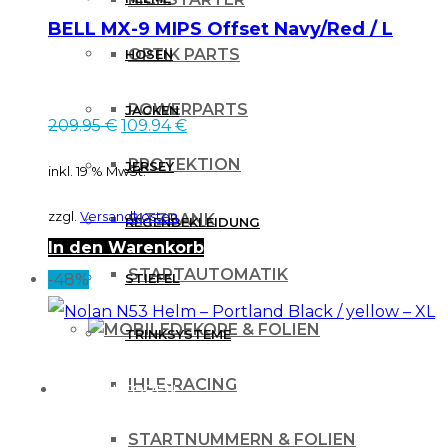
BELL MX-9 MIPS Offset Navy/Red / L
OPTIK PARTS
HOSEN
POWERPARTS
JACKEN
Ursprünglicher
Aktueller
209.95
€
109.94
€
Preis
Preis
PROTEKTION
JERSEY
inkl. 19 % MwSt.
war:
ist:
zzgl.
Versandkosten
SITZBANK
209.95 €
109.94 €.
REGENBEKLEIDUNG
In den Warenkorb
STARTAUTOMATIK
-48%
STIEFEL
DEKORE & FOLIEN
TRINKSYSTEME
IHLE-RACING
PROTEKTOREN
STARTNUMMERN & FOLIEN