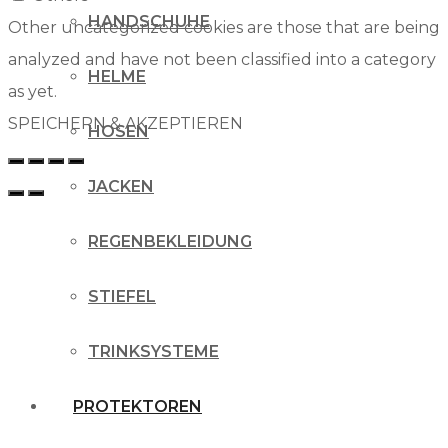
HANDSCHUHE
Other uncategorized cookies are those that are being
analyzed and have not been classified into a category
HELME
as yet.
SPEICHERN & AKZEPTIEREN
HOSEN
JACKEN
REGENBEKLEIDUNG
STIEFEL
TRINKSYSTEME
PROTEKTOREN