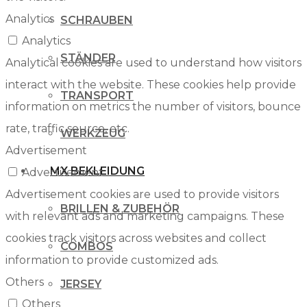
Analytics
SCHRAUBEN
Analytics
STÄNDER
Analytical cookies are used to understand how visitors
interact with the website. These cookies help provide
TRANSPORT
information on metrics the number of visitors, bounce
rate, traffic source, etc.
WERKZEUG
Advertisement
MX BEKLEIDUNG
Advertisement
Advertisement cookies are used to provide visitors
BRILLEN & ZUBEHÖR
with relevant ads and marketing campaigns. These
cookies track visitors across websites and collect
COMBOS
information to provide customized ads.
Others
JERSEY
Others