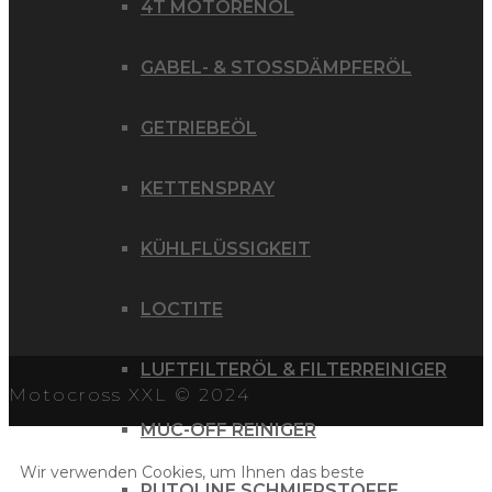
4T MOTORENÖL
GABEL- & STOSSDÄMPFERÖL
GETRIEBEÖL
KETTENSPRAY
KÜHLFLÜSSIGKEIT
LOCTITE
LUFTFILTERÖL & FILTERREINIGER
Motocross XXL © 2024
MUC-OFF REINIGER
Wir verwenden Cookies, um Ihnen das beste
PUTOLINE SCHMIERSTOFFE