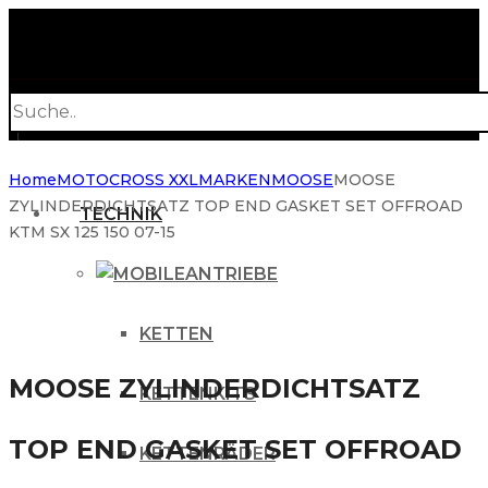
Products
search
Home
MOTOCROSS XXL
MARKEN
MOOSE
MOOSE
ZYLINDERDICHTSATZ TOP END GASKET SET OFFROAD
TECHNIK
KTM SX 125 150 07-15
ANTRIEBE
KETTEN
MOOSE ZYLINDERDICHTSATZ
KETTENKITS
TOP END GASKET SET OFFROAD
KETTENRÄDER