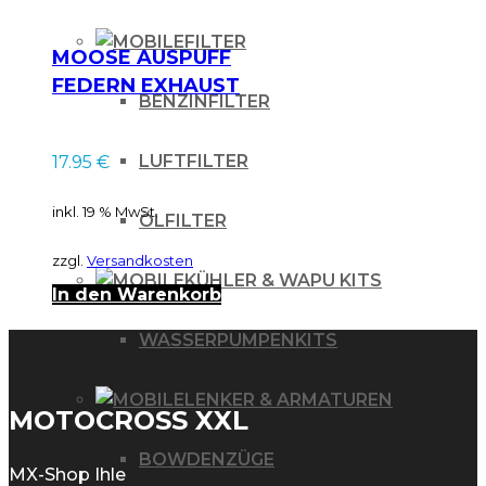
FILTER
MOOSE AUSPUFF
FEDERN EXHAUST
BENZINFILTER
SPRINGS 38MM
LUFTFILTER
17.95
€
inkl. 19 % MwSt.
ÖLFILTER
zzgl.
Versandkosten
KÜHLER & WAPU KITS
In den Warenkorb
WASSERPUMPENKITS
LENKER & ARMATUREN
MOTOCROSS XXL
BOWDENZÜGE
MX-Shop Ihle