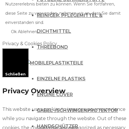
Nutzererlebnis bieten zu können. Wenn Sie fortfahren,
diese Seite zu verwenden, nehmen wir an, dass Sie damit
REINIGER, PFLEGEMITTEL &
einverstanden sind.
DICHTMITTEL
Ok
Ablehnen
Privacy & Cookies Policy
THREEBOND
PLASTIKTEILE
Schließen
EINZELNE PLASTIKS
Privacy Overview
ENGINE COVER
This website uses cookies to improve your experience
GABEL-/SCHWINGENPROTEKTOR
while you navigate through the website. Out of these
HANDSCHÜTZER
cookies, the cookies that are categorized as necessary