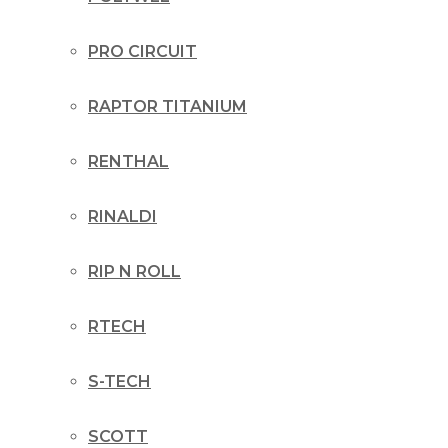
PRO CIRCUIT
RAPTOR TITANIUM
RENTHAL
RINALDI
RIP N ROLL
RTECH
S-TECH
SCOTT