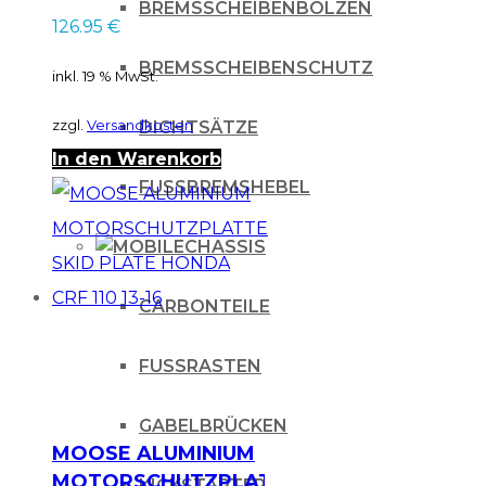
EXC 125 200 04-10
BREMSSCHEIBENBOLZEN
126.95
€
BREMSSCHEIBENSCHUTZ
inkl. 19 % MwSt.
zzgl.
Versandkosten
DICHTSÄTZE
In den Warenkorb
FUSSBREMSHEBEL
CHASSIS
CARBONTEILE
FUSSRASTEN
GABELBRÜCKEN
MOOSE ALUMINIUM
MOTORSCHUTZPLATTE
KICKSTARTER