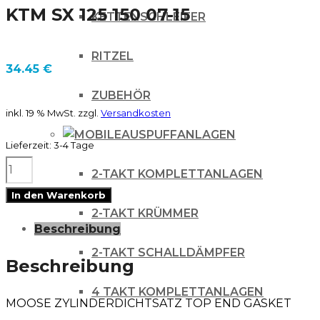
KTM SX 125 150 07-15
KETTENSCHLEIFER
RITZEL
34.45
€
ZUBEHÖR
inkl. 19 % MwSt.
zzgl.
Versandkosten
AUSPUFFANLAGEN
Lieferzeit:
3-4 Tage
MOOSE
2-TAKT KOMPLETTANLAGEN
ZYLINDERDICHTSATZ
In den Warenkorb
TOP
2-TAKT KRÜMMER
Beschreibung
END
2-TAKT SCHALLDÄMPFER
GASKET
Beschreibung
SET
4 TAKT KOMPLETTANLAGEN
MOOSE ZYLINDERDICHTSATZ TOP END GASKET
OFFROAD