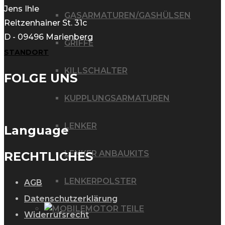
Jens Ihle
GASARMATUREN/GASHÜLSEN
Reitzenhainer St. 31c
D - 09496 Marienberg
GRIFFE
STANDORT
KILLSCHALTER
FOLGE UNS
KUPPLUNGSARMATUREN
LENKER
Language
LENKER ANBAUKITS
RECHTLICHES
LENKERPOLSTER
AGB
Datenschutzerklärung
MOTOR TEILE
Widerrufsrecht