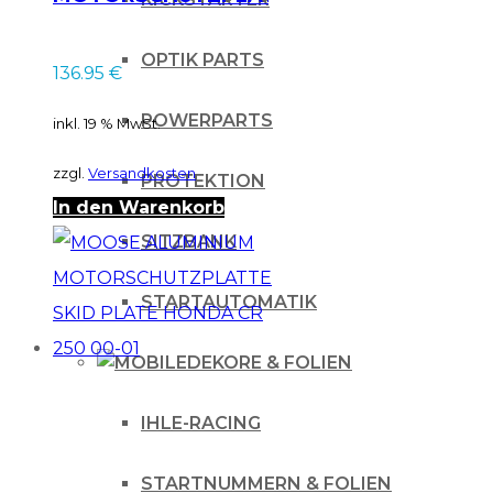
SKID PLATE HONDA
CRF 110 13-16
OPTIK PARTS
136.95
€
POWERPARTS
inkl. 19 % MwSt.
zzgl.
Versandkosten
PROTEKTION
In den Warenkorb
SITZBANK
STARTAUTOMATIK
DEKORE & FOLIEN
IHLE-RACING
STARTNUMMERN & FOLIEN