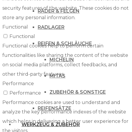
security features of the website. These cookies do not
RÄDER & FELGEN
store any personal information.
Functional
RADLAGER
Functional
REIFEN & SCHLÄUCHE
Functional cookies help to perform certain
functionalities like sharing the content of the website
MICHELIN
on social media platforms, collect feedbacks, and
other third-party features.
MITAS
Performance
ZUBEHÖR & SONSTIGE
Performance
Performance cookies are used to understand and
REIFENSÄTZE
analyze the key performance indexes of the website
which helps in delivering a better user experience for
WERKZEUG & ZUBEHÖR
the visitors.