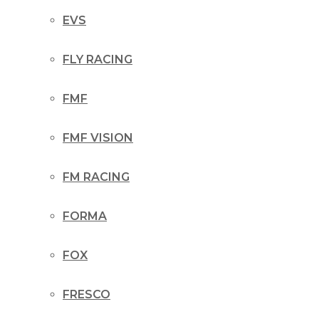
EVS
FLY RACING
FMF
FMF VISION
FM RACING
FORMA
FOX
FRESCO