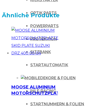
OPTIK PARTS
Ähnliche Produkte
POWERPARTS
PROTEKTION
SITZBANK
STARTAUTOMATIK
DEKORE & FOLIEN
MOOSE ALUMINIUM
IHLE-RACING
MOTORSCHUTZPLATTE
SKID PLATE SUZUKI
STARTNUMMERN & FOLIEN
DRZ 400 00-04