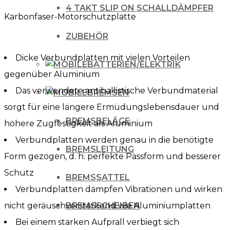
für
4 TAKT SLIP ON SCHALLDÄMPFER
Karbonfaser-Motorschutzplatte
KTM
EXC-
ZUBEHÖR
F
Dicke Verbundplatten mit vielen Vorteilen
BATTERIEN/ELEKTRIK
450
gegenüber Aluminium
500
Das verwendete antiballistische Verbundmaterial
BREMSEN
17-
sorgt für eine längere Ermüdungslebensdauer und
18
BREMSBELÄGE
höhere Zugfestigkeit als Aluminium
Menge
Verbundplatten werden genau in die benötigte
BREMSLEITUNG
Form gezogen, d. h. perfekte Passform und besserer
Schutz
BREMSSATTEL
Verbundplatten dämpfen Vibrationen und wirken
nicht geräuschverstärkend wie Aluminiumplatten
BREMSSCHEIBEN
Bei einem starken Aufprall verbiegt sich