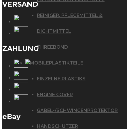
VERSAND
REINIGER, PFLEGEMITTEL &
DICHTMITTEL
THREEBOND
ZAHLUNG
PLASTIKTEILE
EINZELNE PLASTIKS
ENGINE COVER
GABEL-/SCHWINGENPROTEKTOR
eBay
HANDSCHÜTZER