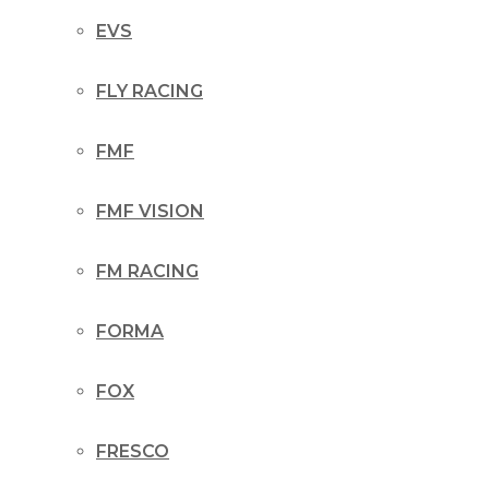
EVS
FLY RACING
FMF
FMF VISION
FM RACING
FORMA
FOX
FRESCO