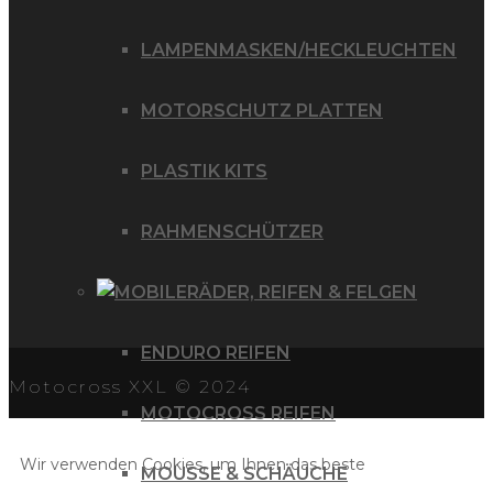
LAMPENMASKEN/HECKLEUCHTEN
MOTORSCHUTZ PLATTEN
PLASTIK KITS
RAHMENSCHÜTZER
RÄDER, REIFEN & FELGEN
ENDURO REIFEN
Motocross XXL © 2024
MOTOCROSS REIFEN
Wir verwenden Cookies, um Ihnen das beste
MOUSSE & SCHÄUCHE