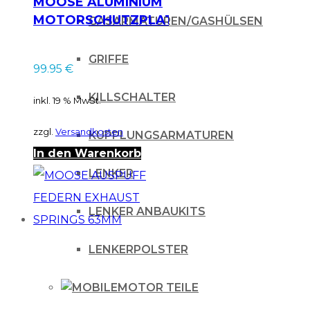
MOOSE ALUMINIUM
MOTORSCHUTZPLATTE
GASARMATUREN/GASHÜLSEN
SKID PLATE HONDA
CRF 50 F 70 F 04-13
GRIFFE
99.95
€
KILLSCHALTER
inkl. 19 % MwSt.
zzgl.
Versandkosten
KUPPLUNGSARMATUREN
In den Warenkorb
LENKER
LENKER ANBAUKITS
LENKERPOLSTER
MOTOR TEILE