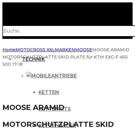
Products
search
Home
MOTOCROSS XXL
MARKEN
MOOSE
MOOSE ARAMID
MOTORSCHUTZPLATTE SKID PLATE für KTM EXC-F 450
TECHNIK
500 17-18
ANTRIEBE
KETTEN
MOOSE ARAMID
KETTENKITS
MOTORSCHUTZPLATTE SKID
KETTENRÄDER