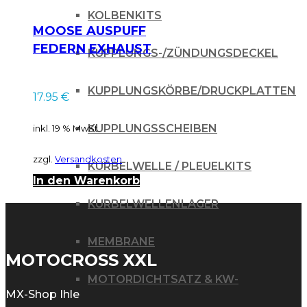
KOLBENKITS
MOOSE AUSPUFF
FEDERN EXHAUST
KUPPLUNGS-/ZÜNDUNGSDECKEL
SPRINGS 63MM
KUPPLUNGSKÖRBE/DRUCKPLATTEN
17.95
€
KUPPLUNGSSCHEIBEN
inkl. 19 % MwSt.
zzgl.
Versandkosten
KURBELWELLE / PLEUELKITS
In den Warenkorb
KURBELWELLENLAGER
MEMBRANE
MOTOCROSS XXL
MOTORDICHTSATZ & KW-
MX-Shop Ihle