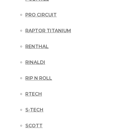
PRO CIRCUIT
RAPTOR TITANIUM
RENTHAL
RINALDI
RIP N ROLL
RTECH
S-TECH
SCOTT