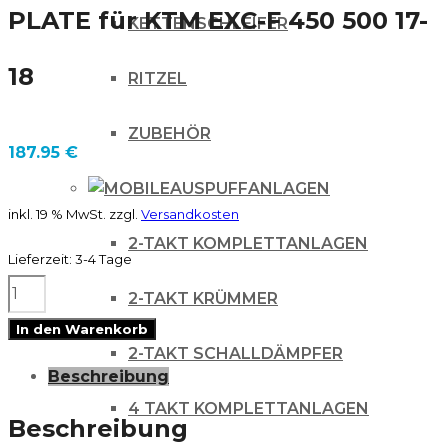
PLATE für KTM EXC-F 450 500 17-
KETTENSCHLEIFER
18
RITZEL
ZUBEHÖR
187.95
€
AUSPUFFANLAGEN
inkl. 19 % MwSt.
zzgl.
Versandkosten
2-TAKT KOMPLETTANLAGEN
Lieferzeit:
3-4 Tage
MOOSE
2-TAKT KRÜMMER
ARAMID
In den Warenkorb
2-TAKT SCHALLDÄMPFER
MOTORSCHUTZPLATTE
Beschreibung
SKID
4 TAKT KOMPLETTANLAGEN
PLATE
Beschreibung