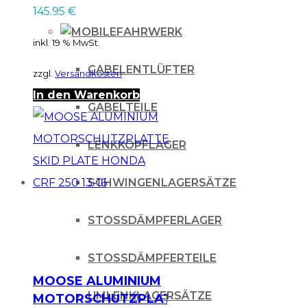
145.95
€
FAHRWERK
inkl. 19 % MwSt.
GABELENTLÜFTER
zzgl.
Versandkosten
In den Warenkorb
GABELTEILE
LENKKOPFLAGER
SCHWINGENLAGERSÄTZE
STOSSDÄMPFERLAGER
STOSSDÄMPFERTEILE
MOOSE ALUMINIUM
UMLENKLAGERSÄTZE
MOTORSCHUTZPLATTE