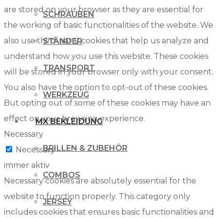
are stored on your browser as they are essential for
SCHRAUBEN
the working of basic functionalities of the website. We
also use third-party cookies that help us analyze and
STÄNDER
understand how you use this website. These cookies
TRANSPORT
will be stored in your browser only with your consent.
You also have the option to opt-out of these cookies.
WERKZEUG
But opting out of some of these cookies may have an
effect on your browsing experience.
MX BEKLEIDUNG
Necessary
BRILLEN & ZUBEHÖR
Necessary
immer aktiv
COMBOS
Necessary cookies are absolutely essential for the
website to function properly. This category only
JERSEY
includes cookies that ensures basic functionalities and