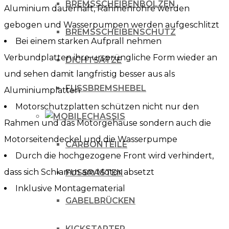
BREMSSCHEIBENBOLZEN
Aluminium dauerhaft, Rahmenrohre werden
gebogen und Wasserpumpen werden aufgeschlitzt
BREMSSCHEIBENSCHUTZ
Bei einem starken Aufprall nehmen
Verbundplatten ihre ursprüngliche Form wieder an
DICHTSÄTZE
und sehen damit langfristig besser aus als
FUSSBREMSHEBEL
Aluminiumplatten
Motorschutzplatten schützen nicht nur den
CHASSIS
Rahmen und das Motorgehäuse sondern auch die
Motorseitendeckel und die Wasserpumpe
CARBONTEILE
Durch die hochgezogene Front wird verhindert,
dass sich Schlamm am Motor absetzt
FUSSRASTEN
Inklusive Montagematerial
GABELBRÜCKEN
KICKSTARTER