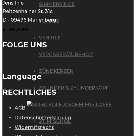
Jens Ihle
SIMMERRINGE
Reitzenhainer St. 31c
D - 09496 Marienberg
TUNING
STANDORT
VENTILE
FOLGE UNS
VERGASER/ZUBEHÖR
ZÜNDKERZEN
Language
ZYLINDER & ZYLINDERKOPF
RECHTLICHES
ÖLE & SCHMIERSTOFFE
AGB
Datenschutzerklärung
2T MISCHÖL
Widerrufsrecht