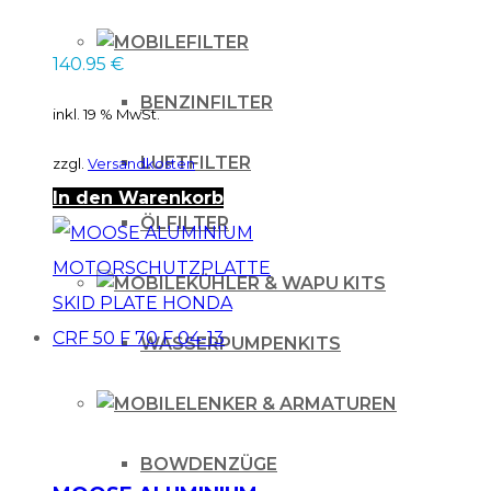
SKID PLATE HONDA
CRF 250 13-16
FILTER
140.95
€
BENZINFILTER
inkl. 19 % MwSt.
LUFTFILTER
zzgl.
Versandkosten
In den Warenkorb
ÖLFILTER
KÜHLER & WAPU KITS
WASSERPUMPENKITS
LENKER & ARMATUREN
BOWDENZÜGE