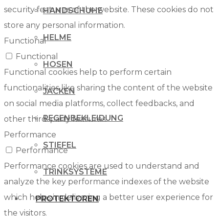
security features of the website. These cookies do not
HANDSCHUHE
store any personal information.
HELME
Functional
Functional
HOSEN
Functional cookies help to perform certain
functionalities like sharing the content of the website
JACKEN
on social media platforms, collect feedbacks, and
REGENBEKLEIDUNG
other third-party features.
Performance
STIEFEL
Performance
Performance cookies are used to understand and
TRINKSYSTEME
analyze the key performance indexes of the website
which helps in delivering a better user experience for
PROTEKTOREN
the visitors.