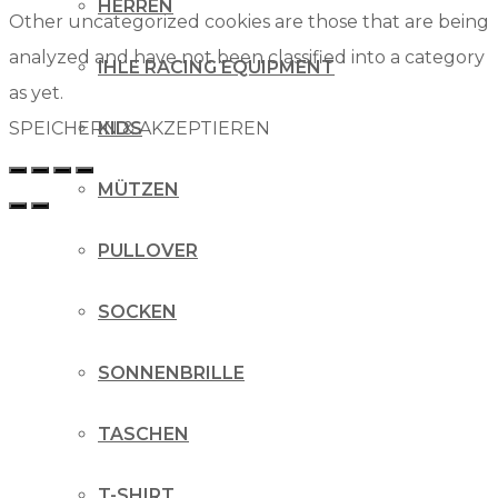
HERREN
Other uncategorized cookies are those that are being
analyzed and have not been classified into a category
IHLE RACING EQUIPMENT
as yet.
SPEICHERN & AKZEPTIEREN
KIDS
MÜTZEN
PULLOVER
SOCKEN
SONNENBRILLE
TASCHEN
T-SHIRT