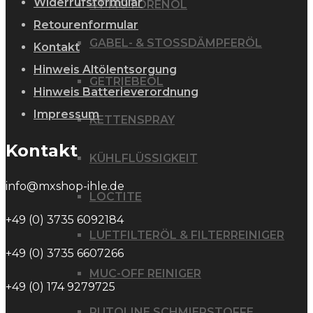
Widerrufsformular
4T MOTORENÖL
Retourenformular
GABEL- & STOSSDÄMPFERÖL
Kontakt
Hinweis Altölentsorgung
GETRIEBEÖL
Hinweis Batterieverordnung
Impressum
KETTENSPRAY
Kontakt
KÜHLFLÜSSIGKEIT
info@mxshop-ihle.de
LOCTITE
+49 (0) 3735 6092184
LUFTFILTERÖL & FILTERREINIGER
+49 (0) 3735 6607266
MUC-OFF REINIGER
+49 (0) 174 9279725
PUTOLINE SCHMIERSTOFFE