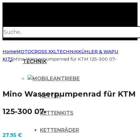
Products
search
Home
MOTOCROSS XXL
TECHNIK
KÜHLER & WAPU
KITS
Mino Wasserpumpenrad für KTM 125-300 07-
TECHNIK
ANTRIEBE
Mino Wasserpumpenrad für KTM
KETTEN
125-300 07-
KETTENKITS
KETTENRÄDER
27.95
€