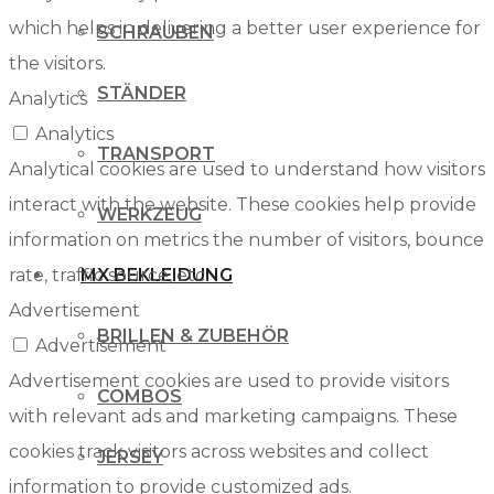
which helps in delivering a better user experience for
SCHRAUBEN
the visitors.
STÄNDER
Analytics
Analytics
TRANSPORT
Analytical cookies are used to understand how visitors
interact with the website. These cookies help provide
WERKZEUG
information on metrics the number of visitors, bounce
rate, traffic source, etc.
MX BEKLEIDUNG
Advertisement
BRILLEN & ZUBEHÖR
Advertisement
Advertisement cookies are used to provide visitors
COMBOS
with relevant ads and marketing campaigns. These
cookies track visitors across websites and collect
JERSEY
information to provide customized ads.