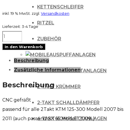
KETTENSCHLEIFER
inkl. 19 % MwSt.
zzgl.
Versandkosten
RITZEL
Lieferzeit:
3-4 Tage
Mino
ZUBEHÖR
Wasserpumpenrad
In den Warenkorb
für
AUSPUFFANLAGEN
Beschreibung
KTM
Zusätzliche Informationen
2-TAKT KOMPLETTANLAGEN
125-
300
Beschreibung
2-TAKT KRÜMMER
07-
CNC gefräßt
Menge
2-TAKT SCHALLDÄMPFER
passend für alle 2Takt KTM 125-300 Modell 2007 bis
2011 (auch passend SX 65 Modell 2009-)
4 TAKT KOMPLETTANLAGEN