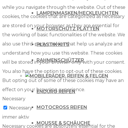
while you navigate through the website. Out of these
LAMPENMASKEN/HECKLEUCHTEN
cookies, the cookies that are categorized as necessary
are stored on your browser as they are essential for
MOTORSCHUTZ PLATTEN
the working of basic functionalities of the website. We
also use third-party cookies that help us analyze and
PLASTIK KITS
understand how you use this website. These cookies
RAHMENSCHÜTZER
will be stored in your browser only with your consent.
You also have the option to opt-out of these cookies.
RÄDER, REIFEN & FELGEN
But opting out of some of these cookies may have an
effect on your browsing experience.
ENDURO REIFEN
Necessary
MOTOCROSS REIFEN
Necessary
immer aktiv
MOUSSE & SCHÄUCHE
Necessary cookies are absolutely essential for the