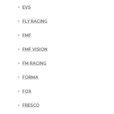
EVS
FLY RACING
FMF
FMF VISION
FM RACING
FORMA
FOX
FRESCO