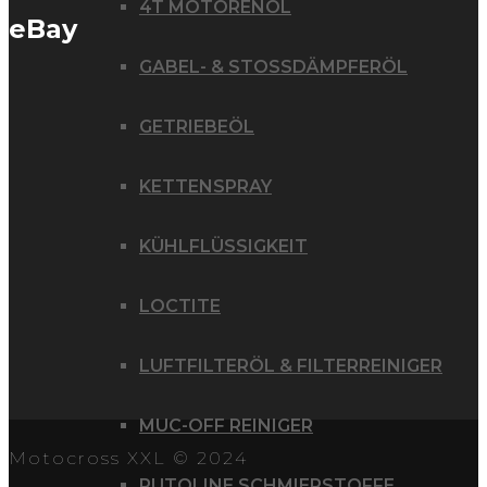
4T MOTORENÖL
eBay
GABEL- & STOSSDÄMPFERÖL
GETRIEBEÖL
KETTENSPRAY
KÜHLFLÜSSIGKEIT
LOCTITE
LUFTFILTERÖL & FILTERREINIGER
MUC-OFF REINIGER
Motocross XXL © 2024
PUTOLINE SCHMIERSTOFFE