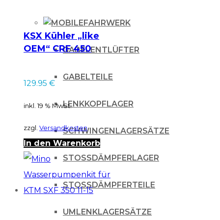
FAHRWERK
KSX Kühler „like
OEM“ CRF 450
GABELENTLÜFTER
2013/2014 / rechts
GABELTEILE
129.95
€
LENKKOPFLAGER
inkl. 19 % MwSt.
zzgl.
Versandkosten
SCHWINGENLAGERSÄTZE
In den Warenkorb
STOSSDÄMPFERLAGER
STOSSDÄMPFERTEILE
UMLENKLAGERSÄTZE