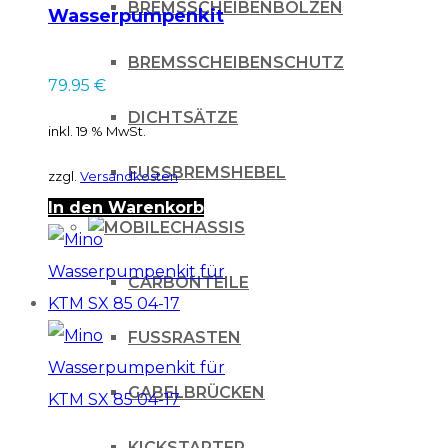
BREMSSCHEIBENBOLZEN
Wasserpumpenkit
für KTM SX EXC 400
BREMSSCHEIBENSCHUTZ
450 525 99-06
79.95
€
DICHTSÄTZE
inkl. 19 % MwSt.
FUSSBREMSHEBEL
zzgl.
Versandkosten
In den Warenkorb
CHASSIS
CARBONTEILE
FUSSRASTEN
GABELBRÜCKEN
KICKSTARTER