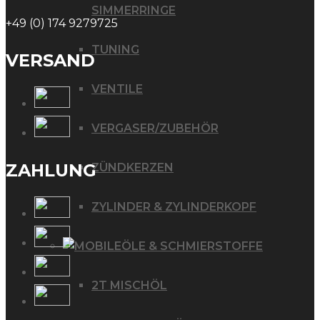
SIMMERRINGE
+49 (0) 174 9279725
TUNING
VERSAND
VENTILE
VERGASER/ZUBEHÖR
ZAHLUNG
ZÜNDKERZEN
ZYLINDER & ZYLINDERKOPF
ÖLE & SCHMIERSTOFFE
2T MISCHÖL