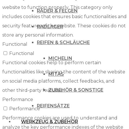
website to function properly. This category only
RÄDER & FELGEN
includes cookies that ensures basic functionalities and
security features of the website. These cookies do not
RADLAGER
store any personal information.
REIFEN & SCHLÄUCHE
Functional
Functional
MICHELIN
Functional cookies help to perform certain
functionalities like sharing the content of the website
MITAS
on social media platforms, collect feedbacks, and
ZUBEHÖR & SONSTIGE
other third-party features.
Performance
REIFENSÄTZE
Performance
Performance cookies are used to understand and
WERKZEUG & ZUBEHÖR
analyze the key performance indexes of the website