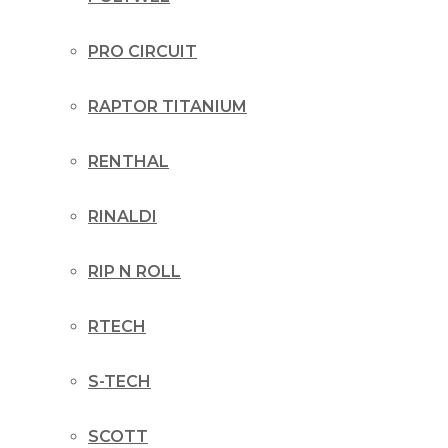
PRO CIRCUIT
RAPTOR TITANIUM
RENTHAL
RINALDI
RIP N ROLL
RTECH
S-TECH
SCOTT