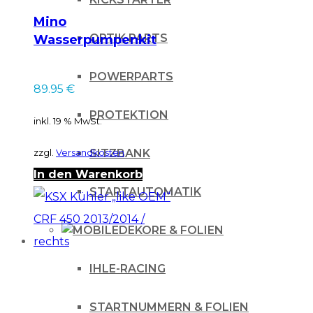
Mino
OPTIK PARTS
Wasserpumpenkit
für KTM SX 85 04-17
POWERPARTS
89.95
€
PROTEKTION
inkl. 19 % MwSt.
SITZBANK
zzgl.
Versandkosten
In den Warenkorb
STARTAUTOMATIK
DEKORE & FOLIEN
IHLE-RACING
STARTNUMMERN & FOLIEN