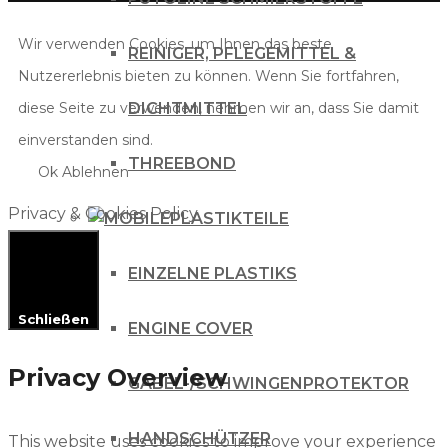
Wir verwenden Cookies, um Ihnen das beste
REINIGER, PFLEGEMITTEL &
Nutzererlebnis bieten zu können. Wenn Sie fortfahren,
diese Seite zu verwenden, nehmen wir an, dass Sie damit
DICHTMITTEL
einverstanden sind.
THREEBOND
Ok
Ablehnen
Privacy & Cookies Policy
PLASTIKTEILE
EINZELNE PLASTIKS
Schließen
ENGINE COVER
Privacy Overview
GABEL-/SCHWINGENPROTEKTOR
HANDSCHÜTZER
This website uses cookies to improve your experience