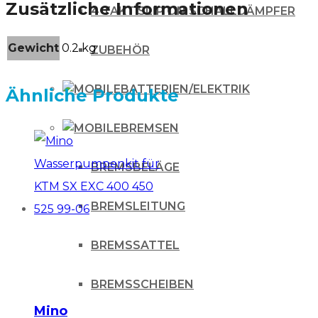
Zusätzliche Informationen
4 TAKT SLIP ON SCHALLDÄMPFER
Gewicht
0.2 kg
ZUBEHÖR
BATTERIEN/ELEKTRIK
Ähnliche Produkte
BREMSEN
BREMSBELÄGE
BREMSLEITUNG
BREMSSATTEL
BREMSSCHEIBEN
Mino