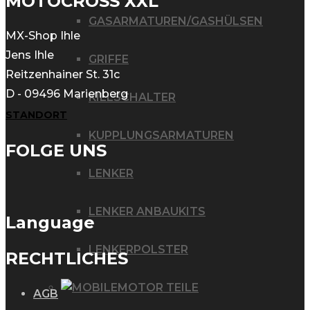
MOTOCROSS XXL
GASARMATUREN/GASHÜLSEN
MX-Shop Ihle
Jens Ihle
GRIFFE
Reitzenhainer St. 31c
D - 09496 Marienberg
KILLSCHALTER
STANDORT
KUPPLUNGSARMATUREN
FOLGE UNS
LENKER
LENKER ANBAUKITS
Language
LENKERPOLSTER
RECHTLICHES
MOTOR TEILE
AGB