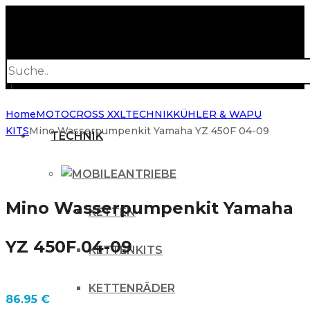
Products
search
Home
MOTOCROSS XXL
TECHNIK
KÜHLER & WAPU
KITS
Mino Wasserpumpenkit Yamaha YZ 450F 04-09
TECHNIK
ANTRIEBE
Mino Wasserpumpenkit Yamaha
KETTEN
YZ 450F 04-09
KETTENKITS
KETTENRÄDER
86.95
€