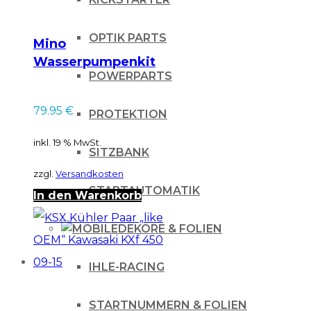
OPTIK PARTS
Mino
Wasserpumpenkit
POWERPARTS
für KTM SX EXC 400
450 525 99-06
79.95
€
PROTEKTION
inkl. 19 % MwSt.
SITZBANK
zzgl.
Versandkosten
STARTAUTOMATIK
In den Warenkorb
DEKORE & FOLIEN
IHLE-RACING
STARTNUMMERN & FOLIEN