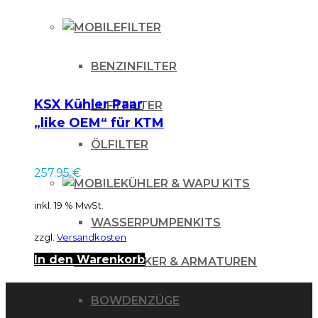
FILTER
BENZINFILTER
KSX Kühler Paar
LUFTFILTER
„like OEM“ für KTM
EXC 125 200 250
ÖLFILTER
300 08-
257.95
€
KÜHLER & WAPU KITS
inkl. 19 % MwSt.
WASSERPUMPENKITS
zzgl.
Versandkosten
In den Warenkorb
LENKER & ARMATUREN
BOWDENZÜGE