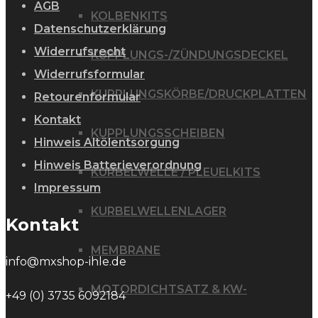
AGB
KOLBENKITS
Datenschutzerklärung
Widerrufsrecht
KUPPLUNGS-/ZÜNDUNGSDECKEL
Widerrufsformular
KUPPLUNGSKÖRBE/DRUCKPLATTEN
Retourenformular
Kontakt
KUPPLUNGSSCHEIBEN
Hinweis Altölentsorgung
Hinweis Batterieverordnung
KURBELWELLE / PLEUELKITS
Impressum
KURBELWELLENLAGER
Kontakt
MEMBRANE
info@mxshop-ihle.de
MOTORDICHTSATZ & KW-
+49 (0) 3735 6092184