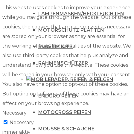
This website uses cookies to improve your experience
LAMPENMASKEN/HECKLEUCHTEN
while you navigate through the website. Out of these
cookies, the cookies that are categorized as necessary
MOTORSCHUTZ PLATTEN
are stored on your browser as they are essential for
the working of basic functionalities of the website. We
PLASTIK KITS
also use third-party cookies that help us analyze and
RAHMENSCHÜTZER
understand how you use this website. These cookies
will be stored in your browser only with your consent.
RÄDER, REIFEN & FELGEN
You also have the option to opt-out of these cookies.
But opting out of some of these cookies may have an
ENDURO REIFEN
effect on your browsing experience.
MOTOCROSS REIFEN
Necessary
Necessary
MOUSSE & SCHÄUCHE
immer aktiv