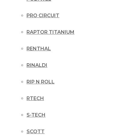
PRO CIRCUIT
RAPTOR TITANIUM
RENTHAL
RINALDI
RIP N ROLL
RTECH
S-TECH
SCOTT