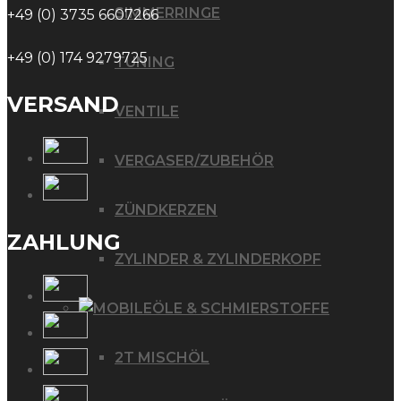
SIMMERRINGE
+49 (0) 3735 6607266
+49 (0) 174 9279725
TUNING
VERSAND
VENTILE
VERGASER/ZUBEHÖR
ZÜNDKERZEN
ZAHLUNG
ZYLINDER & ZYLINDERKOPF
ÖLE & SCHMIERSTOFFE
2T MISCHÖL