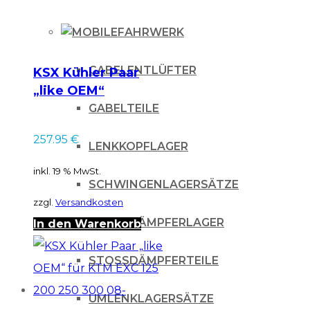
FAHRWERK
GABELENTLÜFTER
KSX Kühler Paar
„like OEM“
Kawasaki KXf 450
GABELTEILE
09-15
257.95
€
LENKKOPFLAGER
inkl. 19 % MwSt.
SCHWINGENLAGERSÄTZE
zzgl.
Versandkosten
STOSSDÄMPFERLAGER
In den Warenkorb
STOSSDÄMPFERTEILE
UMLENKLAGERSÄTZE