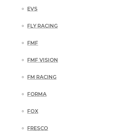
EVS
FLY RACING
FMF
FMF VISION
FM RACING
FORMA
FOX
FRESCO