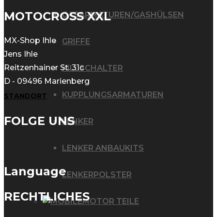
MOTOCROSS XXL
GASARMATUREN/GASHÜLSEN
MX-Shop Ihle
GRIFFE
Jens Ihle
Reitzenhainer St. 31c
KILLSCHALTER
D - 09496 Marienberg
KUPPLUNGSARMATUREN
STANDORT
FOLGE UNS
LENKER
LENKER ANBAUKITS
Language
LENKERPOLSTER
RECHTLICHES
MOTOR TEILE