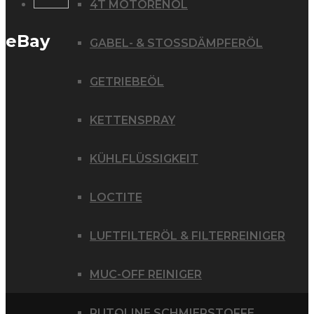
4T MOTORENÖL
eBay
GABEL- & STOSSDÄMPFERÖL
GETRIEBEÖL
KETTENSPRAY
KÜHLFLÜSSIGKEIT
LOCTITE
LUFTFILTERÖL & FILTERREINIGER
MUC-OFF REINIGER
PUTOLINE SCHMIERSTOFFE