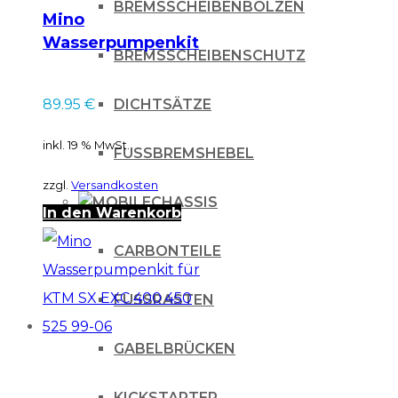
BREMSSCHEIBENBOLZEN
Mino
Wasserpumpenkit
BREMSSCHEIBENSCHUTZ
für KTM SX 85 04-17
DICHTSÄTZE
89.95
€
inkl. 19 % MwSt.
FUSSBREMSHEBEL
zzgl.
Versandkosten
CHASSIS
In den Warenkorb
CARBONTEILE
FUSSRASTEN
GABELBRÜCKEN
KICKSTARTER