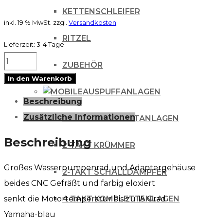
KETTENSCHLEIFER
inkl. 19 % MwSt.
zzgl.
Versandkosten
RITZEL
Lieferzeit:
3-4 Tage
Mino
ZUBEHÖR
Wasserpumpenkit
In den Warenkorb
Yamaha
AUSPUFFANLAGEN
Beschreibung
YZ
Zusätzliche Informationen
2-TAKT KOMPLETTANLAGEN
450F
04-
Beschreibung
2-TAKT KRÜMMER
09
Großes Wasserpumpenrad und Adaptergehäuse
Menge
2-TAKT SCHALLDÄMPFER
beides CNC Gefräßt und farbig eloxiert
senkt die Motortemperatur bis zu 15 Grad
4 TAKT KOMPLETTANLAGEN
Yamaha-blau