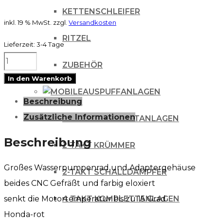
KETTENSCHLEIFER
inkl. 19 % MwSt.
zzgl.
Versandkosten
RITZEL
Lieferzeit:
3-4 Tage
Mino
ZUBEHÖR
Wasserpumpenkit
In den Warenkorb
Honda
AUSPUFFANLAGEN
Beschreibung
CRF
Zusätzliche Informationen
2-TAKT KOMPLETTANLAGEN
250
2010-
Beschreibung
2-TAKT KRÜMMER
2017
Großes Wasserpumpenrad und Adaptergehäuse
Menge
2-TAKT SCHALLDÄMPFER
beides CNC Gefräßt und farbig eloxiert
senkt die Motortemperatur bis zu 15 Grad
4 TAKT KOMPLETTANLAGEN
Honda-rot