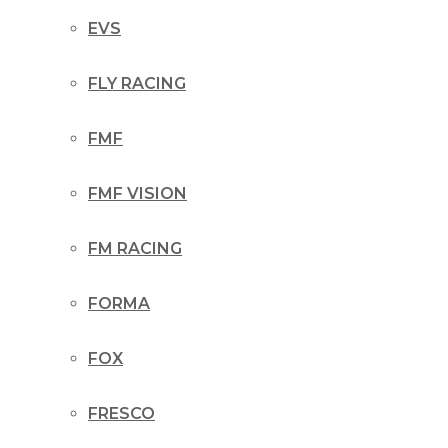
EVS
FLY RACING
FMF
FMF VISION
FM RACING
FORMA
FOX
FRESCO