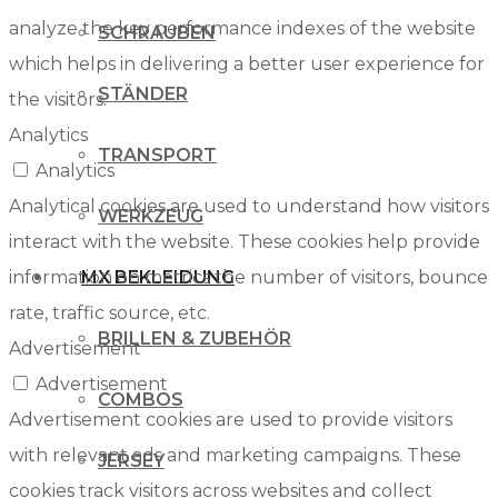
analyze the key performance indexes of the website
SCHRAUBEN
which helps in delivering a better user experience for
STÄNDER
the visitors.
Analytics
TRANSPORT
Analytics
Analytical cookies are used to understand how visitors
WERKZEUG
interact with the website. These cookies help provide
information on metrics the number of visitors, bounce
MX BEKLEIDUNG
rate, traffic source, etc.
BRILLEN & ZUBEHÖR
Advertisement
Advertisement
COMBOS
Advertisement cookies are used to provide visitors
with relevant ads and marketing campaigns. These
JERSEY
cookies track visitors across websites and collect