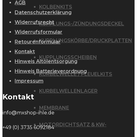
AGB
KOLBENKITS
Datenschutzerklärung
Widerrufsrecht
KUPPLUNGS-/ZÜNDUNGSDECKEL
Widerrufsformular
KUPPLUNGSKÖRBE/DRUCKPLATTEN
Retourenformular
Kontakt
KUPPLUNGSSCHEIBEN
Hinweis Altölentsorgung
Hinweis Batterieverordnung
KURBELWELLE / PLEUELKITS
Impressum
KURBELWELLENLAGER
Kontakt
MEMBRANE
info@mxshop-ihle.de
MOTORDICHTSATZ & KW-
+49 (0) 3735 6092184