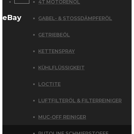
4T MOTORENÖL
eBay
GABEL- & STOSSDÄMPFERÖL
GETRIEBEÖL
KETTENSPRAY
KÜHLFLÜSSIGKEIT
LOCTITE
LUFTFILTERÖL & FILTERREINIGER
MUC-OFF REINIGER
PUTOLINE SCHMIERSTOFFE