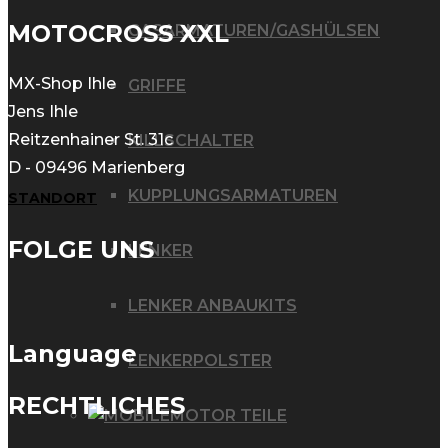
MOTOCROSS XXL
GASARMATUREN/GASHÜLSEN
MX-Shop Ihle
GRIFFE
Jens Ihle
Reitzenhainer St. 31c
KILLSCHALTER
D - 09496 Marienberg
KUPPLUNGSARMATUREN
STANDORT
FOLGE UNS
LENKER
LENKER ANBAUKITS
Language
LENKERPOLSTER
RECHTLICHES
MOTOR TEILE