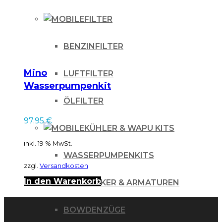
FILTER
BENZINFILTER
Mino
LUFTFILTER
Wasserpumpenkit
Suzuki RMZ 450 06-
ÖLFILTER
07
97.95
€
KÜHLER & WAPU KITS
inkl. 19 % MwSt.
WASSERPUMPENKITS
zzgl.
Versandkosten
In den Warenkorb
LENKER & ARMATUREN
BOWDENZÜGE