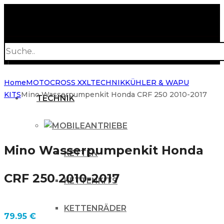
Products
search
Home
MOTOCROSS XXL
TECHNIK
KÜHLER & WAPU
KITS
Mino Wasserpumpenkit Honda CRF 250 2010-2017
TECHNIK
ANTRIEBE
Mino Wasserpumpenkit Honda
KETTEN
CRF 250 2010-2017
KETTENKITS
KETTENRÄDER
79.95
€