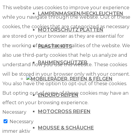
This website uses cookies to improve your experience
LAMPENMASKEN/HECKLEUCHTEN
while you navigate through the website. Out of these
cookies, the cookies that are categorized as necessary
MOTORSCHUTZ PLATTEN
are stored on your browser as they are essential for
the working of basic functionalities of the website. We
PLASTIK KITS
also use third-party cookies that help us analyze and
RAHMENSCHÜTZER
understand how you use this website. These cookies
will be stored in your browser only with your consent.
RÄDER, REIFEN & FELGEN
You also have the option to opt-out of these cookies.
But opting out of some of these cookies may have an
ENDURO REIFEN
effect on your browsing experience.
MOTOCROSS REIFEN
Necessary
Necessary
MOUSSE & SCHÄUCHE
immer aktiv