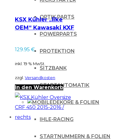
OPTIK PARTS
KSX Kühler „like
OEM“ Kawasaki KXF
POWERPARTS
450 09-15 / / rechts
129.95
€
PROTEKTION
inkl. 19 % MwSt.
SITZBANK
zzgl.
Versandkosten
STARTAUTOMATIK
In den Warenkorb
DEKORE & FOLIEN
IHLE-RACING
STARTNUMMERN & FOLIEN