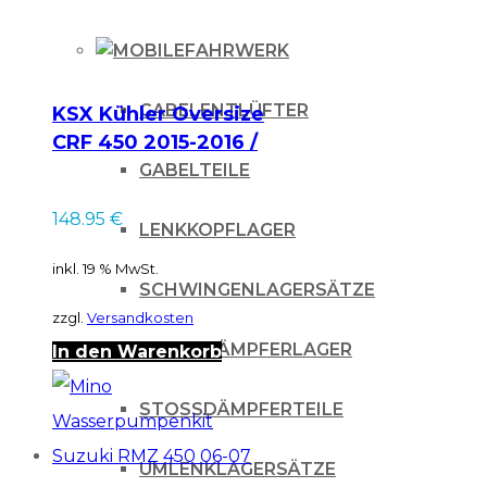
FAHRWERK
GABELENTLÜFTER
KSX Kühler Oversize
CRF 450 2015-2016 /
rechts
GABELTEILE
148.95
€
LENKKOPFLAGER
inkl. 19 % MwSt.
SCHWINGENLAGERSÄTZE
zzgl.
Versandkosten
STOSSDÄMPFERLAGER
In den Warenkorb
STOSSDÄMPFERTEILE
UMLENKLAGERSÄTZE