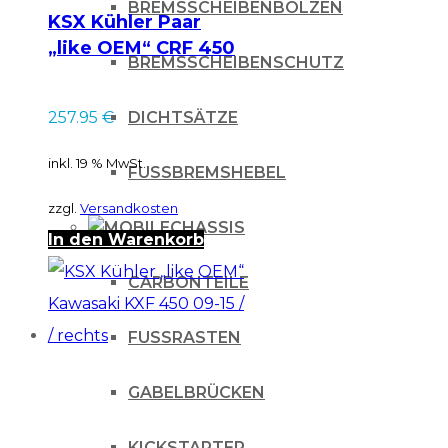
BREMSSCHEIBENBOLZEN
KSX Kühler Paar
„like OEM“ CRF 450
BREMSSCHEIBENSCHUTZ
2013/2014
DICHTSÄTZE
257.95
€
inkl. 19 % MwSt.
FUSSBREMSHEBEL
zzgl.
Versandkosten
CHASSIS
In den Warenkorb
CARBONTEILE
FUSSRASTEN
GABELBRÜCKEN
KICKSTARTER