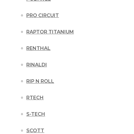
PRO CIRCUIT
RAPTOR TITANIUM
RENTHAL
RINALDI
RIP N ROLL
RTECH
S-TECH
SCOTT