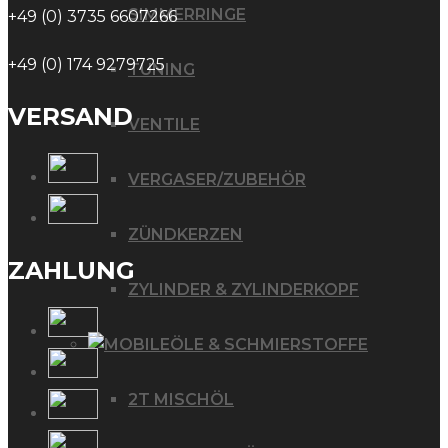
SIMMERRINGE
+49 (0) 3735 6607266
+49 (0) 174 9279725
TUNING
VERSAND
VENTILE
VERGASER/ZUBEHÖR
ZÜNDKERZEN
ZAHLUNG
ZYLINDER & ZYLINDERKOPF
ÖLE & SCHMIERSTOFFE
2T MISCHÖL