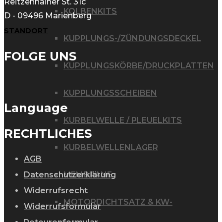
Reitzenhainer St. 31c
KOLBENKITS
D - 09496 Marienberg
STANDORT
KUPPLUNGS-/ZÜNDUNGSDECKEL
FOLGE UNS
KUPPLUNGSKÖRBE/DRUCKPLATTEN
KUPPLUNGSSCHEIBEN
Language
KURBELWELLE / PLEUELKITS
RECHTLICHES
KURBELWELLENLAGER
AGB
MEMBRANE
Datenschutzerklärung
Widerrufsrecht
MOTORDICHTSATZ & KW-
Widerrufsformular