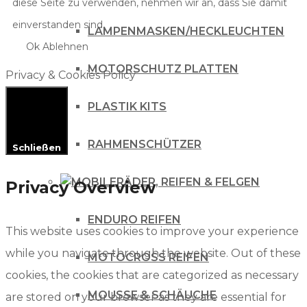
diese Seite zu verwenden, nehmen wir an, dass Sie damit
einverstanden sind.
LAMPENMASKEN/HECKLEUCHTEN
Ok
Ablehnen
MOTORSCHUTZ PLATTEN
Privacy & Cookies Policy
PLASTIK KITS
RAHMENSCHÜTZER
Schließen
RÄDER, REIFEN & FELGEN
Privacy Overview
ENDURO REIFEN
This website uses cookies to improve your experience
while you navigate through the website. Out of these
MOTOCROSS REIFEN
cookies, the cookies that are categorized as necessary
MOUSSE & SCHÄUCHE
are stored on your browser as they are essential for