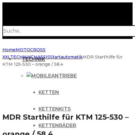
Products
search
Home
MOTOCROSS
XXL
TECHNIK
CHASSIS
Startautomatik
MDR Starthilfe für
TECHNIK
KTM 125-530 – orange / 58.4
ANTRIEBE
KETTEN
KETTENKITS
MDR Starthilfe für KTM 125-530 –
KETTENRÄDER
orange / 58.4