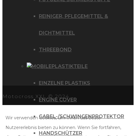
REINIGER, PFLEGEMITTEL &
DICHTMITTEL
THREEBOND
PLASTIKTEILE
EINZELNE PLASTIKS
Motocross XXL © 2024
ENGINE COVER
GABEL-/SCHWINGENPROTEKTOR
Wir verwenden Cookies, um Ihnen das beste
Nutzererlebnis bieten zu können. Wenn Sie fortfahren,
HANDSCHÜTZER