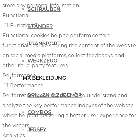
store any personal information.
SCHRAUBEN
Functional
Functional
STÄNDER
Functional cookies help to perform certain
TRANSPORT
functionalities like sharing the content of the website
on social media platforms, collect feedbacks, and
WERKZEUG
other third-party features.
Performance
MX BEKLEIDUNG
Performance
BRILLEN & ZUBEHÖR
Performance cookies are used to understand and
analyze the key performance indexes of the website
COMBOS
which helps in delivering a better user experience for
the visitors.
JERSEY
Analytics