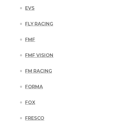
EVS
FLY RACING
FMF
FMF VISION
FM RACING
FORMA
FOX
FRESCO