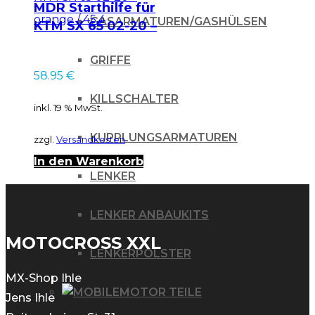
MDR Starthilfe für
GASARMATUREN/GASHÜLSEN
KTM SX 65 02-20 –
orange / 45.4
GRIFFE
58.95
€
KILLSCHALTER
inkl. 19 % MwSt.
KUPPLUNGSARMATUREN
zzgl.
Versandkosten
In den Warenkorb
LENKER
LENKER ANBAUKITS
MOTOCROSS XXL
LENKERPOLSTER
MX-Shop Ihle
MOTOR TEILE
Jens Ihle