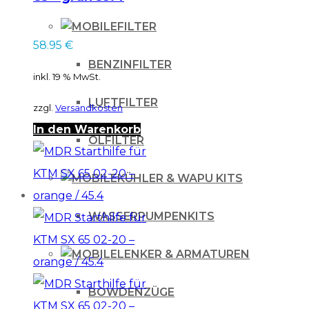
FILTER
58.95
€
BENZINFILTER
inkl. 19 % MwSt.
LUFTFILTER
zzgl.
Versandkosten
In den Warenkorb
ÖLFILTER
KÜHLER & WAPU KITS
WASSERPUMPENKITS
LENKER & ARMATUREN
BOWDENZÜGE