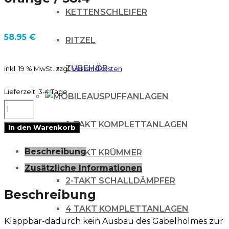
KETTENSCHLEIFER
58.95
€
RITZEL
ZUBEHÖR
inkl. 19 % MwSt.
zzgl.
Versandkosten
Lieferzeit:
3-4 Tage
AUSPUFFANLAGEN
MDR
Starthilfe
2-TAKT KOMPLETTANLAGEN
In den Warenkorb
für
Beschreibung
2-TAKT KRÜMMER
KTM
Zusätzliche Informationen
125-
2-TAKT SCHALLDÄMPFER
530
Beschreibung
-
4 TAKT KOMPLETTANLAGEN
Klappbar-dadurch kein Ausbau des Gabelholmes zur
orange