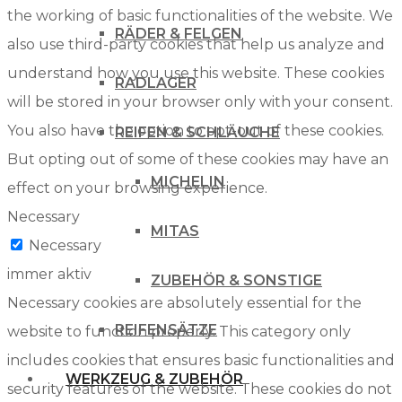
the working of basic functionalities of the website. We
RÄDER & FELGEN
also use third-party cookies that help us analyze and
understand how you use this website. These cookies
RADLAGER
will be stored in your browser only with your consent.
You also have the option to opt-out of these cookies.
REIFEN & SCHLÄUCHE
But opting out of some of these cookies may have an
MICHELIN
effect on your browsing experience.
Necessary
MITAS
Necessary
immer aktiv
ZUBEHÖR & SONSTIGE
Necessary cookies are absolutely essential for the
REIFENSÄTZE
website to function properly. This category only
includes cookies that ensures basic functionalities and
WERKZEUG & ZUBEHÖR
security features of the website. These cookies do not