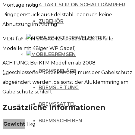
4 TAKT SLIP ON SCHALLDÄMPFER
Montage nötig
/
Pingegenstück aus Edelstahl- dadruch keine
58.4
ZUBEHÖR
Abnutzung im Aluring
Menge
BATTERIEN/ELEKTRIK
MDR für KTM SX/EXC 125 bis 530 ab 2003 (alle
Modelle mit 48iger WP Gabel)
BREMSEN
ACHTUNG: Bei KTM Modellen ab 2008
BREMSBELÄGE
(„geschlossener“ Gabelschutz) muss der Gabelschutz
abgeändert werden, da sonst der Aluklemmring am
BREMSLEITUNG
Gabelschutz schleift
BREMSSATTEL
Zusätzliche Informationen
BREMSSCHEIBEN
Gewicht
1 kg