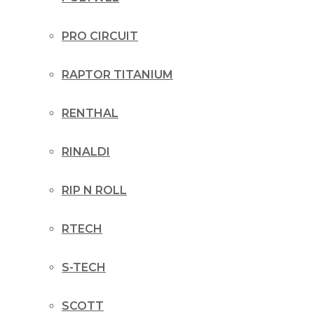
PRO CIRCUIT
RAPTOR TITANIUM
RENTHAL
RINALDI
RIP N ROLL
RTECH
S-TECH
SCOTT