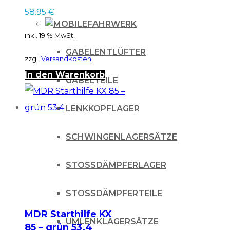
58.95
€
FAHRWERK
inkl. 19 % MwSt.
GABELENTLÜFTER
zzgl.
Versandkosten
In den Warenkorb
GABELTEILE
LENKKOPFLAGER
SCHWINGENLAGERSÄTZE
STOSSDÄMPFERLAGER
STOSSDÄMPFERTEILE
MDR Starthilfe KX
UMLENKLAGERSÄTZE
85 – grün 53.4