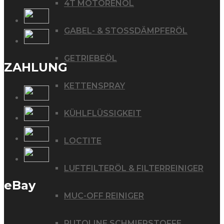
4T MOTORENÖL
GABEL- & STOSSDÄMPFERÖL
GETRIEBEÖL
ZAHLUNG
KETTENSPRAY
KÜHLFLÜSSIGKEIT
LOCTITE
LUFTFILTERÖL & FILTERREINIGER
eBay
MUC-OFF REINIGER
PUTOLINE SCHMIERSTOFFE