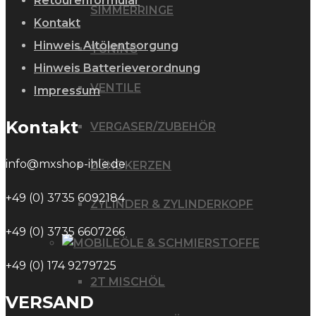
Retourenformular
SIMMERRINGE
Kontakt
Hinweis Altölentsorgung
TUNING
Hinweis Batterieverordnung
VENTILE
Impressum
Kontakt
VERGASER/ZUBEHÖR
info@mxshop-ihle.de
ZÜNDKERZEN
+49 (0) 3735 6092184
ZYLINDER & ZYLINDERKOPF
+49 (0) 3735 6607266
ÖLE & SCHMIERSTOFFE
+49 (0) 174 9279725
2T MISCHÖL
VERSAND