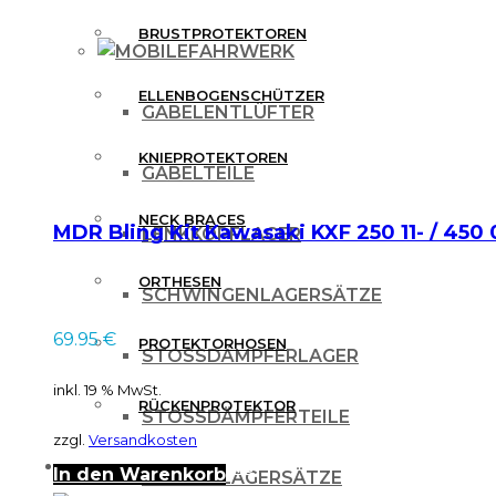
BRUSTPROTEKTOREN
FAHRWERK
ELLENBOGENSCHÜTZER
GABELENTLÜFTER
KNIEPROTEKTOREN
GABELTEILE
NECK BRACES
MDR Bling Kit Kawasaki KXF 250 11- / 450 
LENKKOPFLAGER
ORTHESEN
SCHWINGENLAGERSÄTZE
69.95
€
PROTEKTORHOSEN
STOSSDÄMPFERLAGER
inkl. 19 % MwSt.
RÜCKENPROTEKTOR
STOSSDÄMPFERTEILE
zzgl.
Versandkosten
FREIZEITBEKLEIDUNG
In den Warenkorb
UMLENKLAGERSÄTZE