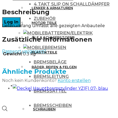
KXF
4 TAKT SLIP ON SCHALLDÄMPFER
LENKER & ARMATUREN
250
Beschreibung
11-
ZUBEHÖR
MOTOR TEILE
Lieferumfang umfasst alle gezeigten Anbauteile
/
BATTERIEN/ELEKTRIK
450
ÖLE & SCHMIERSTOFFE
Zusätzliche Informationen
06-
BREMSEN
Passwort vergessen?
blau
PLASTIKTEILE
Gewicht
0.3 kg
Menge
BREMSBELÄGE
RÄDER, REIFEN & FELGEN
Ähnliche Produkte
BREMSLEITUNG
Noch kein Kundenkonto?
Konto erstellen
WERKZEUG & ZUBEHÖR
BREMSSATTEL
BREMSSCHEIBEN
Products
SCHRAUBEN