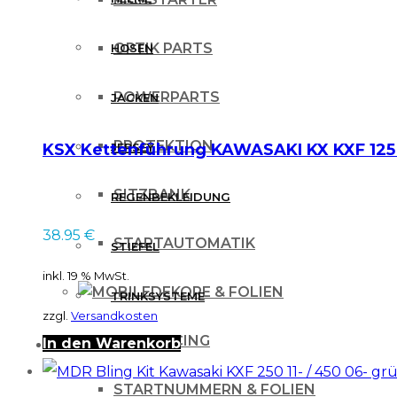
OPTIK PARTS
HOSEN
POWERPARTS
JACKEN
PROTEKTION
KSX Kettenführung KAWASAKI KX KXF 125 
JERSEY
SITZBANK
REGENBEKLEIDUNG
38.95
€
STARTAUTOMATIK
STIEFEL
inkl. 19 % MwSt.
DEKORE & FOLIEN
TRINKSYSTEME
zzgl.
Versandkosten
IHLE-RACING
In den Warenkorb
PROTEKTOREN
STARTNUMMERN & FOLIEN