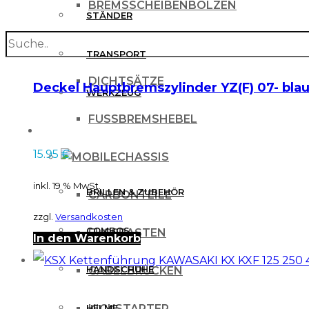
BREMSSCHEIBENBOLZEN
STÄNDER
search
BREMSSCHEIBENSCHUTZ
TRANSPORT
DICHTSÄTZE
Deckel Hauptbremszylinder YZ(F) 07- bla
WERKZEUG
FUSSBREMSHEBEL
MX BEKLEIDUNG
15.95
€
CHASSIS
inkl. 19 % MwSt.
BRILLEN & ZUBEHÖR
CARBONTEILE
zzgl.
Versandkosten
COMBOS
FUSSRASTEN
In den Warenkorb
HANDSCHUHE
GABELBRÜCKEN
HELME
KICKSTARTER