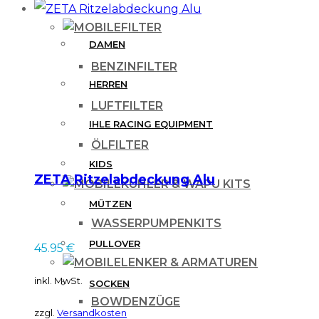
FILTER
DAMEN
BENZINFILTER
HERREN
LUFTFILTER
IHLE RACING EQUIPMENT
ÖLFILTER
KIDS
ZETA Ritzelabdeckung Alu
KÜHLER & WAPU KITS
MÜTZEN
WASSERPUMPENKITS
PULLOVER
45.95
€
LENKER & ARMATUREN
inkl. MwSt.
SOCKEN
BOWDENZÜGE
zzgl.
Versandkosten