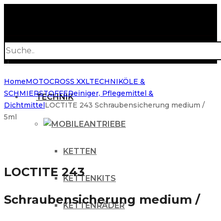
Products
search
Home
MOTOCROSS XXL
TECHNIK
ÖLE &
SCHMIERSTOFFE
Reiniger, Pflegemittel &
TECHNIK
Dichtmittel
LOCTITE 243 Schraubensicherung medium /
5ml
ANTRIEBE
KETTEN
LOCTITE 243
KETTENKITS
Schraubensicherung medium /
KETTENRÄDER