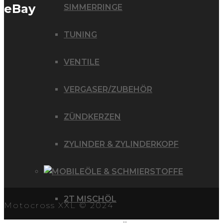
eBay
SIMMERRINGE
TUNING
VENTILE
VERGASER/ZUBEHÖR
ZÜNDKERZEN
ZYLINDER & ZYLINDERKOPF
ÖLE & SCHMIERSTOFFE
2T MISCHÖL
Motocross XXL © 2024