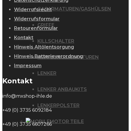
Datenschutzerklärung
GASARMATUREN/GASHÜLSEN
Widerrufsrecht
Widerrufsformular
GRIFFE
Retourenformular
Kontakt
KILLSCHALTER
Hinweis Altölentsorgung
Hinweis Batterieverordnung
KUPPLUNGSARMATUREN
Impressum
LENKER
Kontakt
LENKER ANBAUKITS
info@mxshop-ihle.de
LENKERPOLSTER
+49 (0) 3735 6092184
MOTOR TEILE
+49 (0) 3735 6607266