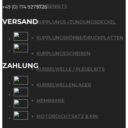
KOLBENKITS
+49 (0) 174 9279725
VERSAND
KUPPLUNGS-/ZÜNDUNGSDECKEL
KUPPLUNGSKÖRBE/DRUCKPLATTEN
KUPPLUNGSSCHEIBEN
ZAHLUNG
KURBELWELLE / PLEUELKITS
KURBELWELLENLAGER
MEMBRANE
MOTORDICHTSATZ & KW-