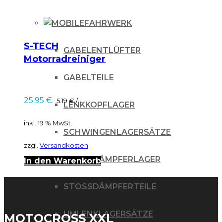
FAHRWERK
S-TECH
GABELENTLÜFTER
Motorradreiniger
Nachfüll Kanister 5
GABELTEILE
Liter
25.95
€
5.19
€
/
L
LENKKOPFLAGER
inkl. 19 % MwSt.
SCHWINGENLAGERSÄTZE
zzgl.
Versandkosten
STOSSDÄMPFERLAGER
In den Warenkorb
STOSSDÄMPFERTEILE
UMLENKLAGERSÄTZE
MOTOCROSS XXL