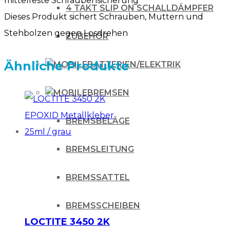
mittelfeste Schraubensicherung
4 TAKT SLIP ON SCHALLDÄMPFER
Dieses Produkt sichert Schrauben, Muttern und
Stehbolzen gegen Losdrehen
ZUBEHÖR
Ähnliche Produkte
BATTERIEN/ELEKTRIK
BREMSEN
BREMSBELÄGE
BREMSLEITUNG
BREMSSATTEL
BREMSSCHEIBEN
LOCTITE 3450 2K