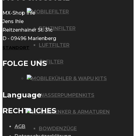
FILTER
MX-Shop Ihle
Jens Ihle
BENZINFILTER
Reitzenhainer St. 31c
D - 09496 Marienberg
LUFTFILTER
STANDORT
ÖLFILTER
FOLGE UNS
KÜHLER & WAPU KITS
Language
WASSERPUMPENKITS
RECHTLICHES
LENKER & ARMATUREN
AGB
BOWDENZÜGE