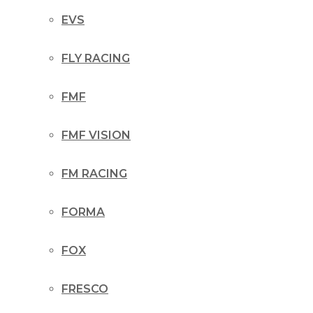
EVS
FLY RACING
FMF
FMF VISION
FM RACING
FORMA
FOX
FRESCO