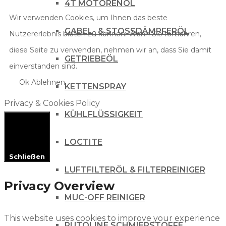
4T MOTORENÖL
Wir verwenden Cookies, um Ihnen das beste
GABEL- & STOSSDÄMPFERÖL
Nutzererlebnis bieten zu können. Wenn Sie fortfahren,
diese Seite zu verwenden, nehmen wir an, dass Sie damit
GETRIEBEÖL
einverstanden sind.
Ok
Ablehnen
KETTENSPRAY
Privacy & Cookies Policy
KÜHLFLÜSSIGKEIT
LOCTITE
Schließen
LUFTFILTERÖL & FILTERREINIGER
Privacy Overview
MUC-OFF REINIGER
This website uses cookies to improve your experience
PUTOLINE SCHMIERSTOFFE