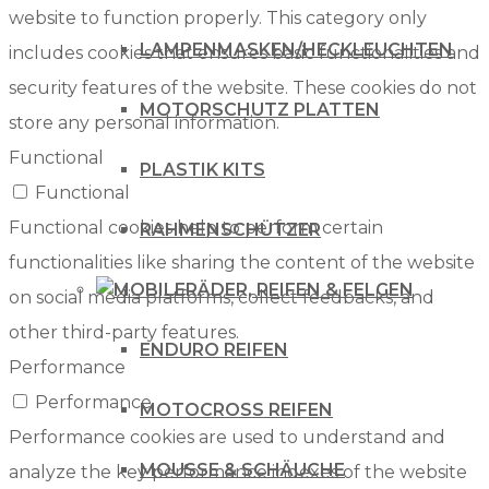
website to function properly. This category only
LAMPENMASKEN/HECKLEUCHTEN
includes cookies that ensures basic functionalities and
security features of the website. These cookies do not
MOTORSCHUTZ PLATTEN
store any personal information.
Functional
PLASTIK KITS
Functional
Functional cookies help to perform certain
RAHMENSCHÜTZER
functionalities like sharing the content of the website
RÄDER, REIFEN & FELGEN
on social media platforms, collect feedbacks, and
other third-party features.
ENDURO REIFEN
Performance
Performance
MOTOCROSS REIFEN
Performance cookies are used to understand and
MOUSSE & SCHÄUCHE
analyze the key performance indexes of the website