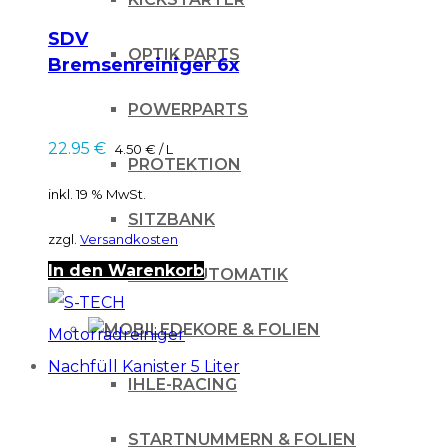
SDV
OPTIK PARTS
Bremsenreiniger 6x
Dosen a 850ml
POWERPARTS
22.95
€
4.50
€
/
L
PROTEKTION
inkl. 19 % MwSt.
SITZBANK
zzgl.
Versandkosten
In den Warenkorb
STARTAUTOMATIK
DEKORE & FOLIEN
IHLE-RACING
STARTNUMMERN & FOLIEN