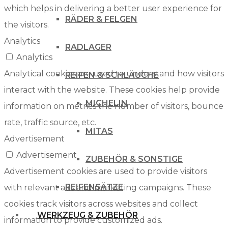
which helps in delivering a better user experience for
RÄDER & FELGEN
the visitors.
Analytics
RADLAGER
Analytics
Analytical cookies are used to understand how visitors
REIFEN & SCHLÄUCHE
interact with the website. These cookies help provide
MICHELIN
information on metrics the number of visitors, bounce
rate, traffic source, etc.
MITAS
Advertisement
Advertisement
ZUBEHÖR & SONSTIGE
Advertisement cookies are used to provide visitors
REIFENSÄTZE
with relevant ads and marketing campaigns. These
cookies track visitors across websites and collect
WERKZEUG & ZUBEHÖR
information to provide customized ads.