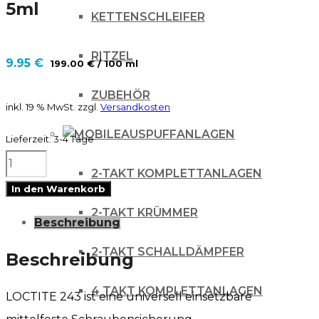
5ml
KETTENSCHLEIFER
RITZEL
9.95
€
199.00
€
/
100
ml
ZUBEHÖR
inkl. 19 % MwSt.
zzgl.
Versandkosten
AUSPUFFANLAGEN
Lieferzeit:
3-4 Tage
LOCTITE
2-TAKT KOMPLETTANLAGEN
243
In den Warenkorb
Schraubensicherung
2-TAKT KRÜMMER
Beschreibung
medium
2-TAKT SCHALLDÄMPFER
/
Beschreibung
5ml
4 TAKT KOMPLETTANLAGEN
LOCTITE 243 ist eine universell einsetzbare
Menge