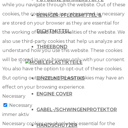
while you navigate through the website. Out of these
cookies, the cookies that are categorized as necessary
REINIGER, PFLEGEMITTEL &
are stored on your browser as they are essential for
DICHTMITTEL
the working of basic functionalities of the website. We
also use third-party cookies that help us analyze and
THREEBOND
understand how you use this website. These cookies
will be stored in your browser only with your consent.
PLASTIKTEILE
You also have the option to opt-out of these cookies.
But opting out of some of these cookies may have an
EINZELNE PLASTIKS
effect on your browsing experience.
ENGINE COVER
Necessary
Necessary
GABEL-/SCHWINGENPROTEKTOR
immer aktiv
Necessary cookies are absolutely essential for the
HANDSCHÜTZER