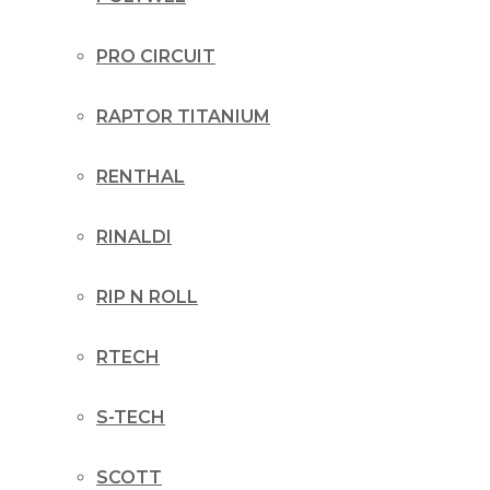
PRO CIRCUIT
RAPTOR TITANIUM
RENTHAL
RINALDI
RIP N ROLL
RTECH
S-TECH
SCOTT