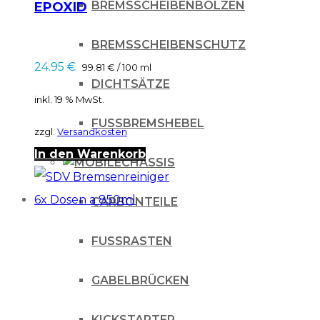
BREMSSCHEIBENBOLZEN
EPOXID
Metallkleber 25ml /
grau
BREMSSCHEIBENSCHUTZ
24.95
€
99.81
€
/
100
ml
DICHTSÄTZE
inkl. 19 % MwSt.
FUSSBREMSHEBEL
zzgl.
Versandkosten
In den Warenkorb
CHASSIS
CARBONTEILE
FUSSRASTEN
GABELBRÜCKEN
KICKSTARTER