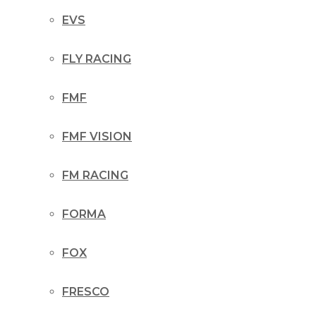
EVS
FLY RACING
FMF
FMF VISION
FM RACING
FORMA
FOX
FRESCO