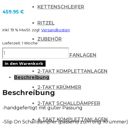
KETTENSCHLEIFER
459.95
€
RITZEL
inkl. 19 % MwSt.
zzgl.
Versandkosten
ZUBEHÖR
Lieferzeit:
1 Woche
LM
AUSPUFFANLAGEN
Auspuff
In den Warenkorb
Schalldämpfer
2-TAKT KOMPLETTANLAGEN
Beschreibung
Slip
2-TAKT KRÜMMER
On
Beschreibung
Suzuki
2-TAKT SCHALLDÄMPFER
-handgefertigt mit guter Passung
RMZ
250
4 TAKT KOMPLETTANLAGEN
-Slip On Schalldämpfer (passend zum orig. Krümmer)
19-