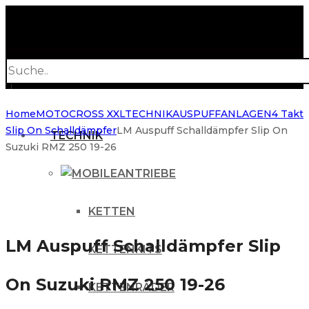
Products
search
Home
MOTOCROSS XXL
TECHNIK
AUSPUFFANLAGEN
4 Takt
Slip On Schalldämpfer
LM Auspuff Schalldämpfer Slip On
TECHNIK
Suzuki RMZ 250 19-26
ANTRIEBE
KETTEN
LM Auspuff Schalldämpfer Slip
KETTENKITS
On Suzuki RMZ 250 19-26
KETTENRÄDER