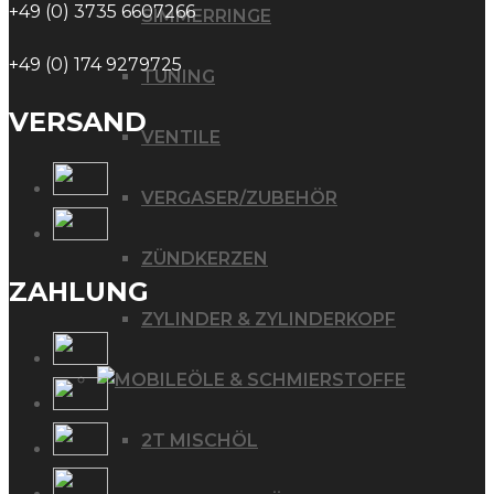
+49 (0) 3735 6607266
SIMMERRINGE
+49 (0) 174 9279725
TUNING
VERSAND
VENTILE
VERGASER/ZUBEHÖR
ZÜNDKERZEN
ZAHLUNG
ZYLINDER & ZYLINDERKOPF
ÖLE & SCHMIERSTOFFE
2T MISCHÖL