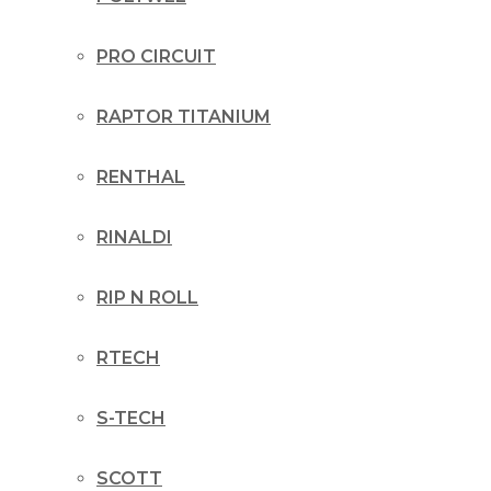
PRO CIRCUIT
RAPTOR TITANIUM
RENTHAL
RINALDI
RIP N ROLL
RTECH
S-TECH
SCOTT