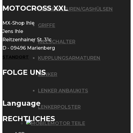
MOTOCROSS XXL
GASARMATUREN/GASHÜLSEN
MX-Shop Ihle
GRIFFE
Jens Ihle
Reitzenhainer St. 31c
KILLSCHALTER
D - 09496 Marienberg
STANDORT
KUPPLUNGSARMATUREN
FOLGE UNS
LENKER
LENKER ANBAUKITS
Language
LENKERPOLSTER
RECHTLICHES
MOTOR TEILE