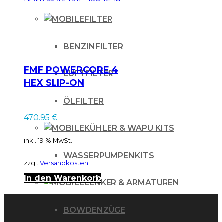
FILTER
BENZINFILTER
FMF POWERCORE 4
LUFTFILTER
HEX SLIP-ON
SCHALLDÄMPFER
ÖLFILTER
KAWASAKI KXF 450
470.95
€
12-15
KÜHLER & WAPU KITS
inkl. 19 % MwSt.
WASSERPUMPENKITS
zzgl.
Versandkosten
In den Warenkorb
LENKER & ARMATUREN
BOWDENZÜGE