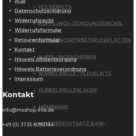
AGB
KOLBENKITS
Datenschutzerklärung
Widerrufsrecht
KUPPLUNGS-/ZÜNDUNGSDECKEL
Widerrufsformular
Retourenformular
KUPPLUNGSKÖRBE/DRUCKPLATTEN
Kontakt
KUPPLUNGSSCHEIBEN
Hinweis Altölentsorgung
Hinweis Batterieverordnung
KURBELWELLE / PLEUELKITS
Impressum
KURBELWELLENLAGER
Kontakt
MEMBRANE
info@mxshop-ihle.de
MOTORDICHTSATZ & KW-
+49 (0) 3735 6092184