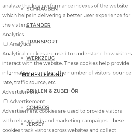
analyze the key performance indexes of the website
SCHRAUBEN
which helps in delivering a better user experience for
the visitors.
STÄNDER
Analytics
TRANSPORT
Analytics
Analytical cookies are used to understand how visitors
WERKZEUG
interact with the website. These cookies help provide
information on metrics the number of visitors, bounce
MX BEKLEIDUNG
rate, traffic source, etc.
BRILLEN & ZUBEHÖR
Advertisement
Advertisement
COMBOS
Advertisement cookies are used to provide visitors
with relevant ads and marketing campaigns. These
JERSEY
cookies track visitors across websites and collect