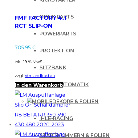
OPTIK PARTS
FMF FACTORY 4.1
RCT SLIP-ON
SCHALLDÄMPFER
POWERPARTS
KAWASAKI KXF 450
705.95
€
19-20
PROTEKTION
inkl. 19 % MwSt.
SITZBANK
zzgl.
Versandkosten
STARTAUTOMATIK
In den Warenkorb
DEKORE & FOLIEN
IHLE-RACING
STARTNUMMERN & FOLIEN