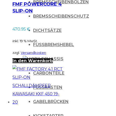
BREMSSCHEIBENBOLZEN
FMF POWERCORE 4
SLIP-ON
BREMSSCHEIBENSCHUTZ
SCHALLDÄMPFER
KAWASAKI KXF /
470.95
€
DICHTSÄTZE
SUZUKI RMZ 250 04-
05
inkl. 19 % MwSt.
FUSSBREMSHEBEL
zzgl.
Versandkosten
CHASSIS
In den Warenkorb
CARBONTEILE
FUSSRASTEN
GABELBRÜCKEN
KICKSTARTER