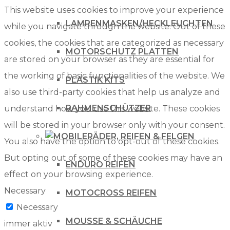
This website uses cookies to improve your experience
LAMPENMASKEN/HECKLEUCHTEN
while you navigate through the website. Out of these
cookies, the cookies that are categorized as necessary
MOTORSCHUTZ PLATTEN
are stored on your browser as they are essential for
the working of basic functionalities of the website. We
PLASTIK KITS
also use third-party cookies that help us analyze and
RAHMENSCHÜTZER
understand how you use this website. These cookies
will be stored in your browser only with your consent.
RÄDER, REIFEN & FELGEN
You also have the option to opt-out of these cookies.
But opting out of some of these cookies may have an
ENDURO REIFEN
effect on your browsing experience.
Necessary
MOTOCROSS REIFEN
Necessary
MOUSSE & SCHÄUCHE
immer aktiv