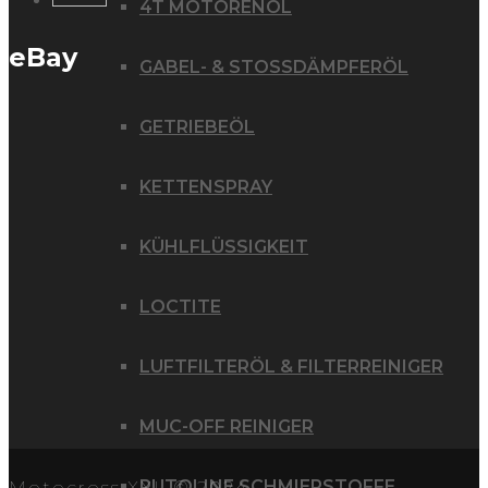
4T MOTORENÖL
eBay
GABEL- & STOSSDÄMPFERÖL
GETRIEBEÖL
KETTENSPRAY
KÜHLFLÜSSIGKEIT
LOCTITE
LUFTFILTERÖL & FILTERREINIGER
MUC-OFF REINIGER
PUTOLINE SCHMIERSTOFFE
Motocross XXL © 2024