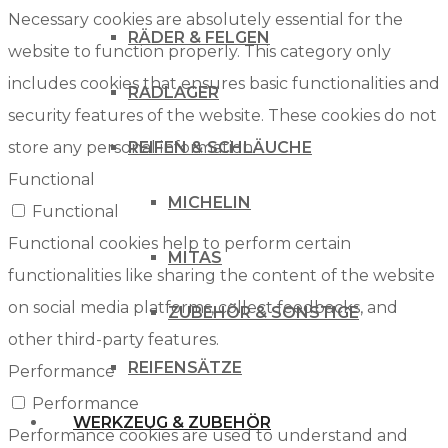
Necessary cookies are absolutely essential for the
RÄDER & FELGEN
website to function properly. This category only
includes cookies that ensures basic functionalities and
RADLAGER
security features of the website. These cookies do not
store any personal information.
REIFEN & SCHLÄUCHE
Functional
MICHELIN
Functional
Functional cookies help to perform certain
MITAS
functionalities like sharing the content of the website
on social media platforms, collect feedbacks, and
ZUBEHÖR & SONSTIGE
other third-party features.
REIFENSÄTZE
Performance
Performance
WERKZEUG & ZUBEHÖR
Performance cookies are used to understand and