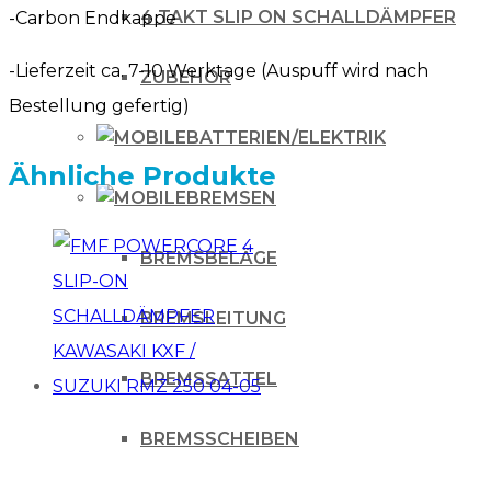
4 TAKT SLIP ON SCHALLDÄMPFER
-Carbon Endkappe
26
Menge
-Lieferzeit ca. 7-10 Werktage (Auspuff wird nach
ZUBEHÖR
Bestellung gefertig)
BATTERIEN/ELEKTRIK
Ähnliche Produkte
BREMSEN
BREMSBELÄGE
BREMSLEITUNG
BREMSSATTEL
BREMSSCHEIBEN