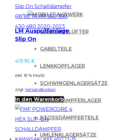
FAHRWERK
LM Auspuffanlage
GABELENTLÜFTER
Slip On
Schalldämpfer R8
GABELTEILE
BETA RR 350 390
419.95
€
430 480 2020-2023
LENKKOPFLAGER
inkl. 19 % MwSt.
SCHWINGENLAGERSÄTZE
zzgl.
Versandkosten
In den Warenkorb
STOSSDÄMPFERLAGER
STOSSDÄMPFERTEILE
UMLENKLAGERSÄTZE