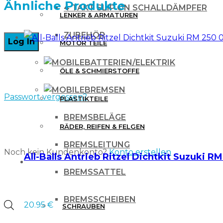
Ähnliche Produkte
4 TAKT SLIP ON SCHALLDÄMPFER
LENKER & ARMATUREN
ZUBEHÖR
MOTOR TEILE
BATTERIEN/ELEKTRIK
ÖLE & SCHMIERSTOFFE
BREMSEN
Passwort vergessen?
PLASTIKTEILE
BREMSBELÄGE
RÄDER, REIFEN & FELGEN
BREMSLEITUNG
Noch kein Kundenkonto?
Konto erstellen
All-Balls Antrieb Ritzel Dichtkit Suzuki R
WERKZEUG & ZUBEHÖR
BREMSSATTEL
BREMSSCHEIBEN
20.95
€
Products
SCHRAUBEN