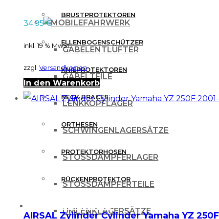
BRUSTPROTEKTOREN
FAHRWERK
34.95
€
ELLENBOGENSCHÜTZER
inkl. 19 % MwSt.
GABELENTLÜFTER
zzgl.
Versandkosten
KNIEPROTEKTOREN
GABELTEILE
In den Warenkorb
NECK BRACES
LENKKOPFLAGER
ORTHESEN
SCHWINGENLAGERSÄTZE
PROTEKTORHOSEN
STOSSDÄMPFERLAGER
RÜCKENPROTEKTOR
STOSSDÄMPFERTEILE
FREIZEITBEKLEIDUNG
UMLENKLAGERSÄTZE
AIRSAL Zylinder Cylinder Yamaha YZ 250F