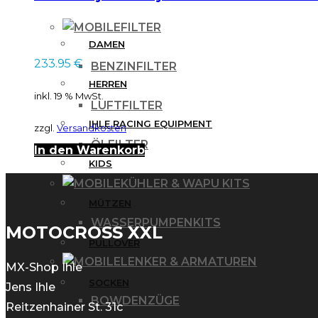
FILTER
DAMEN
233.95
€
BENZINFILTER
HERREN
inkl. 19 % MwSt.
LUFTFILTER
IHLE RACING EQUIPMENT
zzgl.
Versandkosten
ÖLFILTER
In den Warenkorb
KIDS
KÜHLER & WAPU KITS
MÜTZEN
WASSERPUMPENKITS
MOTOCROSS XXL
PULLOVER
LENKER & ARMATUREN
MX-Shop Ihle
SOCKEN
Jens Ihle
BOWDENZÜGE
Reitzenhainer St. 31c