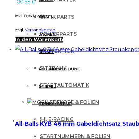
100.95
€
inkl. 19 % MwSt.
OPTIK PARTS
HOSEN
zzgl.
Versandkosten
POWERPARTS
JACKEN
In den Warenkorb
PROTEKTION
JERSEY
SITZBANK
REGENBEKLEIDUNG
STARTAUTOMATIK
STIEFEL
DEKORE & FOLIEN
TRINKSYSTEME
IHLE-RACING
PROTEKTOREN
All-Balls KYB 46 mm Gabeldichtsatz Sta
STARTNUMMERN & FOLIEN