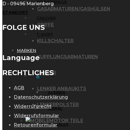
SONNENBRILLE
D - 09496 Marienberg
GASARMATUREN/GASHÜLSEN
STANDORT
TASCHEN
GRIFFE
FOLGE UNS
T-SHIRT
KILLSCHALTER
MARKEN
Language
KUPPLUNGSARMATUREN
RECHTLICHES
LENKER
A
AGB
LENKER ANBAUKITS
ACERBIS
Datenschutzerklärung
LENKERPOLSTER
Widerrufsrecht
AIRSAL
Widerrufsformular
MOTOR TEILE
ALLBALLS
Retourenformular