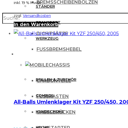
BREMSSCHEIBENBOLZEN
inkl. 19 % MwSt.
STÄNDER
zzgl.
Versandkosten
search
BREMSSCHEIBENSCHUTZ
TRANSPORT
In den Warenkorb
DICHTSÄTZE
WERKZEUG
FUSSBREMSHEBEL
MX BEKLEIDUNG
CHASSIS
BRILLEN & ZUBEHÖR
CARBONTEILE
COMBOS
FUSSRASTEN
All-Balls Umlenklager Kit YZF 250/450, 20
HANDSCHUHE
GABELBRÜCKEN
HELME
KICKSTARTER