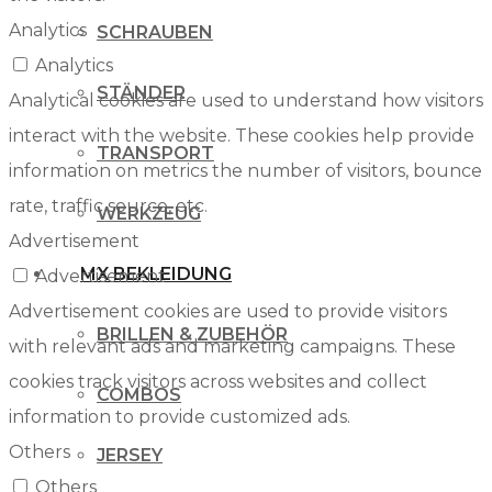
Analytics
SCHRAUBEN
Analytics
STÄNDER
Analytical cookies are used to understand how visitors
interact with the website. These cookies help provide
TRANSPORT
information on metrics the number of visitors, bounce
rate, traffic source, etc.
WERKZEUG
Advertisement
MX BEKLEIDUNG
Advertisement
Advertisement cookies are used to provide visitors
BRILLEN & ZUBEHÖR
with relevant ads and marketing campaigns. These
cookies track visitors across websites and collect
COMBOS
information to provide customized ads.
Others
JERSEY
Others