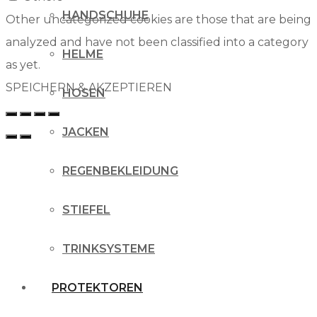
HANDSCHUHE
Other uncategorized cookies are those that are being
analyzed and have not been classified into a category
HELME
as yet.
SPEICHERN & AKZEPTIEREN
HOSEN
JACKEN
REGENBEKLEIDUNG
STIEFEL
TRINKSYSTEME
PROTEKTOREN