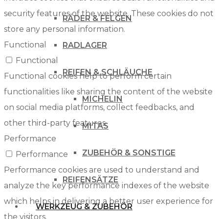
security features of the website. These cookies do not
RÄDER & FELGEN
store any personal information.
Functional
RADLAGER
Functional
REIFEN & SCHLÄUCHE
Functional cookies help to perform certain
functionalities like sharing the content of the website
MICHELIN
on social media platforms, collect feedbacks, and
other third-party features.
MITAS
Performance
ZUBEHÖR & SONSTIGE
Performance
Performance cookies are used to understand and
REIFENSÄTZE
analyze the key performance indexes of the website
which helps in delivering a better user experience for
WERKZEUG & ZUBEHÖR
the visitors.