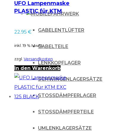
UFO Lampenmaske
PLASTIC für KTM
FAHRWERK
EXC 250 17-19
WHITE
GABELENTLÜFTER
22.95
€
inkl. 19 % MwSt.
GABELTEILE
zzgl.
Versandkosten
LENKKOPFLAGER
In den Warenkorb
SCHWINGENLAGERSÄTZE
STOSSDÄMPFERLAGER
STOSSDÄMPFERTEILE
UMLENKLAGERSÄTZE