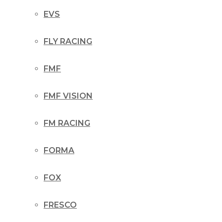
EVS
FLY RACING
FMF
FMF VISION
FM RACING
FORMA
FOX
FRESCO