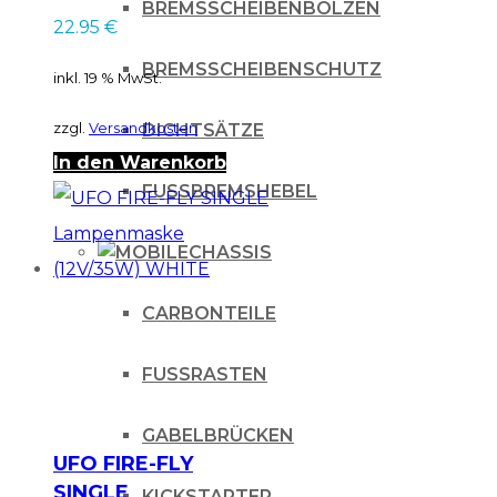
BREMSSCHEIBENBOLZEN
22.95
€
BREMSSCHEIBENSCHUTZ
inkl. 19 % MwSt.
zzgl.
Versandkosten
DICHTSÄTZE
In den Warenkorb
FUSSBREMSHEBEL
CHASSIS
CARBONTEILE
FUSSRASTEN
GABELBRÜCKEN
UFO FIRE-FLY
SINGLE
KICKSTARTER