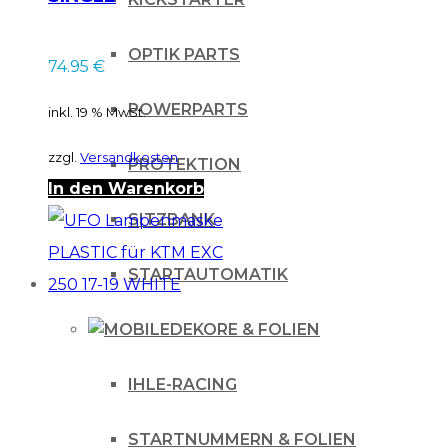
Lampenmaske
(12V/35W) WHITE
OPTIK PARTS
74.95
€
POWERPARTS
inkl. 19 % MwSt.
zzgl.
Versandkosten
PROTEKTION
In den Warenkorb
SITZBANK
STARTAUTOMATIK
DEKORE & FOLIEN
IHLE-RACING
STARTNUMMERN & FOLIEN