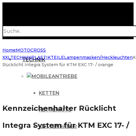
Products
search
Home
MOTOCROSS
XXL
TECHNIK
PLASTIKTEILE
Lampenmasken/Heckleuchten
K
TECHNIK
Rücklicht Integra System für KTM EXC 17- / orange
ANTRIEBE
KETTEN
Kennzeichenhalter Rücklicht
KETTENKITS
Integra System für KTM EXC 17- /
KETTENRÄDER