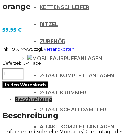
orange
KETTENSCHLEIFER
RITZEL
59.95
€
ZUBEHÖR
inkl. 19 % MwSt.
zzgl.
Versandkosten
AUSPUFFANLAGEN
Lieferzeit:
3-4 Tage
Kennzeichenhalter
2-TAKT KOMPLETTANLAGEN
Rücklicht
In den Warenkorb
Integra
2-TAKT KRÜMMER
Beschreibung
System
2-TAKT SCHALLDÄMPFER
für
Beschreibung
KTM
4 TAKT KOMPLETTANLAGEN
einfache und schnelle Montage/Demontage des
EXC