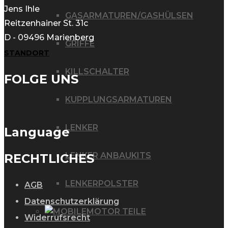
Jens Ihle
GASARMATUREN/GASHÜLSEN
Reitzenhainer St. 31c
D - 09496 Marienberg
GRIFFE
STANDORT
KILLSCHALTER
FOLGE UNS
KUPPLUNGSARMATUREN
LENKER
Language
LENKER ANBAUKITS
RECHTLICHES
LENKERPOLSTER
AGB
Datenschutzerklärung
MOTOR TEILE
Widerrufsrecht