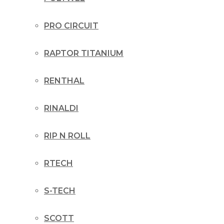
PRO CIRCUIT
RAPTOR TITANIUM
RENTHAL
RINALDI
RIP N ROLL
RTECH
S-TECH
SCOTT