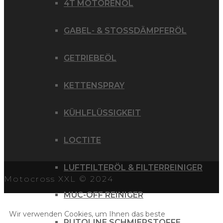
4T MOTORENÖL
GABEL- & STOSSDÄMPFERÖL
GETRIEBEÖL
KETTENSPRAY
KÜHLFLÜSSIGKEIT
LOCTITE
LUFTFILTERÖL & FILTERREINIGER
Motocross XXL © 2024
MUC-OFF REINIGER
Wir verwenden Cookies, um Ihnen das beste
PUTOLINE SCHMIERSTOFFE