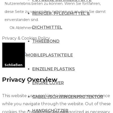
Nutzererlebnis bieten zu können. Wenn Sie fortfahren,
diese Seite zu verwenden, nehmen wir an, dass Sie damit
REINIGER, PFLEGEMITTEL &
einverstanden sind.
DICHTMITTEL
Ok
Ablehnen
Privacy & Cookies Policy
THREEBOND
PLASTIKTEILE
Schließen
EINZELNE PLASTIKS
Privacy Overview
ENGINE COVER
This website uses cookies to improve your experience
GABEL-/SCHWINGENPROTEKTOR
while you navigate through the website. Out of these
HANDSCHÜTZER
cookies, the cookies that are categorized as necessary