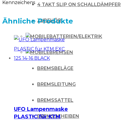
Kennzeichens
17-
4 TAKT SLIP ON SCHALLDÄMPFER
/
Ähnliche Produkte
ZUBEHÖR
orange
Menge
BATTERIEN/ELEKTRIK
BREMSEN
BREMSBELÄGE
BREMSLEITUNG
BREMSSATTEL
UFO Lampenmaske
PLASTIC für KTM
BREMSSCHEIBEN
EXC 125 14-16 BLACK