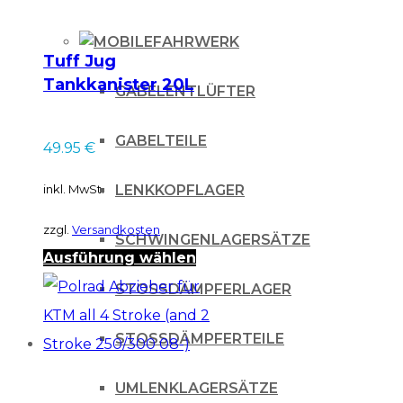
FAHRWERK
Tuff Jug
Tankkanister 20L
GABELENTLÜFTER
mit
Schnellverschluss
GABELTEILE
49.95
€
LENKKOPFLAGER
inkl. MwSt.
zzgl.
Versandkosten
SCHWINGENLAGERSÄTZE
Dieses
Ausführung wählen
Produkt
STOSSDÄMPFERLAGER
weist
STOSSDÄMPFERTEILE
mehrere
Varianten
UMLENKLAGERSÄTZE
auf.