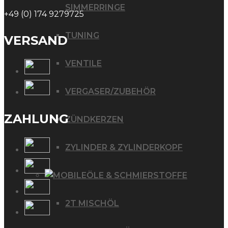
SIMMERRINGE
+49 (0) 174 9279725
TUNING
VERSAND
VENTILE
VERGASER/ZUBEHÖR
ZAHLUNG
ZÜNDKERZEN
ZYLINDER & ZYLINDERKOPF
ÖLE & SCHMIERSTOFFE
2T MISCHÖL