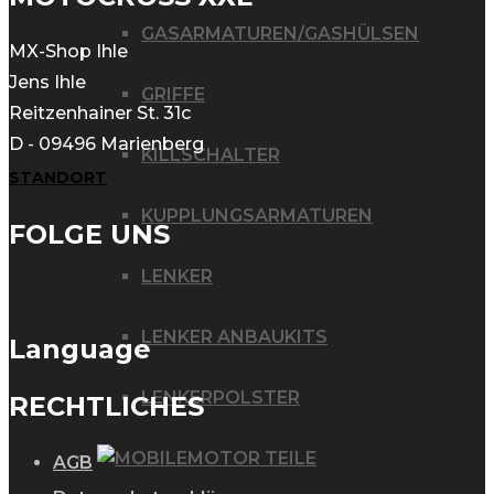
Varianten
GASARMATUREN/GASHÜLSEN
auf.
MX-Shop Ihle
Die
Jens Ihle
GRIFFE
Reitzenhainer St. 31c
Optionen
D - 09496 Marienberg
können
KILLSCHALTER
STANDORT
auf
KUPPLUNGSARMATUREN
der
FOLGE UNS
Produktseite
LENKER
gewählt
werden
LENKER ANBAUKITS
Language
LENKERPOLSTER
RECHTLICHES
MOTOR TEILE
AGB