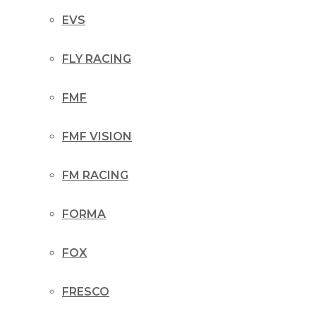
EVS
FLY RACING
FMF
FMF VISION
FM RACING
FORMA
FOX
FRESCO