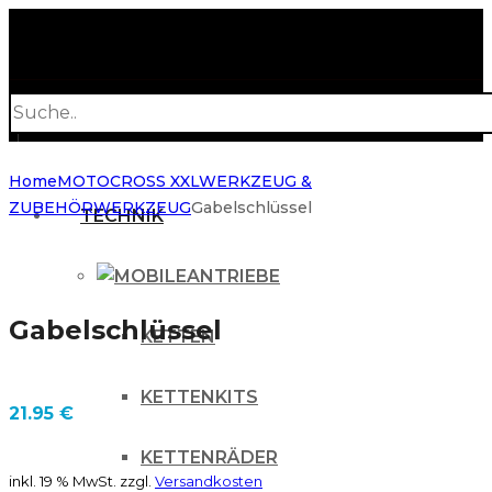
Products
search
Home
MOTOCROSS XXL
WERKZEUG &
ZUBEHÖR
WERKZEUG
Gabelschlüssel
TECHNIK
ANTRIEBE
Gabelschlüssel
KETTEN
KETTENKITS
21.95
€
KETTENRÄDER
inkl. 19 % MwSt.
zzgl.
Versandkosten