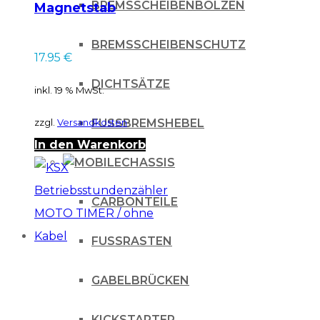
BREMSSCHEIBENBOLZEN
Magnetstab
BREMSSCHEIBENSCHUTZ
17.95
€
DICHTSÄTZE
inkl. 19 % MwSt.
FUSSBREMSHEBEL
zzgl.
Versandkosten
In den Warenkorb
CHASSIS
CARBONTEILE
FUSSRASTEN
GABELBRÜCKEN
KICKSTARTER