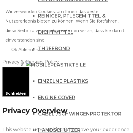
Wir verwenden Cookies, um Ihnen das beste
REINIGER, PFLEGEMITTEL &
Nutzererlebnis bieten zu können. Wenn Sie fortfahren,
diese Seite zu verwenden, nehmen wir an, dass Sie damit
DICHTMITTEL
einverstanden sind.
THREEBOND
Ok
Ablehnen
Privacy & Cookies Policy
PLASTIKTEILE
EINZELNE PLASTIKS
Schließen
ENGINE COVER
Privacy Overview
GABEL-/SCHWINGENPROTEKTOR
This website uses cookies to improve your experience
HANDSCHÜTZER