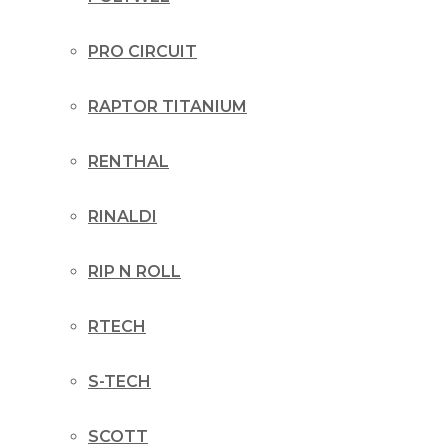
PRO CIRCUIT
RAPTOR TITANIUM
RENTHAL
RINALDI
RIP N ROLL
RTECH
S-TECH
SCOTT