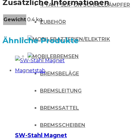
Zusätzliche Informationen
4 TAKT SLIP ON SCHALLDÄMPFER
Gewicht
0.4 kg
ZUBEHÖR
Ähnliche Produkte
BATTERIEN/ELEKTRIK
BREMSEN
BREMSBELÄGE
BREMSLEITUNG
BREMSSATTEL
BREMSSCHEIBEN
SW-Stahl Magnet