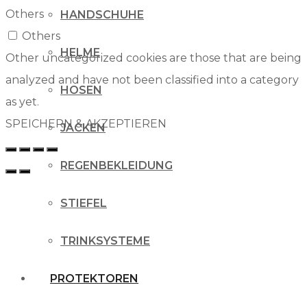
Others
HANDSCHUHE
Others
HELME
Other uncategorized cookies are those that are being
analyzed and have not been classified into a category
HOSEN
as yet.
SPEICHERN & AKZEPTIEREN
JACKEN
REGENBEKLEIDUNG
STIEFEL
TRINKSYSTEME
PROTEKTOREN