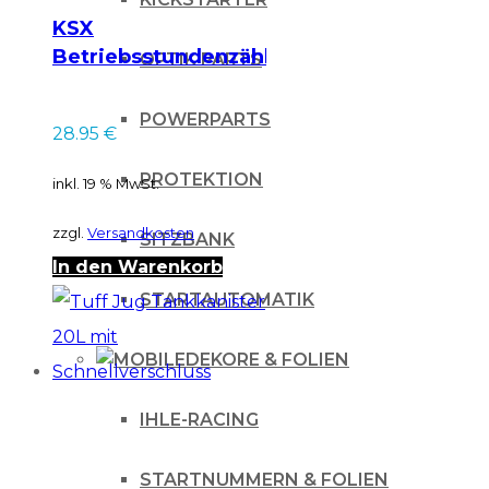
KSX
Betriebsstundenzähler
OPTIK PARTS
MOTO TIMER / ohne
Kabel
POWERPARTS
28.95
€
PROTEKTION
inkl. 19 % MwSt.
zzgl.
Versandkosten
SITZBANK
In den Warenkorb
STARTAUTOMATIK
DEKORE & FOLIEN
IHLE-RACING
STARTNUMMERN & FOLIEN