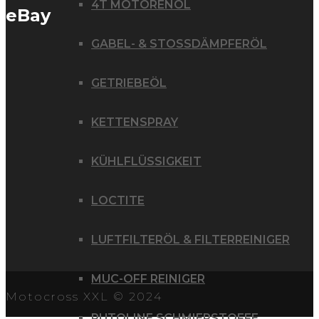
4T MOTORENÖL
eBay
GABEL- & STOSSDÄMPFERÖL
GETRIEBEÖL
KETTENSPRAY
KÜHLFLÜSSIGKEIT
LOCTITE
LUFTFILTERÖL & FILTERREINIGER
MUC-OFF REINIGER
Motocross XXL © 2024
PUTOLINE SCHMIERSTOFFE