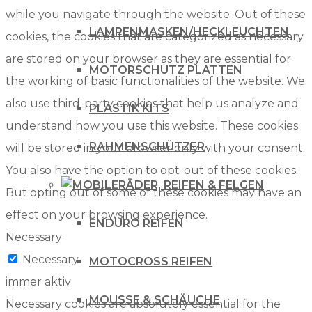
while you navigate through the website. Out of these
LAMPENMASKEN/HECKLEUCHTEN
cookies, the cookies that are categorized as necessary
are stored on your browser as they are essential for
MOTORSCHUTZ PLATTEN
the working of basic functionalities of the website. We
also use third-party cookies that help us analyze and
PLASTIK KITS
understand how you use this website. These cookies
RAHMENSCHÜTZER
will be stored in your browser only with your consent.
You also have the option to opt-out of these cookies.
RÄDER, REIFEN & FELGEN
But opting out of some of these cookies may have an
effect on your browsing experience.
ENDURO REIFEN
Necessary
Necessary
MOTOCROSS REIFEN
immer aktiv
MOUSSE & SCHÄUCHE
Necessary cookies are absolutely essential for the