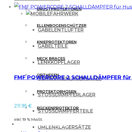
BRUSTPROTEKTOREN
FAHRWERK
ELLENBOGENSCHÜTZER
GABELENTLÜFTER
KNIEPROTEKTOREN
GABELTEILE
NECK BRACES
LENKKOPFLAGER
ORTHESEN
FMF POWERCORE 2 SCHALLDÄMPFER für Hu
SCHWINGENLAGERSÄTZE
PROTEKTORHOSEN
STOSSDÄMPFERLAGER
211.95
€
RÜCKENPROTEKTOR
STOSSDÄMPFERTEILE
inkl. 19 % MwSt.
FREIZEITBEKLEIDUNG
UMLENKLAGERSÄTZE