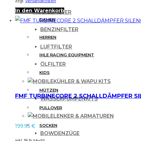
zzgl.
Versandkosten
In den Warenkorb
FILTER
DAMEN
BENZINFILTER
HERREN
LUFTFILTER
IHLE RACING EQUIPMENT
ÖLFILTER
KIDS
KÜHLER & WAPU KITS
MÜTZEN
FMF TURBINECORE 2 SCHALLDÄMPFER SILEN
WASSERPUMPENKITS
PULLOVER
LENKER & ARMATUREN
SOCKEN
199.95
€
BOWDENZÜGE
inkl. 19 % MwSt.