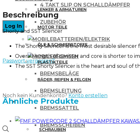
4 TAKT SLIP ON SCHALLDÄMPFER
LENKER & ARMATUREN
Beschreibung
ZUBEHÖR
MOTOR TEILE
Shorty and SST Silencer
BATTERIEN/ELEKTRIK
ÖLE & SCHMIERSTOFFE
The Shorty Silencer is the most desirable silence
Overall length of canister and core is shorter to 
BREMSEN
Passwort vergessen?
PLASTIKTEILE
The SST Shorty Silencer is the heart and soul of
BREMSBELÄGE
RÄDER, REIFEN & FELGEN
BREMSLEITUNG
Noch kein Kundenkonto?
Konto erstellen
Ähnliche Produkte
WERKZEUG & ZUBEHÖR
BREMSSATTEL
BREMSSCHEIBEN
Products
SCHRAUBEN