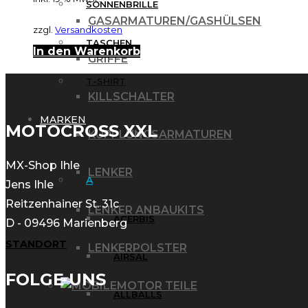
SONNENBRILLE
GASARMATUREN/GASHÜLSEN
zzgl.
Versandkosten
TASCHEN
In den Warenkorb
GRIFFE
T-SHIRT
KILLSCHALTER
MARKEN
MOTOCROSS XXL
KUPPLUNGSARMATUREN
MX-Shop Ihle
LENKER
A
Jens Ihle
Reitzenhainer St. 31c
LENKER ANBAUKITS
ACERBIS
D - 09496 Marienberg
STANDORT
LENKERPOLSTER
AIRSAL
FOLGE UNS
MOTOR TEILE
ALLBALLS