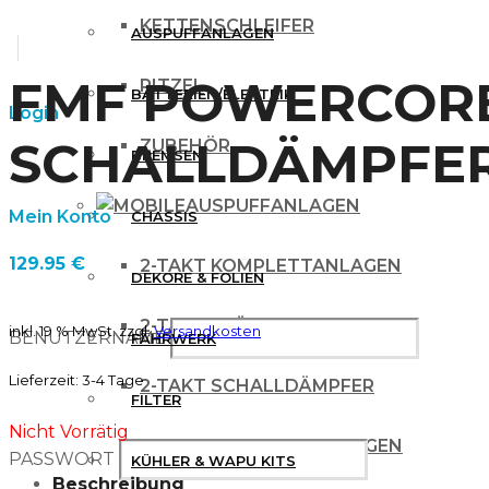
KETTENSCHLEIFER
AUSPUFFANLAGEN
FMF POWERCORE
RITZEL
BATTERIEN/ELEKTRIK
Login
SCHALLDÄMPFER f
ZUBEHÖR
BREMSEN
AUSPUFFANLAGEN
Mein Konto
CHASSIS
129.95
€
2-TAKT KOMPLETTANLAGEN
DEKORE & FOLIEN
2-TAKT KRÜMMER
inkl. 19 % MwSt.
zzgl.
Versandkosten
BENUTZERNAME
FAHRWERK
Lieferzeit:
3-4 Tage
2-TAKT SCHALLDÄMPFER
FILTER
Nicht Vorrätig
4 TAKT KOMPLETTANLAGEN
PASSWORT
KÜHLER & WAPU KITS
Beschreibung