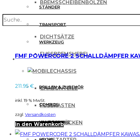
BREMSSCHEIBENBOLZEN
STÄNDER
search
BREMSSCHEIBENSCHUTZ
TRANSPORT
DICHTSÄTZE
WERKZEUG
FUSSBREMSHEBEL
FMF POWERCORE 2 SCHALLDÄMPFER KAW
MX BEKLEIDUNG
CHASSIS
211.95
€
BRILLEN & ZUBEHÖR
CARBONTEILE
inkl. 19 % MwSt.
COMBOS
FUSSRASTEN
zzgl.
Versandkosten
HANDSCHUHE
GABELBRÜCKEN
In den Warenkorb
HELME
KICKSTARTER