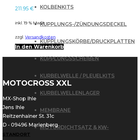
KX/RM65 03-08
KOLBENKITS
211.95
€
inkl. 19 % MwSt.
KUPPLUNGS-/ZÜNDUNGSDECKEL
zzgl.
Versandkosten
KUPPLUNGSKÖRBE/DRUCKPLATTEN
In den Warenkorb
KUPPLUNGSSCHEIBEN
KURBELWELLE / PLEUELKITS
MOTOCROSS XXL
KURBELWELLENLAGER
MX-Shop Ihle
Jens Ihle
MEMBRANE
Reitzenhainer St. 31c
D - 09496 Marienberg
MOTORDICHTSATZ & KW-
STANDORT