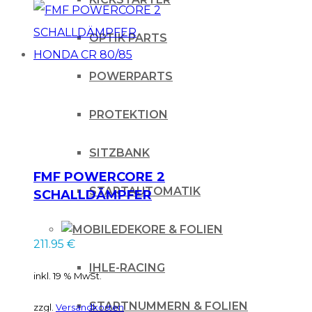
OPTIK PARTS
POWERPARTS
PROTEKTION
SITZBANK
FMF POWERCORE 2
STARTAUTOMATIK
SCHALLDÄMPFER
HONDA CR 80/85
DEKORE & FOLIEN
211.95
€
IHLE-RACING
inkl. 19 % MwSt.
STARTNUMMERN & FOLIEN
zzgl.
Versandkosten