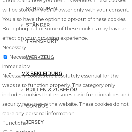
understand how you use this website. These cookies
SCHRAUBEN
will be stored in your browser only with your consent.
You also have the option to opt-out of these cookies.
STÄNDER
But opting out of some of these cookies may have an
effect on your browsing experience.
TRANSPORT
Necessary
Necessary
WERKZEUG
immer aktiv
MX BEKLEIDUNG
Necessary cookies are absolutely essential for the
website to function properly. This category only
BRILLEN & ZUBEHÖR
includes cookies that ensures basic functionalities and
security features of the website. These cookies do not
COMBOS
store any personal information.
JERSEY
Functional