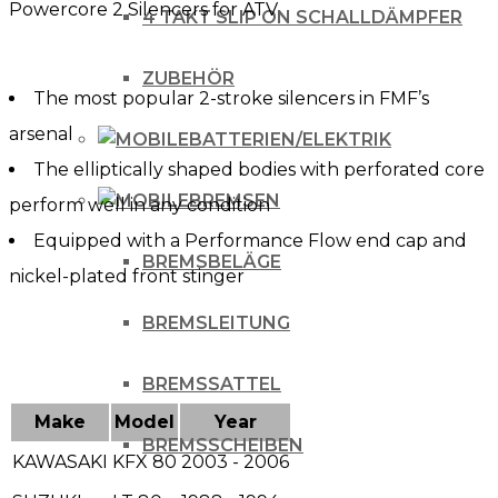
Powercore 2 Silencers for ATV
4 TAKT SLIP ON SCHALLDÄMPFER
ZUBEHÖR
The most popular 2-stroke silencers in FMF’s
arsenal
BATTERIEN/ELEKTRIK
The elliptically shaped bodies with perforated core
BREMSEN
perform well in any condition
Equipped with a Performance Flow end cap and
BREMSBELÄGE
nickel-plated front stinger
BREMSLEITUNG
BREMSSATTEL
Make
Model
Year
BREMSSCHEIBEN
KAWASAKI
KFX 80
2003 - 2006