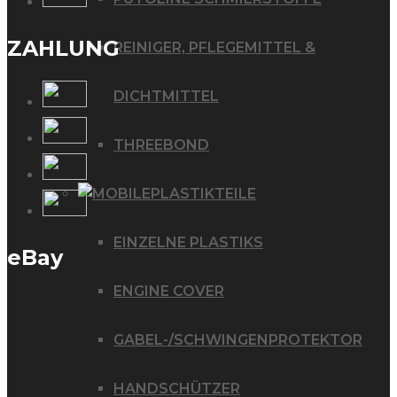
ZAHLUNG
REINIGER, PFLEGEMITTEL &
DICHTMITTEL
THREEBOND
PLASTIKTEILE
EINZELNE PLASTIKS
eBay
ENGINE COVER
GABEL-/SCHWINGENPROTEKTOR
HANDSCHÜTZER