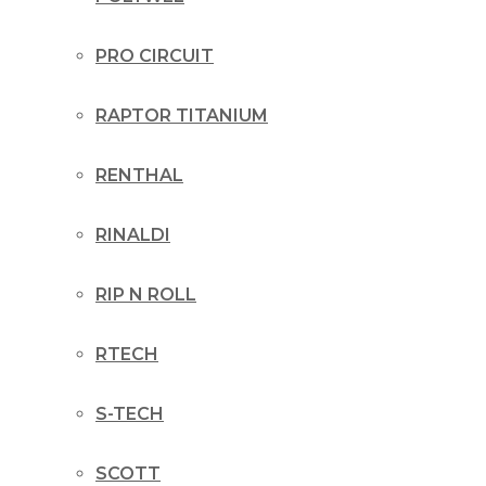
PRO CIRCUIT
RAPTOR TITANIUM
RENTHAL
RINALDI
RIP N ROLL
RTECH
S-TECH
SCOTT