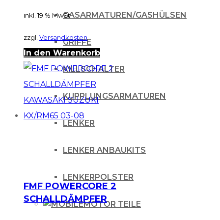
GASARMATUREN/GASHÜLSEN
inkl. 19 % MwSt.
zzgl.
Versandkosten
GRIFFE
In den Warenkorb
KILLSCHALTER
KUPPLUNGSARMATUREN
LENKER
LENKER ANBAUKITS
LENKERPOLSTER
FMF POWERCORE 2
SCHALLDÄMPFER
MOTOR TEILE
KAWASAKI SUZUKI