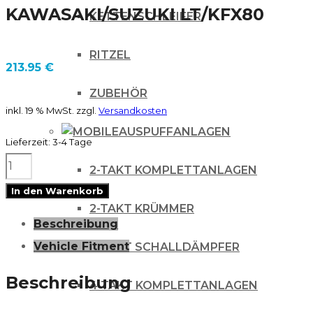
KAWASAKI/SUZUKI LT/KFX80
KETTENSCHLEIFER
RITZEL
213.95
€
ZUBEHÖR
inkl. 19 % MwSt.
zzgl.
Versandkosten
AUSPUFFANLAGEN
Lieferzeit:
3-4 Tage
FMF
2-TAKT KOMPLETTANLAGEN
POWERCORE
In den Warenkorb
2
2-TAKT KRÜMMER
Beschreibung
SCHALLDÄMPFER
Vehicle Fitment
2-TAKT SCHALLDÄMPFER
KAWASAKI/SUZUKI
LT/KFX80
Beschreibung
4 TAKT KOMPLETTANLAGEN
Menge