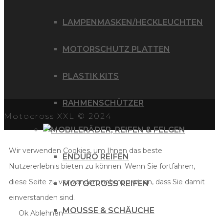
LAMPENMASKEN/HECKLEUCHTEN
MOTORSCHUTZ PLATTEN
PLASTIK KITS
RAHMENSCHÜTZER
Motocross XXL © 2024
RÄDER, REIFEN & FELGEN
Wir verwenden Cookies, um Ihnen das beste
ENDURO REIFEN
Nutzererlebnis bieten zu können. Wenn Sie fortfahren,
diese Seite zu verwenden, nehmen wir an, dass Sie damit
MOTOCROSS REIFEN
einverstanden sind.
MOUSSE & SCHÄUCHE
Ok
Ablehnen