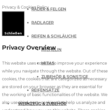
Privacy & Cookies Policy
RÄDER & FELGEN
RADLAGER
Schließen
REIFEN & SCHLÄUCHE
Privacy Overview
MICHELIN
This website uses cookies to improve your experience
MITAS
while you navigate through the website. Out of these
ZUBEHÖR & SONSTIGE
cookies, the cookies that are categorized as necessary
are stored on your browser as they are essential for
REIFENSÄTZE
the working of basic functionalities of the website. We
also use third-party cookies that help us analyze and
WERKZEUG & ZUBEHÖR