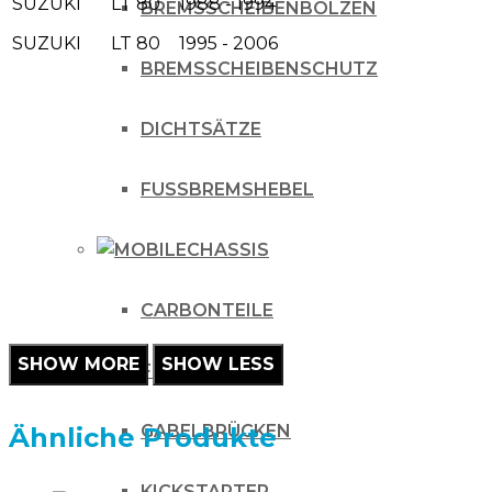
SUZUKI
LT 80
1988 - 1994
BREMSSCHEIBENBOLZEN
SUZUKI
LT 80
1995 - 2006
BREMSSCHEIBENSCHUTZ
DICHTSÄTZE
FUSSBREMSHEBEL
CHASSIS
CARBONTEILE
FUSSRASTEN
GABELBRÜCKEN
Ähnliche Produkte
KICKSTARTER