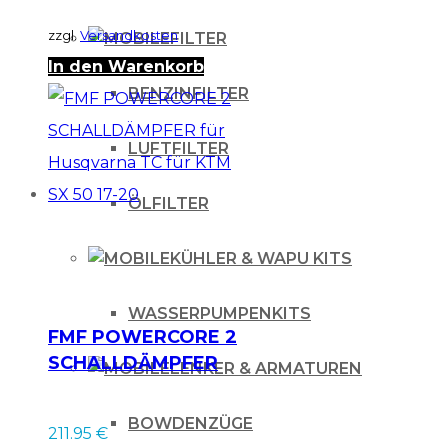
zzgl.
Versandkosten
FILTER
In den Warenkorb
BENZINFILTER
LUFTFILTER
ÖLFILTER
KÜHLER & WAPU KITS
WASSERPUMPENKITS
FMF POWERCORE 2
SCHALLDÄMPFER
LENKER & ARMATUREN
für Husqvarna TC
für KTM SX 50 17-20
BOWDENZÜGE
211.95
€