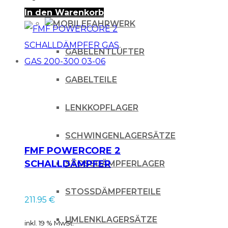
In den Warenkorb
FAHRWERK
GABELENTLÜFTER
GABELTEILE
LENKKOPFLAGER
SCHWINGENLAGERSÄTZE
FMF POWERCORE 2
SCHALLDÄMPFER
STOSSDÄMPFERLAGER
GAS GAS 200-300
03-06
STOSSDÄMPFERTEILE
211.95
€
UMLENKLAGERSÄTZE
inkl. 19 % MwSt.