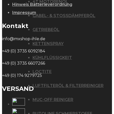
4T MOTORENÖL
Hinweis Batterieverordnung
Impressum
GABEL- & STOSSDÄMPFERÖL
Kontakt
GETRIEBEÖL
info@mxshop-ihle.de
KETTENSPRAY
+49 (0) 3735 6092184
KÜHLFLÜSSIGKEIT
+49 (0) 3735 6607266
LOCTITE
+49 (0) 174 9279725
LUFTFILTERÖL & FILTERREINIGER
VERSAND
MUC-OFF REINIGER
PUTOLINE SCHMIERSTOFFE