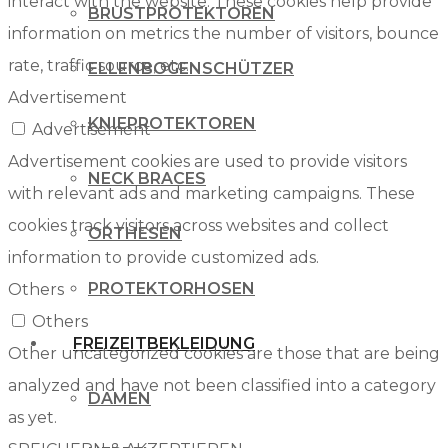
interact with the website. These cookies help provide
BRUSTPROTEKTOREN
information on metrics the number of visitors, bounce
rate, traffic source, etc.
ELLENBOGENSCHÜTZER
Advertisement
KNIEPROTEKTOREN
Advertisement
Advertisement cookies are used to provide visitors
NECK BRACES
with relevant ads and marketing campaigns. These
cookies track visitors across websites and collect
ORTHESEN
information to provide customized ads.
PROTEKTORHOSEN
Others
Others
FREIZEITBEKLEIDUNG
Other uncategorized cookies are those that are being
analyzed and have not been classified into a category
DAMEN
as yet.