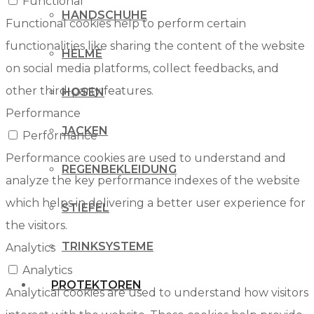
Functional
HANDSCHUHE
Functional cookies help to perform certain
functionalities like sharing the content of the website
HELME
on social media platforms, collect feedbacks, and
other third-party features.
HOSEN
Performance
JACKEN
Performance
Performance cookies are used to understand and
REGENBEKLEIDUNG
analyze the key performance indexes of the website
which helps in delivering a better user experience for
STIEFEL
the visitors.
TRINKSYSTEME
Analytics
Analytics
PROTEKTOREN
Analytical cookies are used to understand how visitors