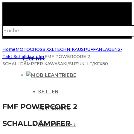
Products
search
Home
MOTOCROSS XXL
TECHNIK
AUSPUFFANLAGEN
2-
Takt Schalldämpfer
FMF POWERCORE 2
TECHNIK
SCHALLDÄMPFER KAWASAKI/SUZUKI LT/KFX80
ANTRIEBE
KETTEN
FMF POWERCORE 2
KETTENKITS
SCHALLDÄMPFER
KETTENRÄDER