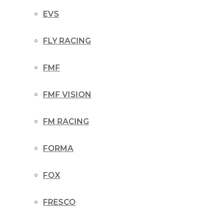
EVS
FLY RACING
FMF
FMF VISION
FM RACING
FORMA
FOX
FRESCO