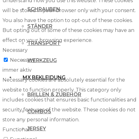
understand how you use this website. These cookies
SCHRAUBEN
will be stored in your browser only with your consent.
You also have the option to opt-out of these cookies.
STÄNDER
But opting out of some of these cookies may have an
effect on your browsing experience.
TRANSPORT
Necessary
Necessary
WERKZEUG
immer aktiv
MX BEKLEIDUNG
Necessary cookies are absolutely essential for the
website to function properly. This category only
BRILLEN & ZUBEHÖR
includes cookies that ensures basic functionalities and
security features of the website. These cookies do not
COMBOS
store any personal information.
JERSEY
Functional