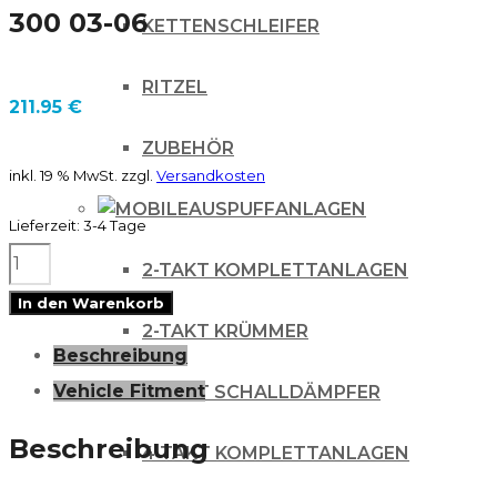
300 03-06
KETTENSCHLEIFER
RITZEL
211.95
€
ZUBEHÖR
inkl. 19 % MwSt.
zzgl.
Versandkosten
AUSPUFFANLAGEN
Lieferzeit:
3-4 Tage
FMF
2-TAKT KOMPLETTANLAGEN
POWERCORE
In den Warenkorb
2
2-TAKT KRÜMMER
Beschreibung
SCHALLDÄMPFER
Vehicle Fitment
2-TAKT SCHALLDÄMPFER
GAS
GAS
Beschreibung
4 TAKT KOMPLETTANLAGEN
200-