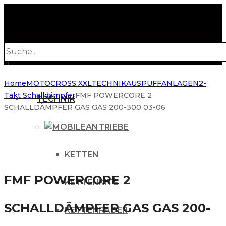
Products
search
Home
MOTOCROSS XXL
TECHNIK
AUSPUFFANLAGEN
2-
Takt Schalldämpfer
FMF POWERCORE 2
TECHNIK
SCHALLDÄMPFER GAS GAS 200-300 03-06
ANTRIEBE
KETTEN
FMF POWERCORE 2
KETTENKITS
SCHALLDÄMPFER GAS GAS 200-
KETTENRÄDER