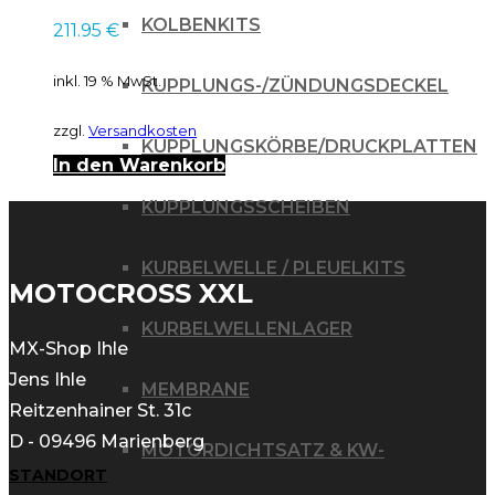
07
KOLBENKITS
211.95
€
inkl. 19 % MwSt.
KUPPLUNGS-/ZÜNDUNGSDECKEL
zzgl.
Versandkosten
KUPPLUNGSKÖRBE/DRUCKPLATTEN
In den Warenkorb
KUPPLUNGSSCHEIBEN
KURBELWELLE / PLEUELKITS
MOTOCROSS XXL
KURBELWELLENLAGER
MX-Shop Ihle
Jens Ihle
MEMBRANE
Reitzenhainer St. 31c
D - 09496 Marienberg
MOTORDICHTSATZ & KW-
STANDORT