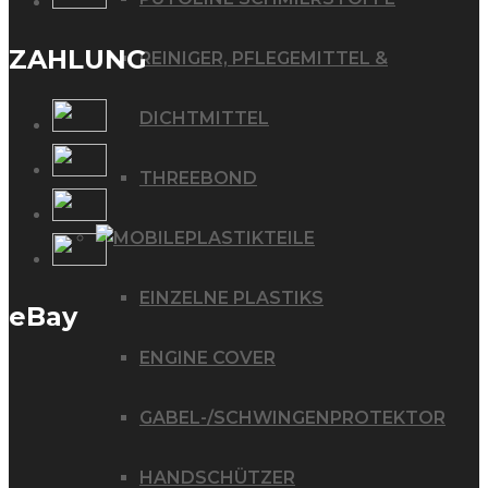
ZAHLUNG
REINIGER, PFLEGEMITTEL &
DICHTMITTEL
THREEBOND
PLASTIKTEILE
EINZELNE PLASTIKS
eBay
ENGINE COVER
GABEL-/SCHWINGENPROTEKTOR
HANDSCHÜTZER