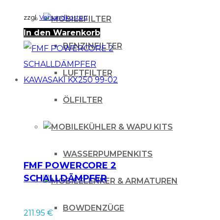
zzgl.
Versandkosten
FILTER
In den Warenkorb
BENZINFILTER
LUFTFILTER
ÖLFILTER
KÜHLER & WAPU KITS
WASSERPUMPENKITS
FMF POWERCORE 2
SCHALLDÄMPFER
LENKER & ARMATUREN
KAWASAKI KX250
99-02
BOWDENZÜGE
211.95
€