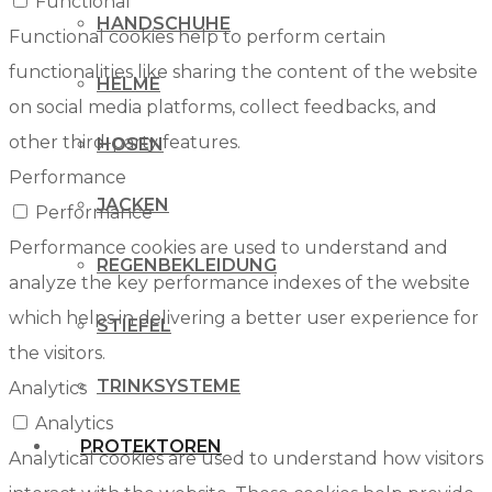
Functional
HANDSCHUHE
Functional cookies help to perform certain
functionalities like sharing the content of the website
HELME
on social media platforms, collect feedbacks, and
other third-party features.
HOSEN
Performance
JACKEN
Performance
Performance cookies are used to understand and
REGENBEKLEIDUNG
analyze the key performance indexes of the website
which helps in delivering a better user experience for
STIEFEL
the visitors.
TRINKSYSTEME
Analytics
Analytics
PROTEKTOREN
Analytical cookies are used to understand how visitors