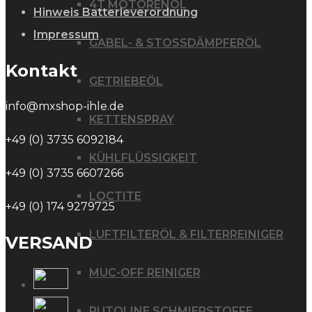
4T MOTORENÖL
Hinweis Batterieverordnung
Impressum
GABEL- & STOSSDÄMPFERÖL
Kontakt
GETRIEBEÖL
info@mxshop-ihle.de
KETTENSPRAY
+49 (0) 3735 6092184
KÜHLFLÜSSIGKEIT
+49 (0) 3735 6607266
LOCTITE
+49 (0) 174 9279725
LUFTFILTERÖL & FILTERREINIGER
VERSAND
MUC-OFF REINIGER
PUTOLINE SCHMIERSTOFFE