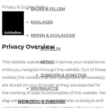
Privacy & Cookies Policy
RÄDER & FELGEN
RADLAGER
Schließen
REIFEN & SCHLÄUCHE
Privacy Overview
MICHELIN
This website uses cookies to improve your experience
MITAS
while you navigate through the website. Out of these
ZUBEHÖR & SONSTIGE
cookies, the cookies that are categorized as necessary
are stored on your browser as they are essential for
REIFENSÄTZE
the working of basic functionalities of the website. We
also use third-party cookies that help us analyze and
WERKZEUG & ZUBEHÖR