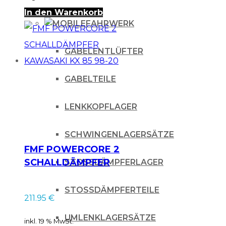
In den Warenkorb
FAHRWERK
GABELENTLÜFTER
GABELTEILE
LENKKOPFLAGER
SCHWINGENLAGERSÄTZE
FMF POWERCORE 2
SCHALLDÄMPFER
STOSSDÄMPFERLAGER
KAWASAKI KX 85 98-
20
STOSSDÄMPFERTEILE
211.95
€
UMLENKLAGERSÄTZE
inkl. 19 % MwSt.