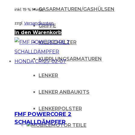
GASARMATUREN/GASHÜLSEN
inkl. 19 % MwSt.
zzgl.
Versandkosten
GRIFFE
In den Warenkorb
KILLSCHALTER
KUPPLUNGSARMATUREN
LENKER
LENKER ANBAUKITS
LENKERPOLSTER
FMF POWERCORE 2
SCHALLDÄMPFER
MOTOR TEILE
HONDA CR125 ’02-