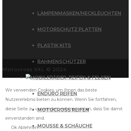
LAMPENMASKEN/HECKLEUCHTEN
MOTORSCHUTZ PLATTEN
PLASTIK KITS
RAHMENSCHÜTZER
Motocross XXL © 2024
RÄDER, REIFEN & FELGEN
Wir verwenden Cookies, um Ihnen das beste
ENDURO REIFEN
Nutzererlebnis bieten zu können. Wenn Sie fortfahren,
diese Seite zu verwenden, nehmen wir an, dass Sie damit
MOTOCROSS REIFEN
einverstanden sind.
MOUSSE & SCHÄUCHE
Ok
Ablehnen