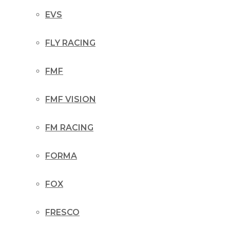
EVS
FLY RACING
FMF
FMF VISION
FM RACING
FORMA
FOX
FRESCO