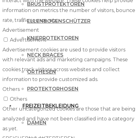
interact with the website. These cookies help provide
BRUSTPROTEKTOREN
information on metrics the number of visitors, bounce
rate, traffic source, etc.
ELLENBOGENSCHÜTZER
Advertisement
KNIEPROTEKTOREN
Advertisement
Advertisement cookies are used to provide visitors
NECK BRACES
with relevant ads and marketing campaigns. These
cookies track visitors across websites and collect
ORTHESEN
information to provide customized ads.
PROTEKTORHOSEN
Others
Others
FREIZEITBEKLEIDUNG
Other uncategorized cookies are those that are being
analyzed and have not been classified into a category
DAMEN
as yet.