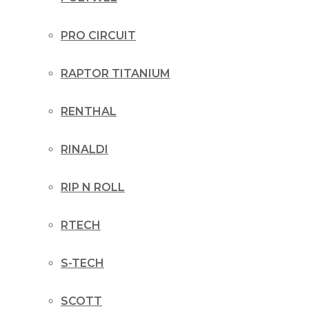
PRO CIRCUIT
RAPTOR TITANIUM
RENTHAL
RINALDI
RIP N ROLL
RTECH
S-TECH
SCOTT