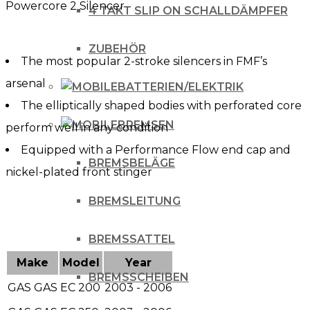
Powercore 2 Silencer
300
4 TAKT SLIP ON SCHALLDÄMPFER
03-
ZUBEHÖR
06
The most popular 2-stroke silencers in FMF’s
Menge
arsenal
BATTERIEN/ELEKTRIK
The elliptically shaped bodies with perforated core
BREMSEN
perform well in any condition
Equipped with a Performance Flow end cap and
BREMSBELÄGE
nickel-plated front stinger
BREMSLEITUNG
BREMSSATTEL
Make
Model
Year
BREMSSCHEIBEN
GAS GAS
EC 200
2003 - 2006