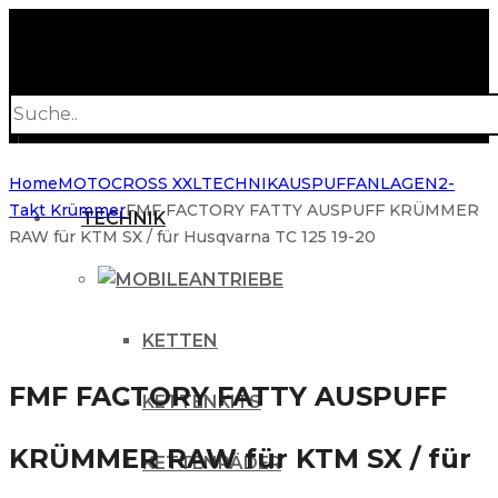
Products
search
Home
MOTOCROSS XXL
TECHNIK
AUSPUFFANLAGEN
2-
Takt Krümmer
FMF FACTORY FATTY AUSPUFF KRÜMMER
TECHNIK
RAW für KTM SX / für Husqvarna TC 125 19-20
ANTRIEBE
KETTEN
FMF FACTORY FATTY AUSPUFF
KETTENKITS
KRÜMMER RAW für KTM SX / für
KETTENRÄDER