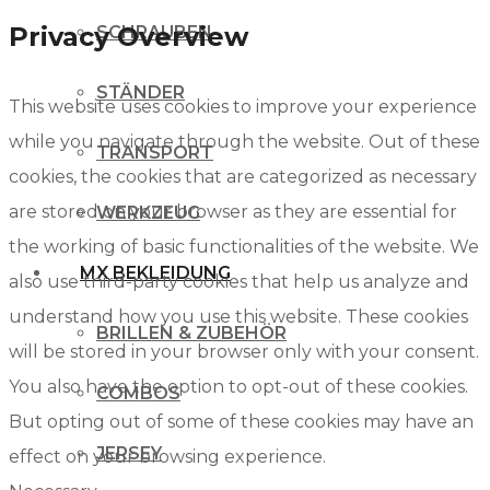
Privacy Overview
SCHRAUBEN
STÄNDER
This website uses cookies to improve your experience
while you navigate through the website. Out of these
TRANSPORT
cookies, the cookies that are categorized as necessary
are stored on your browser as they are essential for
WERKZEUG
the working of basic functionalities of the website. We
MX BEKLEIDUNG
also use third-party cookies that help us analyze and
understand how you use this website. These cookies
BRILLEN & ZUBEHÖR
will be stored in your browser only with your consent.
You also have the option to opt-out of these cookies.
COMBOS
But opting out of some of these cookies may have an
JERSEY
effect on your browsing experience.