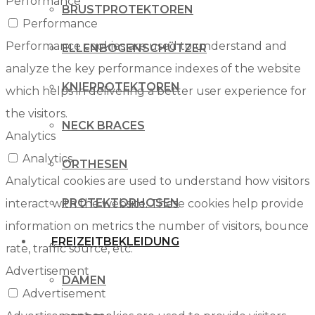
Performance
BRUSTPROTEKTOREN
Performance
Performance cookies are used to understand and
ELLENBOGENSCHÜTZER
analyze the key performance indexes of the website
KNIEPROTEKTOREN
which helps in delivering a better user experience for
the visitors.
NECK BRACES
Analytics
Analytics
ORTHESEN
Analytical cookies are used to understand how visitors
PROTEKTORHOSEN
interact with the website. These cookies help provide
information on metrics the number of visitors, bounce
FREIZEITBEKLEIDUNG
rate, traffic source, etc.
Advertisement
DAMEN
Advertisement