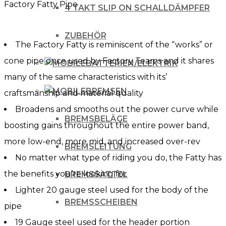
Factory Fatty Pipe
KTM
4 TAKT SLIP ON SCHALLDÄMPFER
SX
ZUBEHÖR
/
The Factory Fatty is reminiscent of the “works” or
für
cone pipe once used by Factory Teams and it shares
BATTERIEN/ELEKTRIK
Husqvarna
many of the same characteristics with its’
TC
BREMSEN
craftsmanship and material quality
125
Broadens and smooths out the power curve while
19-
BREMSBELÄGE
boosting gains throughout the entire power band,
20
more low-end, more mid, and increased over-rev
BREMSLEITUNG
Menge
No matter what type of riding you do, the Fatty has
the benefits you’re looking for
BREMSSATTEL
Lighter 20 gauge steel used for the body of the
BREMSSCHEIBEN
pipe
19 Gauge steel used for the header portion