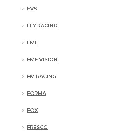
EVS
FLY RACING
FMF
FMF VISION
FM RACING
FORMA
FOX
FRESCO