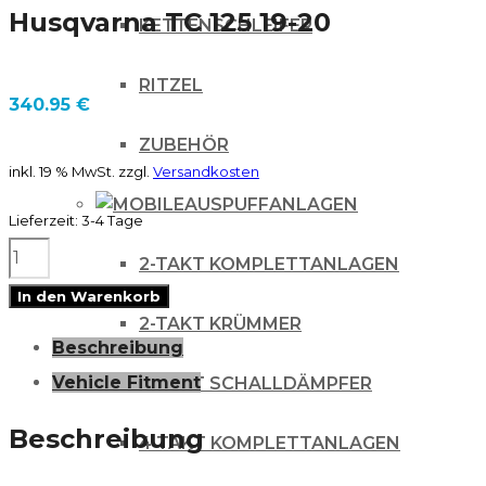
Husqvarna TC 125 19-20
KETTENSCHLEIFER
RITZEL
340.95
€
ZUBEHÖR
inkl. 19 % MwSt.
zzgl.
Versandkosten
AUSPUFFANLAGEN
Lieferzeit:
3-4 Tage
FMF
2-TAKT KOMPLETTANLAGEN
FACTORY
In den Warenkorb
FATTY
2-TAKT KRÜMMER
Beschreibung
AUSPUFF
Vehicle Fitment
2-TAKT SCHALLDÄMPFER
KRÜMMER
RAW
Beschreibung
4 TAKT KOMPLETTANLAGEN
für