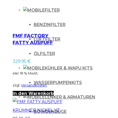
FILTER
BENZINFILTER
FMF FACTORY
LUFTFILTER
FATTY AUSPUFF
KRÜMMER RAW für
ÖLFILTER
KTM SX / für
329.95
€
Husqvarna TC 65 16-
KÜHLER & WAPU KITS
23
inkl. 19 % MwSt.
WASSERPUMPENKITS
zzgl.
Versandkosten
In den Warenkorb
LENKER & ARMATUREN
BOWDENZÜGE