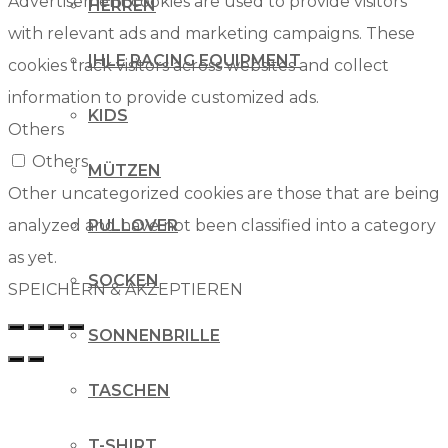
Advertisement cookies are used to provide visitors
HERREN
with relevant ads and marketing campaigns. These
IHLE RACING EQUIPMENT
cookies track visitors across websites and collect
information to provide customized ads.
KIDS
Others
Others
MÜTZEN
Other uncategorized cookies are those that are being
analyzed and have not been classified into a category
PULLOVER
as yet.
SOCKEN
SPEICHERN & AKZEPTIEREN
SONNENBRILLE
TASCHEN
T-SHIRT