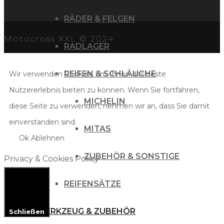
RÄDER & FELGEN
Motocross XXL © 2024
RADLAGER
REIFEN & SCHLÄUCHE
Wir verwenden Cookies, um Ihnen das beste
Nutzererlebnis bieten zu können. Wenn Sie fortfahren,
MICHELIN
diese Seite zu verwenden, nehmen wir an, dass Sie damit
einverstanden sind.
MITAS
Ok
Ablehnen
ZUBEHÖR & SONSTIGE
Privacy & Cookies Policy
REIFENSÄTZE
WERKZEUG & ZUBEHÖR
Schließen