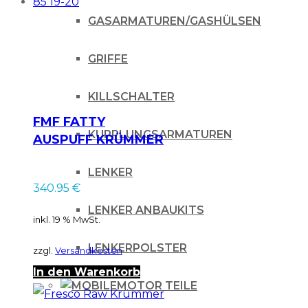
GASARMATUREN/GASHÜLSEN
GRIFFE
KILLSCHALTER
FMF FATTY
KUPPLUNGSARMATUREN
AUSPUFF KRÜMMER
NICKEL YZ 85 19-20
LENKER
340.95
€
LENKER ANBAUKITS
inkl. 19 % MwSt.
LENKERPOLSTER
zzgl.
Versandkosten
In den Warenkorb
MOTOR TEILE