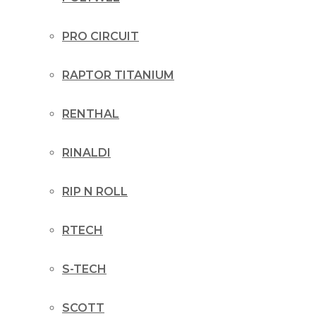
PRO CIRCUIT
RAPTOR TITANIUM
RENTHAL
RINALDI
RIP N ROLL
RTECH
S-TECH
SCOTT