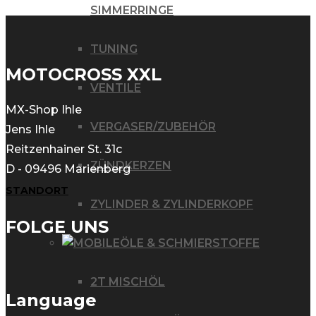
SIMMERRINGE
TUNING
MOTOCROSS XXL
VENTILE
MX-Shop Ihle
VERGASER/ZUBEHÖR
Jens Ihle
Reitzenhainer St. 31c
ZÜNDKERZEN
D - 09496 Marienberg
STANDORT
ZYLINDER & ZYLINDERKOPF
FOLGE UNS
ÖLE & SCHMIERSTOFFE
2T MISCHÖL
Language