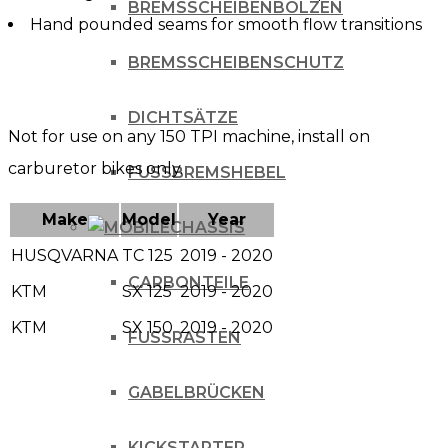
BREMSSCHEIBENBOLZEN
Hand pounded seams for smooth flow transitions
BREMSSCHEIBENSCHUTZ
DICHTSÄTZE
Not for use on any 150 TPI machine, install on
carburetor bikes only.
FUSSBREMSHEBEL
Make
Model
Year
CHASSIS
HUSQVARNA
TC 125
2019 - 2020
CARBONTEILE
KTM
SX 125
2019 - 2020
KTM
SX 150
2019 - 2020
FUSSRASTEN
GABELBRÜCKEN
KICKSTARTER