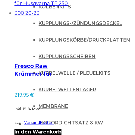
KOLBENKITS
KUPPLUNGS-/ZÜNDUNGSDECKEL
KUPPLUNGSKÖRBE/DRUCKPLATTEN
KUPPLUNGSSCHEIBEN
Fresco Raw
KURBELWELLE / PLEUELKITS
Krümmer für
Husqvarna TE 250
300 20-23
KURBELWELLENLAGER
219.95
€
MEMBRANE
inkl. 19 % MwSt.
MOTORDICHTSATZ & KW-
zzgl.
Versandkosten
In den Warenkorb