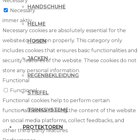
Necessary
HANDSCHUHE
Necessary
immer aktiv
HELME
Necessary cookies are absolutely essential for the
website to function properly. This category only
HOSEN
includes cookies that ensures basic functionalities and
JACKEN
security features of the website. These cookies do not
store any personal information.
REGENBEKLEIDUNG
Functional
Functional
STIEFEL
Functional cookies help to perform certain
TRINKSYSTEME
functionalities like sharing the content of the website
on social media platforms, collect feedbacks, and
PROTEKTOREN
other third-party features.