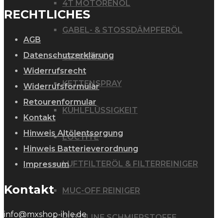
4T MOTORENÖL
RECHTLICHES
GABEL- & STOSSDÄMPFERÖL
AGB
Datenschutzerklärung
GETRIEBEÖL
Widerrufsrecht
KETTENSPRAY
Widerrufsformular
Retourenformular
KÜHLFLÜSSIGKEIT
Kontakt
Hinweis Altölentsorgung
LOCTITE
Hinweis Batterieverordnung
LUFTFILTERÖL & FILTERREINIGER
Impressum
Kontakt
MUC-OFF REINIGER
info@mxshop-ihle.de
PUTOLINE SCHMIERSTOFFE