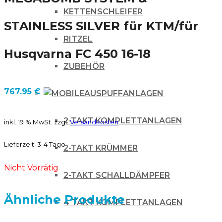
KETTENSCHLEIFER
STAINLESS SILVER für KTM/für
RITZEL
Husqvarna FC 450 16-18
ZUBEHÖR
767.95
€
AUSPUFFANLAGEN
2-TAKT KOMPLETTANLAGEN
inkl. 19 % MwSt.
zzgl.
Versandkosten
Lieferzeit:
3-4 Tage
2-TAKT KRÜMMER
Nicht Vorrätig
2-TAKT SCHALLDÄMPFER
Ähnliche Produkte
4 TAKT KOMPLETTANLAGEN