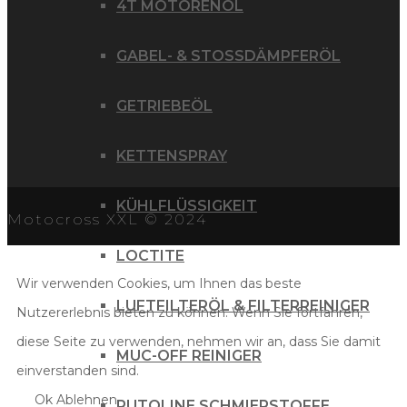
4T MOTORENÖL
GABEL- & STOSSDÄMPFERÖL
GETRIEBEÖL
KETTENSPRAY
KÜHLFLÜSSIGKEIT
Motocross XXL © 2024
LOCTITE
Wir verwenden Cookies, um Ihnen das beste
LUFTFILTERÖL & FILTERREINIGER
Nutzererlebnis bieten zu können. Wenn Sie fortfahren,
diese Seite zu verwenden, nehmen wir an, dass Sie damit
MUC-OFF REINIGER
einverstanden sind.
Ok
Ablehnen
PUTOLINE SCHMIERSTOFFE