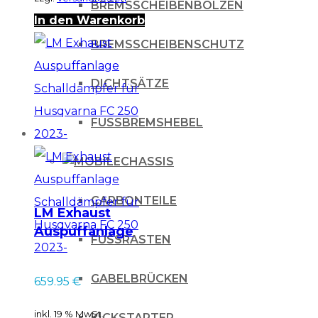
BREMSSCHEIBENBOLZEN
In den Warenkorb
BREMSSCHEIBENSCHUTZ
DICHTSÄTZE
FUSSBREMSHEBEL
CHASSIS
CARBONTEILE
LM Exhaust
Auspuffanlage
FUSSRASTEN
Schalldämpfer für
Husqvarna FC 250
GABELBRÜCKEN
659.95
€
2023-
inkl. 19 % MwSt.
KICKSTARTER