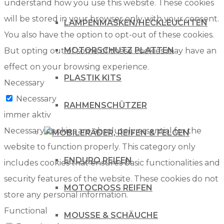
understand how you use this website. These cookies
will be stored in your browser only with your consent.
LAMPENMASKEN/HECKLEUCHTEN
You also have the option to opt-out of these cookies.
MOTORSCHUTZ PLATTEN
But opting out of some of these cookies may have an
effect on your browsing experience.
PLASTIK KITS
Necessary
Necessary
RAHMENSCHÜTZER
immer aktiv
Necessary cookies are absolutely essential for the
RÄDER, REIFEN & FELGEN
website to function properly. This category only
ENDURO REIFEN
includes cookies that ensures basic functionalities and
security features of the website. These cookies do not
MOTOCROSS REIFEN
store any personal information.
Functional
MOUSSE & SCHÄUCHE