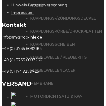
Hinweis Batterieverordnung
KOLBENKITS
Impressum
KUPPLUNGS-/ZÜNDUNGSDECKEL
Kontakt
KUPPLUNGSKÖRBE/DRUCKPLATTEN
info@mxshop-ihle.de
KUPPLUNGSSCHEIBEN
+49 (0) 3735 6092184
KURBELWELLE / PLEUELKITS
+49 (0) 3735 6607266
KURBELWELLENLAGER
+49 (0) 174 9279725
VERSAND
MEMBRANE
MOTORDICHTSATZ & KW-