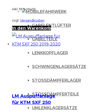
inkl. 19 % MwSt.
FAHRWERK
zzgl.
Versandkosten
GABELENTLÜFTER
In den Warenkorb
GABELTEILE
LENKKOPFLAGER
SCHWINGENLAGERSÄTZE
STOSSDÄMPFERLAGER
STOSSDÄMPFERTEILE
LM Auspuffanlage
für KTM SXF 250
UMLENKLAGERSÄTZE
2019-2020