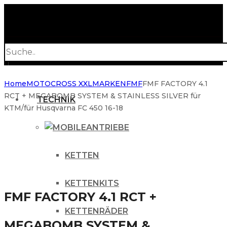
Products
search
Home
MOTOCROSS XXL
MARKEN
FMF
FMF FACTORY 4.1
RCT + MEGABOMB SYSTEM & STAINLESS SILVER für
TECHNIK
KTM/für Husqvarna FC 450 16-18
ANTRIEBE
KETTEN
KETTENKITS
FMF FACTORY 4.1 RCT +
KETTENRÄDER
MEGABOMB SYSTEM &