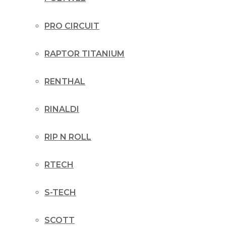
PRO CIRCUIT
RAPTOR TITANIUM
RENTHAL
RINALDI
RIP N ROLL
RTECH
S-TECH
SCOTT