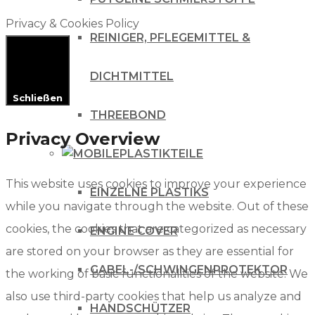
Privacy & Cookies Policy
REINIGER, PFLEGEMITTEL &
DICHTMITTEL
Schließen
THREEBOND
Privacy Overview
PLASTIKTEILE
This website uses cookies to improve your experience
EINZELNE PLASTIKS
while you navigate through the website. Out of these
cookies, the cookies that are categorized as necessary
ENGINE COVER
are stored on your browser as they are essential for
GABEL-/SCHWINGENPROTEKTOR
the working of basic functionalities of the website. We
also use third-party cookies that help us analyze and
HANDSCHÜTZER