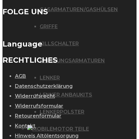
GASARMATUREN/GASHÜLSEN
FOLGE UNS
GRIFFE
Language
KILLSCHALTER
RECHTLICHES
KUPPLUNGSARMATUREN
AGB
LENKER
Datenschutzerklärung
LENKER ANBAUKITS
Widerrufsrecht
Widerrufsformular
LENKERPOLSTER
Retourenformular
Kontakt
MOTOR TEILE
Hinweis Altölentsorgung