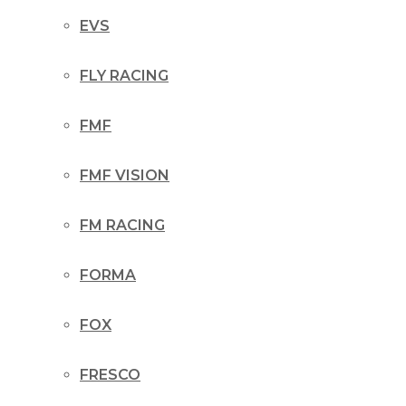
EVS
FLY RACING
FMF
FMF VISION
FM RACING
FORMA
FOX
FRESCO