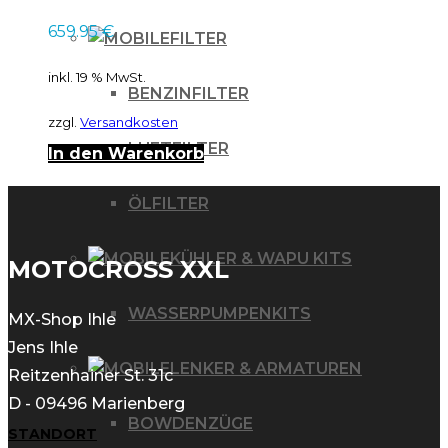
659.95
€
FILTER
inkl. 19 % MwSt.
BENZINFILTER
zzgl.
Versandkosten
LUFTFILTER
In den Warenkorb
ÖLFILTER
KÜHLER & WAPU KITS
MOTOCROSS XXL
WASSERPUMPENKITS
MX-Shop Ihle
Jens Ihle
LENKER & ARMATUREN
Reitzenhainer St. 31c
D - 09496 Marienberg
BOWDENZÜGE
STANDORT