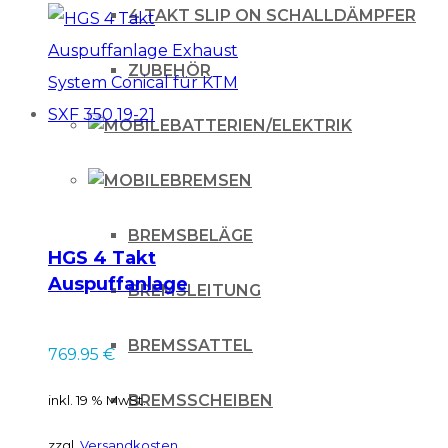
4 TAKT SLIP ON SCHALLDÄMPFER
ZUBEHÖR
BATTERIEN/ELEKTRIK
BREMSEN
BREMSBELÄGE
HGS 4 Takt
Auspuffanlage
BREMSLEITUNG
Exhaust System
Conical für KTM SXF
BREMSSATTEL
769.95
€
350 19-21
BREMSSCHEIBEN
inkl. 19 % MwSt.
zzgl.
Versandkosten