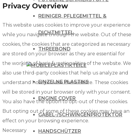
Privacy Overview
REINIGER, PFLEGEMITTEL &
This website uses cookies to improve your experience
DICHTMITTEL
while you navigate through the website. Out of these
cookies, the cookies that are categorized as necessary
THREEBOND
are stored on your browser as they are essential for
the working of basic functionalities of the website. We
PLASTIKTEILE
also use third-party cookies that help us analyze and
EINZELNE PLASTIKS
understand how you use this website. These cookies
will be stored in your browser only with your consent.
ENGINE COVER
You also have the option to opt-out of these cookies.
But opting out of some of these cookies may have an
GABEL-/SCHWINGENPROTEKTOR
effect on your browsing experience.
Necessary
HANDSCHÜTZER