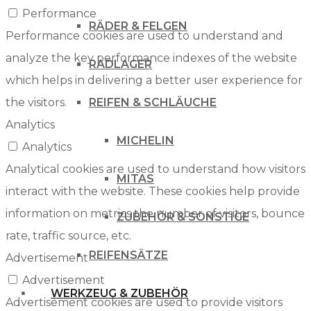
Performance
RÄDER & FELGEN
Performance cookies are used to understand and
analyze the key performance indexes of the website
RADLAGER
which helps in delivering a better user experience for
the visitors.
REIFEN & SCHLÄUCHE
Analytics
MICHELIN
Analytics
Analytical cookies are used to understand how visitors
MITAS
interact with the website. These cookies help provide
information on metrics the number of visitors, bounce
ZUBEHÖR & SONSTIGE
rate, traffic source, etc.
REIFENSÄTZE
Advertisement
Advertisement
WERKZEUG & ZUBEHÖR
Advertisement cookies are used to provide visitors