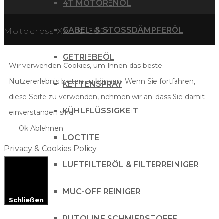
4T MOTORENÖL
GABEL- & STOSSDÄMPFERÖL
Motocross XXL © 2024
GETRIEBEÖL
Wir verwenden Cookies, um Ihnen das beste
Nutzererlebnis bieten zu können. Wenn Sie fortfahren,
KETTENSPRAY
diese Seite zu verwenden, nehmen wir an, dass Sie damit
KÜHLFLÜSSIGKEIT
einverstanden sind.
Ok
Ablehnen
LOCTITE
Privacy & Cookies Policy
LUFTFILTERÖL & FILTERREINIGER
MUC-OFF REINIGER
Schließen
PUTOLINE SCHMIERSTOFFE