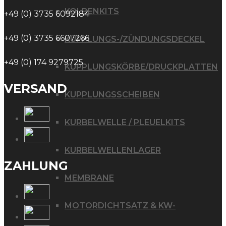
KOLBENKITS
+49 (0) 3735 6092184
+49 (0) 3735 6607266
KUPPLUNGS-/ZÜNDUNGSDECKEL
+49 (0) 174 9279725
KUPPLUNGSKÖRBE/DRUCKPLATTEN
VERSAND
KUPPLUNGSSCHEIBEN
KURBELWELLE / PLEUELKITS
KURBELWELLENLAGER
ZAHLUNG
MEMBRANE
MOTORDICHTSATZ & KW-