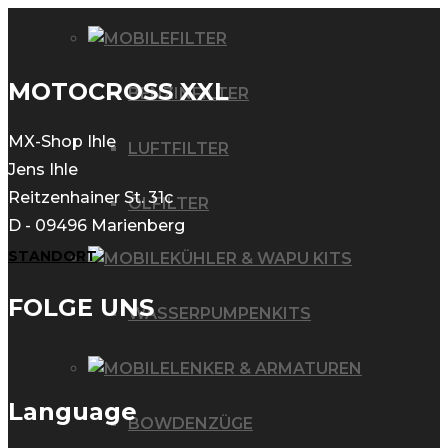
FILTER
MOTOCROSS XXL
BENZINFILTER
MX-Shop Ihle
LUFTFILTER
Jens Ihle
Reitzenhainer St. 31c
ÖLFILTER
D - 09496 Marienberg
STANDORT
KÜHLER & WAPU KITS
FOLGE UNS
WASSERPUMPENKITS
LENKER & ARMATUREN
Language
BOWDENZÜGE