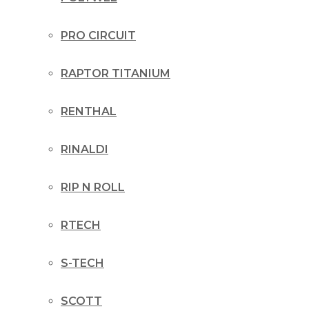
PRO CIRCUIT
RAPTOR TITANIUM
RENTHAL
RINALDI
RIP N ROLL
RTECH
S-TECH
SCOTT