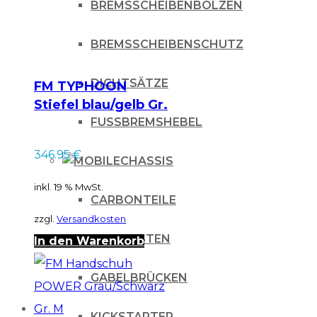
BREMSSCHEIBENBOLZEN
BREMSSCHEIBENSCHUTZ
DICHTSÄTZE
FM TYPHOON
Stiefel blau/gelb Gr.
44
FUSSBREMSHEBEL
346.95
€
CHASSIS
inkl. 19 % MwSt.
CARBONTEILE
zzgl.
Versandkosten
FUSSRASTEN
In den Warenkorb
GABELBRÜCKEN
KICKSTARTER