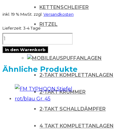
KETTENSCHLEIFER
inkl. 19 % MwSt.
zzgl.
Versandkosten
RITZEL
Lieferzeit:
3-4 Tage
FM
ZUBEHÖR
Nackenrolle
In den Warenkorb
RUSH
AUSPUFFANLAGEN
mit
Ähnliche Produkte
2-TAKT KOMPLETTANLAGEN
Brustgurt
KIDS
2-TAKT KRÜMMER
Menge
2-TAKT SCHALLDÄMPFER
4 TAKT KOMPLETTANLAGEN