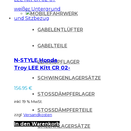
FAHRWERK
GABELENTLÜFTER
GABELTEILE
N-STYLE Honda
LENKKOPFLAGER
Troy LEE Kitt CR 02-
07 weißer
SCHWINGENLAGERSÄTZE
Untergrund und
156.95
€
Sitzbezug
STOSSDÄMPFERLAGER
inkl. 19 % MwSt.
STOSSDÄMPFERTEILE
zzgl.
Versandkosten
In den Warenkorb
UMLENKLAGERSÄTZE