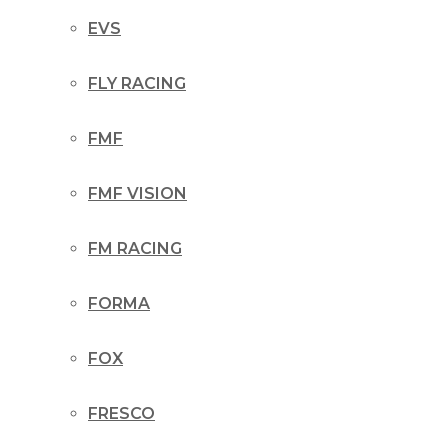
EVS
FLY RACING
FMF
FMF VISION
FM RACING
FORMA
FOX
FRESCO