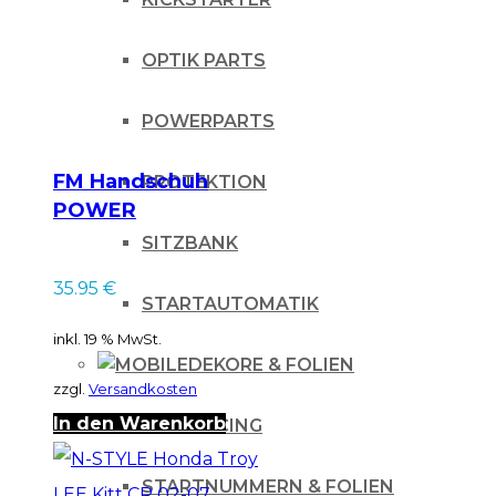
OPTIK PARTS
POWERPARTS
FM Handschuh
PROTEKTION
POWER
Grau/Schwarz Gr. M
SITZBANK
35.95
€
STARTAUTOMATIK
inkl. 19 % MwSt.
DEKORE & FOLIEN
zzgl.
Versandkosten
In den Warenkorb
IHLE-RACING
STARTNUMMERN & FOLIEN