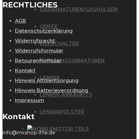
RECHTLICHES
GASARMATUREN/GASHÜLSEN
AGB
GRIFFE
Datenschutzerklärung
Widerrufsrecht
KILLSCHALTER
Widerrufsformular
Retourenformular
KUPPLUNGSARMATUREN
Kontakt
LENKER
Hinweis Altölentsorgung
Hinweis Batterieverordnung
LENKER ANBAUKITS
Impressum
LENKERPOLSTER
Kontakt
MOTOR TEILE
info@mxshop-ihle.de