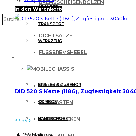
BREMSSCHEIBENBOLZEN
STÄNDER
In den Warenkorb
search
BREMSSCHEIBENSCHUTZ
TRANSPORT
DICHTSÄTZE
WERKZEUG
FUSSBREMSHEBEL
MX BEKLEIDUNG
CHASSIS
BRILLEN & ZUBEHÖR
CARBONTEILE
DID 520 S Kette (118G), Zugfestigkeit 30
COMBOS
FUSSRASTEN
HANDSCHUHE
GABELBRÜCKEN
33.95
€
inkl. 19 % MwSt.
HELME
KICKSTARTER