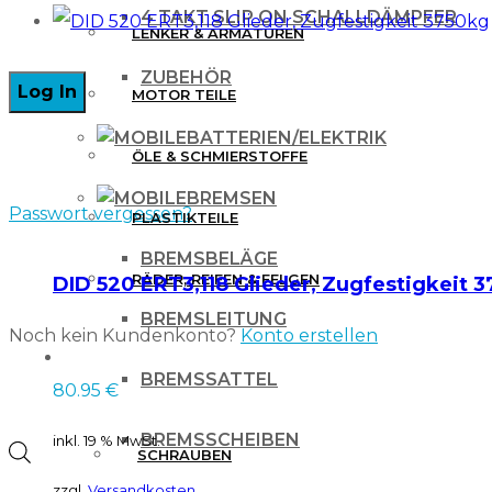
4 TAKT SLIP ON SCHALLDÄMPFER
LENKER & ARMATUREN
ZUBEHÖR
MOTOR TEILE
BATTERIEN/ELEKTRIK
ÖLE & SCHMIERSTOFFE
BREMSEN
Passwort vergessen?
PLASTIKTEILE
BREMSBELÄGE
RÄDER, REIFEN & FELGEN
DID 520 ERT3,118 Glieder, Zugfestigkeit 
BREMSLEITUNG
Noch kein Kundenkonto?
Konto erstellen
WERKZEUG & ZUBEHÖR
BREMSSATTEL
80.95
€
BREMSSCHEIBEN
inkl. 19 % MwSt.
Products
SCHRAUBEN
zzgl.
Versandkosten