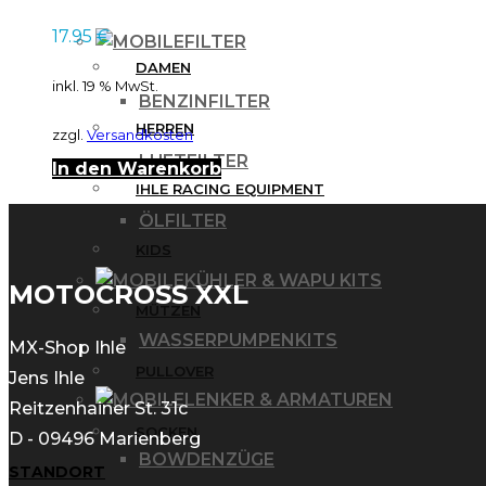
17.95
€
FILTER
DAMEN
inkl. 19 % MwSt.
BENZINFILTER
HERREN
zzgl.
Versandkosten
LUFTFILTER
In den Warenkorb
IHLE RACING EQUIPMENT
ÖLFILTER
KIDS
KÜHLER & WAPU KITS
MOTOCROSS XXL
MÜTZEN
WASSERPUMPENKITS
MX-Shop Ihle
PULLOVER
Jens Ihle
LENKER & ARMATUREN
Reitzenhainer St. 31c
SOCKEN
D - 09496 Marienberg
BOWDENZÜGE
STANDORT