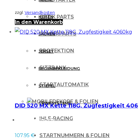
zzgl.
Versandkosten
OPTIK PARTS
HOSEN
In den Warenkorb
POWERPARTS
JACKEN
PROTEKTION
JERSEY
SITZBANK
REGENBEKLEIDUNG
STARTAUTOMATIK
STIEFEL
DEKORE & FOLIEN
TRINKSYSTEME
DID 520 MX Kette 118G, Zugfestigkeit 40
IHLE-RACING
PROTEKTOREN
107.95
€
STARTNUMMERN & FOLIEN