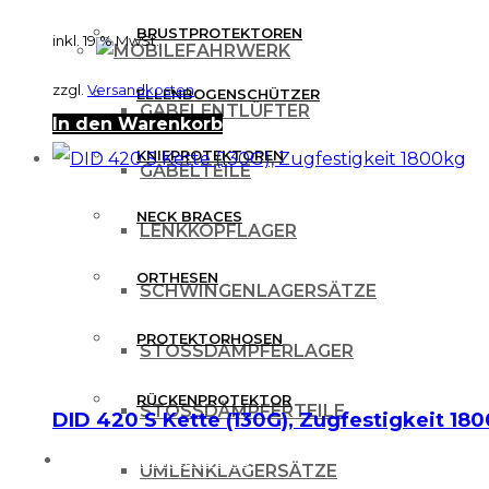
BRUSTPROTEKTOREN
inkl. 19 % MwSt.
FAHRWERK
zzgl.
Versandkosten
ELLENBOGENSCHÜTZER
GABELENTLÜFTER
In den Warenkorb
KNIEPROTEKTOREN
GABELTEILE
NECK BRACES
LENKKOPFLAGER
ORTHESEN
SCHWINGENLAGERSÄTZE
PROTEKTORHOSEN
STOSSDÄMPFERLAGER
RÜCKENPROTEKTOR
STOSSDÄMPFERTEILE
DID 420 S Kette (130G), Zugfestigkeit 18
FREIZEITBEKLEIDUNG
UMLENKLAGERSÄTZE