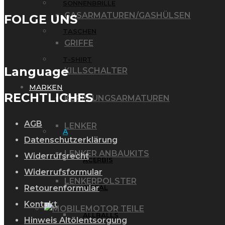
SONNENBRILLE
GASARMATUREN/GASHÜLSEN
FOLGE UNS
TASCHEN
GRIFFE
T-SHIRT
Language
KILLSCHALTER
MARKEN
RECHTLICHES
KUPPLUNGSARMATUREN
AGB
LENKER
A
Datenschutzerklärung
LENKER ANBAUKITS
Widerrufsrecht
ACERBIS
Widerrufsformular
LENKERPOLSTER
Retourenformular
AIRSAL
Kontakt
MOTOR TEILE
ALLBALLS
Hinweis Altölentsorgung