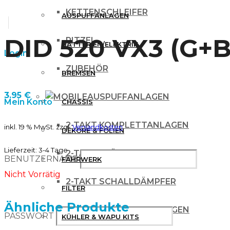
KETTENSCHLEIFER
AUSPUFFANLAGEN
DID 520 VX3 (G+B
RITZEL
BATTERIEN/ELEKTRIK
Login
ZUBEHÖR
BREMSEN
3.95
€
AUSPUFFANLAGEN
Mein Konto
CHASSIS
2-TAKT KOMPLETTANLAGEN
inkl. 19 % MwSt.
zzgl.
Versandkosten
DEKORE & FOLIEN
Lieferzeit:
3-4 Tage
2-TAKT KRÜMMER
BENUTZERNAME
FAHRWERK
Nicht Vorrätig
2-TAKT SCHALLDÄMPFER
FILTER
Ähnliche Produkte
4 TAKT KOMPLETTANLAGEN
PASSWORT
KÜHLER & WAPU KITS