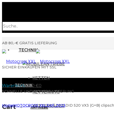
Products
search
AB 80,-€ GRATIS LIEFERUNG
TECHNIK
ANTRIEBE
SICHER EINKAUFEN MIT SSL
KETTEN
TECHNIK
Warenkorb
0.00
€
0
SCHNELLE UND SICHERE LIEFERUNG
KETTENKITS
Cart
Home
MOTOCROSS XXL
ZAP_2023
DID 520 VX3 (G+B) clipsch
KETTENRÄDER
ANTRIEBE