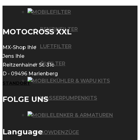
FILTER
BENZINFILTER
MOTOCROSS XXL
LUFTFILTER
MX-Shop Ihle
Jens Ihle
ÖLFILTER
Reitzenhainer St. 31c
D - 09496 Marienberg
KÜHLER & WAPU KITS
STANDORT
FOLGE UNS
WASSERPUMPENKITS
LENKER & ARMATUREN
Language
BOWDENZÜGE