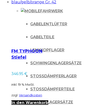
FAHRWERK
GABELENTLÜFTER
GABELTEILE
LENKKOPFLAGER
FM TYPHOON
Stiefel
blau/gelb/orange Gr.
SCHWINGENLAGERSÄTZE
42
346.95
€
STOSSDÄMPFERLAGER
inkl. 19 % MwSt.
STOSSDÄMPFERTEILE
zzgl.
Versandkosten
UMLENKLAGERSÄTZE
In den Warenkorb