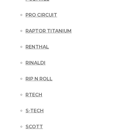
PRO CIRCUIT
RAPTOR TITANIUM
RENTHAL
RINALDI
RIP N ROLL
RTECH
S-TECH
SCOTT