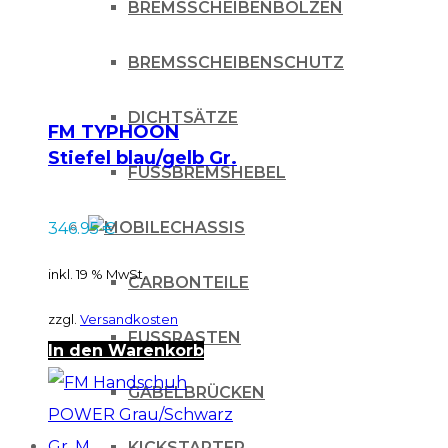
BREMSSCHEIBENBOLZEN
BREMSSCHEIBENSCHUTZ
DICHTSÄTZE
FM TYPHOON
Stiefel blau/gelb Gr.
FUSSBREMSHEBEL
44
CHASSIS
346.95
€
inkl. 19 % MwSt.
CARBONTEILE
zzgl.
Versandkosten
FUSSRASTEN
In den Warenkorb
GABELBRÜCKEN
KICKSTARTER