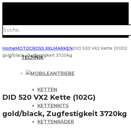
Products
search
Home
MOTOCROSS XXL
MARKEN
DID 520 VX2 Kette (102G)
gold/black, Zugfestigkeit 3720kg
TECHNIK
ANTRIEBE
KETTEN
DID 520 VX2 Kette (102G)
KETTENKITS
gold/black, Zugfestigkeit 3720kg
KETTENRÄDER