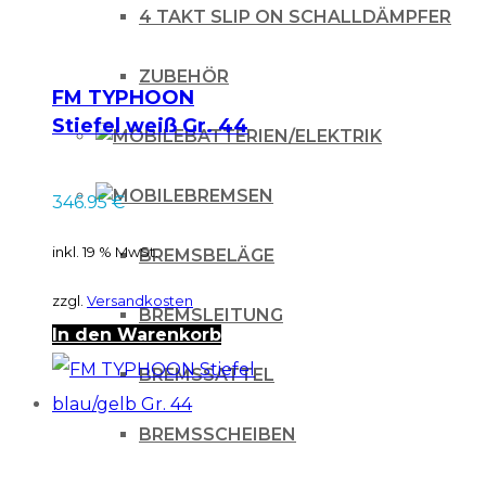
4 TAKT SLIP ON SCHALLDÄMPFER
ZUBEHÖR
FM TYPHOON
Stiefel weiß Gr. 44
BATTERIEN/ELEKTRIK
BREMSEN
346.95
€
inkl. 19 % MwSt.
BREMSBELÄGE
zzgl.
Versandkosten
BREMSLEITUNG
In den Warenkorb
BREMSSATTEL
BREMSSCHEIBEN