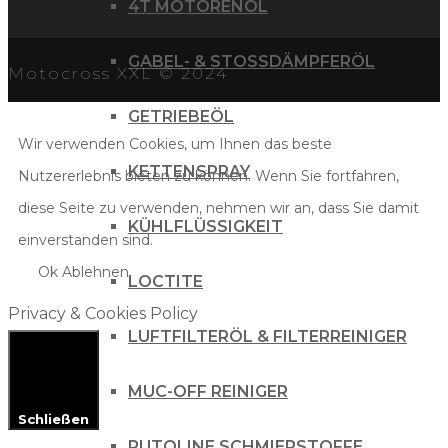
4T MOTORENÖL
GABEL- & STOSSDÄMPFERÖL
Motocross XXL © 2024
GETRIEBEÖL
Wir verwenden Cookies, um Ihnen das beste
KETTENSPRAY
Nutzererlebnis bieten zu können. Wenn Sie fortfahren,
diese Seite zu verwenden, nehmen wir an, dass Sie damit
KÜHLFLÜSSIGKEIT
einverstanden sind.
Ok
Ablehnen
LOCTITE
Privacy & Cookies Policy
LUFTFILTERÖL & FILTERREINIGER
MUC-OFF REINIGER
Schließen
PUTOLINE SCHMIERSTOFFE