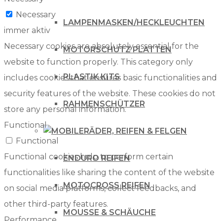
Necessary
LAMPENMASKEN/HECKLEUCHTEN
immer aktiv
Necessary cookies are absolutely essential for the
MOTORSCHUTZ PLATTEN
website to function properly. This category only
PLASTIK KITS
includes cookies that ensures basic functionalities and
security features of the website. These cookies do not
RAHMENSCHÜTZER
store any personal information.
Functional
RÄDER, REIFEN & FELGEN
Functional
Functional cookies help to perform certain
ENDURO REIFEN
functionalities like sharing the content of the website
MOTOCROSS REIFEN
on social media platforms, collect feedbacks, and
other third-party features.
MOUSSE & SCHÄUCHE
Performance