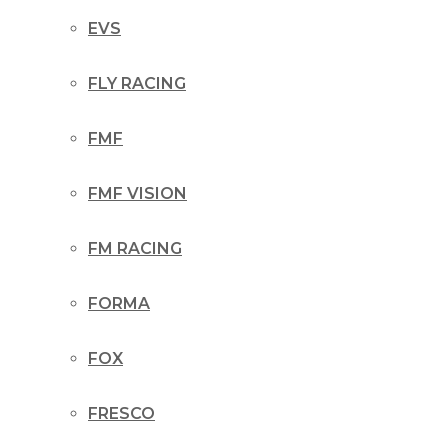
EVS
FLY RACING
FMF
FMF VISION
FM RACING
FORMA
FOX
FRESCO