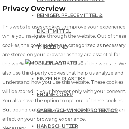
Privacy Overview
REINIGER, PFLEGEMITTEL &
This website uses cookies to improve your experience
DICHTMITTEL
while you navigate through the website. Out of these
cookies, the cookies that are categorized as necessary
THREEBOND
are stored on your browser as they are essential for
PLASTIKTEILE
the working of basic functionalities of the website. We
also use third-party cookies that help us analyze and
EINZELNE PLASTIKS
understand how you use this website. These cookies
will be stored in your browser only with your consent.
ENGINE COVER
You also have the option to opt-out of these cookies.
But opting out of some of these cookies may have an
GABEL-/SCHWINGENPROTEKTOR
effect on your browsing experience.
HANDSCHÜTZER
Necessary