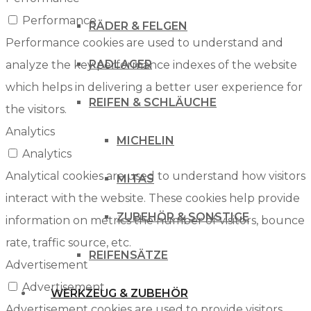
Performance
RÄDER & FELGEN
Performance cookies are used to understand and
RADLAGER
analyze the key performance indexes of the website
which helps in delivering a better user experience for
REIFEN & SCHLÄUCHE
the visitors.
Analytics
MICHELIN
Analytics
Analytical cookies are used to understand how visitors
MITAS
interact with the website. These cookies help provide
ZUBEHÖR & SONSTIGE
information on metrics the number of visitors, bounce
rate, traffic source, etc.
REIFENSÄTZE
Advertisement
Advertisement
WERKZEUG & ZUBEHÖR
Advertisement cookies are used to provide visitors