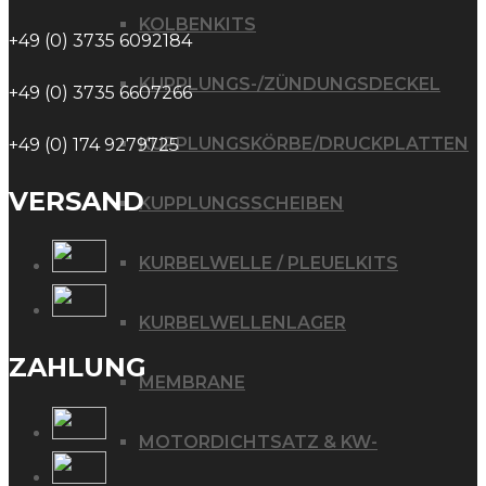
KOLBENKITS
+49 (0) 3735 6092184
KUPPLUNGS-/ZÜNDUNGSDECKEL
+49 (0) 3735 6607266
KUPPLUNGSKÖRBE/DRUCKPLATTEN
+49 (0) 174 9279725
VERSAND
KUPPLUNGSSCHEIBEN
KURBELWELLE / PLEUELKITS
KURBELWELLENLAGER
ZAHLUNG
MEMBRANE
MOTORDICHTSATZ & KW-