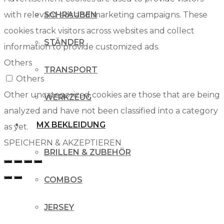
with relevant ads and marketing campaigns. These
SCHRAUBEN
cookies track visitors across websites and collect
STÄNDER
information to provide customized ads.
Others
TRANSPORT
Others
Other uncategorized cookies are those that are being
WERKZEUG
analyzed and have not been classified into a category
MX BEKLEIDUNG
as yet.
SPEICHERN & AKZEPTIEREN
BRILLEN & ZUBEHÖR
COMBOS
JERSEY