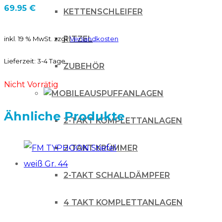
69.95
€
KETTENSCHLEIFER
RITZEL
inkl. 19 % MwSt.
zzgl.
Versandkosten
Lieferzeit:
3-4 Tage
ZUBEHÖR
Nicht Vorrätig
AUSPUFFANLAGEN
Ähnliche Produkte
2-TAKT KOMPLETTANLAGEN
2-TAKT KRÜMMER
2-TAKT SCHALLDÄMPFER
4 TAKT KOMPLETTANLAGEN