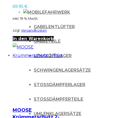
69.95
€
FAHRWERK
inkl. 19 % MwSt.
GABELENTLÜFTER
zzgl.
Versandkosten
In den Warenkorb
GABELTEILE
LENKKOPFLAGER
SCHWINGENLAGERSÄTZE
STOSSDÄMPFERLAGER
STOSSDÄMPFERTEILE
MOOSE
UMLENKLAGERSÄTZE
Krümmerschutz 2-