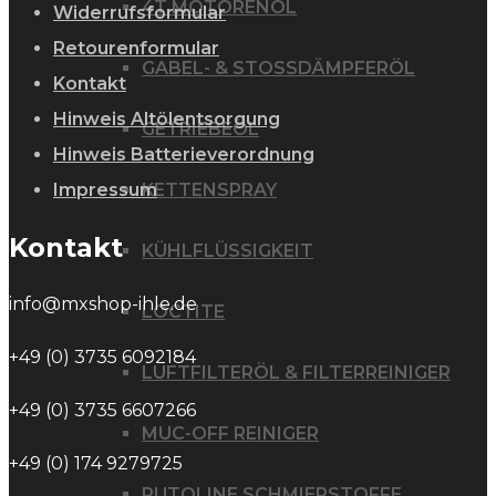
4T MOTORENÖL
Widerrufsformular
Retourenformular
GABEL- & STOSSDÄMPFERÖL
Kontakt
Hinweis Altölentsorgung
GETRIEBEÖL
Hinweis Batterieverordnung
Impressum
KETTENSPRAY
Kontakt
KÜHLFLÜSSIGKEIT
info@mxshop-ihle.de
LOCTITE
+49 (0) 3735 6092184
LUFTFILTERÖL & FILTERREINIGER
+49 (0) 3735 6607266
MUC-OFF REINIGER
+49 (0) 174 9279725
PUTOLINE SCHMIERSTOFFE