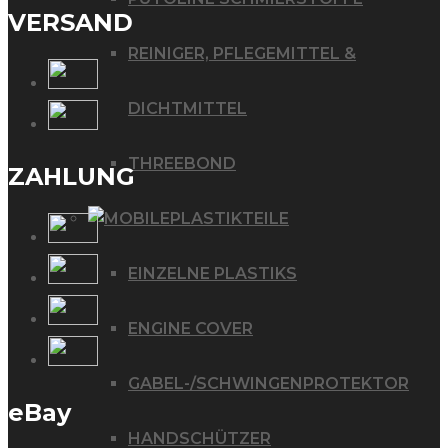
VERSAND
REINIGER, PFLEGEMITTEL &
DICHTMITTEL
THREEBOND
ZAHLUNG
PLASTIKTEILE
EINZELNE PLASTIKS
ENGINE COVER
GABEL-/SCHWINGENPROTEKTOR
eBay
HANDSCHÜTZER