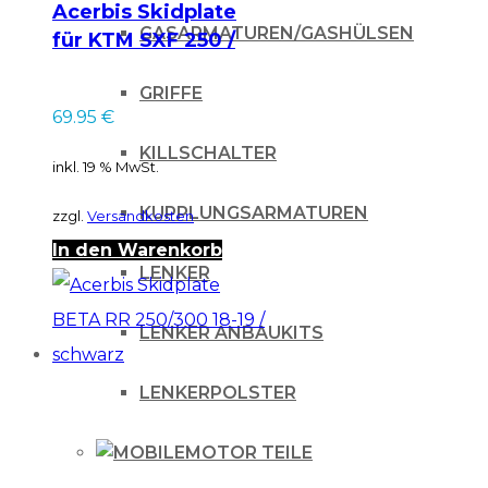
Acerbis Skidplate
GASARMATUREN/GASHÜLSEN
für KTM SXF 250 /
350 16-18 / schwarz
GRIFFE
69.95
€
KILLSCHALTER
inkl. 19 % MwSt.
KUPPLUNGSARMATUREN
zzgl.
Versandkosten
In den Warenkorb
LENKER
LENKER ANBAUKITS
LENKERPOLSTER
MOTOR TEILE