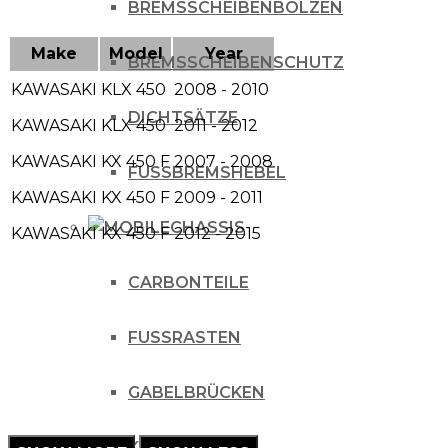
BREMSSCHEIBENBOLZEN
Make
Model
Year
BREMSSCHEIBENSCHUTZ
KAWASAKI
KLX 450
2008 - 2010
DICHTSÄTZE
KAWASAKI
KLX 450
2011 - 2012
KAWASAKI
KX 450 F
2007 - 2008
FUSSBREMSHEBEL
KAWASAKI
KX 450 F
2009 - 2011
CHASSIS
KAWASAKI
KX 450 F
2012 - 2015
CARBONTEILE
FUSSRASTEN
GABELBRÜCKEN
KICKSTARTER