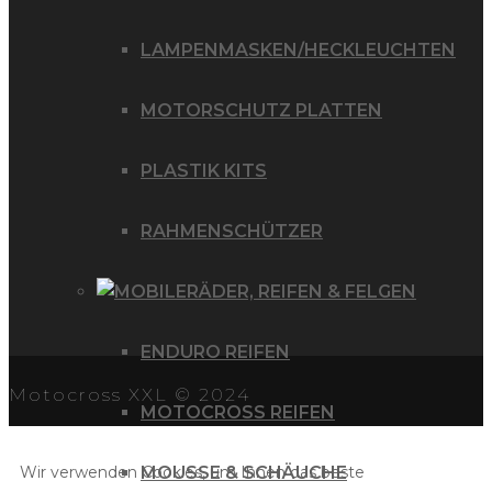
LAMPENMASKEN/HECKLEUCHTEN
MOTORSCHUTZ PLATTEN
PLASTIK KITS
RAHMENSCHÜTZER
RÄDER, REIFEN & FELGEN
ENDURO REIFEN
Motocross XXL © 2024
MOTOCROSS REIFEN
Wir verwenden Cookies, um Ihnen das beste
MOUSSE & SCHÄUCHE