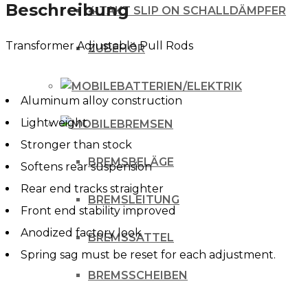
Beschreibung
4 TAKT SLIP ON SCHALLDÄMPFER
Transformer Adjustable Pull Rods
ZUBEHÖR
BATTERIEN/ELEKTRIK
Aluminum alloy construction
Lightweight
BREMSEN
Stronger than stock
BREMSBELÄGE
Softens rear suspension
Rear end tracks straighter
BREMSLEITUNG
Front end stability improved
Anodized factory look
BREMSSATTEL
Spring sag must be reset for each adjustment.
BREMSSCHEIBEN