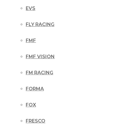
EVS
FLY RACING
FMF
FMF VISION
FM RACING
FORMA
FOX
FRESCO