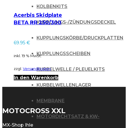
KOLBENKITS
Acerbis Skidplate
KUPPLUNGS-/ZÜNDUNGSDECKEL
BETA RR 250/300
18-19 / schwarz
KUPPLUNGSKÖRBE/DRUCKPLATTEN
69.95
€
KUPPLUNGSSCHEIBEN
inkl. 19 % MwSt.
zzgl.
Versandkosten
KURBELWELLE / PLEUELKITS
In den Warenkorb
KURBELWELLENLAGER
MEMBRANE
MOTOCROSS XXL
MOTORDICHTSATZ & KW-
MX-Shop Ihle