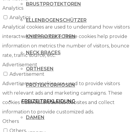
BRUSTPROTEKTOREN
Analytics
Analytics
ELLENBOGENSCHÜTZER
Analytical cookies are used to understand how visitors
interact with the website. These cookies help provide
KNIEPROTEKTOREN
information on metrics the number of visitors, bounce
NECK BRACES
rate, traffic source, etc.
Advertisement
ORTHESEN
Advertisement
Advertisement cookies are used to provide visitors
PROTEKTORHOSEN
with relevant ads and marketing campaigns. These
FREIZEITBEKLEIDUNG
cookies track visitors across websites and collect
information to provide customized ads.
DAMEN
Others
Others