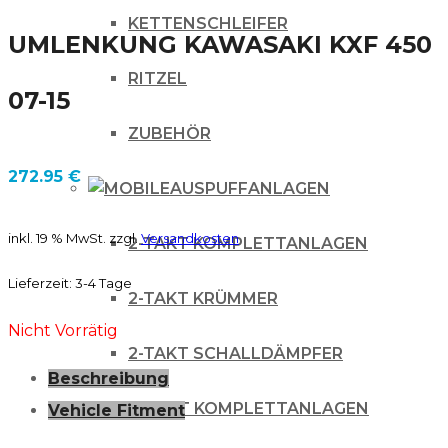
KETTENSCHLEIFER
UMLENKUNG KAWASAKI KXF 450
RITZEL
07-15
ZUBEHÖR
272.95
€
AUSPUFFANLAGEN
inkl. 19 % MwSt.
zzgl.
Versandkosten
2-TAKT KOMPLETTANLAGEN
Lieferzeit:
3-4 Tage
2-TAKT KRÜMMER
Nicht Vorrätig
2-TAKT SCHALLDÄMPFER
Beschreibung
4 TAKT KOMPLETTANLAGEN
Vehicle Fitment