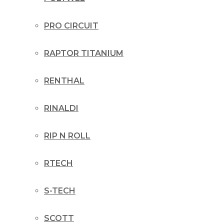
PRO CIRCUIT
RAPTOR TITANIUM
RENTHAL
RINALDI
RIP N ROLL
RTECH
S-TECH
SCOTT