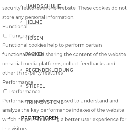
HANDSCHUHE
security features of the website. These cookies do not
store any personal information.
HELME
Functional
Functional
HOSEN
Functional cookies help to perform certain
JACKEN
functionalities like sharing the content of the website
on social media platforms, collect feedbacks, and
REGENBEKLEIDUNG
other third-party features.
Performance
STIEFEL
Performance
Performance cookies are used to understand and
TRINKSYSTEME
analyze the key performance indexes of the website
PROTEKTOREN
which helps in delivering a better user experience for
the visitors.