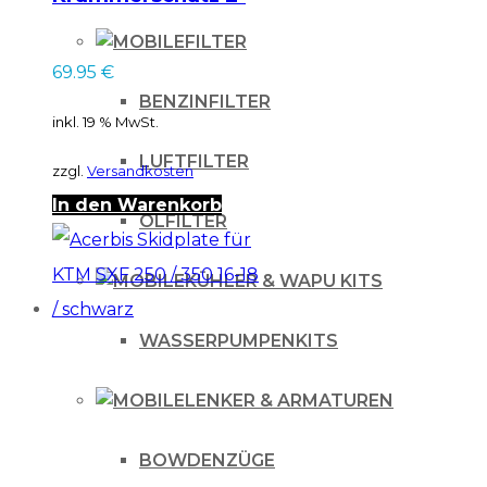
Takt
FILTER
69.95
€
BENZINFILTER
inkl. 19 % MwSt.
LUFTFILTER
zzgl.
Versandkosten
In den Warenkorb
ÖLFILTER
KÜHLER & WAPU KITS
WASSERPUMPENKITS
LENKER & ARMATUREN
BOWDENZÜGE