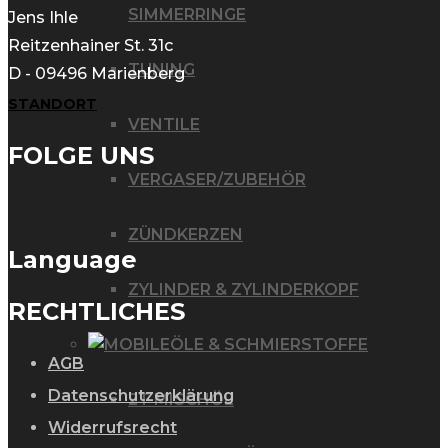
SIMMERRINGE
Jens Ihle
Reitzenhainer St. 31c
TUNING
D - 09496 Marienberg
STANDORT
VENTILE
FOLGE UNS
VERGASER/ZUBEHÖR
ZÜNDKERZEN
Language
ZYLINDER & ZYLINDERKOPF
RECHTLICHES
ÖLE & SCHMIERSTOFFE
AGB
Datenschutzerklärung
2T MISCHÖL
Widerrufsrecht