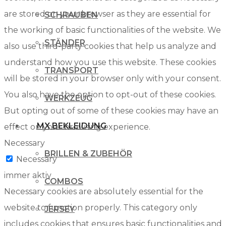
are stored on your browser as they are essential for
SCHRAUBEN
the working of basic functionalities of the website. We
STÄNDER
also use third-party cookies that help us analyze and
understand how you use this website. These cookies
TRANSPORT
will be stored in your browser only with your consent.
You also have the option to opt-out of these cookies.
WERKZEUG
But opting out of some of these cookies may have an
MX BEKLEIDUNG
effect on your browsing experience.
Necessary
BRILLEN & ZUBEHÖR
Necessary
immer aktiv
COMBOS
Necessary cookies are absolutely essential for the
website to function properly. This category only
JERSEY
includes cookies that ensures basic functionalities and