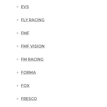
EVS
FLY RACING
FMF
FMF VISION
FM RACING
FORMA
FOX
FRESCO