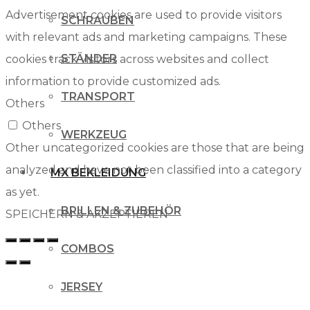
Advertisement cookies are used to provide visitors
SCHRAUBEN
with relevant ads and marketing campaigns. These
STÄNDER
cookies track visitors across websites and collect
information to provide customized ads.
TRANSPORT
Others
Others
WERKZEUG
Other uncategorized cookies are those that are being
analyzed and have not been classified into a category
MX BEKLEIDUNG
as yet.
BRILLEN & ZUBEHÖR
SPEICHERN & AKZEPTIEREN
COMBOS
JERSEY