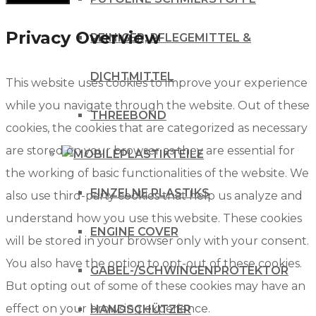
Privacy Overview
REINIGER, PFLEGEMITTEL &
DICHTMITTEL
This website uses cookies to improve your experience
while you navigate through the website. Out of these
THREEBOND
cookies, the cookies that are categorized as necessary
are stored on your browser as they are essential for
PLASTIKTEILE
the working of basic functionalities of the website. We
EINZELNE PLASTIKS
also use third-party cookies that help us analyze and
understand how you use this website. These cookies
ENGINE COVER
will be stored in your browser only with your consent.
You also have the option to opt-out of these cookies.
GABEL-/SCHWINGENPROTEKTOR
But opting out of some of these cookies may have an
effect on your browsing experience.
HANDSCHÜTZER