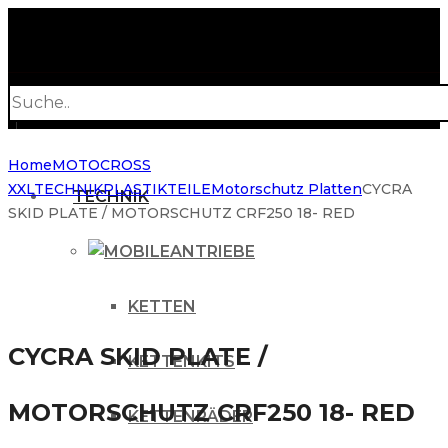
Products
search
Home
MOTOCROSS
XXL
TECHNIK
PLASTIKTEILE
Motorschutz Platten
CYCRA
TECHNIK
SKID PLATE / MOTORSCHUTZ CRF250 18- RED
ANTRIEBE
KETTEN
CYCRA SKID PLATE /
KETTENKITS
MOTORSCHUTZ CRF250 18- RED
KETTENRÄDER