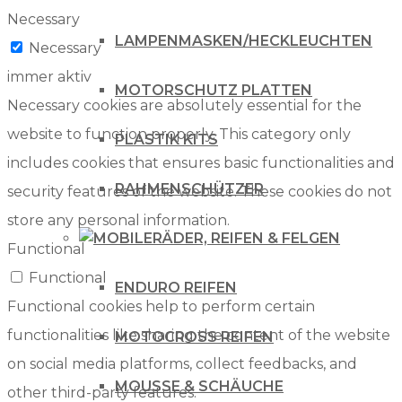
Necessary
LAMPENMASKEN/HECKLEUCHTEN
Necessary
immer aktiv
MOTORSCHUTZ PLATTEN
Necessary cookies are absolutely essential for the
website to function properly. This category only
PLASTIK KITS
includes cookies that ensures basic functionalities and
RAHMENSCHÜTZER
security features of the website. These cookies do not
store any personal information.
RÄDER, REIFEN & FELGEN
Functional
Functional
ENDURO REIFEN
Functional cookies help to perform certain
functionalities like sharing the content of the website
MOTOCROSS REIFEN
on social media platforms, collect feedbacks, and
MOUSSE & SCHÄUCHE
other third-party features.