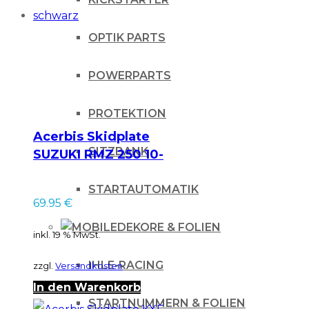
OPTIK PARTS
POWERPARTS
PROTEKTION
Acerbis Skidplate
SITZBANK
SUZUKI RMZ 250 10-
18 / schwarz
STARTAUTOMATIK
69.95
€
DEKORE & FOLIEN
inkl. 19 % MwSt.
IHLE-RACING
zzgl.
Versandkosten
In den Warenkorb
STARTNUMMERN & FOLIEN