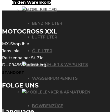
In den Warenkorb
FILTER
BENZINFILTER
MOTOCROSS XXL
LUFTFILTER
MX-Shop Ihle
ÖLFILTER
Jens Ihle
Reitzenhainer St. 31c
KÜHLER & WAPU KITS
D - 09496 Marienberg
STANDORT
WASSERPUMPENKITS
FOLGE UNS
LENKER & ARMATUREN
BOWDENZÜGE
Language