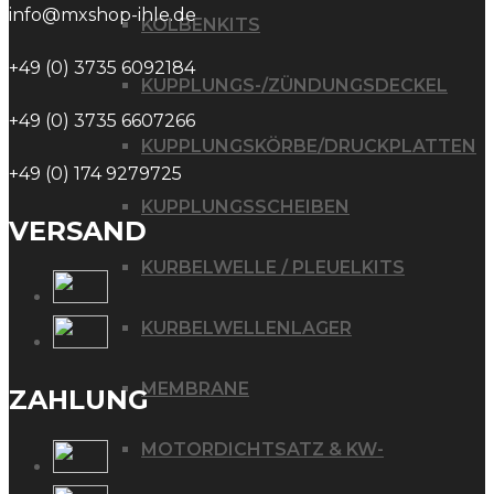
info@mxshop-ihle.de
KOLBENKITS
+49 (0) 3735 6092184
KUPPLUNGS-/ZÜNDUNGSDECKEL
+49 (0) 3735 6607266
KUPPLUNGSKÖRBE/DRUCKPLATTEN
+49 (0) 174 9279725
KUPPLUNGSSCHEIBEN
VERSAND
KURBELWELLE / PLEUELKITS
KURBELWELLENLAGER
MEMBRANE
ZAHLUNG
MOTORDICHTSATZ & KW-