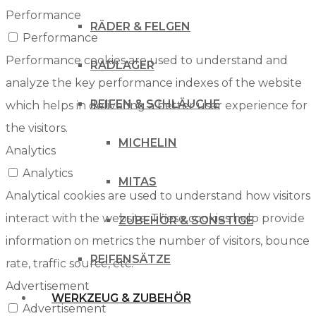
Performance
RÄDER & FELGEN
Performance
Performance cookies are used to understand and
RADLAGER
analyze the key performance indexes of the website
REIFEN & SCHLÄUCHE
which helps in delivering a better user experience for
the visitors.
MICHELIN
Analytics
Analytics
MITAS
Analytical cookies are used to understand how visitors
interact with the website. These cookies help provide
ZUBEHÖR & SONSTIGE
information on metrics the number of visitors, bounce
REIFENSÄTZE
rate, traffic source, etc.
Advertisement
WERKZEUG & ZUBEHÖR
Advertisement