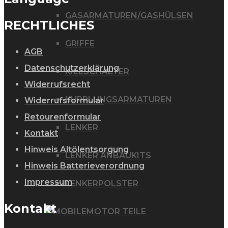
GASARMATUREN/GASHÜLSEN
RECHTLICHES
GRIFFE
AGB
Datenschutzerklärung
KILLSCHALTER
Widerrufsrecht
KUPPLUNGSARMATUREN
Widerrufsformular
Retourenformular
LENKER
Kontakt
Hinweis Altölentsorgung
LENKER ANBAUKITS
Hinweis Batterieverordnung
Impressum
LENKERPOLSTER
Kontakt
MOTOR TEILE