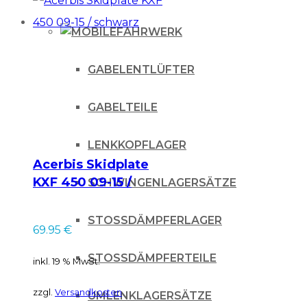
FAHRWERK
GABELENTLÜFTER
GABELTEILE
LENKKOPFLAGER
Acerbis Skidplate
KXF 450 09-15 /
SCHWINGENLAGERSÄTZE
schwarz
STOSSDÄMPFERLAGER
69.95
€
STOSSDÄMPFERTEILE
inkl. 19 % MwSt.
zzgl.
Versandkosten
UMLENKLAGERSÄTZE