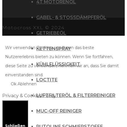
4T MOTORENÖL
GABEL- & STOSSDÄMPFERÖL
Motocross XXL © 2024
GETRIEBEÖL
Wir verwenden Cookies, um Ihnen das beste
KETTENSPRAY
Nutzererlebnis bieten zu können. Wenn Sie fortfahren,
KÜHLFLÜSSIGKEIT
diese Seite zu verwenden, nehmen wir an, dass Sie damit
einverstanden sind.
LOCTITE
Ok
Ablehnen
LUFTFILTERÖL & FILTERREINIGER
Privacy & Cookies Policy
MUC-OFF REINIGER
Schließen
PUTOLINE SCHMIERSTOFFE