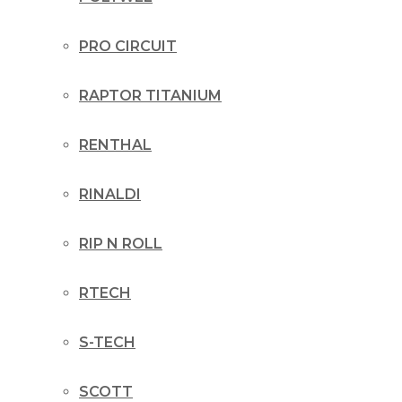
PRO CIRCUIT
RAPTOR TITANIUM
RENTHAL
RINALDI
RIP N ROLL
RTECH
S-TECH
SCOTT