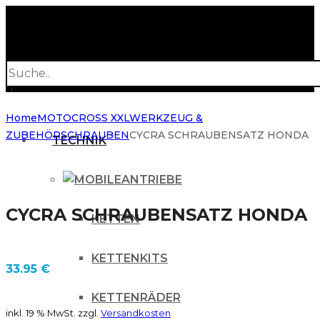
Products
search
Home
MOTOCROSS XXL
WERKZEUG &
ZUBEHÖR
SCHRAUBEN
CYCRA SCHRAUBENSATZ HONDA
TECHNIK
ANTRIEBE
CYCRA SCHRAUBENSATZ HONDA
KETTEN
KETTENKITS
33.95
€
KETTENRÄDER
inkl. 19 % MwSt.
zzgl.
Versandkosten