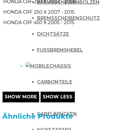
HONDA
CRF 250 X
2004 - 2006
BREMSSCHEIBENBOLZEN
HONDA
CRF 250 X
2007 - 2015
BREMSSCHEIBENSCHUTZ
HONDA
CRF 450 X
2005 - 2015
DICHTSÄTZE
FUSSBREMSHEBEL
CHASSIS
CARBONTEILE
FUSSRASTEN
GABELBRÜCKEN
Ähnliche Produkte
KICKSTARTER