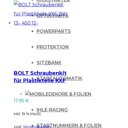
OPTIK PARTS
POWERPARTS
PROTEKTION
SITZBANK
BOLT Schraubenkit
STARTAUTOMATIK
für Plastikteile KXF
250 13-, 450 12-
DEKORE & FOLIEN
17.95
€
IHLE-RACING
inkl. 19 % MwSt.
STARTNUMMERN & FOLIEN
zzgl.
Versandkosten