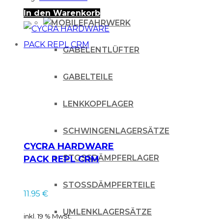
In den Warenkorb
FAHRWERK
GABELENTLÜFTER
GABELTEILE
LENKKOPFLAGER
SCHWINGENLAGERSÄTZE
CYCRA HARDWARE
STOSSDÄMPFERLAGER
PACK REPL CRM
STOSSDÄMPFERTEILE
11.95
€
UMLENKLAGERSÄTZE
inkl. 19 % MwSt.