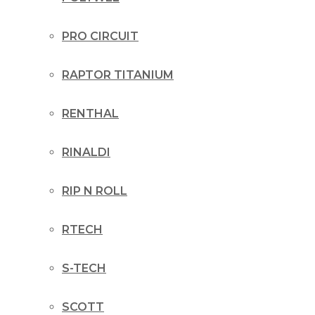
PRO CIRCUIT
RAPTOR TITANIUM
RENTHAL
RINALDI
RIP N ROLL
RTECH
S-TECH
SCOTT