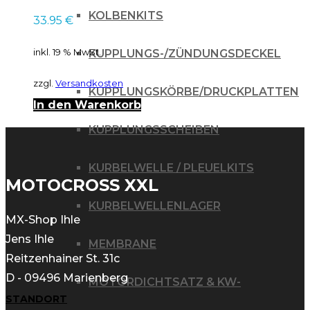
KOLBENKITS
33.95
€
inkl. 19 % MwSt.
KUPPLUNGS-/ZÜNDUNGSDECKEL
zzgl.
Versandkosten
KUPPLUNGSKÖRBE/DRUCKPLATTEN
In den Warenkorb
KUPPLUNGSSCHEIBEN
KURBELWELLE / PLEUELKITS
MOTOCROSS XXL
KURBELWELLENLAGER
MX-Shop Ihle
Jens Ihle
MEMBRANE
Reitzenhainer St. 31c
D - 09496 Marienberg
MOTORDICHTSATZ & KW-
STANDORT