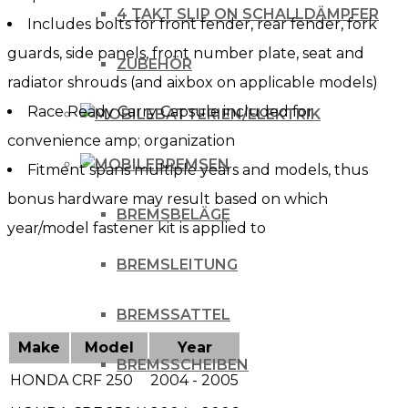
4 TAKT SLIP ON SCHALLDÄMPFER
Includes bolts for front fender, rear fender, fork
guards, side panels, front number plate, seat and
ZUBEHÖR
radiator shrouds (and aixbox on applicable models)
Race Ready Carry Capsule included for
BATTERIEN/ELEKTRIK
convenience amp; organization
BREMSEN
Fitment spans multiple years and models, thus
bonus hardware may result based on which
BREMSBELÄGE
year/model fastener kit is applied to
BREMSLEITUNG
BREMSSATTEL
Make
Model
Year
BREMSSCHEIBEN
HONDA
CRF 250
2004 - 2005