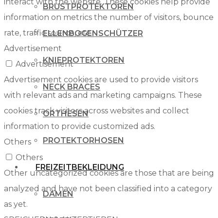
interact with the website. These cookies help provide
BRUSTPROTEKTOREN
information on metrics the number of visitors, bounce
rate, traffic source, etc.
ELLENBOGENSCHÜTZER
Advertisement
KNIEPROTEKTOREN
Advertisement
Advertisement cookies are used to provide visitors
NECK BRACES
with relevant ads and marketing campaigns. These
cookies track visitors across websites and collect
ORTHESEN
information to provide customized ads.
PROTEKTORHOSEN
Others
Others
FREIZEITBEKLEIDUNG
Other uncategorized cookies are those that are being
analyzed and have not been classified into a category
DAMEN
as yet.