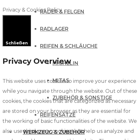
Privacy & Cookies Policy
RÄDER & FELGEN
RADLAGER
Schließen
REIFEN & SCHLÄUCHE
Privacy Overview
MICHELIN
MITAS
This website uses cookies to improve your experience
while you navigate through the website. Out of these
ZUBEHÖR & SONSTIGE
cookies, the cookies that are categorized as necessary
are stored on your browser as they are essential for
REIFENSÄTZE
the working of basic functionalities of the website. We
also use third-party cookies that help us analyze and
WERKZEUG & ZUBEHÖR