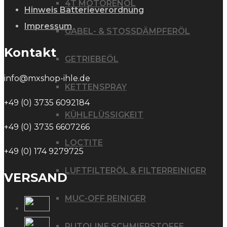
4T MOTORENÖL
Hinweis Batterieverordnung
Impressum
GABEL- & STOSSDÄMPFERÖL
Kontakt
GETRIEBEÖL
info@mxshop-ihle.de
KETTENSPRAY
+49 (0) 3735 6092184
KÜHLFLÜSSIGKEIT
+49 (0) 3735 6607266
LOCTITE
+49 (0) 174 9279725
LUFTFILTERÖL & FILTERREINIGER
VERSAND
MUC-OFF REINIGER
PUTOLINE SCHMIERSTOFFE