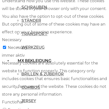
understand how you use this website. These cookies
SCHRAUBEN
will be stored in your browser only with your consent.
You also have the option to opt-out of these cookies.
STÄNDER
But opting out of some of these cookies may have an
effect on your browsing experience.
TRANSPORT
Necessary
WERKZEUG
Necessary
immer aktiv
MX BEKLEIDUNG
Necessary cookies are absolutely essential for the
website to function properly. This category only
BRILLEN & ZUBEHÖR
includes cookies that ensures basic functionalities and
security features of the website. These cookies do not
COMBOS
store any personal information.
JERSEY
Functional