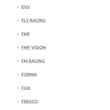
EVS
FLY RACING
FMF
FMF VISION
FM RACING
FORMA
FOX
FRESCO