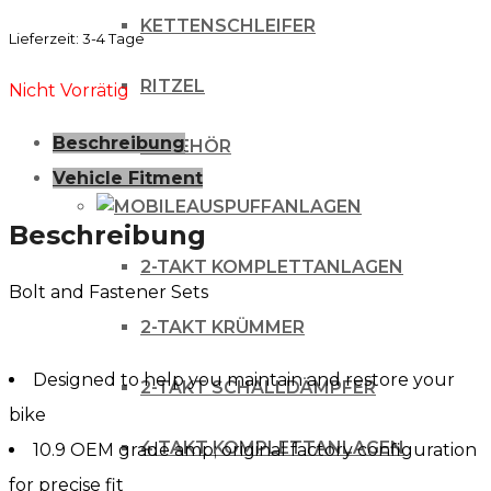
KETTENSCHLEIFER
Lieferzeit:
3-4 Tage
RITZEL
Nicht Vorrätig
Beschreibung
ZUBEHÖR
Vehicle Fitment
AUSPUFFANLAGEN
Beschreibung
2-TAKT KOMPLETTANLAGEN
Bolt and Fastener Sets
2-TAKT KRÜMMER
Designed to help you maintain and restore your
2-TAKT SCHALLDÄMPFER
bike
4 TAKT KOMPLETTANLAGEN
10.9 OEM grade amp; original factory configuration
for precise fit