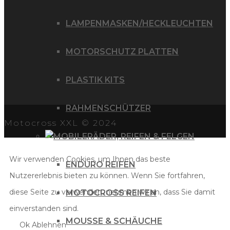
LAMPENMASKEN/HECKLEUCHTEN
MOTORSCHUTZ PLATTEN
PLASTIK KITS
RAHMENSCHÜTZER
Motocross XXL © 2024
RÄDER, REIFEN & FELGEN
Wir verwenden Cookies, um Ihnen das beste
ENDURO REIFEN
Nutzererlebnis bieten zu können. Wenn Sie fortfahren,
diese Seite zu verwenden, nehmen wir an, dass Sie damit
MOTOCROSS REIFEN
einverstanden sind.
MOUSSE & SCHÄUCHE
Ok
Ablehnen