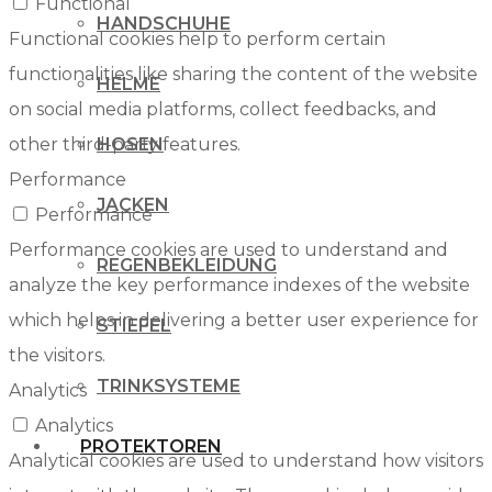
Functional
HANDSCHUHE
Functional cookies help to perform certain
functionalities like sharing the content of the website
HELME
on social media platforms, collect feedbacks, and
other third-party features.
HOSEN
Performance
JACKEN
Performance
Performance cookies are used to understand and
REGENBEKLEIDUNG
analyze the key performance indexes of the website
which helps in delivering a better user experience for
STIEFEL
the visitors.
TRINKSYSTEME
Analytics
Analytics
PROTEKTOREN
Analytical cookies are used to understand how visitors