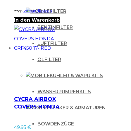
zzgl.
Versandkosten
FILTER
In den Warenkorb
BENZINFILTER
LUFTFILTER
ÖLFILTER
KÜHLER & WAPU KITS
WASSERPUMPENKITS
CYCRA AIRBOX
COVERS HONDA
LENKER & ARMATUREN
CRF450 17- RED
BOWDENZÜGE
49.95
€