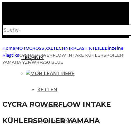
Products
search
Home
MOTOCROSS XXL
TECHNIK
PLASTIKTEILE
Einzelne
Plastiks
CYCRA POWERFLOW INTAKE KÜHLERSPOILER
TECHNIK
YAMAHA YZF/WRF250 BLUE
ANTRIEBE
KETTEN
CYCRA POWERFLOW INTAKE
KETTENKITS
KÜHLERSPOILER YAMAHA
KETTENRÄDER