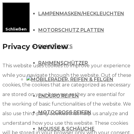
LAMPENMASKEN/HECKLEUCHTEN
Schließen
MOTORSCHUTZ PLATTEN
Privacy Overview
PLASTIK KITS
RAHMENSCHÜTZER
This website uses cookies to improve your experience
while you navigate through the website. Out of these
RÄDER, REIFEN & FELGEN
cookies, the cookies that are categorized as necessary
are stored on your browser as they are essential for
ENDURO REIFEN
the working of basic functionalities of the website. We
MOTOCROSS REIFEN
also use third-party cookies that help us analyze and
understand how you use this website. These cookies
MOUSSE & SCHÄUCHE
will be stored in your browser only with your consent.