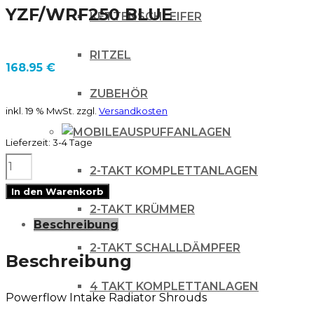
YZF/WRF250 BLUE
KETTENSCHLEIFER
RITZEL
168.95
€
ZUBEHÖR
inkl. 19 % MwSt.
zzgl.
Versandkosten
AUSPUFFANLAGEN
Lieferzeit:
3-4 Tage
CYCRA
2-TAKT KOMPLETTANLAGEN
POWERFLOW
In den Warenkorb
INTAKE
2-TAKT KRÜMMER
Beschreibung
KÜHLERSPOILER
2-TAKT SCHALLDÄMPFER
YAMAHA
Beschreibung
YZF/WRF250
4 TAKT KOMPLETTANLAGEN
Powerflow Intake Radiator Shrouds
BLUE