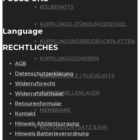
KOLBENKITS
KUPPLUNGS-/ZÜNDUNGSDECKEL
Language
KUPPLUNGSKÖRBE/DRUCKPLATTEN
RECHTLICHES
KUPPLUNGSSCHEIBEN
AGB
Datenschutzerklärung
KURBELWELLE / PLEUELKITS
Widerrufsrecht
KURBELWELLENLAGER
Widerrufsformular
Retourenformular
MEMBRANE
Kontakt
Hinweis Altölentsorgung
MOTORDICHTSATZ & KW-
Hinweis Batterieverordnung