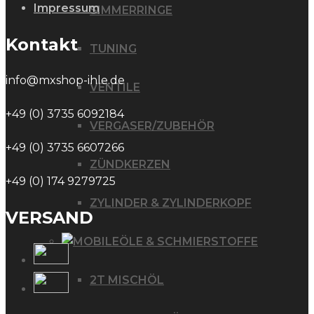
Impressum
SIMMERRINGE
Kontakt
TUNING
info@mxshop-ihle.de
VENTILE
+49 (0) 3735 6092184
VERGASER/ZUBEHÖR
+49 (0) 3735 6607266
ZÜNDKERZEN
+49 (0) 174 9279725
ZYLINDER & ZYLINDERKOPF
VERSAND
ÖLE & SCHMIERSTOFFE
2T MISCHÖL