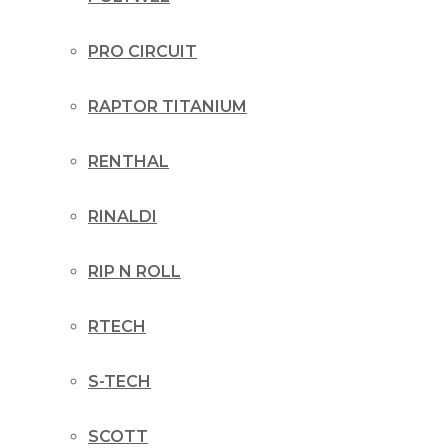
PRO CIRCUIT
RAPTOR TITANIUM
RENTHAL
RINALDI
RIP N ROLL
RTECH
S-TECH
SCOTT