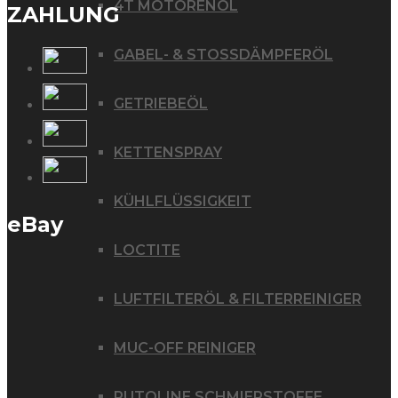
4T MOTORENÖL
ZAHLUNG
GABEL- & STOSSDÄMPFERÖL
GETRIEBEÖL
KETTENSPRAY
KÜHLFLÜSSIGKEIT
eBay
LOCTITE
LUFTFILTERÖL & FILTERREINIGER
MUC-OFF REINIGER
PUTOLINE SCHMIERSTOFFE