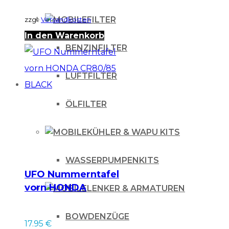
FILTER
zzgl.
Versandkosten
In den Warenkorb
BENZINFILTER
LUFTFILTER
ÖLFILTER
KÜHLER & WAPU KITS
WASSERPUMPENKITS
UFO Nummerntafel
vorn HONDA
LENKER & ARMATUREN
CR80/85 BLACK
BOWDENZÜGE
17.95
€