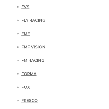
EVS
FLY RACING
FMF
FMF VISION
FM RACING
FORMA
FOX
FRESCO