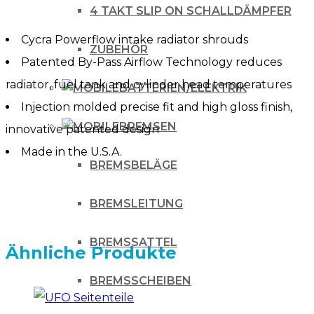
Menge
4 TAKT SLIP ON SCHALLDÄMPFER
Cycra Powerflow intake radiator shrouds
ZUBEHÖR
Patented By-Pass Airflow Technology reduces
radiator, fuel tank and cylinder head temperatures
BATTERIEN/ELEKTRIK
Injection molded precise fit and high gloss finish,
BREMSEN
innovative patented design
Made in the U.S.A.
BREMSBELÄGE
BREMSLEITUNG
BREMSSATTEL
Ähnliche Produkte
BREMSSCHEIBEN