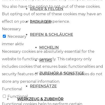
You also have the option to opt-out of these cookies.
RÄDER & FELGEN
But opting out of some of these cookies may have an
effect on your browsing experience.
RADLAGER
Necessary
REIFEN & SCHLÄUCHE
Necessary
immer aktiv
MICHELIN
Necessary cookies are absolutely essential for the
website to function properly. This category only
MITAS
includes cookies that ensures basic functionalities and
ZUBEHÖR & SONSTIGE
security features of the website. These cookies do not
store any personal information.
REIFENSÄTZE
Functional
Functional
WERKZEUG & ZUBEHÖR
Functional cookies help to perform certain