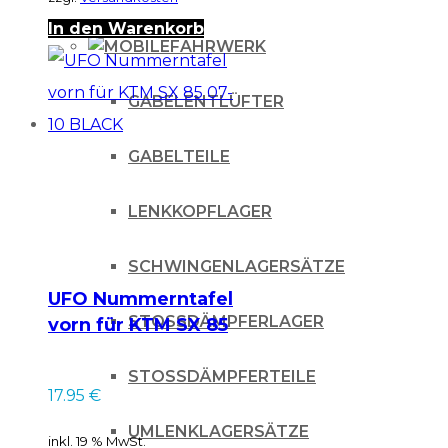
In den Warenkorb
FAHRWERK
GABELENTLÜFTER
GABELTEILE
LENKKOPFLAGER
SCHWINGENLAGERSÄTZE
UFO Nummerntafel
STOSSDÄMPFERLAGER
vorn für KTM SX 85
07-10 BLACK
STOSSDÄMPFERTEILE
17.95
€
UMLENKLAGERSÄTZE
inkl. 19 % MwSt.