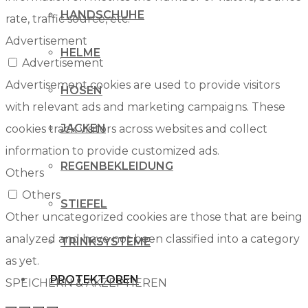
HANDSCHUHE
rate, traffic source, etc.
Advertisement
HELME
Advertisement
Advertisement cookies are used to provide visitors
HOSEN
with relevant ads and marketing campaigns. These
JACKEN
cookies track visitors across websites and collect
information to provide customized ads.
REGENBEKLEIDUNG
Others
Others
STIEFEL
Other uncategorized cookies are those that are being
analyzed and have not been classified into a category
TRINKSYSTEME
as yet.
PROTEKTOREN
SPEICHERN & AKZEPTIEREN