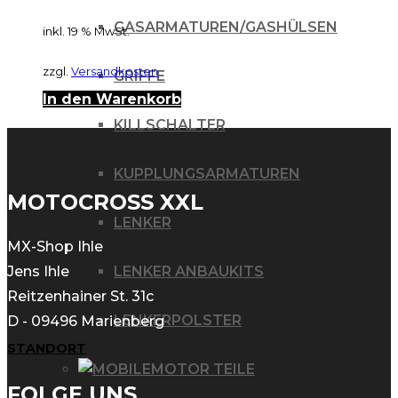
GASARMATUREN/GASHÜLSEN
inkl. 19 % MwSt.
zzgl.
Versandkosten
GRIFFE
In den Warenkorb
KILLSCHALTER
KUPPLUNGSARMATUREN
MOTOCROSS XXL
LENKER
MX-Shop Ihle
LENKER ANBAUKITS
Jens Ihle
Reitzenhainer St. 31c
LENKERPOLSTER
D - 09496 Marienberg
STANDORT
MOTOR TEILE
FOLGE UNS