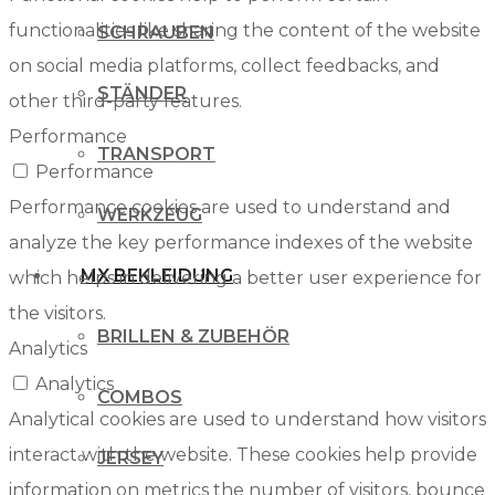
functionalities like sharing the content of the website
SCHRAUBEN
on social media platforms, collect feedbacks, and
STÄNDER
other third-party features.
Performance
TRANSPORT
Performance
Performance cookies are used to understand and
WERKZEUG
analyze the key performance indexes of the website
MX BEKLEIDUNG
which helps in delivering a better user experience for
the visitors.
BRILLEN & ZUBEHÖR
Analytics
Analytics
COMBOS
Analytical cookies are used to understand how visitors
interact with the website. These cookies help provide
JERSEY
information on metrics the number of visitors, bounce