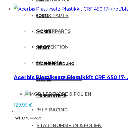
OPTIK PARTS
HOSEN
POWERPARTS
JACKEN
PROTEKTION
JERSEY
SITZBANK
REGENBEKLEIDUNG
Acerbis Plastiksatz Plastikkit CRF 450 17- 
STARTAUTOMATIK
STIEFEL
DEKORE & FOLIEN
TRINKSYSTEME
129.95
€
IHLE-RACING
PROTEKTOREN
inkl. 19 % MwSt.
STARTNUMMERN & FOLIEN