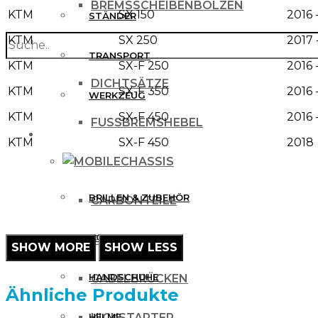
BREMSSCHEIBENBOLZEN
KTM
SX 150
2016 
STÄNDER
KTM
SX 250
2017 
search
BREMSSCHEIBENSCHUTZ
TRANSPORT
KTM
SX-F 250
2016 
DICHTSÄTZE
KTM
SX-F 350
2016 
WERKZEUG
KTM
SX-F 450
2016 
FUSSBREMSHEBEL
MX BEKLEIDUNG
KTM
SX-F 450
2018
CHASSIS
BRILLEN & ZUBEHÖR
CARBONTEILE
COMBOS
FUSSRASTEN
HANDSCHUHE
GABELBRÜCKEN
Ähnliche Produkte
HELME
KICKSTARTER