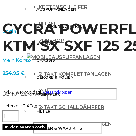
KETTENSCHLEIFER
AUSPUFFANLAGEN
CYCRA POWERFL
RITZEL
BATTERIEN/ELEKTRIK
Login
KTM SX SXF 125 2
ZUBEHÖR
BREMSEN
AUSPUFFANLAGEN
Mein Konto
CHASSIS
254.95
€
2-TAKT KOMPLETTANLAGEN
DEKORE & FOLIEN
2-TAKT KRÜMMER
inkl. 19 % MwSt.
zzgl.
Versandkosten
BENUTZERNAME
FAHRWERK
Lieferzeit:
3-4 Tage
2-TAKT SCHALLDÄMPFER
FILTER
CYCRA
4 TAKT KOMPLETTANLAGEN
POWERFLOW
In den Warenkorb
PASSWORT
KÜHLER & WAPU KITS
COMPLETE