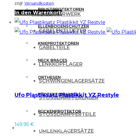
zzgl.
Versandkosten
BRUSTPROTEKTOREN
In den Warenkorb
FAHRWERK
ELLENBOGENSCHÜTZER
GABELENTLÜFTER
KNIEPROTEKTOREN
GABELTEILE
NECK BRACES
LENKKOPFLAGER
ORTHESEN
SCHWINGENLAGERSÄTZE
Ufo Plastiksatz Plastikkit YZ Restyle
PROTEKTORHOSEN
STOSSDÄMPFERLAGER
RÜCKENPROTEKTOR
STOSSDÄMPFERTEILE
149.95
€
FREIZEITBEKLEIDUNG
UMLENKLAGERSÄTZE