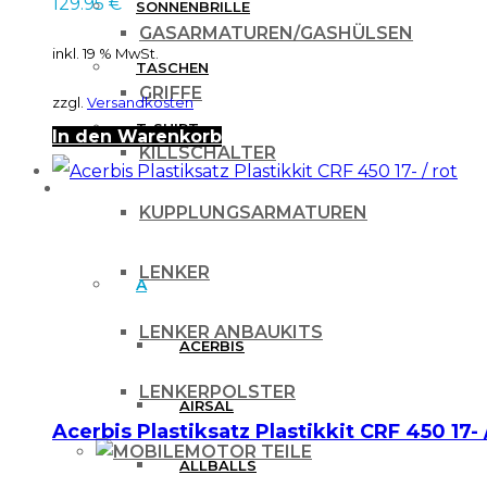
129.95
€
SONNENBRILLE
GASARMATUREN/GASHÜLSEN
inkl. 19 % MwSt.
TASCHEN
GRIFFE
zzgl.
Versandkosten
T-SHIRT
In den Warenkorb
KILLSCHALTER
MARKEN
KUPPLUNGSARMATUREN
LENKER
A
LENKER ANBAUKITS
ACERBIS
LENKERPOLSTER
AIRSAL
Acerbis Plastiksatz Plastikkit CRF 450 17- 
MOTOR TEILE
ALLBALLS