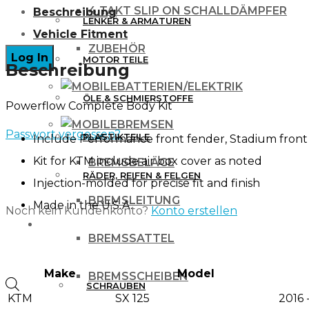
4 TAKT SLIP ON SCHALLDÄMPFER
Beschreibung
PLASTIKKIT
LENKER & ARMATUREN
Vehicle Fitment
für
ZUBEHÖR
MOTOR TEILE
KTM
Beschreibung
SX
BATTERIEN/ELEKTRIK
ÖLE & SCHMIERSTOFFE
Powerflow Complete Body Kit
SXF
BREMSEN
125
Passwort vergessen?
PLASTIKTEILE
Include Performance front fender, Stadium front 
250
Kit for KTM include air box cover as noted
BREMSBELÄGE
350
RÄDER, REIFEN & FELGEN
Injection-molded for precise fit and finish
450
BREMSLEITUNG
Made in the U.S.A.
Noch kein Kundenkonto?
Konto erstellen
16-
WERKZEUG & ZUBEHÖR
BREMSSATTEL
18
BLACK
Make
Model
BREMSSCHEIBEN
Menge
Products
SCHRAUBEN
KTM
SX 125
2016 