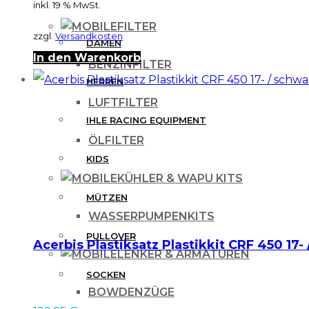
inkl. 19 % MwSt.
FILTER
zzgl.
Versandkosten
DAMEN
In den Warenkorb
BENZINFILTER
HERREN
LUFTFILTER
IHLE RACING EQUIPMENT
ÖLFILTER
KIDS
KÜHLER & WAPU KITS
MÜTZEN
WASSERPUMPENKITS
PULLOVER
Acerbis Plastiksatz Plastikkit CRF 450 17-
LENKER & ARMATUREN
SOCKEN
BOWDENZÜGE