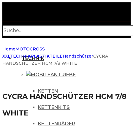
Products
search
Home
MOTOCROSS
XXL
TECHNIK
PLASTIKTEILE
Handschützer
CYCRA
TECHNIK
HANDSCHÜTZER HCM 7/8 WHITE
ANTRIEBE
KETTEN
CYCRA HANDSCHÜTZER HCM 7/8
KETTENKITS
WHITE
KETTENRÄDER