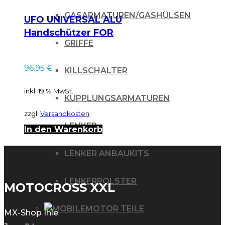
GASARMATUREN/GASHÜLSEN
UFO UNIVERSAL ALU
Handschützer FOR
GRIFFE
22mm (7/8″) BARS
BLACK
96.95
€
KILLSCHALTER
inkl. 19 % MwSt.
KUPPLUNGSARMATUREN
zzgl.
Versandkosten
LENKER
In den Warenkorb
LENKER ANBAUKITS
LENKERPOLSTER
MOTOCROSS XXL
MOTOR TEILE
MX-Shop Ihle