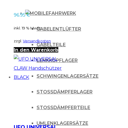
28,6mm (1 1/8″) PRO-
TAPER BARS BLACK
FAHRWERK
96.95
€
inkl. 19 % MwSt.
GABELENTLÜFTER
zzgl.
Versandkosten
GABELTEILE
In den Warenkorb
LENKKOPFLAGER
SCHWINGENLAGERSÄTZE
STOSSDÄMPFERLAGER
STOSSDÄMPFERTEILE
UMLENKLAGERSÄTZE
UFO UNIVERSAL