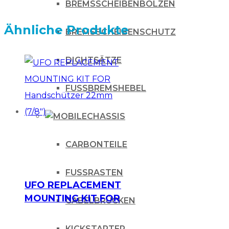
BREMSSCHEIBENBOLZEN
Ähnliche Produkte
BREMSSCHEIBENSCHUTZ
DICHTSÄTZE
FUSSBREMSHEBEL
CHASSIS
CARBONTEILE
FUSSRASTEN
UFO REPLACEMENT
MOUNTING KIT FOR
GABELBRÜCKEN
Handschützer
22mm (7/8″)
KICKSTARTER