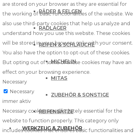
are stored on your browser as they are essential for
RÄDER & FELGEN
the working of basic functionalities of the website. We
also use third-party cookies that help us analyze and
RADLAGER
understand how you use this website. These cookies
will be stored in your browser only with your consent.
REIFEN & SCHLÄUCHE
You also have the option to opt-out of these cookies.
MICHELIN
But opting out of some of these cookies may have an
effect on your browsing experience.
MITAS
Necessary
Necessary
ZUBEHÖR & SONSTIGE
immer aktiv
Necessary cookies are absolutely essential for the
REIFENSÄTZE
website to function properly. This category only
WERKZEUG & ZUBEHÖR
includes cookies that ensures basic functionalities and