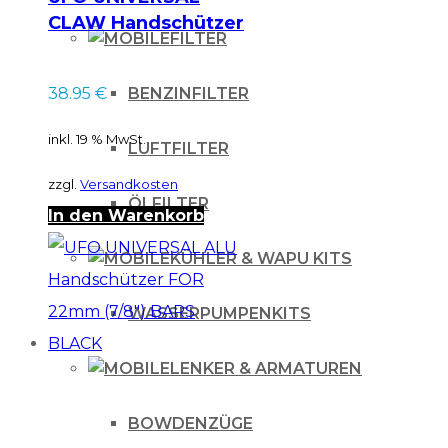
CLAW Handschützer
FILTER
BLACK
BENZINFILTER
38.95
€
inkl. 19 % MwSt.
LUFTFILTER
zzgl.
Versandkosten
ÖLFILTER
In den Warenkorb
KÜHLER & WAPU KITS
WASSERPUMPENKITS
LENKER & ARMATUREN
BOWDENZÜGE