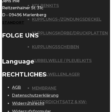
Jens Ihle
KOLBENKITS
Reitzenhainer St. 31c
D - 09496 Marienberg
KUPPLUNGS-/ZÜNDUNGSDECKEL
STANDORT
KUPPLUNGSKÖRBE/DRUCKPLATTEN
FOLGE UNS
KUPPLUNGSSCHEIBEN
Language
KURBELWELLE / PLEUELKITS
RECHTLICHES
KURBELWELLENLAGER
AGB
MEMBRANE
Datenschutzerklärung
MOTORDICHTSATZ & KW-
Widerrufsrecht
Widerrufsformular