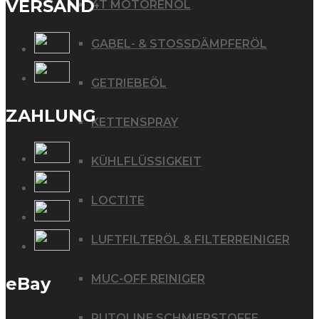
VERSAND
4T MOTORENÖL
GABEL- & STOSSDÄMPFERÖL
GETRIEBEÖL
ZAHLUNG
KETTENSPRAY
KÜHLFLÜSSIGKEIT
LOCTITE
LUFTFILTERÖL & FILTERREINIGER
MUC-OFF REINIGER
eBay
PUTOLINE SCHMIERSTOFFE