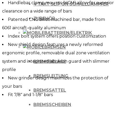
Handlebar clamp mounts (HCM) allow for superior
4 TAKT SLIP ON SCHALLDÄMPFER
clearance on a wide range of bars
ZUBEHÖR
Patented CNC billet machined bar, made from
6061 aircraft-quality aluminum
BATTERIEN/ELEKTRIK
Index bolt system offers position customization
New shield design features a newly reformed
BREMSEN
ergonomic profile, removable dual zone ventilation
system and integrated abrasion guard with slimmer
BREMSBELÄGE
profile
BREMSLEITUNG
New grinder design maximizes the protection of
your bars
BREMSSATTEL
Fit 7/8″ and 1-1/8″ bars
BREMSSCHEIBEN