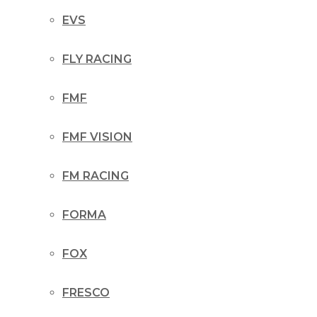
EVS
FLY RACING
FMF
FMF VISION
FM RACING
FORMA
FOX
FRESCO