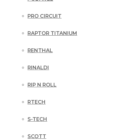
PRO CIRCUIT
RAPTOR TITANIUM
RENTHAL
RINALDI
RIP N ROLL
RTECH
S-TECH
SCOTT