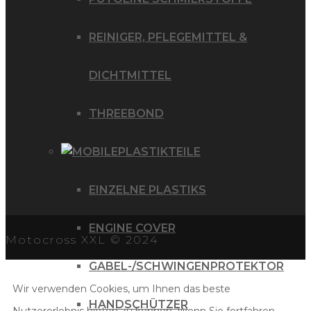
REINIGER, PFLEGEMITTEL &
DICHTMITTEL
THREEBOND
PLASTIKTEILE
EINZELNE PLASTIKS
ENGINE COVER
Motocross XXL © 2024
GABEL-/SCHWINGENPROTEKTOR
Wir verwenden Cookies, um Ihnen das beste
HANDSCHÜTZER
Nutzererlebnis bieten zu können. Wenn Sie fortfahren,