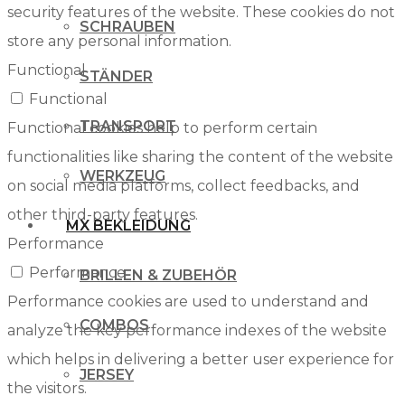
security features of the website. These cookies do not
SCHRAUBEN
store any personal information.
Functional
STÄNDER
Functional
TRANSPORT
Functional cookies help to perform certain
functionalities like sharing the content of the website
WERKZEUG
on social media platforms, collect feedbacks, and
other third-party features.
MX BEKLEIDUNG
Performance
Performance
BRILLEN & ZUBEHÖR
Performance cookies are used to understand and
COMBOS
analyze the key performance indexes of the website
which helps in delivering a better user experience for
JERSEY
the visitors.